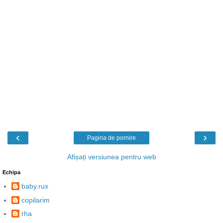
‹
›
Pagina de pornire
Afișați versiunea pentru web
Echipa
baby.rux
copilarim
rha