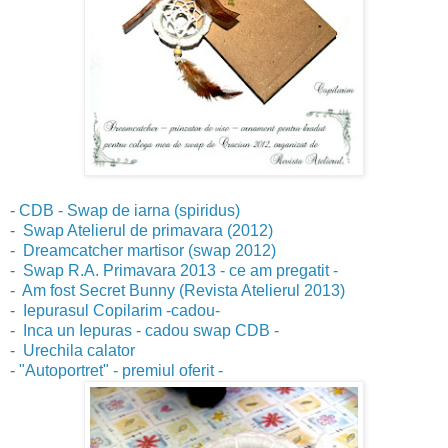
-
CDB - Swap de iarna (spiridus)
-
Swap Atelierul de primavara (2012)
-
Dreamcatcher martisor (swap 2012)
-
Swap R.A. Primavara 2013 - ce am pregatit -
-
Am fost Secret Bunny (Revista Atelierul 2013)
-
Iepurasul Copilarim -cadou-
-
Inca un Iepuras - cadou swap CDB -
-
Urechila calator
-
"Autoportr
et" - premiul oferit -