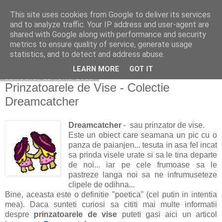
This site uses cookies from Google to deliver its services
Copilarim
and to analyze traffic. Your IP address and user-agent are
shared with Google along with performance and security
metrics to ensure quality of service, generate usage
statistics, and to detect and address abuse.
▼
LEARN MORE
GOT IT
sâmbătă, 11 iulie 2015
Prinzatoarele de Vise - Colectie
Dreamcatcher
Dreamcatcher
- sau prinzator de vise.
Este un obiect care seamana un pic cu o
panza de paianjen... tesuta in asa fel incat
sa prinda visele urate si sa le tina departe
de noi... iar pe cele frumoase sa le
pastreze langa noi sa ne infrumuseteze
clipele de odihna...
Bine, aceasta este o definitie "poetica" (cel putin in intentia
mea). Daca sunteti curiosi sa cititi mai multe informatii
despre
prinzatoarele de vise
puteti gasi aici un articol