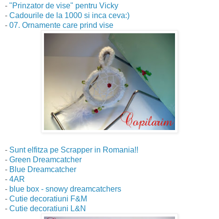
-
"Prinzator de vise" pentru Vicky
-
Cadourile de la 1000 si inca ceva:)
-
07. Ornamente care prind vise
-
Sunt elfitza pe Scrapper in Romania!!
-
Green Dreamcatcher
-
Blue Dreamcatcher
-
4AR
-
blue box - snowy dreamcatchers
-
Cutie decoratiuni F&M
-
Cutie decoratiuni L&N