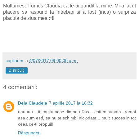
Multumesc frumos Claudia ca te-ai gandit la mine. Mi-a facut
placere sa raspund la intrebari si a fost (inca) o surpriza
placuta de ziua mea :*!!
copilarim
la
4/07/2017 09:00:00 a.m.
Distribuiți
4 comentarii:
Dela Claudela
7 aprilie 2017 la 18:32
uauuuu... iti multumesc din nou Rux... esti minunata...ramai
asa cum esti, sa nu te schimbi niciodata... mult succes in tot
ceea ce-ti propui!!!
Răspundeți