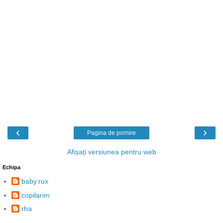
‹
›
Pagina de pornire
Afișați versiunea pentru web
Echipa
baby.rux
copilarim
rha