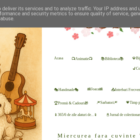
deliver its services and to analyze traffic. Your IP address and
formance and security metrics to ensure quality of service, ge
 abuse.
Acasa
💎Bij
📺Animatie📺
📚Biblioteca📚
💺Co
🎎Joaca🎎
🎭Handmade🎭
📤Intrebari Frecve
🎆Sarbatori🎆
💗Timp p
🏆Premii & Cadouri🎁
📱365/6 de zile alaturi de...📱
📓Jurnal de colectiona
Miercurea fara cuvinte 