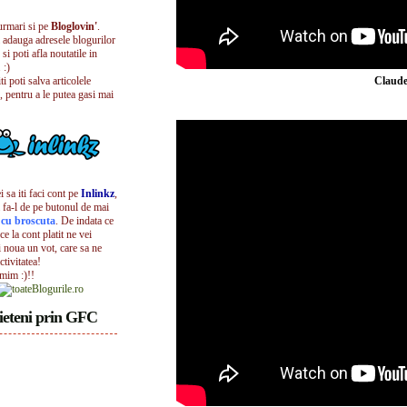
urmari si pe
Bloglovin'
.
i adauga adresele blogurilor
 si poti afla noutatile in
 :)
iti poti salva articolele
Claude
, pentru a le putea gasi mai
 sa iti faci cont pe
Inlinkz
,
 fa-l de pe butonul de mai
l cu broscuta
. De indata ce
ece la cont platit ne vei
i noua un vot, care sa ne
ctivitatea!
umim :)!!
ieteni prin GFC