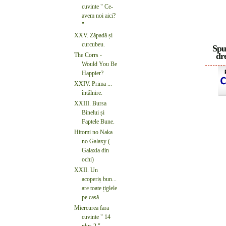
cuvinte " Ce-
avem noi aici?
"
XXV. Zăpadă și
curcubeu.
Spu
dre
The Corrs -
Would You Be
Happier?
XXIV. Prima ...
întâlnire.
XXIII. Bursa
Binelui și
Faptele Bune.
Hitomi no Naka
no Galaxy (
Galaxia din
ochi)
XXII. Un
acoperiș bun...
are toate țiglele
pe casă.
Miercurea fara
cuvinte " 14
plus 2 "