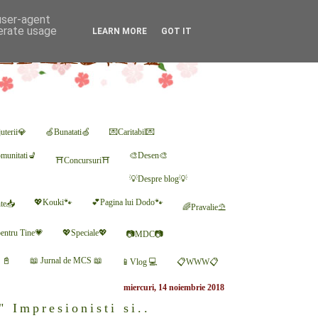
 user-agent
nerate usage
LEARN MORE
GOT IT
uterii💎
🍏Bunatati🍏
💌Caritabil💌
munitati💺
🎨Desen🎨
⛩Concursuri⛩
💡Despre blog💡
💖Kouki🐾
💕Pagina lui Dodo🐾
nte📥
🌈Pravalie⛱
entru Tine💗
💖Speciale💖
📷MDC📷
r 📓
📖 Jurnal de MCS 📖
📱Vlog 💻
📋WWW📋
miercuri, 14 noiembrie 2018
" Impresionisti si..