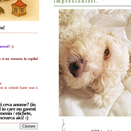
impresionisti. "
im!
aresti
!! :)
a si nu renunta la copilul
a.
ste in schimb foarte urat si
i ceva anume? (in
 in care nu gasesti
meniu / etichete,
ncearca aici! :)