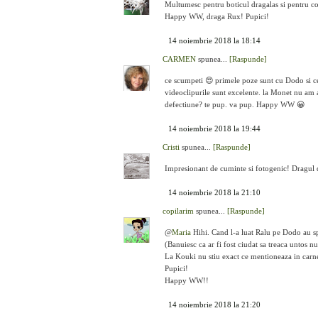
Multumesc pentru boticul dragalas si pentru co
Happy WW, draga Rux! Pupici!
14 noiembrie 2018 la 18:14
CARMEN
spunea...
[Raspunde]
ce scumpeti 😍 primele poze sunt cu Dodo si cel
videoclipurile sunt excelente. la Monet nu am a
defectiune? te pup. va pup. Happy WW 😀
14 noiembrie 2018 la 19:44
Cristi
spunea...
[Raspunde]
Impresionant de cuminte si fotogenic! Dragul
14 noiembrie 2018 la 21:10
copilarim
spunea...
[Raspunde]
@
Maria
Hihi. Cand l-a luat Ralu pe Dodo au spus
(Banuiesc ca ar fi fost ciudat sa treaca untos n
La Kouki nu stiu exact ce mentioneaza in carnet 
Pupici!
Happy WW!!
14 noiembrie 2018 la 21:20