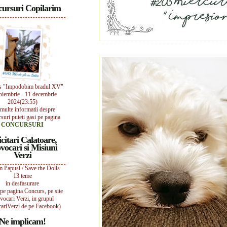
ursuri Copilarim
s "Impodobim bradul XV"
oiembrie - 11 decembrie
2024(23:55)
multe informatii despre
suri puteti gasi pe pagina
CONCURSURI
icitari Calatoare,
vocari si Misiuni
Verzi
 Papusi / Save the Dolls
13 teme
in desfasurare
i pe pagina Concurs, pe site
vocari Verzi, in grupul
ariVerzi de pe Facebook)
Ne implicam!