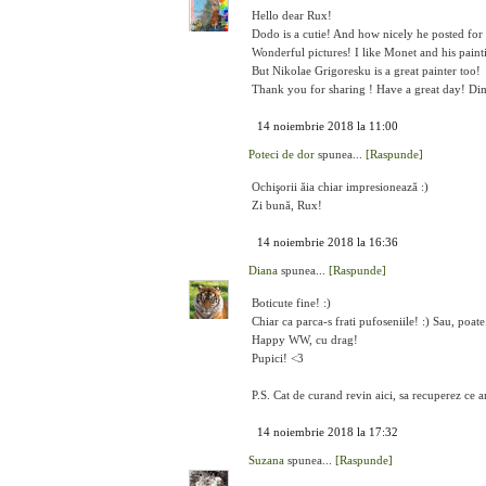
Hello dear Rux!
Dodo is a cutie! And how nicely he posted for
Wonderful pictures! I like Monet and his paint
But Nikolae Grigoresku is a great painter too!
Thank you for sharing ! Have a great day! Dim
14 noiembrie 2018 la 11:00
Poteci de dor
spunea...
[Raspunde]
Ochişorii ăia chiar impresionează :)
Zi bună, Rux!
14 noiembrie 2018 la 16:36
Diana
spunea...
[Raspunde]
Boticute fine! :)
Chiar ca parca-s frati pufoseniile! :) Sau, poate..
Happy WW, cu drag!
Pupici! <3
P.S. Cat de curand revin aici, sa recuperez ce a
14 noiembrie 2018 la 17:32
Suzana
spunea...
[Raspunde]