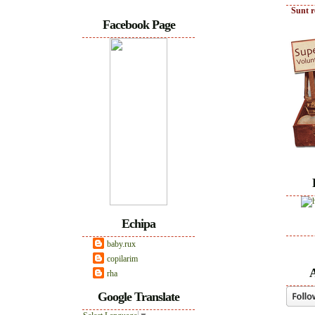
Sunt r
Facebook Page
Echipa
baby.rux
copilarim
A
rha
Google Translate