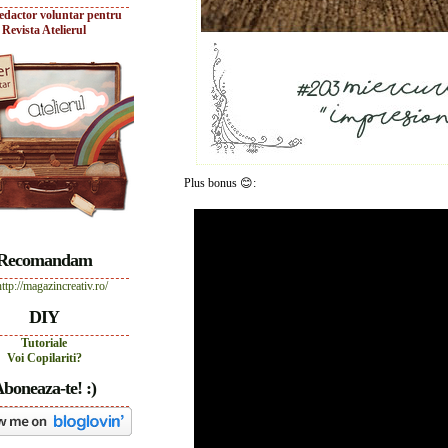
edactor voluntar pentru
Revista Atelierul
Plus bonus 😊:
Recomandam
DIY
Tutoriale
Voi Copilariti?
boneaza-te! :)