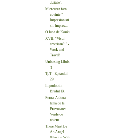
„bătaie”.
Miercurea fara
cuvinte "
Impresionisti
si.. impres...
O luna de Kouki
XVII. "Visul
american?!" -
Work and
Travel!
Unboxing Libris
:)
TpT - Episodul
29
Impodobim
Bradul IX
Perna. A doua
tema de la
Provocarea
Verde de
noiem...
There Must Be
An Angel
(Playing With