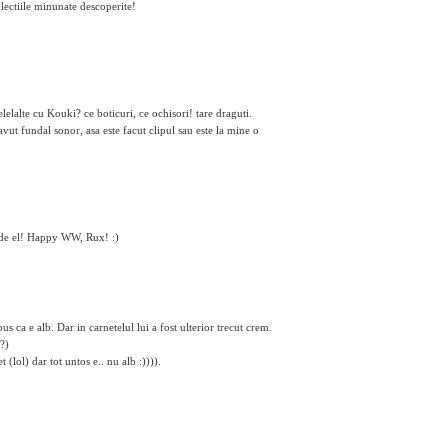
lectiile minunate descoperite!
elalte cu Kouki? ce boticuri, ce ochisori! tare draguti.
vut fundal sonor, asa este facut clipul sau este la mine o
 de el! Happy WW, Rux! :)
 ca e alb. Dar in carnetelul lui a fost ulterior trecut crem.
u?)
(lol) dar tot untos e.. nu alb :)))).