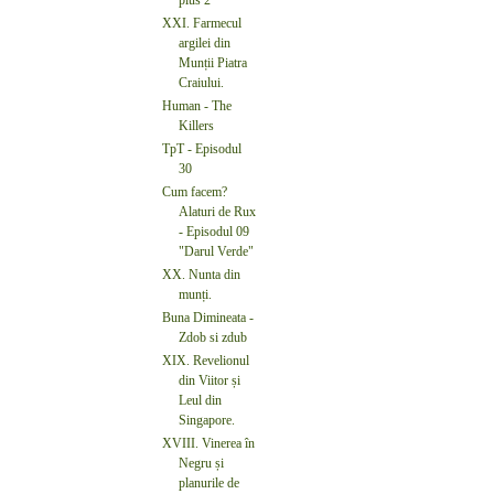
XXI. Farmecul
argilei din
Munții Piatra
Craiului.
Human - The
Killers
TpT - Episodul
30
Cum facem?
Alaturi de Rux
- Episodul 09
"Darul Verde"
XX. Nunta din
munți.
Buna Dimineata -
Zdob si zdub
XIX. Revelionul
din Viitor și
Leul din
Singapore.
XVIII. Vinerea în
Negru și
planurile de