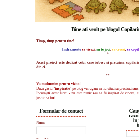
Bine ati venit pe blogul Copilar
Timp, timp pentru tine!
Indrazneste
sa visezi
,
sa te joci
,
sa creezi
,
sa copil
*
Acest proiect este dedicat celor care iubesc si pretuiesc copilari
din ei.
**
Va multumim pentru vizita!
Daca gasiti "
inspiratie
" pe blog va rugam sa nu uitati sa precizati surs
Incurajati acest lucru - nu este nimic rau sa fii inspirat de cineva, e
josnic sa furi.
Formular de contact
Caut
cazul
in 
Nume
i