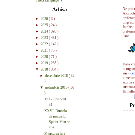
Select Language
▼
Arhiva
Ne poti 
Aici pot
preferate
►
2026
( 3 )
timp util.
►
2025
( 24 )
In plus, 
►
2024
( 395 )
preferate
usor.
►
2023
( 431 )
►
2022
( 142 )
►
2021
( 75 )
►
2020
( 71 )
►
2019
( 265 )
Daca vrei
te rugam
▼
2018
( 384 )
sus -
ce
►
decembrie 2018
( 32
iti vei tr
)
acorda s
sustina a
▼
noiembrie 2018
( 36
Iti mult
)
TpT - Episodul
Pr
31
XXVI. Dincolo
de masca lui
Spider-Man se
află....
Miercurea fara