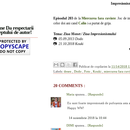
Impresionism
Episodul 203
de la
Miercurea fara cuvinte
. Joc de i
celor doi ani cand
Calin
i-a purtat de grija.
ne Da respectarii
ptului de autor!
Tema:
Ziua Monet / Ziua Impresionismului
📷
05.09.2013 Dodo
📷
21.10.2018 Kouki
Publicat de
copilarim
la
11/14/2018 1
Labels:
desen
,
Dodo
,
Foto
,
Kouki
,
miercurea fara cuv
20 COMMENTS :
Maria
spunea...
[Raspunde]
Eu sunt foarte impresionată de pufoșenia asta 
Happy WW!
14 noiembrie 2018 la 10:44
DIMI
spunea...
[Raspunde]