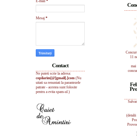
E-mail
*
Conc
Mesaj
*
Concur
11 n
Contact
mai 
concur
Ne puteti scrie la adresa:
copilarim[@]gmail[.]com
(Nu
uitati sa renuntati la parantezele
Fel
patrate - acestea sunt folosite
Pro
pentru a evita spam-ul.)
Salvam
(detali
Pro
Provoc