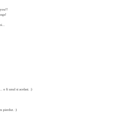
 you!!
ings!
i...
. o fi unul si acelasi. :)
m pierdut. :)