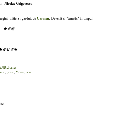
 - Nicolae Grigorescu -
magini, initiat si gazduit de
Carmen
. Devenit si "tematic" in timpul
🍁🍂🍃
🍁🍂🍃
🍂
🍁
2:00:00 a.m.
inte
,
poze
,
Video
,
ww
albă!