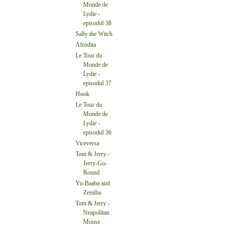
Monde de
Lydie -
episodul 38
Sally the Witch
Afrodita
Le Tour du
Monde de
Lydie -
episodul 37
Hook
Le Tour du
Monde de
Lydie -
episodul 36
Viceversa
Tom & Jerry -
Jerry-Go-
Round
Yu-Baaba and
Zeniiba
Tom & Jerry -
Neapolitan
Mouse