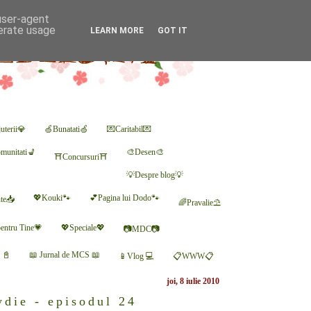
 user-agent
nerate usage
LEARN MORE
GOT IT
uterii💎
🍏Bunatati🍏
💌Caritabil💌
munitati💺
🎨Desen🎨
⛩Concursuri⛩
💡Despre blog💡
💖Kouki🐾
💕Pagina lui Dodo🐾
nte📥
🌈Pravalie⛱
entru Tine💗
💖Speciale💖
📷MDC📷
r 📓
📖 Jurnal de MCS 📖
📱Vlog 💻
📋WWW📋
joi, 8 iulie 2010
die - episodul 24