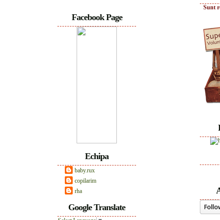
Sunt r
Facebook Page
Echipa
baby.rux
copilarim
A
rha
Google Translate