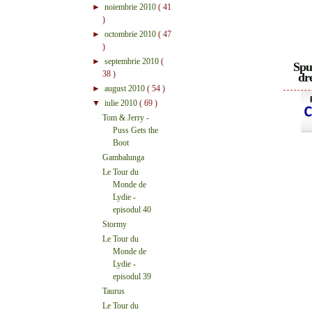
►
noiembrie 2010
( 41
)
►
octombrie 2010
( 47
)
►
septembrie 2010
(
Spu
38 )
dre
►
august 2010
( 54 )
▼
iulie 2010
( 69 )
Tom & Jerry -
Puss Gets the
Boot
Gambalunga
Le Tour du
Monde de
Lydie -
episodul 40
Stormy
Le Tour du
Monde de
Lydie -
episodul 39
Taurus
Le Tour du