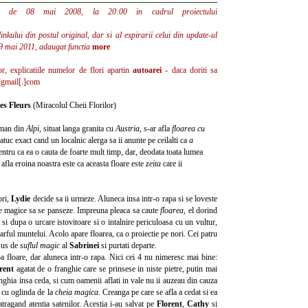
ta de 08 mai 2008, la 20:00 in cadrul proiectului
inkului din postul original, dar si al expirarii celui din update-ul
9 mai 2011, adaugat functia
more
lor, explicatiile numelor de flori apartin
autoarei
- daca doriti sa
]gmail[.]com
des Fleurs
(Miracolul Cheii Florilor)
rman din
Alpi
, situat langa granita cu
Austria
, s-ar afla
floarea cu
satuc exact cand un localnic alerga sa ii anunte pe ceilalti ca
a
entru ca ea o cauta de foarte mult timp, dar, deodata toata lumea
e afla eroina noastra este ca aceasta floare este
zeita
care ii
ori,
Lydie
decide sa ii urmeze. Aluneca insa intr-o rapa si se loveste
ze magice sa se panseze. Impreuna pleaca sa caute
floarea,
el dorind
i
si dupa o urcare istovitoare si o intalnire periculoasa cu un vultur,
varful muntelui. Acolo apare floarea, ca o proiectie pe nori. Cei patru
 sus de
suflul magic
al
Sabrinei
si purtati departe.
a floare, dar aluneca intr-o rapa. Nici cei 4 nu nimeresc mai bine:
orent
agatat de o franghie care se prinsese in niste pietre, putin mai
nghia insa ceda, si cum oamenii aflati in vale nu ii auzeau din cauza
a cu oglinda de la
cheia magica.
Creanga pe care se afla a cedat
si ea
 atragand atentia satenilor. Acestia i-au salvat pe
Florent
,
Cathy
si