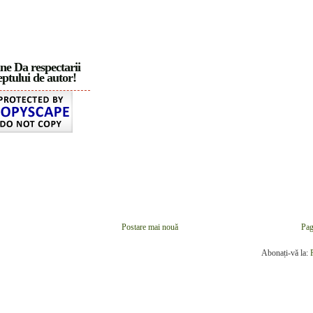
ne Da respectarii
ptului de autor!
Postare mai nouă
Pag
Abonați-vă la: