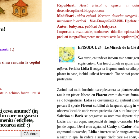
Republicat:
Acest articol a aparut in da
desenelecopilariei.blogspot.com.
Modificari
- video episod. Necesar datorita stergerii l
mentionat in articol
.
Via
: DragonBallZ1981
.
Update
Autor
:
baby.rux
,
publicat de
baby.rux
.
im!
Important
: rezumatele, traducerea titlurilor episoade
preluati integral/fragmente ne puteti scrie la
copilarim[at
EPISODUL 24 -
Le Miracle de la Clé 
aresti
!! :)
S-a auzit, ca undeva intr-un mic satuc ge
a si nu renunta la copilul
sapte culori
. Cei trei drumeti au ajuns in 
inflorit.
Fericita
Lidia
ii roaga sa ii spuna unde se afla p
pleaca in case, inchid usile si ferestrele. Tot ce mai poat
protejeaza.
a.
Zarind mai multi localnici care plecasera sa planteze arb
ste in schimb foarte urat si
rau la un picior. Noroc cu
Florent
care ii da niste frun
sa o fotografieze.
Lidia
se costumeaza cu ajutorul
chei
pe care il sperie
Florent
cu blitul de la aparat, ajung in 
i ceva anume? (in
observa locul de unde venea proiectia, dar sunt luati pe
 in care nu gasesti
Sabrina
si
Boris
se pregatesc sa urce mai departe dup
meniu / etichete,
Lidia
intr- un copac suspendat de langa o cascada,
Fl
ncearca aici! :)
jos de copac. De el erau agatati si
Cathy
si
Cador
. Fra
zgomotului cascadei,
Lidia
a incercat sa le atraga atenti
a cazut in apa. In cadere a scapat
cheia
care s-a spart,