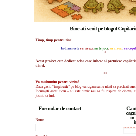
Bine ati venit pe blogul Copilar
Timp, timp pentru tine!
Indrazneste
sa visezi
,
sa te joci
,
sa creezi
,
sa copil
*
Acest proiect este dedicat celor care iubesc si pretuiesc copilari
din ei.
**
Va multumim pentru vizita!
Daca gasiti "
inspiratie
" pe blog va rugam sa nu uitati sa precizati surs
Incurajati acest lucru - nu este nimic rau sa fii inspirat de cineva, e
josnic sa furi.
Formular de contact
Caut
cazul
in 
Nume
i