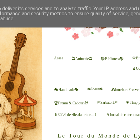
deliver its services and to analyze traffic. Your IP address and
formance and security metrics to ensure quality of service, ge
 abuse.
Acasa
💎Bij
📺Animatie📺
📚Biblioteca📚
💺Co
🎎Joaca🎎
🎭Handmade🎭
📤Intrebari Frecve
🎆Sarbatori🎆
💗Timp p
🏆Premii & Cadouri🎁
📱365/6 de zile alaturi de...📱
📓Jurnal de colectiona
Le Tour du Monde de Ly