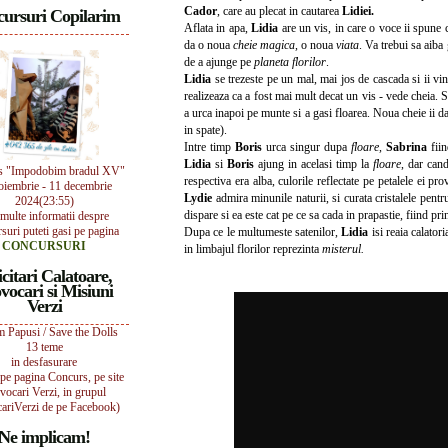
Cador
, care au plecat in cautarea
Lidiei.
ursuri Copilarim
Aflata in apa,
Lidia
are un vis, in care o voce ii spune 
da o noua
cheie magica,
o noua
viata
. Va trebui sa aiba 
de a ajunge pe
planeta florilor
.
Lidia
se trezeste pe un mal, mai jos de cascada si ii vi
realizeaza ca a fost mai mult decat un vis - vede cheia.
a urca inapoi pe munte si a gasi floarea. Noua cheie ii d
in spate).
Intre timp
Boris
urca singur dupa
floare,
Sabrina
fiin
Lidia
si
Boris
ajung in acelasi timp la
floare
, dar can
s "Impodobim bradul XV"
respectiva era alba, culorile reflectate pe petalele ei pr
oiembrie - 11 decembrie
Lydie
admira minunile naturii, si curata cristalele pentr
2024(23:55)
dispare si ea este cat pe ce sa cada in prapastie, fiind p
multe informatii despre
suri puteti gasi pe pagina
Dupa ce le multumeste satenilor,
Lidia
isi reaia calatori
CONCURSURI
in limbajul florilor reprezinta
misterul.
icitari Calatoare,
vocari si Misiuni
Verzi
 Papusi / Save the Dolls
13 teme
in desfasurare
i pe pagina Concurs, pe site
vocari Verzi, in grupul
ariVerzi de pe Facebook)
Ne implicam!