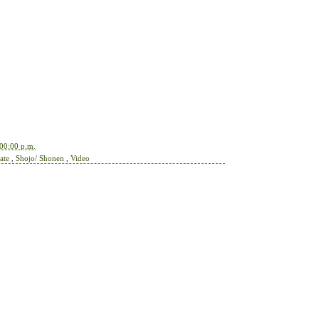
00:00 p.m.
cate
,
Shojo/ Shonen
,
Video