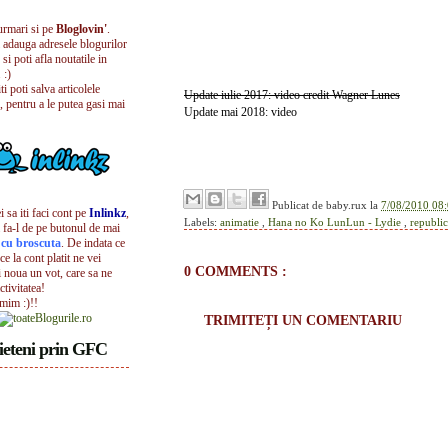
urmari si pe
Bloglovin'
.
i adauga adresele blogurilor
 si poti afla noutatile in
 :)
iti poti salva articolele
Update iulie 2017: video credit Wagner Lunes
, pentru a le putea gasi mai
Update mai 2018: video
Publicat de
baby.rux
la
7/08/2010 08:
 sa iti faci cont pe
Inlinkz
,
Labels:
animatie
,
Hana no Ko LunLun - Lydie
,
republi
 fa-l de pe butonul de mai
l cu broscuta
. De indata ce
ece la cont platit ne vei
0 COMMENTS :
i noua un vot, care sa ne
ctivitatea!
umim :)!!
TRIMITEȚI UN COMENTARIU
ieteni prin GFC