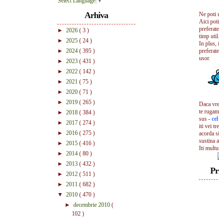
Select Language
▼
Arhiva
Ne poti 
Aici pot
preferate
►
2026
( 3 )
timp util.
►
2025
( 24 )
In plus, 
►
2024
( 395 )
preferate
usor.
►
2023
( 431 )
►
2022
( 142 )
►
2021
( 75 )
►
2020
( 71 )
►
2019
( 265 )
Daca vrei
te rugam
►
2018
( 384 )
sus -
ce
►
2017
( 274 )
iti vei tr
►
2016
( 275 )
acorda s
sustina a
►
2015
( 416 )
Iti mult
►
2014
( 80 )
►
2013
( 432 )
Pr
►
2012
( 511 )
►
2011
( 682 )
▼
2010
( 470 )
►
decembrie 2010
(
102 )