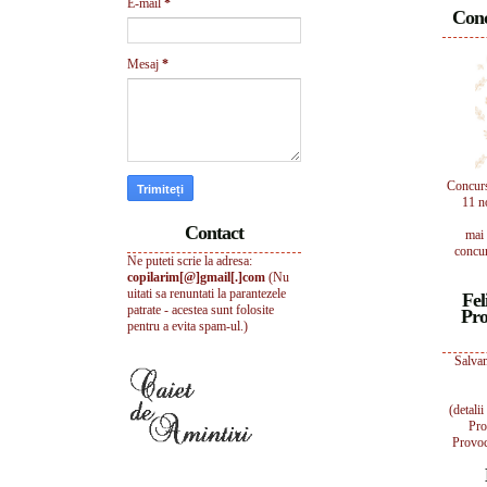
E-mail
*
Conc
Mesaj
*
Concur
11 n
Contact
mai 
concur
Ne puteti scrie la adresa:
copilarim[@]gmail[.]com
(Nu
uitati sa renuntati la parantezele
Fel
patrate - acestea sunt folosite
Pro
pentru a evita spam-ul.)
Salvam
(detali
Pro
Provoc