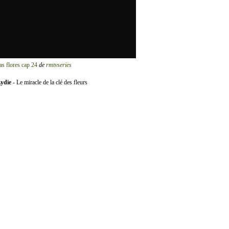
as flores cap 24
de
rmtvseries
Lydie
- Le miracle de la clé des fleurs