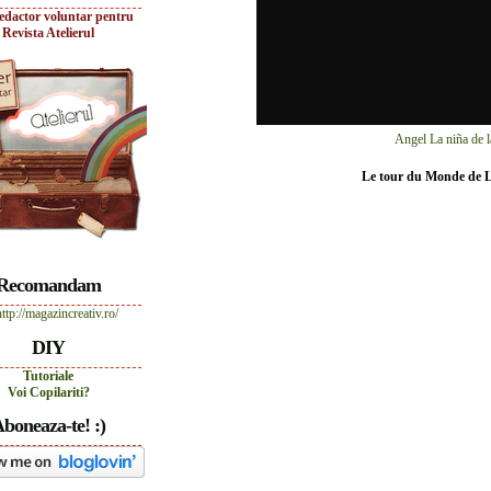
edactor voluntar pentru
Revista Atelierul
Angel La niña de l
Le tour du Monde de 
Recomandam
DIY
Tutoriale
Voi Copilariti?
boneaza-te! :)