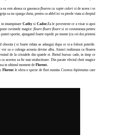
ca ea este aleasa ca gaseasca
floarea cu sapte culori
si de aceea i se
grija sa nu sparga cheia, pentru ca altfel isi va pierde viata si dreptul
n in intampinare
Cathy
si
Cador
.
Ea le povesteste ce a visat si apoi
 Spune cuvintele magice:
floare floare floare
si se costumeaza pentru
a puteri sporite, ajungand foarte repede pe munte (cu cei doi prieteni
d obosita ( si foarte ridata as adauga) dupa ce si-a folosit puterile.
d vor sa o culeaga aceasta devine alba. Atunci realizeaza ca floarea
ovenind de la cristalele din spatele ei. Bietul bursuc cade, in timp ce
u ca acestea sa fie mai stralucitoare. Din pacate efectul cheii magice
rinsa in ultimul moment de
Florent.
a.
Florent
le ofera o specie de flori numita
Cosmos bipinnatus
care