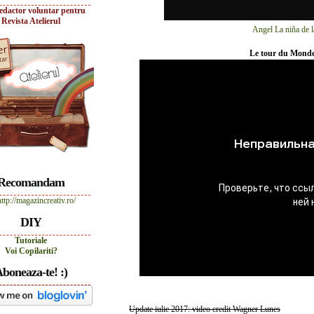
edactor voluntar pentru
Revista Atelierul
Angel La niña de l
Le tour du Monde
Recomandam
DIY
Tutoriale
Voi Copilariti?
boneaza-te! :)
Update iulie 2017: video credit Wagner Lunes