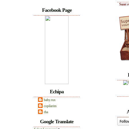
Sunt r
Facebook Page
Echipa
baby.rux
copilarim
A
rha
Google Translate