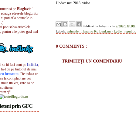
Update mai 2018: video
urmari si pe
Bloglovin'
.
i adauga adresele blogurilor
 si poti afla noutatile in
 :)
Publicat de
baby.rux
la
7/20/2010 08:
iti poti salva articolele
, pentru a le putea gasi mai
Labels:
animatie
,
Hana no Ko LunLun - Lydie
,
republi
0 COMMENTS :
TRIMITEȚI UN COMENTARIU
 sa iti faci cont pe
Inlinkz
,
 fa-l de pe butonul de mai
l cu broscuta
. De indata ce
ece la cont platit ne vei
i noua un vot, care sa ne
ctivitatea!
umim :)!!
ieteni prin GFC