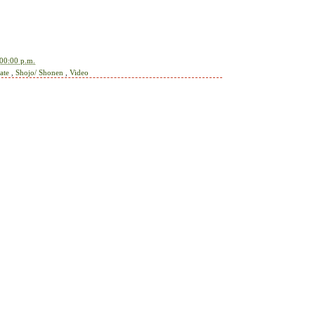
00:00 p.m.
cate
,
Shojo/ Shonen
,
Video