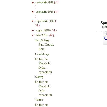
►
noiembrie 2010
( 41
)
►
octombrie 2010
( 47
)
►
septembrie 2010
(
Spu
38 )
dre
►
august 2010
( 54 )
▼
iulie 2010
( 69 )
Tom & Jerry -
Puss Gets the
Boot
Gambalunga
Le Tour du
Monde de
Lydie -
episodul 40
Stormy
Le Tour du
Monde de
Lydie -
episodul 39
Taurus
Le Tour du