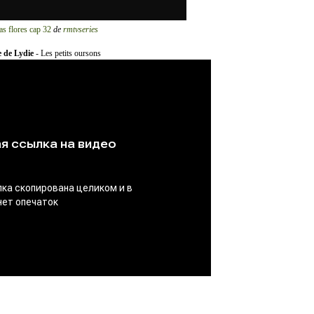
as flores cap 32
de
rmtvseries
 de Lydie
- Les petits oursons