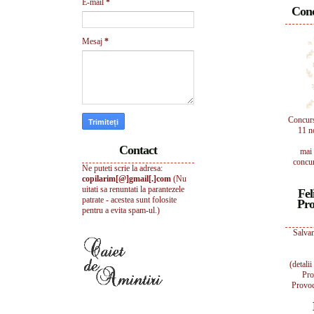
E-mail
*
Conc
Mesaj
*
Concur
11 n
Contact
mai 
concur
Ne puteti scrie la adresa:
copilarim[@]gmail[.]com
(Nu
uitati sa renuntati la parantezele
Fel
patrate - acestea sunt folosite
Pro
pentru a evita spam-ul.)
Salvam
(detali
Pro
Provoc