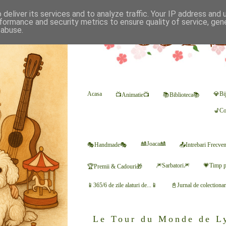
deliver its services and to analyze traffic. Your IP address and
formance and security metrics to ensure quality of service, ge
 abuse.
Acasa
💎Bij
📺Animatie📺
📚Biblioteca📚
💺Co
🎎Joaca🎎
🎭Handmade🎭
📤Intrebari Frecve
🎆Sarbatori🎆
💗Timp p
🏆Premii & Cadouri🎁
📱365/6 de zile alaturi de...📱
📓Jurnal de colectiona
Le Tour du Monde de Ly