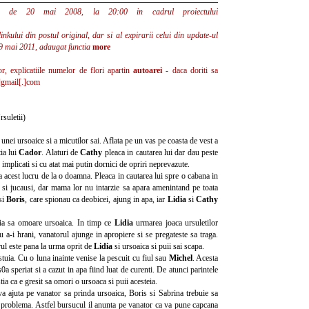
ta de 20 mai 2008, la 20:00 in cadrul proiectului
inkului din postul original, dar si al expirarii celui din update-ul
9 mai 2011, adaugat functia
more
lor, explicatiile numelor de flori apartin
autoarei
- daca doriti sa
]gmail[.]com
suletii)
unei ursoaice si a micutilor sai. Aflata pe un vas pe coasta de vest a
ia lui
Cador
. Alaturi de
Cathy
pleaca in cautarea lui dar dau peste
implicati si cu atat mai putin dornici de opriri neprevazute.
a acest lucru de la o doamna. Pleaca in cautarea lui spre o cabana in
i si jucausi, dar mama lor nu intarzie sa apara amenintand pe toata
si
Boris
, care spionau ca deobicei, ajung in apa, iar
Lidia
si
Cathy
ia sa omoare ursoaica. In timp ce
Lidia
urmarea joaca ursuletilor
 a-i hrani, vanatorul ajunge in apropiere si se pregateste sa traga.
rul este pana la urma oprit de
Lidia
si ursoaica si puii sai scapa.
stuia. Cu o luna inainte venise la pescuit cu fiul sau
Michel
. Acesta
0a speriat si a cazut in apa fiind luat de curenti. De atunci parintele
tia ca e gresit sa omori o ursoaca si puii acesteia.
 ajuta pe vanator sa prinda ursoaica, Boris si Sabrina trebuie sa
a problema. Astfel bursucul il anunta pe vanator ca va pune capcana