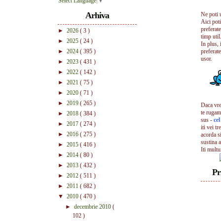
Select Language
▼
Arhiva
Ne poti 
Aici pot
preferate
►
2026
( 3 )
timp util.
►
2025
( 24 )
In plus, 
►
2024
( 395 )
preferate
usor.
►
2023
( 431 )
►
2022
( 142 )
►
2021
( 75 )
►
2020
( 71 )
►
2019
( 265 )
Daca vrei
te rugam
►
2018
( 384 )
sus -
ce
►
2017
( 274 )
iti vei tr
►
2016
( 275 )
acorda s
sustina a
►
2015
( 416 )
Iti mult
►
2014
( 80 )
►
2013
( 432 )
Pr
►
2012
( 511 )
►
2011
( 682 )
▼
2010
( 470 )
►
decembrie 2010
(
102 )