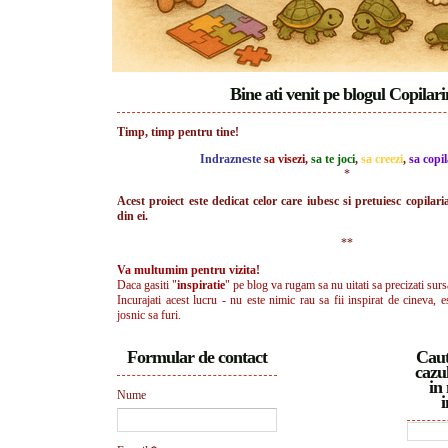
Bine ati venit pe blogul Copilar
Timp, timp pentru tine!
Indrazneste
sa visezi
,
sa te joci
,
sa creezi
,
sa copil
*
Acest proiect este dedicat celor care iubesc si pretuiesc copilari
din ei.
**
Va multumim pentru vizita!
Daca gasiti "
inspiratie
" pe blog va rugam sa nu uitati sa precizati surs
Incurajati acest lucru - nu este nimic rau sa fii inspirat de cineva, e
josnic sa furi.
Formular de contact
Caut
cazul
in 
Nume
i