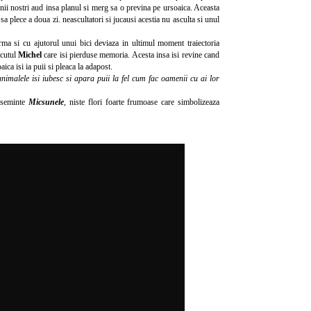
enii nostri aud insa planul si merg sa o previna pe ursoaica. Aceasta
 sa plece a doua zi. neascultatori si jucausi acestia nu asculta si unul
ma si cu ajutorul unui bici deviaza in ultimul moment traiectoria
icutul
Michel
care isi pierduse memoria. Acesta insa isi revine cand
aica isi ia puii si pleaca la adapost.
nimalele isi iubesc si apara puii la fel cum fac oamenii cu ai lor
u seminte
Micsunele
, niste flori foarte frumoase care simbolizeaza