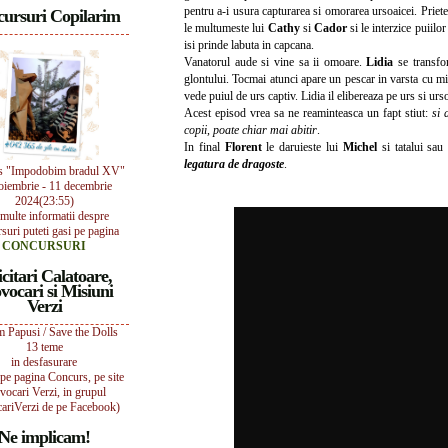
pentru a-i usura capturarea si omorarea ursoaicei. Priet
ursuri Copilarim
le multumeste lui
Cathy
si
Cador
si le interzice puiilor
isi prinde labuta in capcana.
Vanatorul aude si vine sa ii omoare.
Lidia
se transfor
glontului. Tocmai atunci apare un pescar in varsta cu m
vede puiul de urs captiv. Lidia il elibereaza pe urs si urso
Acest episod vrea sa ne reaminteasca un fapt stiut:
si a
copii, poate chiar mai abitir
.
In final
Florent
le daruieste lui
Michel
si tatalui sa
legatura de dragoste
.
s "Impodobim bradul XV"
oiembrie - 11 decembrie
2024(23:55)
multe informatii despre
suri puteti gasi pe pagina
CONCURSURI
icitari Calatoare,
vocari si Misiuni
Verzi
 Papusi / Save the Dolls
13 teme
in desfasurare
i pe pagina Concurs, pe site
vocari Verzi, in grupul
ariVerzi de pe Facebook)
Ne implicam!