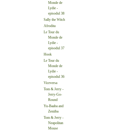
Monde de
Lydie -
episodul 38
Sally the Witch
Afrodita
Le Tour du
Monde de
Lydie -
episodul 37
Hook
Le Tour du
Monde de
Lydie -
episodul 36
Viceversa
Tom & Jerry -
Jerry-Go-
Round
Yu-Baaba and
Zeniiba
Tom & Jerry -
Neapolitan
Mouse