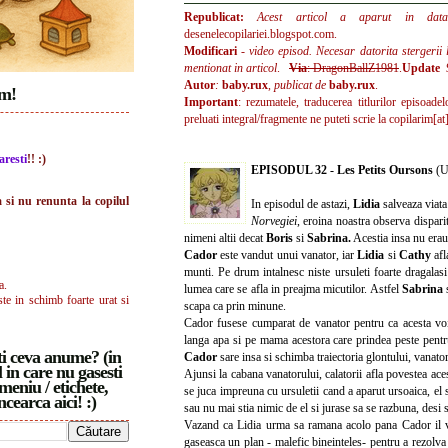
Republicat:
Acest articol a aparut in da
desenelecopilariei.blogspot.com.
Modificari
- video episod. Necesar datorita stergerii l
mentionat in articol
.
Via
: DragonBallZ1981
.
Update
Autor
:
baby.rux
,
publicat de
baby.rux
.
im!
Important
: rezumatele, traducerea titlurilor episoade
preluati integral/fragmente ne puteti scrie la
copilarim[at
aresti
!! :)
EPISODUL 32 - Les Petits Oursons
(Ur
a si nu renunta la copilul
In episodul de astazi,
Lidia
salveaza viata 
Norvegiei
, eroina noastra observa disparit
nimeni altii decat
Boris
si
Sabrina.
Acestia insa nu erau 
Cador
este vandut unui vanator, iar
Lidia
si
Cathy
afl
munti. Pe drum intalnesc niste ursuleti foarte dragalas
a.
lumea care se afla in preajma micutilor. Astfel
Sabrina
ste in schimb foarte urat si
scapa ca prin minune.
Cador fusese cumparat de vanator pentru ca acesta vo
langa apa si pe mama acestora care prindea peste pentru
i ceva anume? (in
Cador
sare insa si schimba traiectoria glontului, vanato
 in care nu gasesti
Ajunsi la cabana vanatorului, calatorii afla povestea ace
meniu / etichete,
se juca impreuna cu ursuletii cand a aparut ursoaica, el s
ncearca aici! :)
sau nu mai stia nimic de el si jurase sa se razbuna, desi s
Vazand ca Lidia urma sa ramana acolo pana Cador il va
gaseasca un plan - malefic bineinteles- pentru a rezolv