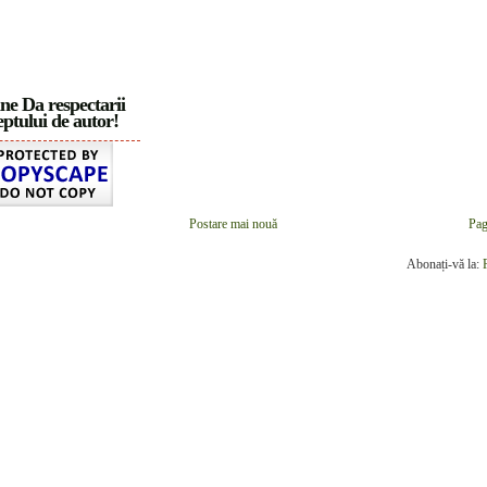
ne Da respectarii
ptului de autor!
Postare mai nouă
Pag
Abonați-vă la: