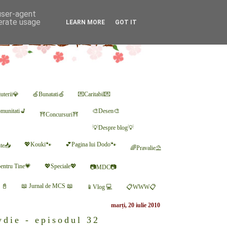
 user-agent
nerate usage
LEARN MORE
GOT IT
uterii💎
🍏Bunatati🍏
💌Caritabil💌
munitati💺
🎨Desen🎨
⛩Concursuri⛩
💡Despre blog💡
💖Kouki🐾
💕Pagina lui Dodo🐾
nte📥
🌈Pravalie⛱
entru Tine💗
💖Speciale💖
📷MDC📷
r 📓
📖 Jurnal de MCS 📖
📱Vlog 💻
📋WWW📋
marți, 20 iulie 2010
die - episodul 32