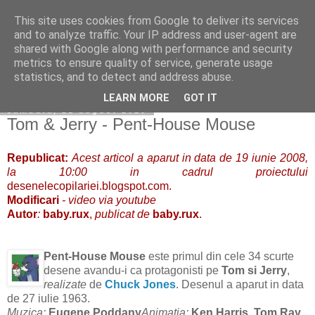
This site uses cookies from Google to deliver its services
Copilarim
and to analyze traffic. Your IP address and user-agent are
shared with Google along with performance and security
metrics to ensure quality of service, generate usage
statistics, and to detect and address abuse.
▼
LEARN MORE
GOT IT
sâmbătă, 21 august 2010
Tom & Jerry - Pent-House Mouse
Republicat:
Acest articol a aparut in data de 19 iunie 2008,
la 10:00 in cadrul proiectului
desenelecopilariei.blogspot.com.
Modificari
- video via youtube
Autor
:
baby.rux
,
publicat de
baby.rux
.
Pent-House Mouse
este primul din cele 34 scurte
desene avandu-i ca protagonisti pe
Tom si Jerry
,
realizate
de
Chuck Jones
. Desenul a aparut in data
de 27 iulie 1963.
Muzica:
Eugene Poddany
Animatia:
Ken Harris
,
Tom Ray,