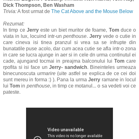
Dick Thompson,
Ben Washam
Trivia:
A fost urmat de
The Cat Above and the Mouse Below
Rezumat:
In timp ce
Jerry
este un biet muritor de foame,
Tom
duce o
viata in lux, locuind intr-un
penthouse
.
Jerry
vede o cutie in
care cineva isi tinea pranzul si vrea sa se infrupte din
bunatatile puse acolo, dar cum acea cutie se afla intr-o zona
in care se lucra ajunge in aer si in cele dn urma continutul ei
cade, ajungand tocmai in preajma balconului lui
Tom
care
rpofita si isi face un
Jerry- sandwich
. Bineinteles urmeaza
binecunoscuta
urmarire
(uite astfel se explica de ce cei doi
sunt mereu in forma :) ). Pana la urma
Jerry
ramane in locul
lui
Tom
in
penthouse
, in timp ce motanul... o sa vedeti voi ce
pateste.