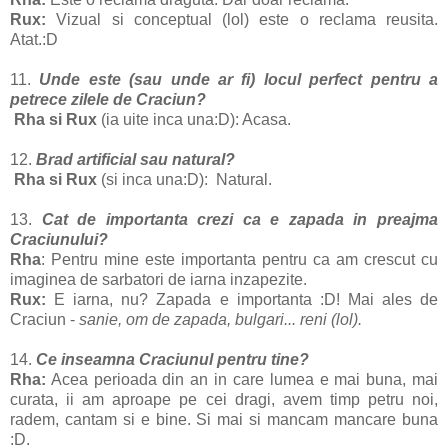
Rux:
Vizual si conceptual (lol) este o reclama reusita.
Atat.:D
11.
Unde este (sau unde ar fi) locul perfect pentru a
petrece zilele de Craciun?
Rha si Rux
(ia uite inca una:D): Acasa.
12.
Brad artificial sau natural?
Rha si Rux
(si inca una:D): Natural.
13.
Cat de importanta crezi ca e zapada in preajma
Craciunului?
Rha
: Pentru mine este importanta pentru ca am crescut cu
imaginea de sarbatori de iarna inzapezite.
Rux:
E iarna, nu? Zapada e importanta :D! Mai ales de
Craciun -
sanie, om de zapada, bulgari... reni (lol).
14.
Ce inseamna Craciunul pentru tine?
Rha:
Acea perioada din an in care lumea e mai buna, mai
curata, ii am aproape pe cei dragi, avem timp petru noi,
radem, cantam si e bine. Si mai si mancam mancare buna
:D.