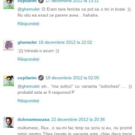
copilarim
17 decembrie 2012 la 13:11
@
ghemulet
:D Eram tare fericita ca pot sa o tin in brate :)).
Nu stiu ea exact ce parere avea .. hahaha.
Răspundeți
ghemulet
18 decembrie 2012 la 22:02
:))) Intreab-o acum :))
Răspundeți
copilarim
19 decembrie 2012 la 02:05
@
ghemulet
eh.. "ma sufoci" cu varianta "sufochezi" ... :))
probabil asta ar fi raspunsul:P
Răspundeți
dulceameacasa
22 decembrie 2012 la 20:36
multumesc, Rux...o sa-mi fac timp sa scriu si eu, nu promit
nimic pentru Thea (poate in vacanta asta, chiar daca trece