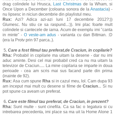
drag colindele lui Hrusca,
Last Christmas
de la Wham, si
Once Upon a December (coloana sonora de la
Anastacia
) -
nu lipsesc in niciun decembrie din playlistul meu.
Rux:
Azi? Adica azi-azi luni 17 decembrie 2012?:))
Glumesc. Nu stiu ce sa raspund...:)). Imi plac foarte mult
colindele si cantecele de iarna. Acum de exemplu imi "canta
in minte" -
O veste-am adus
- varianta cu dan Bittman. :D
(era la Protv prin 97 parca..).
5
. Care a fost filmul tau preferat,de Craciun, in copilarie?
Rha:
Probabil in copilarie ma uitam la desene - dar nu imi
aduc aminte. Desi cel mai probabil cred ca nu ma uitam la
televizor de Craciun..... La mine copilaria se imparte in doua
perioade - cea am scris mai sus facand parte din prima
(inainte de 92).
Rux:
Asa cum spune
Rha
si in cazul meu, lol. Cam dupa 93
am inceput mai mult cu desene si filme de
Craciun
... Si nu
pot spune ca aveam un preferat.
6
. Care este filmul tau preferat, de Craciun, in prezent?
Rha:
Sunt multe - sunt cinefila. Ca sa fac o legatura si cu
intrebarea precedenta, imi place sa ma uit la Home Alone 1