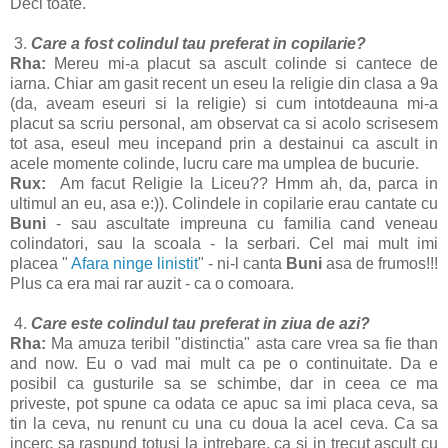
Deci toate.
3.
Care a fost colindul tau preferat in copilarie?
Rha:
Mereu mi-a placut sa ascult colinde si cantece de
iarna. Chiar am gasit recent un eseu la religie din clasa a 9a
(da, aveam eseuri si la religie) si cum intotdeauna mi-a
placut sa scriu personal, am observat ca si acolo scrisesem
tot asa, eseul meu incepand prin a destainui ca ascult in
acele momente colinde, lucru care ma umplea de bucurie.
Rux:
Am facut Religie la Liceu?? Hmm ah, da, parca in
ultimul an eu, asa e:)). Colindele in copilarie erau cantate cu
Buni
- sau ascultate impreuna cu familia cand veneau
colindatori, sau la scoala - la serbari. Cel mai mult imi
placea "
Afara ninge linistit
" - ni-l canta
Buni
asa de frumos!!!
Plus ca era mai rar auzit - ca o comoara.
4.
Care este colindul tau preferat in ziua de azi?
Rha:
Ma amuza teribil "distinctia" asta care vrea sa fie than
and now. Eu o vad mai mult ca pe o continuitate. Da e
posibil ca gusturile sa se schimbe, dar in ceea ce ma
priveste, pot spune ca odata ce apuc sa imi placa ceva, sa
tin la ceva, nu renunt cu una cu doua la acel ceva. Ca sa
incerc sa raspund totusi la intrebare, ca si in trecut ascult cu