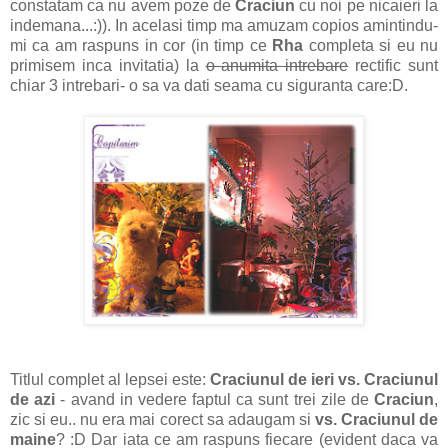
constatam ca nu avem poze de
Craciun
cu noi pe nicaieri la
indemana...:)). In acelasi timp ma amuzam copios amintindu-
mi ca am raspuns in cor (in timp ce
Rha
completa si eu nu
primisem inca invitatia) la
o anumita intrebare
rectific sunt
chiar 3 intrebari- o sa va dati seama cu siguranta care:D.
Titlul complet al lepsei este:
Craciunul de ieri vs. Craciunul
de azi
- avand in vedere faptul ca sunt trei zile de
Craciun
,
zic si eu.. nu era mai corect sa adaugam si
vs. Craciunul de
maine
? :D Dar iata ce am raspuns fiecare (evident daca va