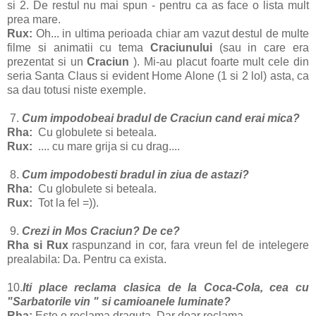
si 2. De restul nu mai spun - pentru ca as face o lista mult
prea mare.
Rux:
Oh... in ultima perioada chiar am vazut destul de multe
filme si animatii cu tema
Craciunului
(sau in care era
prezentat si un
Craciun
). Mi-au placut foarte mult cele din
seria Santa Claus
si evident Home Alone (1 si 2 lol) asta, ca
sa dau totusi niste exemple.
7.
Cum impodobeai bradul de Craciun cand erai mica?
Rha:
Cu globulete si beteala.
Rux:
.... cu mare grija si cu drag....
8.
Cum impodobesti bradul in ziua de astazi?
Rha:
Cu globulete si beteala.
Rux:
Tot la fel =)).
9.
Crezi in Mos Craciun? De ce?
Rha si Rux
raspunzand in cor, fara vreun fel de intelegere
prealabila: Da. Pentru ca exista.
10.
Iti place reclama clasica de la Coca-Cola, cea cu
"Sarbatorile vin " si camioanele luminate?
Rha:
Este o reclama draguta. Dar doar reclama.