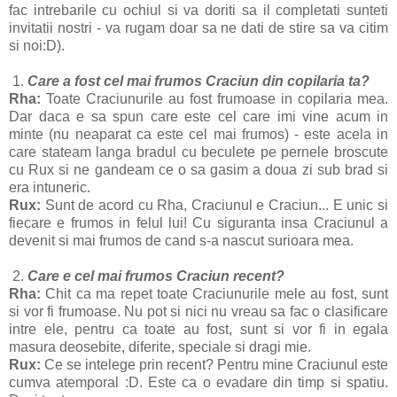
fac intrebarile cu ochiul si va doriti sa il completati sunteti
invitatii nostri - va rugam doar sa ne dati de stire sa va citim
si noi:D).
1.
Care a fost cel mai frumos Craciun din copilaria ta?
Rha:
Toate Craciunurile au fost frumoase in copilaria mea.
Dar daca e sa spun care este cel care imi vine acum in
minte (nu neaparat ca este cel mai frumos) - este acela in
care stateam langa bradul cu beculete pe pernele broscute
cu Rux si ne gandeam ce o sa gasim a doua zi sub brad si
era intuneric.
Rux:
Sunt de acord cu Rha, Craciunul e Craciun... E unic si
fiecare e frumos in felul lui! Cu siguranta insa Craciunul a
devenit si mai frumos de cand s-a nascut surioara mea.
2.
Care e cel mai frumos Craciun recent?
Rha:
Chit ca ma repet toate Craciunurile mele au fost, sunt
si vor fi frumoase. Nu pot si nici nu vreau sa fac o clasificare
intre ele, pentru ca toate au fost, sunt si vor fi in egala
masura deosebite, diferite, speciale si dragi mie.
Rux:
Ce se intelege prin recent? Pentru mine Craciunul este
cumva atemporal :D. Este ca o evadare din timp si spatiu.