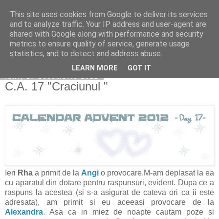
This site uses cookies from Google to deliver its services
Copilarim
and to analyze traffic. Your IP address and user-agent are
shared with Google along with performance and security
metrics to ensure quality of service, generate usage
statistics, and to detect and address abuse.
▼
LEARN MORE
GOT IT
luni, 17 decembrie 2012
C.A. 17 "Craciunul "
Ieri
Rha
a primit de la
Angi
o provocare.M-am deplasat la ea
cu aparatul din dotare pentru raspunsuri, evident. Dupa ce a
raspuns la acestea (si s-a asigurat de cateva ori ca ii este
adresata), am primit si eu aceeasi provocare de la
Alexandra
. Asa ca in miez de noapte cautam poze si