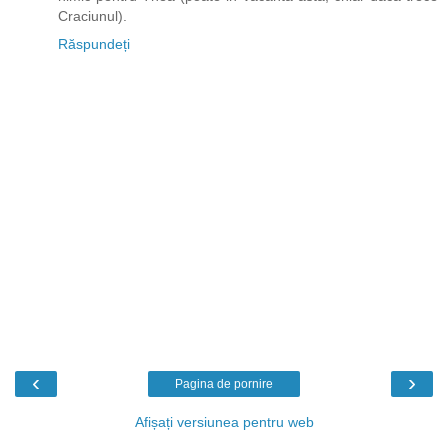
Craciunul).
Răspundeți
‹
›
Pagina de pornire
Afișați versiunea pentru web