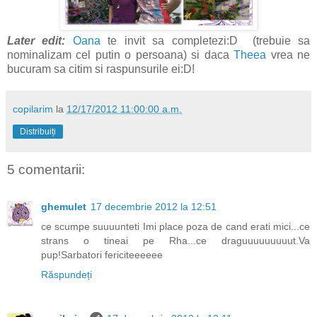
Later edit:
Oana
te invit sa completezi:D (trebuie sa
nominalizam cel putin o persoana) si daca
Theea
vrea ne
bucuram sa citim si raspunsurile ei:D!
copilarim
la
12/17/2012 11:00:00 a.m.
Distribuiți
5 comentarii:
ghemulet
17 decembrie 2012 la 12:51
ce scumpe suuuunteti Imi place poza de cand erati mici...ce
strans o tineai pe Rha...ce draguuuuuuuuut.Va
pup!Sarbatori fericiteeeeee
Răspundeți