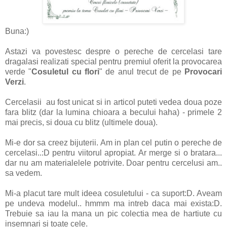
Buna:)
Astazi va povestesc despre o pereche de cercelasi tare
dragalasi realizati special pentru premiul oferit la provocarea
verde "
Cosuletul cu flori
" de anul trecut de pe
Provocari
Verzi
.
Cercelasii au fost unicat si in articol puteti vedea doua poze
fara blitz (dar la lumina chioara a becului haha) - primele 2
mai precis, si doua cu blitz (ultimele doua).
Mi-e dor sa creez bijuterii. Am in plan cel putin o pereche de
cercelasi..:D pentru viitorul apropiat. Ar merge si o bratara...
dar nu am materialelele potrivite. Doar pentru cercelusi am..
sa vedem.
Mi-a placut tare mult ideea cosuletului - ca suport:D. Aveam
pe undeva modelul.. hmmm ma intreb daca mai exista:D.
Trebuie sa iau la mana un pic colectia mea de hartiute cu
insemnari si toate cele.