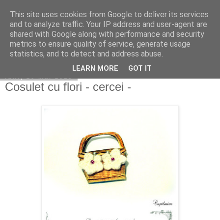
This site uses cookies from Google to deliver its services
Copilarim
and to analyze traffic. Your IP address and user-agent are
shared with Google along with performance and security
metrics to ensure quality of service, generate usage
statistics, and to detect and address abuse.
▼
LEARN MORE
GOT IT
luni, 20 mai 2013
Cosulet cu flori - cercei -