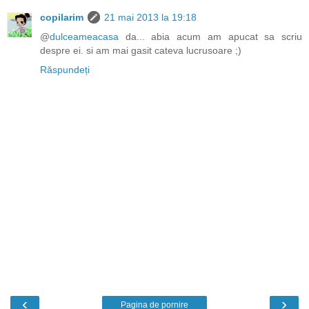
copilarim
21 mai 2013 la 19:18
@
dulceameacasa
da... abia acum am apucat sa scriu
despre ei. si am mai gasit cateva lucrusoare ;)
Răspundeți
‹
›
Pagina de pornire