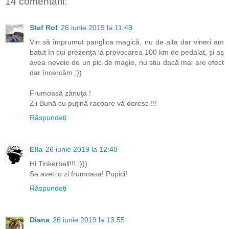
14 comentarii:
Stef Rof
26 iunie 2019 la 11:48
Vin să împrumut panglica magică, nu de alta dar vineri am
batut în cui prezența la provocarea 100 km de pedalat, și aș
avea nevoie de un pic de magie, nu stiu dacă mai are efect
dar încercăm ;))
Frumoasă zânuţa !
Zii Bună cu puțină racoare vă doresc !!!
Răspundeți
Ella
26 iunie 2019 la 12:48
Hi Tinkerbell!!! :)))
Sa aveti o zi frumoasa! Pupici!
Răspundeți
Diana
26 iunie 2019 la 13:55