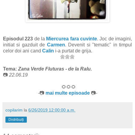
Episodul 223
de la
Miercurea fara cu
vinte
. Joc de imagini,
initiat si gazduit de
Carmen
. Devenit si "tematic" in timpul
celor doi ani cand
Calin
i-a purtat de grija.
🌼🌼🌼
Tema:
Zana Verde Fluturas - de la Ralu
.
📷
22.06.19
🌻🌻🌻
-📷
mai multe episoade
📷-
copilarim
la
6/26/2019 12:00:00 a.m.
Distribuiți