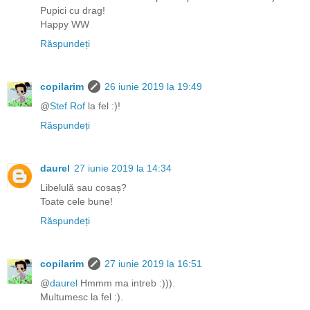
Pupici cu drag!
Happy WW
Răspundeți
copilarim
26 iunie 2019 la 19:49
@
Stef Rof
la fel :)!
Răspundeți
daurel
27 iunie 2019 la 14:34
Libelulă sau cosaș?
Toate cele bune!
Răspundeți
copilarim
27 iunie 2019 la 16:51
@
daurel
Hmmm ma intreb :))).
Multumesc la fel :).