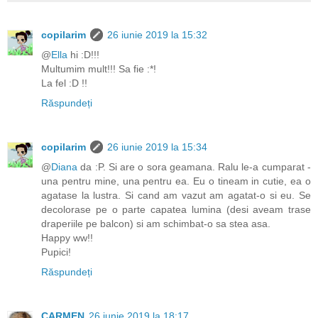
copilarim
26 iunie 2019 la 15:32
@
Ella
hi :D!!!
Multumim mult!!! Sa fie :*!
La fel :D !!
Răspundeți
copilarim
26 iunie 2019 la 15:34
@
Diana
da :P. Si are o sora geamana. Ralu le-a cumparat -
una pentru mine, una pentru ea. Eu o tineam in cutie, ea o
agatase la lustra. Si cand am vazut am agatat-o si eu. Se
decolorase pe o parte capatea lumina (desi aveam trase
draperiile pe balcon) si am schimbat-o sa stea asa.
Happy ww!!
Pupici!
Răspundeți
CARMEN
26 iunie 2019 la 18:17