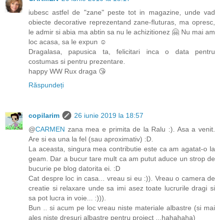
iubesc astfel de "zane" peste tot in magazine, unde vad
obiecte decorative reprezentand zane-fluturas, ma opresc,
le admir si abia ma abtin sa nu le achizitionez 🤗 Nu mai am
loc acasa, sa le expun ☺️
Dragalasa, papusica ta, felicitari inca o data pentru
costumas si pentru prezentare.
happy WW Rux draga 😘
Răspundeți
copilarim
26 iunie 2019 la 18:57
@
CARMEN
zana mea e primita de la Ralu :). Asa a venit.
Are si ea una la fel (sau aproximativ) :D.
La aceasta, singura mea contributie este ca am agatat-o la
geam. Dar a bucur tare mult ca am putut aduce un strop de
bucurie pe blog datorita ei. :D
Cat despre loc in casa... vreau si eu :)). Vreau o camera de
creatie si relaxare unde sa imi asez toate lucrurile dragi si
sa pot lucra in voie... :))).
Bun .. si acum pe loc vreau niste materiale albastre (si mai
ales niste dresuri albastre pentru proiect ...hahahaha)