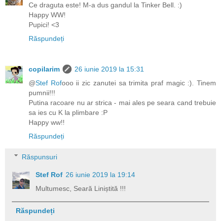
Ce draguta este! M-a dus gandul la Tinker Bell. :)
Happy WW!
Pupici! <3
Răspundeți
copilarim
26 iunie 2019 la 15:31
@
Stef Rof
ooo ii zic zanutei sa trimita praf magic :). Tinem
pumnii!!!
Putina racoare nu ar strica - mai ales pe seara cand trebuie
sa ies cu K la plimbare :P
Happy ww!!
Răspundeți
Răspunsuri
Stef Rof
26 iunie 2019 la 19:14
Multumesc, Seară Liniștită !!!
Răspundeți