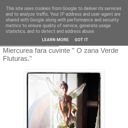
This site uses cookies from Google to deliver its services
Copilarim
and to analyze traffic. Your IP address and user-agent are
shared with Google along with performance and security
metrics to ensure quality of service, generate usage
statistics, and to detect and address abuse.
▼
LEARN MORE
GOT IT
miercuri, 26 iunie 2019
Miercurea fara cuvinte " O zana Verde
Fluturas."