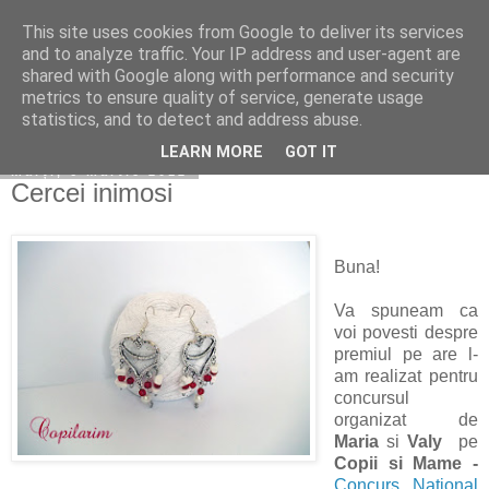
This site uses cookies from Google to deliver its services
Copilarim
and to analyze traffic. Your IP address and user-agent are
shared with Google along with performance and security
metrics to ensure quality of service, generate usage
statistics, and to detect and address abuse.
▼
LEARN MORE
GOT IT
marți, 6 martie 2012
Cercei inimosi
Buna!
Va spuneam ca
voi povesti despre
premiul pe are l-
am realizat pentru
concursul
organizat de
Maria
si
Valy
pe
Copii si Mame -
Concurs National