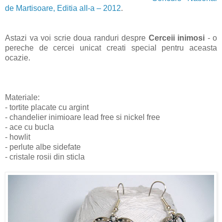
de Martisoare, Editia aII-a – 2012
.
Astazi va voi scrie doua randuri despre
Cerceii inimosi
- o
pereche de cercei unicat creati special pentru aceasta
ocazie.
Materiale:
- tortite placate cu argint
- chandelier inimioare lead free si nickel free
- ace cu bucla
- howlit
- perlute albe sidefate
- cristale rosii din sticla