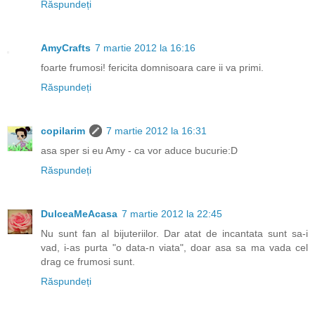
Răspundeți
AmyCrafts
7 martie 2012 la 16:16
foarte frumosi! fericita domnisoara care ii va primi.
Răspundeți
copilarim
7 martie 2012 la 16:31
asa sper si eu Amy - ca vor aduce bucurie:D
Răspundeți
DulceaMeAcasa
7 martie 2012 la 22:45
Nu sunt fan al bijuteriilor. Dar atat de incantata sunt sa-i
vad, i-as purta "o data-n viata", doar asa sa ma vada cel
drag ce frumosi sunt.
Răspundeți