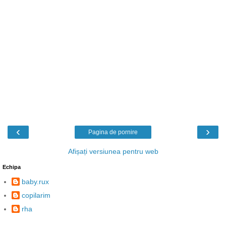
‹
›
Pagina de pornire
Afișați versiunea pentru web
Echipa
baby.rux
copilarim
rha