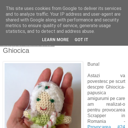
This site uses cookies from Google to deliver its services
Copilarim
and to analyze traffic. Your IP address and user-agent are
shared with Google along with performance and security
metrics to ensure quality of service, generate usage
statistics, and to detect and address abuse.
▼
LEARN MORE
GOT IT
marți, 27 martie 2012
Ghiocica
Buna!
Astazi va
povestesc pe scurt
descpre Ghiocica-
papusica
amigurumi pe care
am realizat-o
pentru provocarea
Scrapper in
Romania -
Provocarea #24