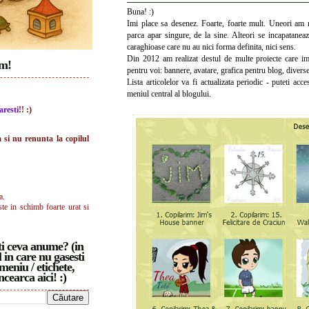
Buna! :)
Imi place sa desenez. Foarte, foarte mult. Uneori am n
parca apar singure, de la sine. Alteori se incapataneaza
caraghioase care nu au nici forma definita, nici sens.
Din 2012 am realizat destul de multe proiecte care imp
im!
pentru voi: bannere, avatare, grafica pentru blog, diverse
Lista articolelor va fi actualizata periodic - puteti acc
meniul central al blogului.
aresti
!! :)
a si nu renunta la copilul
a.
ste in schimb foarte urat si
i ceva anume? (in
 in care nu gasesti
meniu / etichete,
ncearca aici! :)