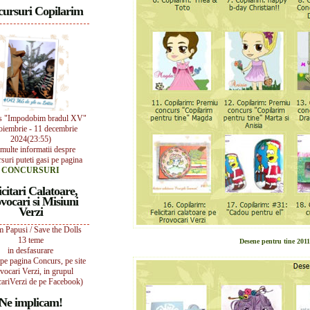
ursuri Copilarim
s "Impodobim bradul XV"
oiembrie - 11 decembrie
2024(23:55)
multe informatii despre
suri puteti gasi pe pagina
CONCURSURI
icitari Calatoare,
vocari si Misiuni
Verzi
 Papusi / Save the Dolls
13 teme
Desene pentru tine 201
in desfasurare
i pe pagina Concurs, pe site
vocari Verzi, in grupul
ariVerzi de pe Facebook)
Ne implicam!