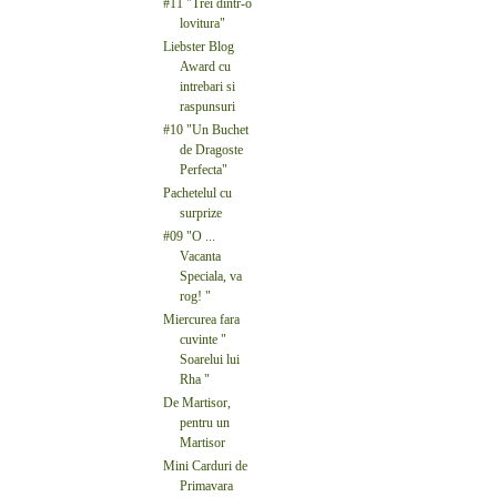
#11 "Trei dintr-o
lovitura"
Liebster Blog
Award cu
intrebari si
raspunsuri
#10 "Un Buchet
de Dragoste
Perfecta"
Pachetelul cu
surprize
#09 "O ...
Vacanta
Speciala, va
rog! "
Miercurea fara
cuvinte "
Soarelui lui
Rha "
De Martisor,
pentru un
Martisor
Mini Carduri de
Primavara