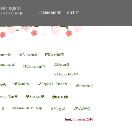
 user-agent
nerate usage
LEARN MORE
GOT IT
uterii💎
🍏Bunatati🍏
💌Caritabil💌
munitati💺
🎨Desen🎨
⛩Concursuri⛩
💡Despre blog💡
💖Kouki🐾
💕Pagina lui Dodo🐾
nte📥
🌈Pravalie⛱
entru Tine💗
💖Speciale💖
📷MDC📷
r 📓
📖 Jurnal de MCS 📖
📱Vlog 💻
📋WWW📋
luni, 7 martie 2016