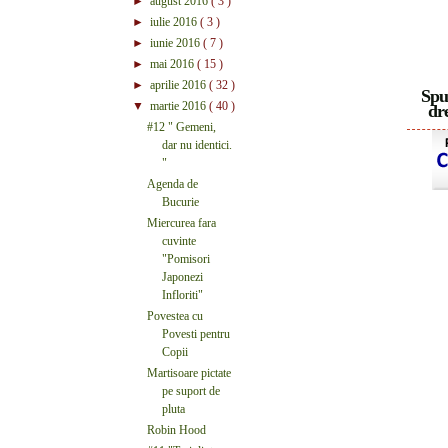
►
august 2016
( 3 )
►
iulie 2016
( 3 )
►
iunie 2016
( 7 )
►
mai 2016
( 15 )
►
aprilie 2016
( 32 )
Spu
▼
martie 2016
( 40 )
dre
#12 " Gemeni,
dar nu identici.
"
Agenda de
Bucurie
Miercurea fara
cuvinte
"Pomisori
Japonezi
Infloriti"
Povestea cu
Povesti pentru
Copii
Martisoare pictate
pe suport de
pluta
Robin Hood