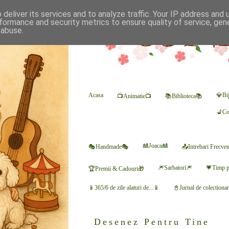
deliver its services and to analyze traffic. Your IP address and
formance and security metrics to ensure quality of service, ge
 abuse.
Acasa
💎Bij
📺Animatie📺
📚Biblioteca📚
💺Co
🎎Joaca🎎
🎭Handmade🎭
📤Intrebari Frecve
🎆Sarbatori🎆
💗Timp p
🏆Premii & Cadouri🎁
📱365/6 de zile alaturi de...📱
📓Jurnal de colectiona
Desenez Pentru Tine