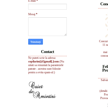
E-mail
*
Conc
Mesaj
*
Concur
11 n
Contact
mai 
concur
Ne puteti scrie la adresa:
copilarim[@]gmail[.]com
(Nu
uitati sa renuntati la parantezele
Fel
patrate - acestea sunt folosite
Pro
pentru a evita spam-ul.)
Salvam
(detali
Pro
Provoc