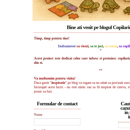
Bine ati venit pe blogul Copilar
Timp, timp pentru tine!
Indrazneste
sa visezi
,
sa te joci
,
sa creezi
,
sa copil
*
Acest proiect este dedicat celor care iubesc si pretuiesc copilari
din ei.
**
Va multumim pentru vizita!
Daca gasiti "
inspiratie
" pe blog va rugam sa nu uitati sa precizati surs
Incurajati acest lucru - nu este nimic rau sa fii inspirat de cineva, e
josnic sa furi.
Formular de contact
Caut
cazul
in 
Nume
i