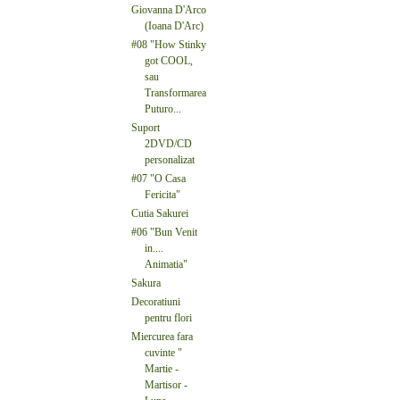
Giovanna D'Arco
(Ioana D'Arc)
#08 "How Stinky
got COOL,
sau
Transformarea
Puturo...
Suport
2DVD/CD
personalizat
#07 "O Casa
Fericita"
Cutia Sakurei
#06 "Bun Venit
in....
Animatia"
Sakura
Decoratiuni
pentru flori
Miercurea fara
cuvinte "
Martie -
Martisor -