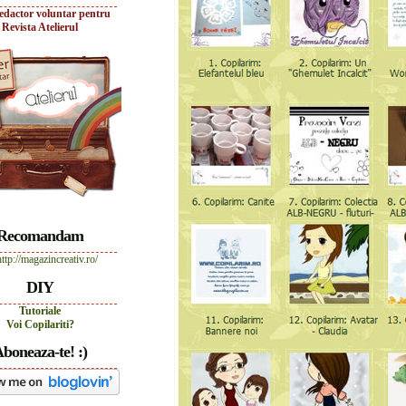
edactor voluntar pentru
Revista Atelierul
Recomandam
DIY
Tutoriale
Voi Copilariti?
boneaza-te! :)