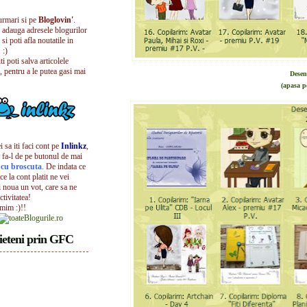
urmari si pe
Bloglovin'
.
i adauga adresele blogurilor
 si poti afla noutatile in
 :)
iti poti salva articolele
, pentru a le putea gasi mai
Desen
(apasa p
 sa iti faci cont pe
Inlinkz
,
 fa-l de pe butonul de mai
l cu broscuta
. De indata ce
ece la cont platit ne vei
i noua un vot, care sa ne
ctivitatea!
umim :)!!
ieteni prin GFC