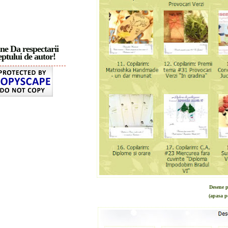
ne Da respectarii
ptului de autor!
Desene p
(apasa p