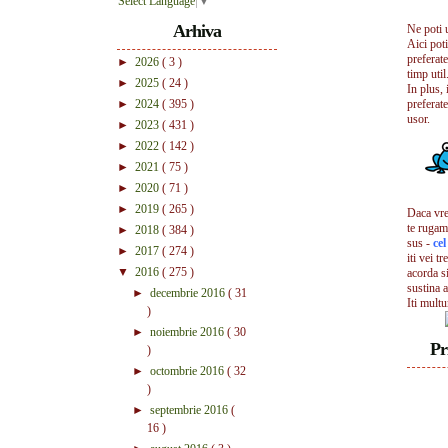
Select Language
▼
Arhiva
Ne poti 
Aici pot
preferate
►
2026
( 3 )
timp util.
►
2025
( 24 )
In plus, 
►
2024
( 395 )
preferate
usor.
►
2023
( 431 )
►
2022
( 142 )
►
2021
( 75 )
►
2020
( 71 )
►
2019
( 265 )
Daca vrei
te rugam
►
2018
( 384 )
sus -
ce
►
2017
( 274 )
iti vei tr
▼
2016
( 275 )
acorda s
sustina a
►
decembrie 2016
( 31
Iti mult
)
►
noiembrie 2016
( 30
Pr
)
►
octombrie 2016
( 32
)
►
septembrie 2016
(
16 )