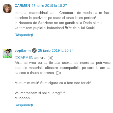
CARMEN
25 iunie 2019 la 18:27
minunat manechinul tau... Creatoare de moda sa te faci!
excelent le potrivesti pe toate si toate iti ies perfect!
in Noaotea de Sanziene ne am gandit si la Dodo al tau.
va trimitem pupici si imbratisari 🐕🐾 tie si lui Kouki
Răspundeți
copilarim
25 iunie 2019 la 20:34
@
CARMEN
am vrut :)))).
Ah... as vrea eu sa fie asa usor... tot incerc sa potrivesc
putinele materiale albastre incompatibile pe care le am ca
sa scot o tinuta coerenta :)))).
Multumim mult! Sunt sigura ca a fost tare fericit!
Va imbratisam si noi cu drag!! :*
Muaaaah
Răspundeți