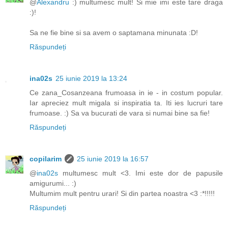
@
Alexandru
:) multumesc mult! Si mie imi este tare draga
:)!
Sa ne fie bine si sa avem o saptamana minunata :D!
Răspundeți
ina02s
25 iunie 2019 la 13:24
Ce zana_Cosanzeana frumoasa in ie - in costum popular.
Iar apreciez mult migala si inspiratia ta. Iti ies lucruri tare
frumoase. :) Sa va bucurati de vara si numai bine sa fie!
Răspundeți
copilarim
25 iunie 2019 la 16:57
@
ina02s
multumesc mult <3. Imi este dor de papusile
amigurumi... :)
Multumim mult pentru urari! Si din partea noastra <3 :*!!!!!
Răspundeți