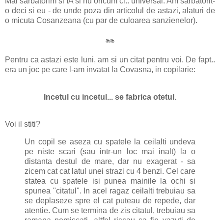
Mai sarbatorim si IA si nu oricum ci.. universal. Am sarbatorit-
o deci si eu - de unde poza din articolul de astazi, alaturi de
o micuta Cosanzeana (cu par de culoarea sanzienelor).
📚
📚
Pentru ca astazi este luni, am si un citat pentru voi. De fapt..
era un joc pe care l-am invatat la Covasna, in copilarie:
Incetul cu incetul... se fabrica otetul.
Voi il stiti?
Un copil se aseza cu spatele la ceilalti undeva
pe niste scari (sau intr-un loc mai inalt) la o
distanta destul de mare, dar nu exagerat - sa
zicem cat cat latul unei strazi cu 4 benzi. Cel care
statea cu spatele isi punea mainile la ochi si
spunea "citatul". In acel ragaz ceilalti trebuiau sa
se deplaseze spre el cat puteau de repede, dar
atentie. Cum se termina de zis citatul, trebuiau sa