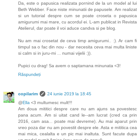
Da, este o papusica realizata pornind de la un model al lui
Beth Webber. Face niste minunatii de papusele. Am realizat
si un tutorial despre cum se poate croseta o papusica
amigurumi mai mare, cu acordul ei. L-am publicat in Revista
Atelierul, dar poate il voi aduce candva si pe blog.
Nu am mai crosetat de ceva timp amigurumi.. :). Ar cam fi
timpul sa o fac din nou - dar necesita ceva mai multa liniste
si calm si in juru-mi ... numai vijelii :)).
Pupici cu drag! Sa avem o saptamana minunata <3!
Răspundeți
copilarim
24 iunie 2019 la 18:45
@
Ella
<3 multumesc mult!!!
Am doua mititici despre care nu am ajuns sa povestesc
pana acum. Am si uitat cand le--am lucrat (cred ca prin
2016, cam asa... poate mai devreme). Au mai aparut prin
vreo poza dar nu am povestit despre ele. Asta e mititica cea
mai mica, cealalta e un pic mai inaltuta. Sunt facute dupa