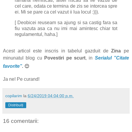
ramana nemiscati, altfel riscau sa fie vazuti de
cel care, odata ce termina de zis se intorcea spre
ei. Mi se pare ca cel vazut ii lua locul :))).
[ Deobicei reuseam sa ajung si sa castig fara sa
fiu vazuta asa ca nu imi mai amintesc chiar tot
regulamentul, haha.]
Acest articol este inscris in tabelul gazduit de
Zina
pe
minunatul blog cu
Povestiri pe scurt
, in
Serialul ”Citate
favorite”
.
😊
Ja ne! Pe curand!
copilarim
la
6/24/2019 04:04:00 p.m.
Distribuiți
16 comentarii: