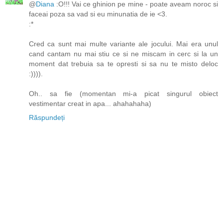
@
Diana
:O!!! Vai ce ghinion pe mine - poate aveam noroc si
faceai poza sa vad si eu minunatia de ie <3.
:*
Cred ca sunt mai multe variante ale jocului. Mai era unul
cand cantam nu mai stiu ce si ne miscam in cerc si la un
moment dat trebuia sa te opresti si sa nu te misto deloc
:)))).
Oh.. sa fie (momentan mi-a picat singurul obiect
vestimentar creat in apa... ahahahaha)
Răspundeți