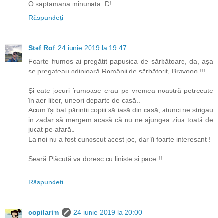
O saptamana minunata :D!
Răspundeți
Stef Rof
24 iunie 2019 la 19:47
Foarte frumos ai pregătit papusica de sărbătoare, da, așa
se pregateau odinioară Românii de sărbătorit, Bravooo !!!
Și cate jocuri frumoase erau pe vremea noastră petrecute
în aer liber, uneori departe de casă..
Acum își bat părinții copiii să iasă din casă, atunci ne strigau
in zadar să mergem acasă că nu ne ajungea ziua toată de
jucat pe-afară..
La noi nu a fost cunoscut acest joc, dar îi foarte interesant !
Seară Plăcută va doresc cu liniște și pace !!!
Răspundeți
copilarim
24 iunie 2019 la 20:00