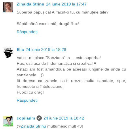
Zinaida Strinu
24 iunie 2019 la 17:47
Superbă păpușică! Ai făcut-o tu, cu mânuțele tale?
Săptămână excelentă, dragă Rux!
Răspundeți
Ella
24 iunie 2019 la 18:28
Vai ce-mi place "Sanziana" ta ... este superba!
Rux, esti asa de îndemanatica si creativa! ♥
Astazi am fost amandoua pe aceeasi lungime de unda cu
sanzienele .. ))
Iti doresc ca zanele sa-ti ureze multa sanatate, spor,
frumusete si întelepciune!
Pupici cu drag!
Răspundeți
copilarim
24 iunie 2019 la 18:42
@
Zinaida Strinu
multumesc mult <3!