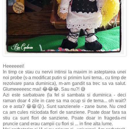
Heeeeeei!
In timp ce stau cu nervii intinsi la maxim in asteptarea unei
noi probe (s-a modificat putin si primim luni tema.. cu timp de
rezolvare pana duminica), m-am gandit sa trec sa va salut.
Glumeeeeesc mai! 😂😂😂. Sau nu?! 😅
Azi este sarbatoare (la fel si sambata si duminica - deci
raman doar 4 zile in care sa ma ocup si de tema... oh wait?
ce e asta? 😁😁😜). Sunt sanzienele - zane bune. Nu cred
ca am cules niciodata flori de sanziene. Poate doar fara sa
stiu ca sunt flori de sanziene. Poate doar in frageda-mi
pruncie cand erau campii cu flori si ... in fine alta lume.