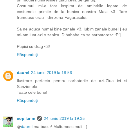
un model numit Amies (sau ceva de genul).
Costumul mi-a fost inspirat de amintirile legate de
costumele primite de la bunica noastra Maia <3. Tare
frumoase erau - din zona Fagarasului.
Sa ne aduca numai bine zanale <3. Iubim zanale bune! [ eu
mi-am luat azi o zanica :D hahaha ca sa sarbatoresc :P ]
Pupici cu drag <3!
Răspundeți
daurel
24 iunie 2019 la 18:56
Ilustrare perfecta pentru sarbatorile de azi-Ziua iei si
Sanzienele.
Toate cele bune!
Răspundeți
copilarim
24 iunie 2019 la 19:35
@
daurel
ma bucur! Multumesc mult! :)