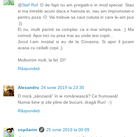
@
Stef Rof
:D de fapt nu am pregatit-o in mod special. Stau
si ma intrebb acum daca e hainuta ei, sau am imprumutat-o
pentru poza :O. Vai trebuie sa caut cutiuta in care le-am pus
:)).
Ei nu, multi parinti se complac ca e mai simplu asa. ;) Ma
comod. Apoi nici nu prea mai au unde iesi copiii...
Jocul l-am invatat si eu de la Covasna. Si apoi il jucam
acasa cu ceilalti copii ;).
Multumim mult, la fel :D!!
Răspundeți
Alexandru
24 iunie 2019 la 23:30
O mică „sânziană” în ie românească? Ce frumoasă!
Numai bine și zile pline de bucurii, dragă Rux! :-)
Răspundeți
copilarim
25 iunie 2019 la 00:09