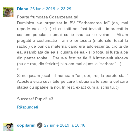
Diana
26 iunie 2019 la 23:29
Foarte frumoasa Cosanzeana ta!
Duminica s-a organizat in BV "Sarbatoarea iei" (da, mai
repede cu o zi) :) si cu totii am fost invitati - imbracati in
costum popular, numai cu ie sau cu ce voiam... Mi-am
pregatit o costumatie - am o iei tesuta (materialul tesut la
razboi) de bunica materna cand era adolescenta, croita de
ea, asamblata de ea si cusuta de ea - si o fota, si fusta alba
din panza topita... Dar n-a fost sa fie!!! A intervenit altceva
(nu de rau, din fericire) si n-am mai ajuns la "serbare". :(
*
Si noi jucam jocul - il numeam "un, doi, trei, la perete stai!"
Acestea erau cuvintele pe care trebuia sa le spuna cel care
statea cu spatele la noi. In rest, exact cum ai scris tu. :)
Succese! Pupici! <3
Răspundeți
copilarim
27 iunie 2019 la 16:46