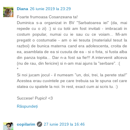
Diana
26 iunie 2019 la 23:29
Foarte frumoasa Cosanzeana ta!
Duminica s-a organizat in BV "Sarbatoarea iei" (da, mai
repede cu o zi) :) si cu totii am fost invitati - imbracati in
costum popular, numai cu ie sau cu ce voiam... Mi-am
pregatit o costumatie - am o iei tesuta (materialul tesut la
razboi) de bunica materna cand era adolescenta, croita de
ea, asamblata de ea si cusuta de ea - si o fota, si fusta alba
din panza topita... Dar n-a fost sa fie!!! A intervenit altceva
(nu de rau, din fericire) si n-am mai ajuns la "serbare". :(
*
Si noi jucam jocul - il numeam "un, doi, trei, la perete stai!"
Acestea erau cuvintele pe care trebuia sa le spuna cel care
statea cu spatele la noi. In rest, exact cum ai scris tu. :)
Succese! Pupici! <3
Răspundeți
copilarim
27 iunie 2019 la 16:46