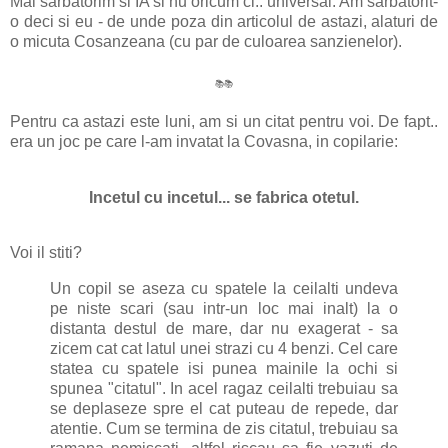
Mai sarbatorim si IA si nu oricum ci.. universal. Am sarbatorit-
o deci si eu - de unde poza din articolul de astazi, alaturi de
o micuta Cosanzeana (cu par de culoarea sanzienelor).
📚
📚
Pentru ca astazi este luni, am si un citat pentru voi. De fapt..
era un joc pe care l-am invatat la Covasna, in copilarie:
Incetul cu incetul... se fabrica otetul.
Voi il stiti?
Un copil se aseza cu spatele la ceilalti undeva
pe niste scari (sau intr-un loc mai inalt) la o
distanta destul de mare, dar nu exagerat - sa
zicem cat cat latul unei strazi cu 4 benzi. Cel care
statea cu spatele isi punea mainile la ochi si
spunea "citatul". In acel ragaz ceilalti trebuiau sa
se deplaseze spre el cat puteau de repede, dar
atentie. Cum se termina de zis citatul, trebuiau sa