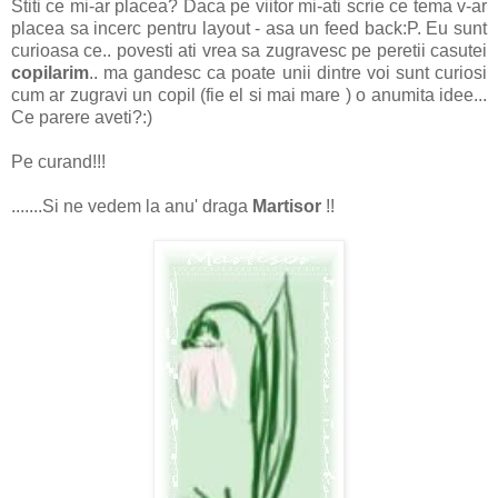
Stiti ce mi-ar placea? Daca pe viitor mi-ati scrie ce tema v-ar
placea sa incerc pentru layout - asa un feed back:P. Eu sunt
curioasa ce.. povesti ati vrea sa zugravesc pe peretii casutei
copilarim
.. ma gandesc ca poate unii dintre voi sunt curiosi
cum ar zugravi un copil (fie el si mai mare ) o anumita idee...
Ce parere aveti?:)
Pe curand!!!
.......Si ne vedem la anu' draga
Martisor
!!