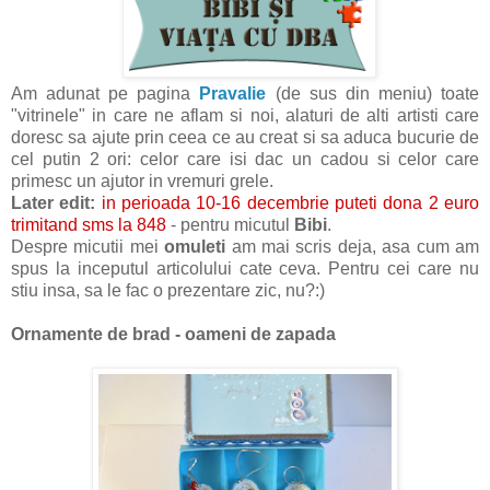
Am adunat pe pagina
Pravalie
(de sus din meniu) toate
"vitrinele" in care ne aflam si noi, alaturi de alti artisti care
doresc sa ajute prin ceea ce au creat si sa aduca bucurie de
cel putin 2 ori: celor care isi dac un cadou si celor care
primesc un ajutor in vremuri grele.
Later edit:
in perioada 10-16 decembrie puteti dona 2 euro
trimitand sms la 848
- pentru micutul
Bibi
.
Despre micutii mei
omuleti
am mai scris deja, asa cum am
spus la inceputul articolului cate ceva. Pentru cei care nu
stiu insa, sa le fac o prezentare zic, nu?:)
Ornamente de brad - oameni de zapada