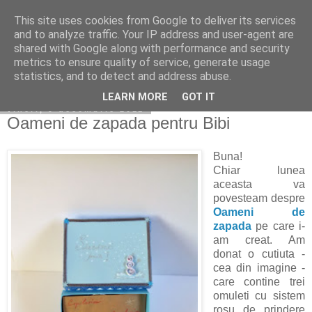
This site uses cookies from Google to deliver its services
Copilarim
and to analyze traffic. Your IP address and user-agent are
shared with Google along with performance and security
metrics to ensure quality of service, generate usage
statistics, and to detect and address abuse.
▼
LEARN MORE
GOT IT
vineri, 9 decembrie 2011
Oameni de zapada pentru Bibi
Buna!
Chiar lunea
aceasta va
povesteam despre
Oameni de
zapada
pe care i-
am creat. Am
donat o cutiuta -
cea din imagine -
care contine trei
omuleti cu sistem
rosu de prindere