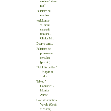
cuvinte "Veve
mic"
Felicitare cu
martisor
vALLuntar -
"Ghidul
sanatatii
familiei -
Clinica M...
Despre carti...
Felicitare de
primavara cu
cerculete
(premiu)
"Albinita cu flori"
- Magda si
Tudor
Tablou "
Copilarie" -
Monica
Andrei
Caiet de amintiri -
Vavaly (Copii
si Mame)