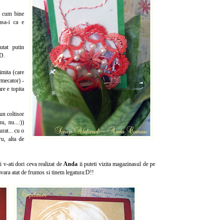
si cum bine
asa-i ca e
tat putin
:D.
imita (care
rmecator) -
re e topita
un coltisor
u, nu...:))
rat... cu o
u, alta de
si v-ati dori ceva realizat de
Anda
ii puteti vizita magazinasul de pe
vara atat de frumos si tinem legatura:D!!