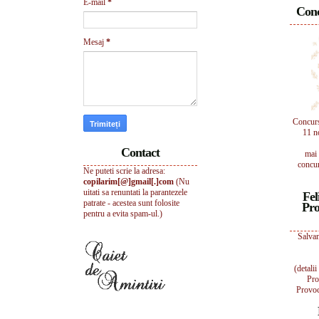
E-mail
*
Conc
Mesaj
*
Concur
11 n
Contact
mai 
concur
Ne puteti scrie la adresa:
copilarim[@]gmail[.]com
(Nu
uitati sa renuntati la parantezele
Fel
patrate - acestea sunt folosite
Pro
pentru a evita spam-ul.)
Salvam
(detali
Pro
Provoc