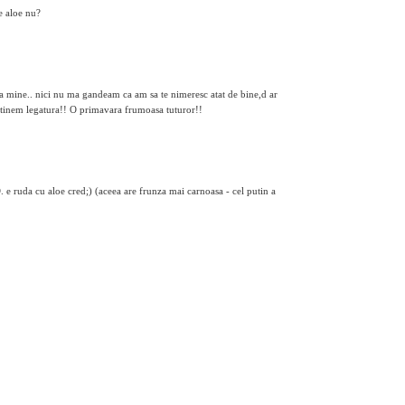
 e aloe nu?
 la mine.. nici nu ma gandeam ca am sa te nimeresc atat de bine,d ar
a tinem legatura!! O primavara frumoasa tuturor!!
. e ruda cu aloe cred;) (aceea are frunza mai carnoasa - cel putin a