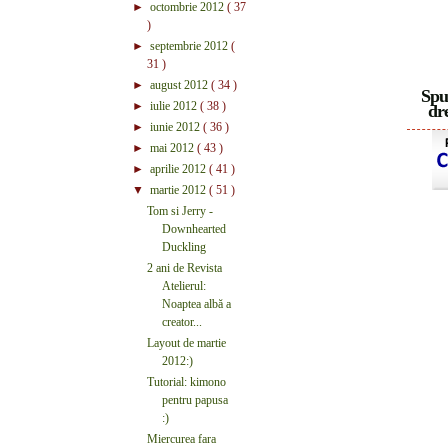
►
octombrie 2012
( 37
)
►
septembrie 2012
(
31 )
►
august 2012
( 34 )
Spu
►
iulie 2012
( 38 )
dre
►
iunie 2012
( 36 )
►
mai 2012
( 43 )
►
aprilie 2012
( 41 )
▼
martie 2012
( 51 )
Tom si Jerry -
Downhearted
Duckling
2 ani de Revista
Atelierul:
Noaptea albă a
creator...
Layout de martie
2012:)
Tutorial: kimono
pentru papusa
:)
Miercurea fara