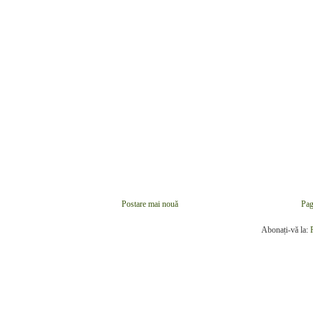
Postare mai nouă
Pag
Abonați-vă la: