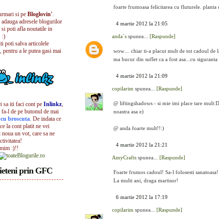
foarte frumoasa felicitarea cu fluturele. planta
urmari si pe
Bloglovin'
.
i adauga adresele blogurilor
4 martie 2012 la 21:05
 si poti afla noutatile in
 :)
anda`s
spunea...
[Raspunde]
iti poti salva articolele
, pentru a le putea gasi mai
wow.... chiar ti-a placut mult de tot cadoul de
ma bucur din suflet ca a fost asa...cu sigurant
4 martie 2012 la 21:09
copilarim
spunea...
[Raspunde]
@ liftingshadows - si mie imi place tare mult:D
 sa iti faci cont pe
Inlinkz
,
 fa-l de pe butonul de mai
noastra asa e)
l cu broscuta
. De indata ce
ece la cont platit ne vei
@ anda foarte mult!!:)
i noua un vot, care sa ne
ctivitatea!
4 martie 2012 la 21:21
umim :)!!
AmyCrafts
spunea...
[Raspunde]
ieteni prin GFC
Foarte frumos cadoul! Sa-l folosesti sanatoasa!
La multi ani, draga martisor!
6 martie 2012 la 17:19
copilarim
spunea...
[Raspunde]