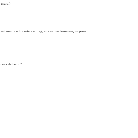
 urare:)
imesti unul: cu bucurie, cu drag, cu cuvinte frumoase, cu poze
 ceva de facut:*