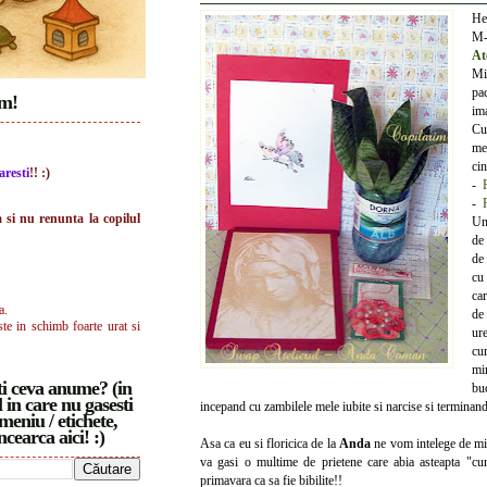
He
M-
At
Mi
pa
im!
ima
Cu
me
cin
aresti
!! :)
-
-
a si nu renunta la copilul
Un
de 
de
cu
car
a.
de
ste in schimb foarte urat si
ur
cu
mi
i ceva anume? (in
bu
 in care nu gasesti
incepand cu zambilele mele iubite si narcise si terminand c
meniu / etichete,
ncearca aici! :)
Asa ca eu si floricica de la
Anda
ne vom intelege de mi
va gasi o multime de prietene care abia asteapta "cur
primavara ca sa fie bibilite!!