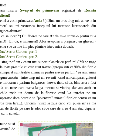
llo!!
am inscris
Swap-ul de primavara
organizat de
Revista
elierul
!
e mi-a vestit primavara
Anda
!:) Dintr-un oras drag mie au venit in
chetel sa imi vesteasca inceputul lui martisor lucrusoarele din
ginea alaturata!
 ce sa incep?:) Cu floarea pe care
Anda
mi-a trimis-o pentru ziua
a:D!! Oh da, e minunata!! Abia astept sa ii pregatesc un ghiveci -
e nu stie ca mie imi plac plantele iata o mica dovada:
Rux' Secret Garden -part 1-
Rux' Secret Garden -part 2-
 singur of am - ca nu mai suport plantele cu parfum!:( Mi se trage
la toate prostiile cu care sunt tratate (apropo stiti ca 90% din florile
 cumparat sunt tratate chimic si pentru a avea parfum? eu am ramas
 gura cascata - intre timp mi-am revenit- cand am cumparat ghiocei
e miroseau a parfum bulgaresc.. how's that.. si da, bine asta a fost
 la un nene care statea langa metrou si vindea, dar am auzit cu
echile mele un domn de la florarie cand l-a intrebat pe un
mparator daca doreste sa "potenteze" mirosul florilor pentru ca nu
ros prea tare...). Oricum visez la ziua cand voi putea iar sa ma
cur de florile pe care le ador si de care de vreo 4 ani stau departe
u ... cu teiul!..
nune si isi
atenia" de