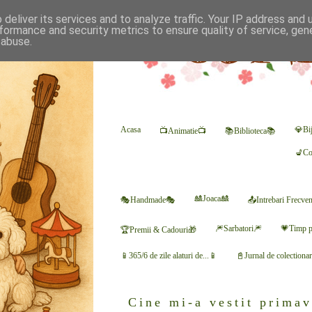
deliver its services and to analyze traffic. Your IP address and
formance and security metrics to ensure quality of service, ge
 abuse.
Acasa
💎Bij
📺Animatie📺
📚Biblioteca📚
💺Co
🎎Joaca🎎
🎭Handmade🎭
📤Intrebari Frecve
🎆Sarbatori🎆
💗Timp p
🏆Premii & Cadouri🎁
📱365/6 de zile alaturi de...📱
📓Jurnal de colectiona
Cine mi-a vestit primav