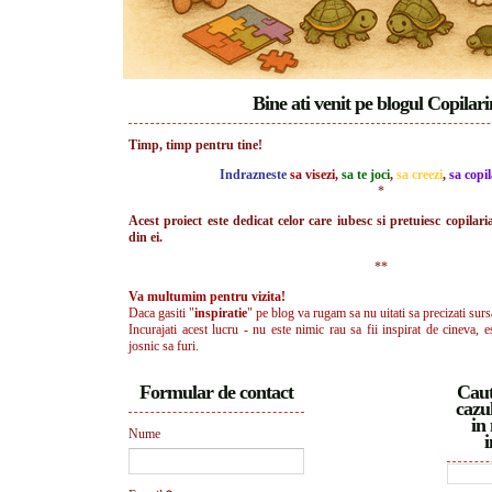
Bine ati venit pe blogul Copilar
Timp, timp pentru tine!
Indrazneste
sa visezi
,
sa te joci
,
sa creezi
,
sa copil
*
Acest proiect este dedicat celor care iubesc si pretuiesc copilari
din ei.
**
Va multumim pentru vizita!
Daca gasiti "
inspiratie
" pe blog va rugam sa nu uitati sa precizati surs
Incurajati acest lucru - nu este nimic rau sa fii inspirat de cineva, e
josnic sa furi.
Formular de contact
Caut
cazul
in 
Nume
i