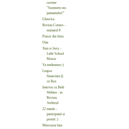
cuvinte
"Sustinem ora
pamantului!"
Ghiocica
Revista Comics -
numarul 8
Puisor din fetru
Oita
Tom si Jerry -
Little School
Mouse
Va multumesc:)
Leapsa
financiara:))
cu Rux
Interviu cu Beth
Webber - in
Revista
Atelierul
22 martie -
participanti si
premii :)
Miercurea fara