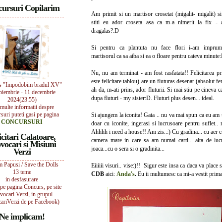
ursuri Copilarim
Am primit si un martisor crosetat (migalit- migalit) 
stiti eu ador croseta asa ca m-a nimerit la fix - 
dragalas?:D
Si pentru ca plantuta nu face flori i-am imprumu
martisorul ca sa aiba si ea o floare pentru cateva minute
Nu, nu am terminat - am fost rasfatata!! Felicitarea pr
este felicitare tablou) are un fluturas desenat (absolut fe
s "Impodobim bradul XV"
ah da, m-ati prins, ador fluturii. Si mai stiu pe cineva ca
oiembrie - 11 decembrie
dupa fluturi - my sister:D. Fluturi plus desen... ideal.
2024(23:55)
multe informatii despre
suri puteti gasi pe pagina
Si ajungem la iconita! Gata .. nu va mai spun ca eu am 
CONCURSURI
doar cu iconite, ingerasi si lucrusoare pentru suflet.. n
Ahhhh i need a house!! Am zis..:) Cu gradina... cu aer cu
icitari Calatoare,
camera mare in care sa am numai carti... alta de lucr
vocari si Misiuni
joaca...cu o sera si o gradinita...
Verzi
 Papusi / Save the Dolls
Eiiiiii visuri.. vise:)!! Sigur este insa ca daca va place 
13 teme
CDB
aici:
Anda's
.
Eu ii multumesc ca mi-a vestit prima
in desfasurare
i pe pagina Concurs, pe site
vocari Verzi, in grupul
ariVerzi de pe Facebook)
Ne implicam!