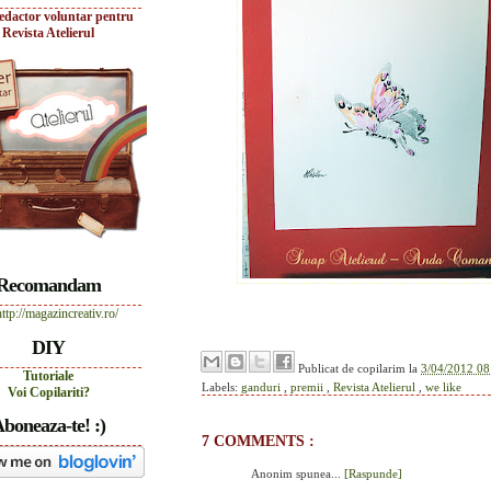
edactor voluntar pentru
Revista Atelierul
Recomandam
DIY
Publicat de
copilarim
la
3/04/2012 08
Tutoriale
Labels:
ganduri
,
premii
,
Revista Atelierul
,
we like
Voi Copilariti?
boneaza-te! :)
7 COMMENTS :
Anonim spunea...
[Raspunde]