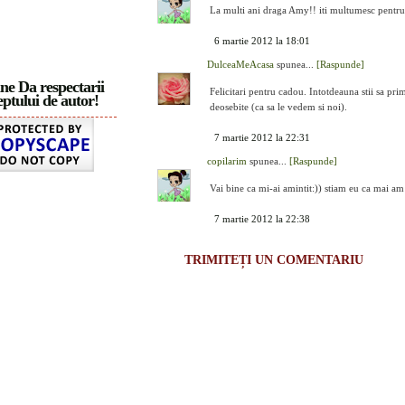
La multi ani draga Amy!! iti multumesc pentru
6 martie 2012 la 18:01
DulceaMeAcasa
spunea...
[Raspunde]
ne Da respectarii
Felicitari pentru cadou. Intotdeauna stii sa pr
ptului de autor!
deosebite (ca sa le vedem si noi).
7 martie 2012 la 22:31
copilarim
spunea...
[Raspunde]
Vai bine ca mi-ai amintit:)) stiam eu ca mai am
7 martie 2012 la 22:38
TRIMITEȚI UN COMENTARIU