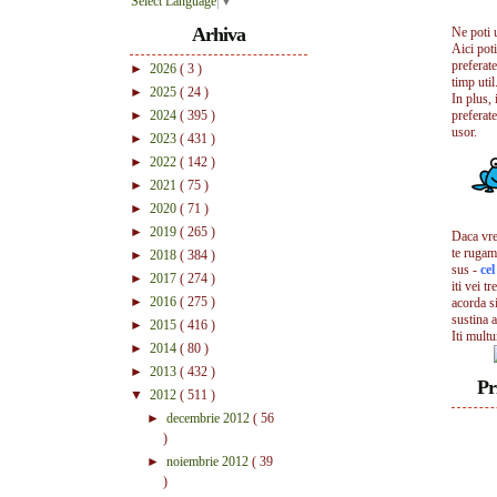
Select Language
▼
Arhiva
Ne poti 
Aici pot
preferate
►
2026
( 3 )
timp util.
►
2025
( 24 )
In plus, 
►
2024
( 395 )
preferate
usor.
►
2023
( 431 )
►
2022
( 142 )
►
2021
( 75 )
►
2020
( 71 )
►
2019
( 265 )
Daca vrei
te rugam
►
2018
( 384 )
sus -
ce
►
2017
( 274 )
iti vei tr
►
2016
( 275 )
acorda s
sustina a
►
2015
( 416 )
Iti mult
►
2014
( 80 )
►
2013
( 432 )
Pr
▼
2012
( 511 )
►
decembrie 2012
( 56
)
►
noiembrie 2012
( 39
)