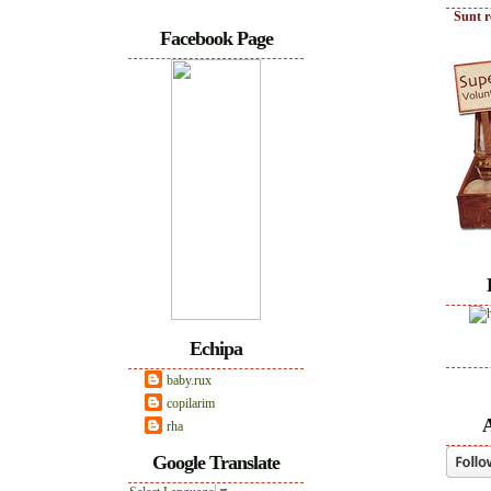
Sunt r
Facebook Page
Echipa
baby.rux
copilarim
A
rha
Google Translate