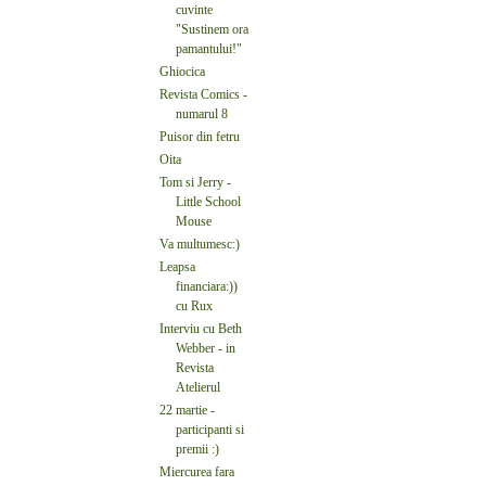
cuvinte
"Sustinem ora
pamantului!"
Ghiocica
Revista Comics -
numarul 8
Puisor din fetru
Oita
Tom si Jerry -
Little School
Mouse
Va multumesc:)
Leapsa
financiara:))
cu Rux
Interviu cu Beth
Webber - in
Revista
Atelierul
22 martie -
participanti si
premii :)
Miercurea fara