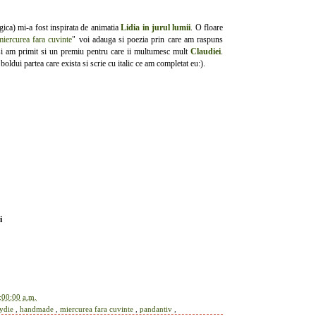
ica) mi-a fost inspirata de animatia
Lidia in jurul lumii
. O floare
miercurea fara cuvinte
" voi adauga si poezia prin care am raspuns
i am primit si un premiu pentru care ii multumesc mult
Claudiei
.
boldui partea care exista si scrie cu italic ce am completat eu:).
i
:00:00 a.m.
Lydie
,
handmade
,
miercurea fara cuvinte
,
pandantiv
,