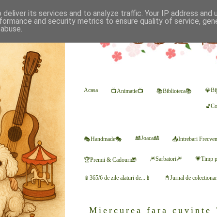
deliver its services and to analyze traffic. Your IP address and
formance and security metrics to ensure quality of service, ge
 abuse.
Acasa
💎Bij
📺Animatie📺
📚Biblioteca📚
💺Co
🎎Joaca🎎
🎭Handmade🎭
📤Intrebari Frecve
🎆Sarbatori🎆
💗Timp p
🏆Premii & Cadouri🎁
📱365/6 de zile alaturi de...📱
📓Jurnal de colectiona
Miercurea fara cuvinte