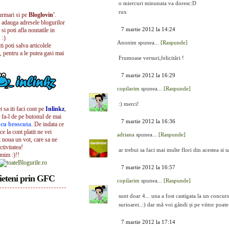
o miercuri minunata va doresc:D
rux
urmari si pe
Bloglovin'
.
i adauga adresele blogurilor
7 martie 2012 la 14:24
 si poti afla noutatile in
 :)
Anonim spunea...
[Raspunde]
iti poti salva articolele
, pentru a le putea gasi mai
Frumoase versuri,felicitări !
7 martie 2012 la 16:29
copilarim
spunea...
[Raspunde]
:) merci!
 sa iti faci cont pe
Inlinkz
,
 fa-l de pe butonul de mai
7 martie 2012 la 16:36
l cu broscuta
. De indata ce
ece la cont platit ne vei
adriana
spunea...
[Raspunde]
i noua un vot, care sa ne
ctivitatea!
ar trebui sa faci mai multe flori din acestea si sa
umim :)!!
7 martie 2012 la 16:57
ieteni prin GFC
copilarim
spunea...
[Raspunde]
sunt doar 4... una a fost castigata la un concur
surioarei..:) dar mă voi gândi și pe viitor poate
7 martie 2012 la 17:14