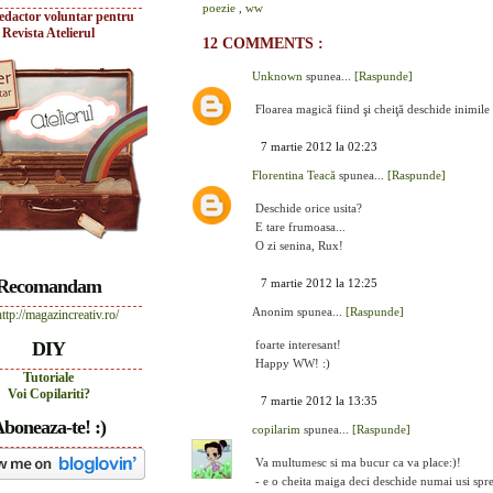
poezie
,
ww
edactor voluntar pentru
Revista Atelierul
12 COMMENTS :
Unknown
spunea...
[Raspunde]
Floarea magică fiind şi cheiţă deschide inimile
7 martie 2012 la 02:23
Florentina Teacă
spunea...
[Raspunde]
Deschide orice usita?
E tare frumoasa...
O zi senina, Rux!
Recomandam
7 martie 2012 la 12:25
Anonim spunea...
[Raspunde]
DIY
foarte interesant!
Happy WW! :)
Tutoriale
Voi Copilariti?
7 martie 2012 la 13:35
boneaza-te! :)
copilarim
spunea...
[Raspunde]
Va multumesc si ma bucur ca va place:)!
- e o cheita maiga deci deschide numai usi spr