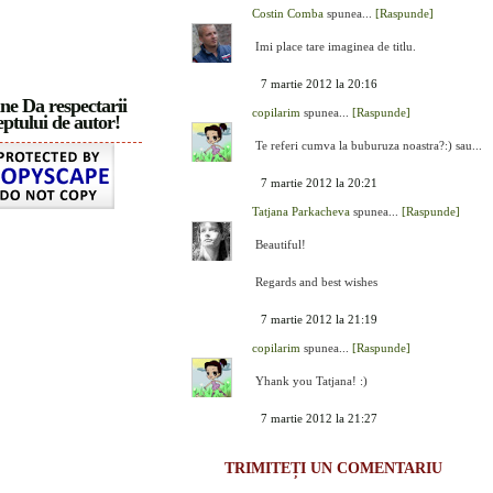
Costin Comba
spunea...
[Raspunde]
Imi place tare imaginea de titlu.
7 martie 2012 la 20:16
ne Da respectarii
copilarim
spunea...
[Raspunde]
ptului de autor!
Te referi cumva la buburuza noastra?:) sau...
7 martie 2012 la 20:21
Tatjana Parkacheva
spunea...
[Raspunde]
Beautiful!
Regards and best wishes
7 martie 2012 la 21:19
copilarim
spunea...
[Raspunde]
Yhank you Tatjana! :)
7 martie 2012 la 21:27
TRIMITEȚI UN COMENTARIU