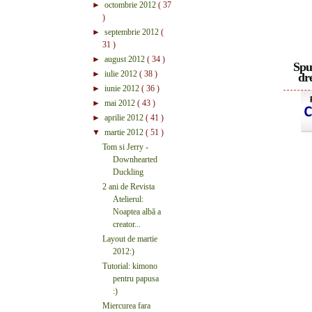
►
octombrie 2012
( 37
)
►
septembrie 2012
(
31 )
►
august 2012
( 34 )
Spu
►
iulie 2012
( 38 )
dre
►
iunie 2012
( 36 )
►
mai 2012
( 43 )
►
aprilie 2012
( 41 )
▼
martie 2012
( 51 )
Tom si Jerry -
Downhearted
Duckling
2 ani de Revista
Atelierul:
Noaptea albă a
creator...
Layout de martie
2012:)
Tutorial: kimono
pentru papusa
:)
Miercurea fara