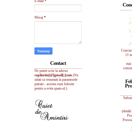
E-mail
*
Conc
Mesaj
*
Concur
11 n
Contact
mai 
concur
Ne puteti scrie la adresa:
copilarim[@]gmail[.]com
(Nu
uitati sa renuntati la parantezele
Fel
patrate - acestea sunt folosite
Pro
pentru a evita spam-ul.)
Salvam
(detali
Pro
Provoc