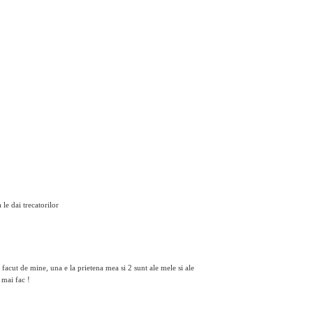
 le dai trecatorilor
s facut de mine, una e la prietena mea si 2 sunt ale mele si ale
 mai fac !