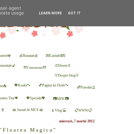
 user-agent
nerate usage
LEARN MORE
GOT IT
uterii💎
🍏Bunatati🍏
💌Caritabil💌
munitati💺
🎨Desen🎨
⛩Concursuri⛩
💡Despre blog💡
💖Kouki🐾
💕Pagina lui Dodo🐾
nte📥
🌈Pravalie⛱
entru Tine💗
💖Speciale💖
📷MDC📷
r 📓
📖 Jurnal de MCS 📖
📱Vlog 💻
📋WWW📋
miercuri, 7 martie 2012
 "Floarea Magica"