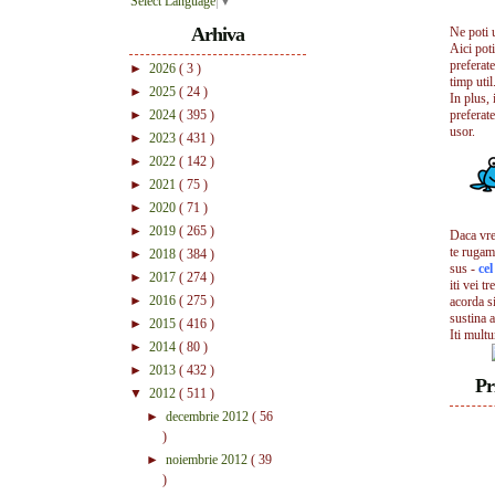
Select Language
▼
Arhiva
Ne poti 
Aici pot
preferate
►
2026
( 3 )
timp util.
►
2025
( 24 )
In plus, 
►
2024
( 395 )
preferate
usor.
►
2023
( 431 )
►
2022
( 142 )
►
2021
( 75 )
►
2020
( 71 )
►
2019
( 265 )
Daca vrei
te rugam
►
2018
( 384 )
sus -
ce
►
2017
( 274 )
iti vei tr
►
2016
( 275 )
acorda s
sustina a
►
2015
( 416 )
Iti mult
►
2014
( 80 )
►
2013
( 432 )
Pr
▼
2012
( 511 )
►
decembrie 2012
( 56
)
►
noiembrie 2012
( 39
)