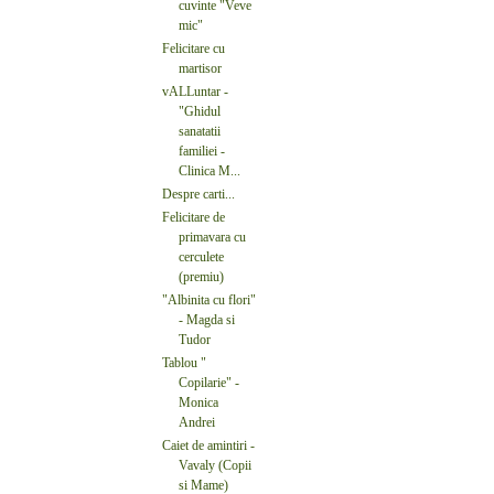
cuvinte "Veve
mic"
Felicitare cu
martisor
vALLuntar -
"Ghidul
sanatatii
familiei -
Clinica M...
Despre carti...
Felicitare de
primavara cu
cerculete
(premiu)
"Albinita cu flori"
- Magda si
Tudor
Tablou "
Copilarie" -
Monica
Andrei
Caiet de amintiri -
Vavaly (Copii
si Mame)