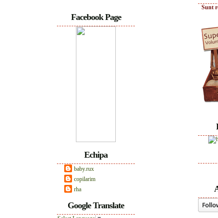
Sunt r
Facebook Page
Echipa
baby.rux
copilarim
A
rha
Google Translate