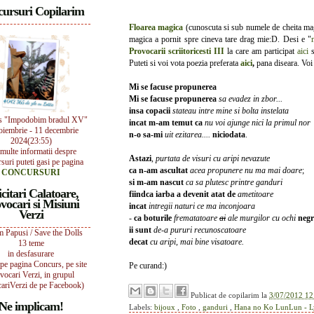
ursuri Copilarim
Floarea magica
(cunoscuta si sub numele de cheita mag
magica a pornit spre cineva tare drag mie:D. Desi e "
Provocarii scriitoricesti III
la care am participat
aici
s
Puteti si voi vota poezia preferata
aici
,
pana diseara. Voi 
Mi se facuse propunerea
Mi se facuse propunerea
sa evadez in zbor...
insa copacii
stateau intre mine si bolta instelata
s "Impodobim bradul XV"
incat m-am temut ca
nu voi ajunge nici la primul nor
oiembrie - 11 decembrie
n-o sa-mi
uit ezitarea....
niciodata
.
2024(23:55)
multe informatii despre
Astazi
,
purtata de visuri cu aripi nevazute
suri puteti gasi pe pagina
ca n-am ascultat
acea propunere nu ma mai doare
;
CONCURSURI
si m-am nascut
ca sa plutesc printre ganduri
icitari Calatoare,
fiindca iarba a devenit atat de
ametitoare
vocari si Misiuni
incat
intregii naturi ce ma inconjoara
Verzi
-
ca boturile
frematatoare
ai
ale murgilor cu ochi
negr
ii sunt
de-a pururi recunoscatoare
 Papusi / Save the Dolls
decat
cu aripi, mai bine visatoare.
13 teme
in desfasurare
i pe pagina Concurs, pe site
Pe curand:)
vocari Verzi, in grupul
ariVerzi de pe Facebook)
Publicat de
copilarim
la
3/07/2012 12
Ne implicam!
Labels:
bijoux
,
Foto
,
ganduri
,
Hana no Ko LunLun - 