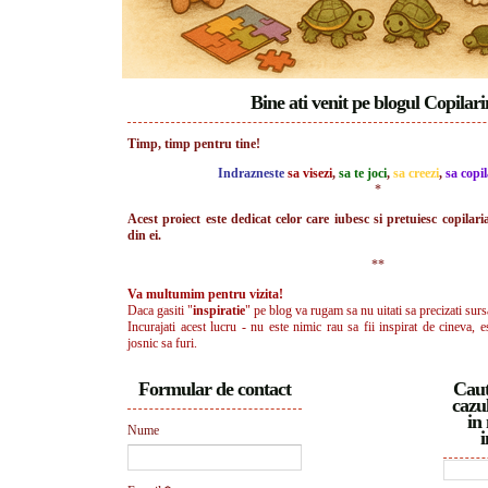
Bine ati venit pe blogul Copilar
Timp, timp pentru tine!
Indrazneste
sa visezi
,
sa te joci
,
sa creezi
,
sa copil
*
Acest proiect este dedicat celor care iubesc si pretuiesc copilari
din ei.
**
Va multumim pentru vizita!
Daca gasiti "
inspiratie
" pe blog va rugam sa nu uitati sa precizati surs
Incurajati acest lucru - nu este nimic rau sa fii inspirat de cineva, e
josnic sa furi.
Formular de contact
Caut
cazul
in 
Nume
i