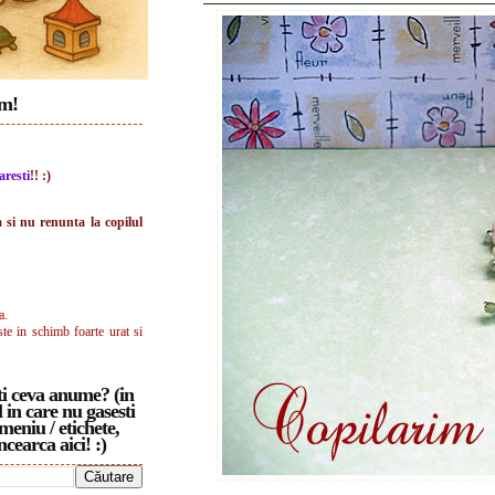
im!
aresti
!! :)
a si nu renunta la copilul
a.
ste in schimb foarte urat si
i ceva anume? (in
 in care nu gasesti
meniu / etichete,
ncearca aici! :)