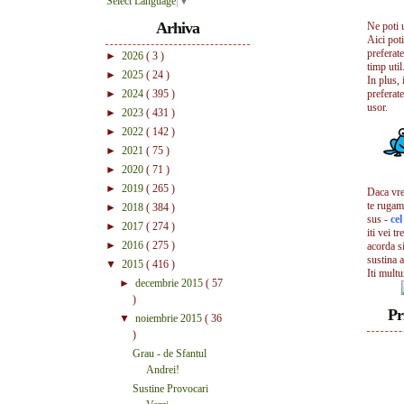
Select Language
▼
Arhiva
Ne poti 
Aici pot
preferate
►
2026
( 3 )
timp util.
►
2025
( 24 )
In plus, 
►
2024
( 395 )
preferate
usor.
►
2023
( 431 )
►
2022
( 142 )
►
2021
( 75 )
►
2020
( 71 )
►
2019
( 265 )
Daca vrei
te rugam
►
2018
( 384 )
sus -
ce
►
2017
( 274 )
iti vei tr
►
2016
( 275 )
acorda s
sustina a
▼
2015
( 416 )
Iti mult
►
decembrie 2015
( 57
)
Pr
▼
noiembrie 2015
( 36
)
Grau - de Sfantul
Andrei!
Sustine Provocari