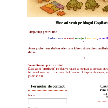
Bine ati venit pe blogul Copilar
Timp, timp pentru tine!
Indrazneste
sa visezi
,
sa te joci
,
sa creezi
,
sa copil
*
Acest proiect este dedicat celor care iubesc si pretuiesc copilari
din ei.
**
Va multumim pentru vizita!
Daca gasiti "
inspiratie
" pe blog va rugam sa nu uitati sa precizati surs
Incurajati acest lucru - nu este nimic rau sa fii inspirat de cineva, e
josnic sa furi.
Formular de contact
Caut
cazul
in 
Nume
i