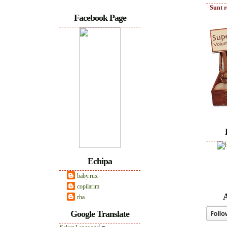
Sunt r
Facebook Page
Echipa
baby.rux
copilarim
A
rha
Google Translate