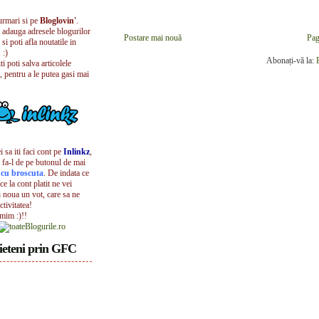
urmari si pe
Bloglovin'
.
i adauga adresele blogurilor
Postare mai nouă
Pag
 si poti afla noutatile in
 :)
Abonați-vă la:
iti poti salva articolele
, pentru a le putea gasi mai
 sa iti faci cont pe
Inlinkz
,
 fa-l de pe butonul de mai
l cu broscuta
. De indata ce
ece la cont platit ne vei
i noua un vot, care sa ne
ctivitatea!
umim :)!!
ieteni prin GFC