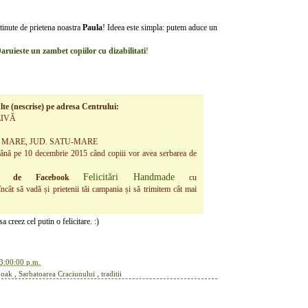
tinute de prietena noastra
Paula
! Ideea este simpla: putem aduce un
aruieste un zambet copiilor cu dizabilitati
!
ulte (nescrise) pe adresa Centrului:
ZIVĂ
U MARE, JUD. SATU-MARE
e până pe 10 decembrie 2015 când copiii vor avea serbarea de
Felicitări Handmade
na de Facebook
cu
 încât să vadă și prietenii tăi campania și să trimitem cât mai
 creez cel putin o felicitare. :)
3:00:00 p.m.
ooak
,
Sarbatoarea Craciunului
,
traditii