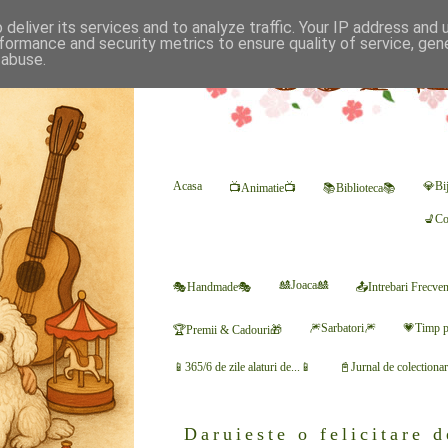
deliver its services and to analyze traffic. Your IP address and
formance and security metrics to ensure quality of service, ge
 abuse.
Acasa
💎Bij
📺Animatie📺
📚Biblioteca📚
💺Co
🎎Joaca🎎
🎭Handmade🎭
📤Intrebari Frecve
🎆Sarbatori🎆
💗Timp p
🏆Premii & Cadouri🎁
📱365/6 de zile alaturi de...📱
📓Jurnal de colectiona
Daruieste o felicitare 