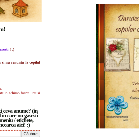
im!
aresti
!! :)
a si nu renunta la copilul
a.
ste in schimb foarte urat si
i ceva anume? (in
 in care nu gasesti
meniu / etichete,
ncearca aici! :)