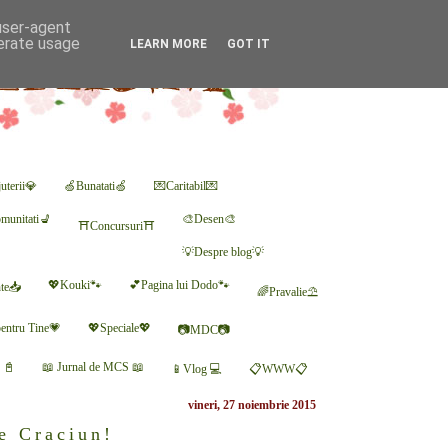
 user-agent
nerate usage
LEARN MORE
GOT IT
uterii💎
🍏Bunatati🍏
💌Caritabil💌
munitati💺
🎨Desen🎨
⛩Concursuri⛩
💡Despre blog💡
💖Kouki🐾
💕Pagina lui Dodo🐾
nte📥
🌈Pravalie⛱
entru Tine💗
💖Speciale💖
📷MDC📷
r 📓
📖 Jurnal de MCS 📖
📱Vlog 💻
📋WWW📋
vineri, 27 noiembrie 2015
de Craciun!