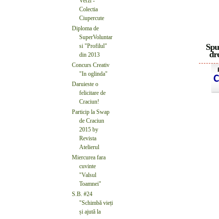
Verzi -
Colectia
Ciupercute
Diploma de
SuperVoluntar
Spu
si "Profilul"
dre
din 2013
Concurs Creativ
"In oglinda"
Daruieste o
felicitare de
Craciun!
Particip la Swap
de Craciun
2015 by
Revista
Atelierul
Miercurea fara
cuvinte
"Valsul
Toamnei"
S.B. #24
"Schimbă vieți
și ajută la