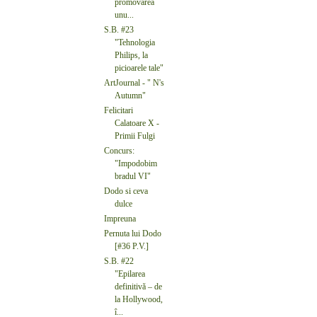
promovarea
unu...
S.B. #23
"Tehnologia
Philips, la
picioarele tale"
ArtJournal - " N's
Autumn"
Felicitari
Calatoare X -
Primii Fulgi
Concurs:
"Impodobim
bradul VI"
Dodo si ceva
dulce
Impreuna
Pernuta lui Dodo
[#36 P.V.]
S.B. #22
"Epilarea
definitivă – de
la Hollywood,
î...