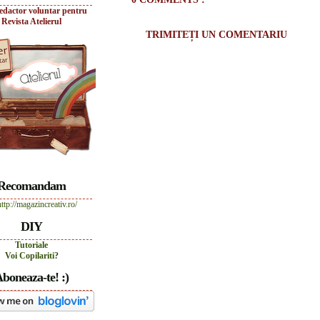
edactor voluntar pentru
Revista Atelierul
TRIMITEȚI UN COMENTARIU
Recomandam
DIY
Tutoriale
Voi Copilariti?
boneaza-te! :)