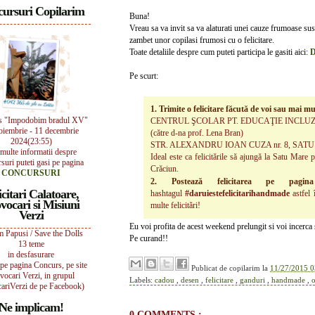
ursuri Copilarim
Buna!
Vreau sa va invit sa va alaturati unei cauze frumoase sus
zambet unor copilasi frumosi cu o felicitare.
Toate detaliile despre cum puteti participa le gasiti aici:
D
Pe scurt:
1. Trimite o felicitare făcută de voi sau mai m
s "Impodobim bradul XV"
CENTRUL ŞCOLAR PT. EDUCAŢIE INCLU
oiembrie - 11 decembrie
(către d-na prof. Lena Bran)
2024(23:55)
STR. ALEXANDRU IOAN CUZA nr. 8, SAT
multe informatii despre
Ideal este ca felicitările să ajungă la Satu Mar
suri puteti gasi pe pagina
Crăciun.
CONCURSURI
2. Postează felicitarea pe pagi
icitari Calatoare,
hashtagul
#daruiestefelicitarihandmade
astfel
vocari si Misiuni
multe felicitări!
Verzi
Eu voi profita de acest weekend prelungit si voi incerca sa
 Papusi / Save the Dolls
Pe curand!!
13 teme
in desfasurare
i pe pagina Concurs, pe site
Publicat de
copilarim
la
11/27/2015 0
vocari Verzi, in grupul
Labels:
cadou
,
desen
,
felicitare
,
ganduri
,
handmade
,
ariVerzi de pe Facebook)
Ne implicam!
0 COMMENTS :