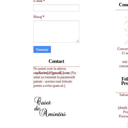
E-mail
*
Conc
Mesaj
*
Concur
11 n
Contact
mai 
concur
Ne puteti scrie la adresa:
copilarim[@]gmail[.]com
(Nu
uitati sa renuntati la parantezele
Fel
patrate - acestea sunt folosite
Pro
pentru a evita spam-ul.)
Salvam
(detali
Pro
Provoc