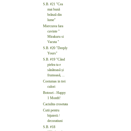
S.B. #21 "Cea
mai bună
brânză din
lume"
Miercurea fara
cuvinte "
Mirakuru si
Vacuta "
S.B. #20 "Deeply
Yours"
S.B. #19 "Când
pielea ta e
sănătoasă și
frumoasă, ...
Costumas in trei
culori
Botosei - Happy
1 Month!
Caciulita crosetata
Cutii pentru
bijuterii /
decoratiuni
S.B. #18