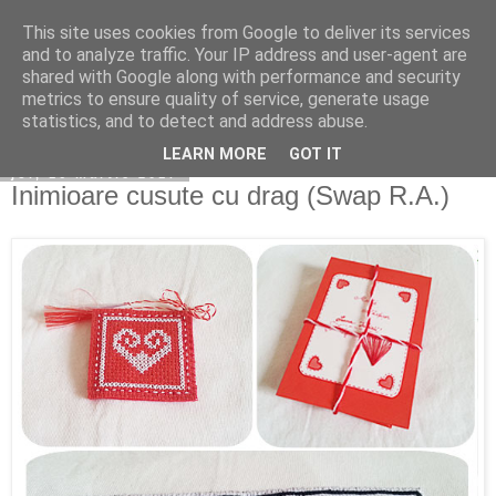
This site uses cookies from Google to deliver its services
Copilarim
and to analyze traffic. Your IP address and user-agent are
shared with Google along with performance and security
metrics to ensure quality of service, generate usage
statistics, and to detect and address abuse.
▼
LEARN MORE
GOT IT
joi, 16 martie 2017
Inimioare cusute cu drag (Swap R.A.)