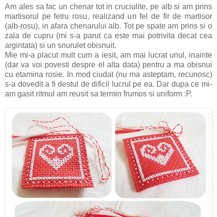
Am ales sa fac un chenar tot in cruciulite, pe alb si am prins
martisorul pe fetru rosu, realizand un fel de fir de martisor
(alb-rosu), in afara chenarului alb. Tot pe spate am prins si o
zala de cupru (mi s-a parut ca este mai potrivita decat cea
argintata) si un snurulet obisnuit.
Mie mi-a placut mult cum a iesit, am mai lucrat unul, inainte
(dar va voi povesti despre el alta data) pentru a ma obisnui
cu etamina rosie. In mod ciudat (nu ma asteptam, recunosc)
s-a dovedit a fi destul de dificil lucrul pe ea. Dar dupa ce mi-
am gasit ritmul am reusit sa termin frumos si uniform :P.