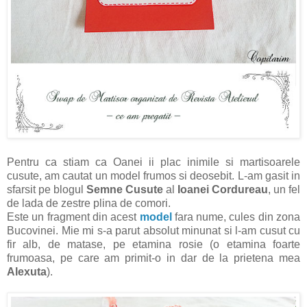
Pentru ca stiam ca Oanei ii plac inimile si martisoarele
cusute, am cautat un model frumos si deosebit. L-am gasit in
sfarsit pe blogul
Semne Cusute
al
Ioanei Cordureau
, un fel
de lada de zestre plina de comori.
Este un fragment din acest
model
fara nume, cules din zona
Bucovinei. Mie mi s-a parut absolut minunat si l-am cusut cu
fir alb, de matase, pe etamina rosie (o etamina foarte
frumoasa, pe care am primit-o in dar de la prietena mea
Alexuta
).