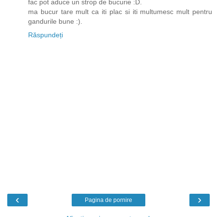
fac pot aduce un strop de bucurie :D.
ma bucur tare mult ca iti plac si iti multumesc mult pentru
gandurile bune :).
Răspundeți
‹
›
Pagina de pornire