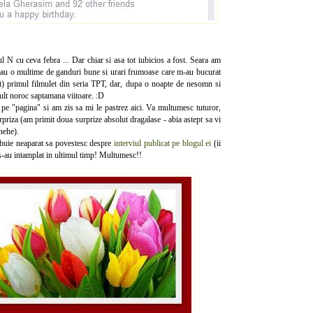
l N cu ceva febra ... Dar chiar si asa tot iubicios a fost. Seara am
au o multime de ganduri bune si urari frumoase care m-au bucurat
it) primul filmulet din seria TPT, dar, dupa o noapte de nesomn si
ult noroc saptamana viitoare. :D
pe "pagina" si am zis sa mi le pastrez aici. Va multumesc tuturor,
rpriza (am primit doua surprize absolut dragalase - abia astept sa vi
.hehe).
ebuie neaparat sa povestesc despre
interviul publicat pe blogul ei
(ii
 s-au intamplat in ultimul timp! Multumesc!!