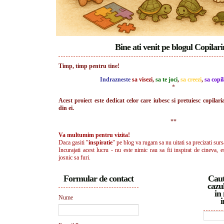
Bine ati venit pe blogul Copilar
Timp, timp pentru tine!
Indrazneste
sa visezi
,
sa te joci
,
sa creezi
,
sa copil
*
Acest proiect este dedicat celor care iubesc si pretuiesc copilari
din ei.
**
Va multumim pentru vizita!
Daca gasiti "
inspiratie
" pe blog va rugam sa nu uitati sa precizati surs
Incurajati acest lucru - nu este nimic rau sa fii inspirat de cineva, e
josnic sa furi.
Formular de contact
Caut
cazul
in 
Nume
i