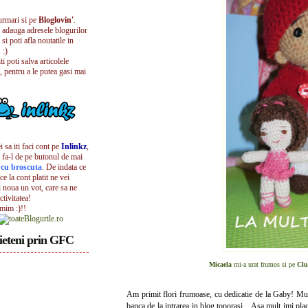
urmari si pe
Bloglovin'
.
i adauga adresele blogurilor
 si poti afla noutatile in
 :)
iti poti salva articolele
, pentru a le putea gasi mai
 sa iti faci cont pe
Inlinkz
,
 fa-l de pe butonul de mai
l cu broscuta
. De indata ce
ece la cont platit ne vei
i noua un vot, care sa ne
ctivitatea!
umim :)!!
ieteni prin GFC
Micaela
mi-a urat frumos si pe
Clu
Am primit flori frumoase, cu dedicatie de la Gaby! Mu
banca de la intrarea in blog toporasi... Asa mult imi plac