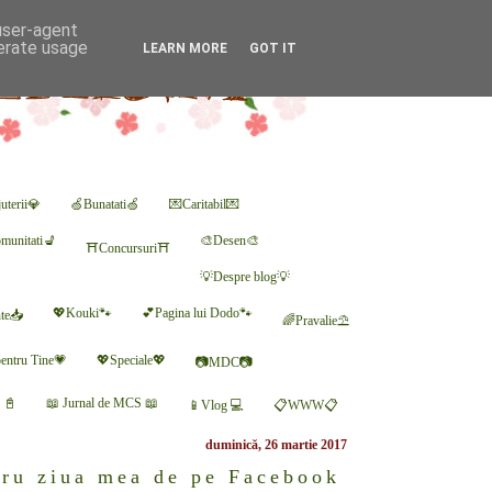
 user-agent
nerate usage
LEARN MORE
GOT IT
uterii💎
🍏Bunatati🍏
💌Caritabil💌
munitati💺
🎨Desen🎨
⛩Concursuri⛩
💡Despre blog💡
💖Kouki🐾
💕Pagina lui Dodo🐾
nte📥
🌈Pravalie⛱
entru Tine💗
💖Speciale💖
📷MDC📷
r 📓
📖 Jurnal de MCS 📖
📱Vlog 💻
📋WWW📋
duminică, 26 martie 2017
ntru ziua mea de pe Facebook