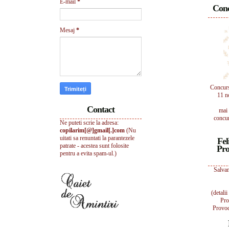
E-mail
*
Conc
Mesaj
*
Concur
11 n
Contact
mai 
concur
Ne puteti scrie la adresa:
copilarim[@]gmail[.]com
(Nu
uitati sa renuntati la parantezele
Fel
patrate - acestea sunt folosite
Pro
pentru a evita spam-ul.)
Salvam
(detali
Pro
Provoc