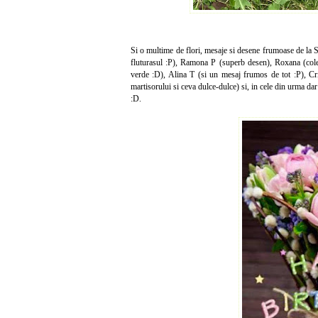
Si o multime de flori, mesaje si desene frumoase de la S
fluturasul :P), Ramona P (superb desen), Roxana (cole
verde :D), Alina T (si un mesaj frumos de tot :P), Cris
martisorului si ceva dulce-dulce) si, in cele din urma da
:D.