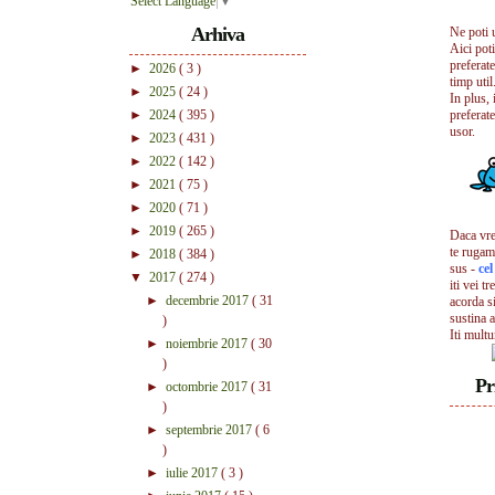
Select Language
▼
Arhiva
Ne poti 
Aici pot
preferate
►
2026
( 3 )
timp util.
►
2025
( 24 )
In plus, 
►
2024
( 395 )
preferate
usor.
►
2023
( 431 )
►
2022
( 142 )
►
2021
( 75 )
►
2020
( 71 )
►
2019
( 265 )
Daca vrei
te rugam
►
2018
( 384 )
sus -
ce
▼
2017
( 274 )
iti vei tr
►
decembrie 2017
( 31
acorda s
sustina a
)
Iti mult
►
noiembrie 2017
( 30
)
Pr
►
octombrie 2017
( 31
)
►
septembrie 2017
( 6
)
►
iulie 2017
( 3 )