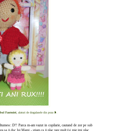
bul Fanteziei
, alaturi de dragalasele din poza ❥.
ltumesc :D!! Parca m-am vazut in copilarie, cautand de zor pe sub
ea sa ii duc lui Mami - stiam ca ii plac tare mult (si mie imi plac ...