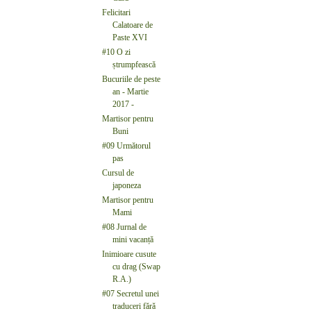
Felicitari
Calatoare de
Paste XVI
#10 O zi
ștrumpfească
Bucuriile de peste
an - Martie
2017 -
Martisor pentru
Buni
#09 Următorul
pas
Cursul de
japoneza
Martisor pentru
Mami
#08 Jurnal de
mini vacanță
Inimioare cusute
cu drag (Swap
R.A.)
#07 Secretul unei
traduceri fără