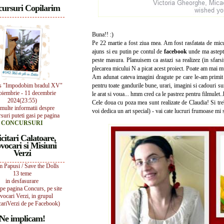
ursuri Copilarim
Buna!! :)
Pe 22 martie a fost ziua mea. Am fost rasfatata de micu
ajuns si eu putin pe contul de
facebook
unde ma astept
peste masura. Planuisem ca astazi sa realizez (in sfars
plecarea micului N a picat acest proiect. Poate am mai m
Am adunat cateva imagini dragute pe care le-am primit 
s "Impodobim bradul XV"
pentru toate gandurile bune, urari, imagini si cadouri su
oiembrie - 11 decembrie
le arat si voua... hmm cred ca le pastrez pentru filmulet.
2024(23:55)
Cele doua cu poza mea sunt realizate de Claudia! Si tr
multe informatii despre
voi dedica un art special) - vai cate lucruri frumoase mi
suri puteti gasi pe pagina
CONCURSURI
icitari Calatoare,
vocari si Misiuni
Verzi
 Papusi / Save the Dolls
13 teme
in desfasurare
i pe pagina Concurs, pe site
vocari Verzi, in grupul
ariVerzi de pe Facebook)
Ne implicam!