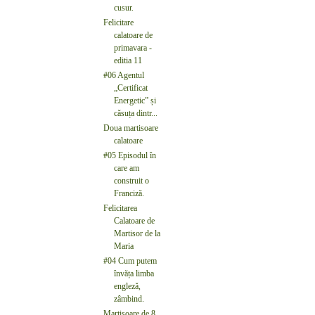
cusur.
Felicitare
calatoare de
primavara -
editia 11
#06 Agentul
„Certificat
Energetic” și
căsuța dintr...
Doua martisoare
calatoare
#05 Episodul în
care am
construit o
Franciză.
Felicitarea
Calatoare de
Martisor de la
Maria
#04 Cum putem
învăța limba
engleză,
zâmbind.
Martisoare de 8