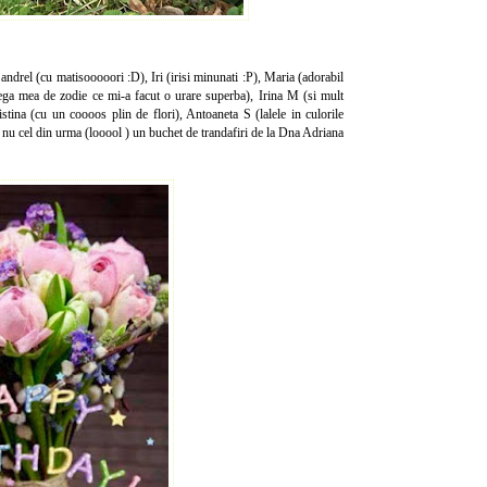
andrel (cu matisooooori :D), Iri (irisi minunati :P), Maria (adorabil
ga mea de zodie ce mi-a facut o urare superba), Irina M (si mult
tina (cu un coooos plin de flori), Antoaneta S (lalele in culorile
r nu cel din urma (looool ) un buchet de trandafiri de la Dna Adriana