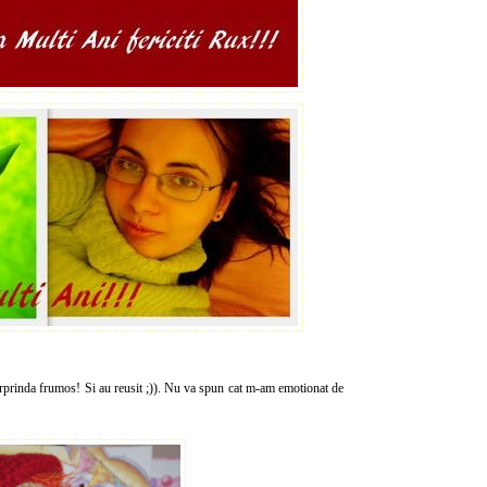
urprinda frumos! Si au reusit ;)). Nu va spun cat m-am emotionat de