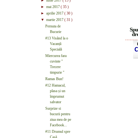
►
iunie 2017
( 15 )
►
mai 2017
( 35 )
►
aprilie 2017
( 30 )
▼
martie 2017
( 31 )
Pernuta de
Spu
Bucurie
dre
#13 Visând la o
Vacanță
Specială
Miercurea fara
cuvinte "
Trecere
timpurie "
Ramas Bun!
#12 Hamacul,
plasa și un
împrumut
salvator
Surprize si
bucurii pentru
ziua mea de pe
Facebook...
#11 Drumul spre
Casă