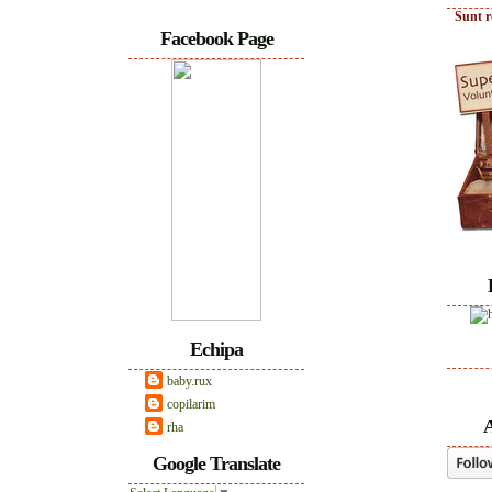
Sunt r
Facebook Page
Echipa
baby.rux
copilarim
A
rha
Google Translate