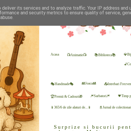
deliver its services and to analyze traffic. Your IP address and
formance and security metrics to ensure quality of service, ge
 abuse.
Acasa
💎Bij
📺Animatie📺
📚Biblioteca📚
💺Co
🎎Joaca🎎
🎭Handmade🎭
📤Intrebari Frecve
🎆Sarbatori🎆
💗Timp p
🏆Premii & Cadouri🎁
📱365/6 de zile alaturi de...📱
📓Jurnal de colectiona
Surprize si bucurii pe