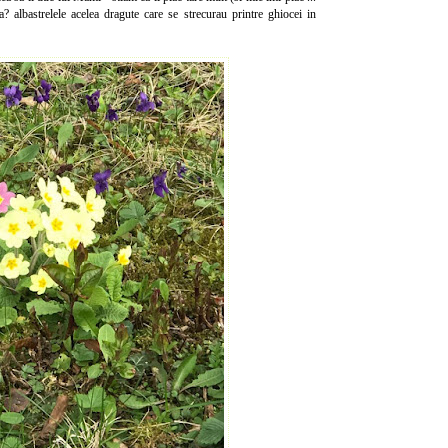
 albastrelele acelea dragute care se strecurau printre ghiocei in