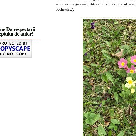
acum ca ma gandesc, stiti ce nu am vazut anul acesta?
buchetele...).
ne Da respectarii
ptului de autor!