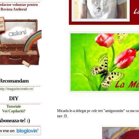
edactor voluntar pentru
Revista Atelierul
Recomandam
DIY
Tutoriale
Micaela le-a delegat pe cele trei "amigurumite" sa ma s
Voi Copilariti?
tare :D.
boneaza-te! :)