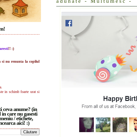
adunate - Multumesc -
im!
aresti
!! :)
a si nu renunta la copilul
a.
ste in schimb foarte urat si
i ceva anume? (in
 in care nu gasesti
meniu / etichete,
ncearca aici! :)