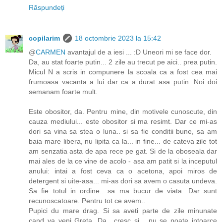
Răspundeți
copilarim
18 octombrie 2023 la 15:42
@
CARMEN
avantajul de a iesi ... :D Uneori mi se face dor.
Da, au stat foarte putin... 2 zile au trecut pe aici.. prea putin.
Micul N a scris in compunere la scoala ca a fost cea mai
frumoasa vacanta a lui dar ca a durat asa putin. Noi doi
semanam foarte mult.
Este obositor, da. Pentru mine, din motivele cunoscute, din
cauza mediului... este obositor si ma resimt. Dar ce mi-as
dori sa vina sa stea o luna.. si sa fie conditii bune, sa am
baia mare libera, nu lipita ca la... in fine... de cateva zile tot
am senzatia asta de apa rece pe gat. Si de la oboseala dar
mai ales de la ce vine de acolo - asa am patit si la inceputul
anului: intai a fost ceva ca o acetona, apoi miros de
detergent si uite-asa... mi-as dori sa avem o casuta undeva.
Sa fie totul in ordine.. sa ma bucur de viata. Dar sunt
recunoscatoare. Pentru tot ce avem..
Pupici du mare drag. Si sa aveti parte de zile minunate
cand va veni Greta. Da.. cresc si... nu se poate intoarce