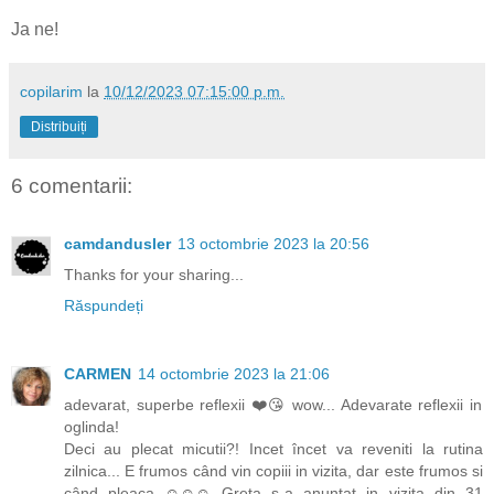
Ja ne!
copilarim
la
10/12/2023 07:15:00 p.m.
Distribuiți
6 comentarii:
camdandusler
13 octombrie 2023 la 20:56
Thanks for your sharing...
Răspundeți
CARMEN
14 octombrie 2023 la 21:06
adevarat, superbe reflexii ❤️😘 wow... Adevarate reflexii in
oglinda!
Deci au plecat micutii?! Incet încet va reveniti la rutina
zilnica... E frumos când vin copiii in vizita, dar este frumos si
când pleaca ☺☺☺ Greta s-a anuntat in vizita din 31