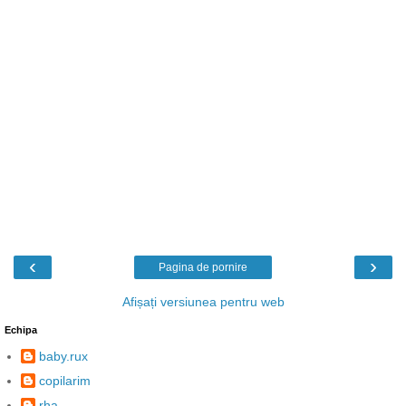
‹
›
Pagina de pornire
Afișați versiunea pentru web
Echipa
baby.rux
copilarim
rha