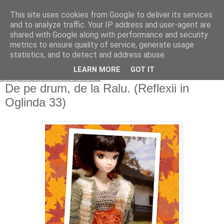
This site uses cookies from Google to deliver its services
Copilarim
and to analyze traffic. Your IP address and user-agent are
shared with Google along with performance and security
metrics to ensure quality of service, generate usage
statistics, and to detect and address abuse.
▼
LEARN MORE
GOT IT
joi, 12 octombrie 2023
De pe drum, de la Ralu. (Reflexii in
Oglinda 33)