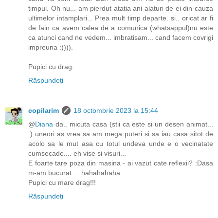
timpul. Oh nu... am pierdut atatia ani alaturi de ei din cauza
ultimelor intamplari... Prea mult timp departe. si.. oricat ar fi
de fain ca avem calea de a comunica (whatsappul)nu este
ca atunci cand ne vedem... imbratisam... cand facem covrigi
impreuna :)))).
Pupici cu drag.
Răspundeți
copilarim
18 octombrie 2023 la 15:44
@
Diana
da.. micuta casa (stii ca este si un desen animat...
:) uneori as vrea sa am mega puteri si sa iau casa sitot de
acolo sa le mut asa cu totul undeva unde e o vecinatate
cumsecade.... eh vise si visuri...
E foarte tare poza din masina - ai vazut cate reflexii? :Dasa
m-am bucurat ... hahahahaha.
Pupici cu mare drag!!!
Răspundeți