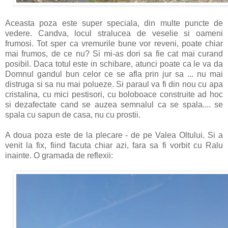
Aceasta poza este super speciala, din multe puncte de
vedere. Candva, locul stralucea de veselie si oameni
frumosi. Tot sper ca vremurile bune vor reveni, poate chiar
mai frumos, de ce nu? Si mi-as dori sa fie cat mai curand
posibil. Daca totul este in schibare, atunci poate ca le va da
Domnul gandul bun celor ce se afla prin jur sa ... nu mai
distruga si sa nu mai polueze. Si paraul va fi din nou cu apa
cristalina, cu mici pestisori, cu boloboace construite ad hoc
si dezafectate cand se auzea semnalul ca se spala.... se
spala cu sapun de casa, nu cu prostii.
A doua poza este de la plecare - de pe Valea Oltului. Si a
venit la fix, fiind facuta chiar azi, fara sa fi vorbit cu Ralu
inainte. O gramada de reflexii: