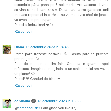
octombrie pâna pana pe 5 noiembrie. Are vacanta si vrea
sa vina sa ne jucam ☺☺☺ Daca stau sa ma gandesc, anii
trec asa repede si in curând, nu va mai avea chef de joaca,
va avea alte preocupari...
Pupici si îmbratisari ❤️😘
Răspundeți
Diana
18 octombrie 2023 la 04:48
Prima poza trezeste nostalgii. 😊 Casuta pare ca priveste
printre gene. 😊
Foto doi e... din alt film fain. Cred ca in geam - apoi
reflectata, imaginea, in oglinda, e un stalp... Initial am vazut
un planor! 😊
Pupici! 💗 Ganduri de bine! ❤
Răspundeți
copilarim
18 octombrie 2023 la 15:36
@
camdandusler
I am glasd you like it :)