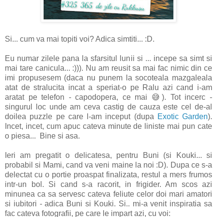
Si... cum va mai topiti voi? Adica simtiti... :D.
Eu numar zilele pana la sfarsitul lunii si ... incepe sa simt si
mai tare canicula... :))). Nu am reusit sa mai fac nimic din ce
imi propusesem (daca nu punem la socoteala mazgaleala
atat de stralucita incat a speriat-o pe Ralu azi cand i-am
aratat pe telefon - capodopera, ce mai 😅). Tot incerc -
singurul loc unde am ceva castig de cauza este cel de-al
doilea puzzle pe care l-am inceput (dupa
Exotic Garden
).
Incet, incet, cum apuc cateva minute de liniste mai pun cate
o piesa... Bine si asa.
Ieri am pregatit o delicatesa, pentru Buni (si Kouki... si
probabil si Mami, cand va veni maine la noi :D). Dupa ce s-a
delectat cu o portie proaspat finalizata, restul a mers frumos
intr-un bol. Si cand s-a racorit, in frigider. Am scos azi
minunea ca sa servesc cateva feliute celor doi mari amatori
si iubitori - adica Buni si Kouki. Si.. mi-a venit inspiratia sa
fac cateva fotografii, pe care le impart azi, cu voi: