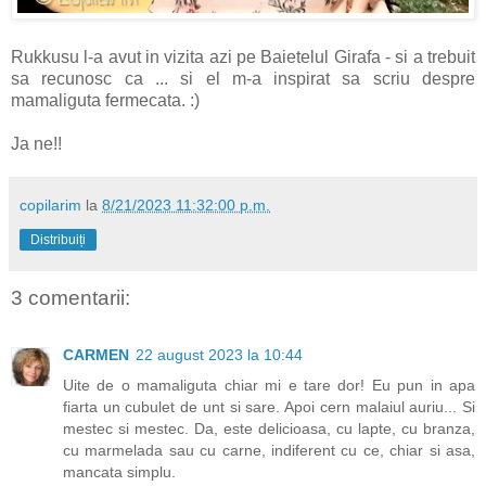
Rukkusu l-a avut in vizita azi pe Baietelul Girafa - si a trebuit
sa recunosc ca ... si el m-a inspirat sa scriu despre
mamaliguta fermecata. :)
Ja ne!!
copilarim
la
8/21/2023 11:32:00 p.m.
Distribuiți
3 comentarii:
CARMEN
22 august 2023 la 10:44
Uite de o mamaliguta chiar mi e tare dor! Eu pun in apa
fiarta un cubulet de unt si sare. Apoi cern malaiul auriu... Si
mestec si mestec. Da, este delicioasa, cu lapte, cu branza,
cu marmelada sau cu carne, indiferent cu ce, chiar si asa,
mancata simplu.