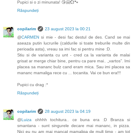
Pupici si o zi minunata! 😘🤗💞🐾
Răspundeți
copilarim
23 august 2023 la 00:21
@
CARMEN
si mie - desi fac destul de des. Cand se mai
aseaza putin lucrurile (caldurile si toate treburile multe din
perioada asta), vreau sa imi fac si pentru mine :D.
Stiu si de varianta cu unt - cred ca la varianta de malai
grisat ar merge chiar bine, pentru ca pare mai.. „vartos”. Imi
placea sa mananc bulz cand eram mica. Sau imi placea sa
mananc mamaliga rece cu ... tocanita. Vai ce bun era!!!
Pupici cu drag :*
Răspundeți
copilarim
28 august 2023 la 04:19
@
Luiza
ohhhh tochitura.. ce buna era :D Branza si
smantana - sunt singurele decare mai mananc, in pizza.
Nici eu nu am mai mancat mamaliga de mult timp - am tot