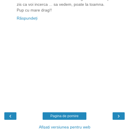
zis ca voi incerca ... sa vedem, poate la toamna.
Pup cu mare drag!!
Răspundeți
‹
›
Pagina de pornire
Afișați versiunea pentru web