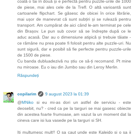
coală o tai în două și e perfectă pentru puzzle-urile de 1000
de piese, mai ales cele de la Trefl. O altă varioantă sunt
cartoanele flipchart. Se găsesc de obicei în orice librărie,
mai ușor de manevrat că sunt subțiri și se rulează pentru
transport. Am cumpărat de aici când le-am terminat pe cele
din Brașov. Le pun sub covor să se îndrepte după ce le
aduc acasă. Dar au o dimensiune atipică și trebuie tăiate -
ce rămâne nu prea poate fi folosit pentru alte puzzle-uri. Nu
sunt sigură, dar e posibil să fie perfecte pentru puzzle-urile
de 1500 de piese.
Cu banda dubluadezivă nu știu ce să-ți recomand. Pt mine
nu miroase. Eu o iau din Jumbo sau din Leroy Merlin.
Răspundeți
copilarim
9 august 2023 la 01:39
@
MNiko
si eu mi-as dori un astfel de serviciu - este
deosebit, nu? - cred ca pe la targuri se mai gasesc obiecte
din acestea foarte frumoase, am vazut la un moment dat la
cineva care isi lua vasede pe la targuri si SH.
Iti multumesc mult!! O sa caut unde este Kaleido si o sa ii