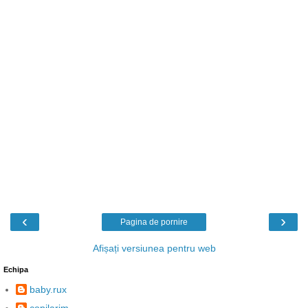
‹
›
Pagina de pornire
Afișați versiunea pentru web
Echipa
baby.rux
copilarim