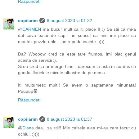
Răspundeți
copilarim
8 august 2023 la 01:32
@
CARMEN
ma bucur mult ca iti place !! :) Sa stii ca mi-a
dat ceva batai de cap - in sensul ca mie imi place sa
montez puzzle-urile .. pe repede inainte :)))).
Da? Woooow cred ca este tare frumos. Imi plac genul
acesta de servicii :).
Si eu cred ca ar merge bine - oarecum la asta m-au dus cu
gandul florielele micute albastre de pe masa...
Iti multumesc mult!! Sa avem o saptamana minunata!
Puuuup💟
Răspundeți
copilarim
8 august 2023 la 01:37
@
Diana
daa.. sa stii!! Mie caisele alea mi-au cam facut cu
ochiul. :))))