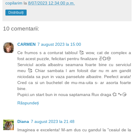
copilarim
la
8/07/2023 12:34:00 p.m.
Distribuiți
10 comentarii:
CARMEN
7 august 2023 la 15:00
Ce frumos s a conturat tabloul 🥰 wow, cat de complex a
fost acest puzzle, felicitari pentru finalizare ✌️💞😍
Serviciul acela albastru seamana foarte bine cu serviciul
meu 🥰 Chiar sambata l am folosit dar nu m am gandit
niciodata sa pun in vaza panselute albastre. Peefect arata!
Cred ca si un buchetel de mu-ma-uita s- ar asorta foarte
bine.
Pupici.un start bun in noua saptamana Rux draga 💞 🐾😘
Răspundeți
Diana
7 august 2023 la 21:48
Imaginea e excelenta! M-am dus cu gandul la "ceaiul de la