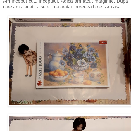
Am inceput cu... inceputul. Adica am facut marginile. Dupa
care am atacat caisele... ca aratau preeeea bine, zau asa: