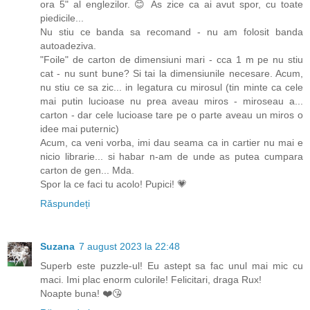
ora 5" al englezilor. 😊 As zice ca ai avut spor, cu toate
piedicile...
Nu stiu ce banda sa recomand - nu am folosit banda
autoadeziva.
"Foile" de carton de dimensiuni mari - cca 1 m pe nu stiu
cat - nu sunt bune? Si tai la dimensiunile necesare. Acum,
nu stiu ce sa zic... in legatura cu mirosul (tin minte ca cele
mai putin lucioase nu prea aveau miros - miroseau a...
carton - dar cele lucioase tare pe o parte aveau un miros o
idee mai puternic)
Acum, ca veni vorba, imi dau seama ca in cartier nu mai e
nicio librarie... si habar n-am de unde as putea cumpara
carton de gen... Mda.
Spor la ce faci tu acolo! Pupici! 💗
Răspundeți
Suzana
7 august 2023 la 22:48
Superb este puzzle-ul! Eu astept sa fac unul mai mic cu
maci. Imi plac enorm culorile! Felicitari, draga Rux!
Noapte buna! ❤️😘