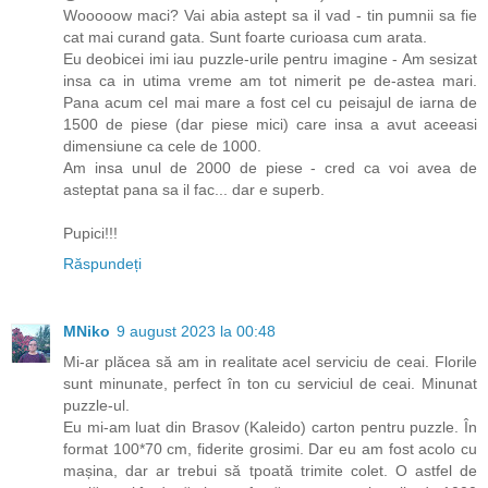
Wooooow maci? Vai abia astept sa il vad - tin pumnii sa fie
cat mai curand gata. Sunt foarte curioasa cum arata.
Eu deobicei imi iau puzzle-urile pentru imagine - Am sesizat
insa ca in utima vreme am tot nimerit pe de-astea mari.
Pana acum cel mai mare a fost cel cu peisajul de iarna de
1500 de piese (dar piese mici) care insa a avut aceeasi
dimensiune ca cele de 1000.
Am insa unul de 2000 de piese - cred ca voi avea de
asteptat pana sa il fac... dar e superb.
Pupici!!!
Răspundeți
MNiko
9 august 2023 la 00:48
Mi-ar plăcea să am in realitate acel serviciu de ceai. Florile
sunt minunate, perfect în ton cu serviciul de ceai. Minunat
puzzle-ul.
Eu mi-am luat din Brasov (Kaleido) carton pentru puzzle. În
format 100*70 cm, fiderite grosimi. Dar eu am fost acolo cu
mașina, dar ar trebui să tpoată trimite colet. O astfel de