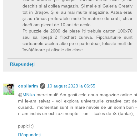
deschis și al doilea magazin. Și mai e și Galeria Creativ
tot în Brașov. Și ei au mai multe magazine. Astea erau
și au rămas preferatele mele în materie de craft, chiar
dacă am plecat de 10 ani de acolo.
Pt puzzle de 2000 de piese îți trebuie carton 100x70
sau sa lipești 2 flipchart cumva. Fipcharturile sunt
cartoanele acelea albe pe o parte doar, folosite mult de
învățătoare pt afișele din clase.
Răspundeți
copilarim
10 august 2023 la 06:55
@
MNiko
merci mult! Am gasit cele doua magazine online si
mi le-am salvat - voi explora universurile creative cat de
curand... momentan sunt in mare nevoie de un somn bun -
n-am inchis un ochi azi noapte... un... tcalos de 🦟 (tantar),
pupici :)
Răspundeți