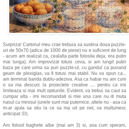
Surpriza! Cartonul meu crae trebuia sa sustina doua puzzle-
uri de 50x70 (adica de 1000 de piese) nu e suficient de lung
- acum am realizat ca, cealalta parte folosita deja, era putin
mai lunga). Am improvizat totusi ceva, si am lungit putin
baza pe care urma sa pun puzzle-ul, cu gandul ca punand
geam de plexiglas, va fi totusi mai stabil. Nu va spun ca...
am terminat banda dublu-adeziva. Asa ca habar nu am cum
o sa ma descurc la proiectele creative .... pentru ca imi
limiteaza si mai mult optiunile. Evident, va trebui sa caut sa
cumpar alta - imi recomandati si mie una care nu iti muta
nasul cu mirosul (unele sunt mai puternice, altele nu - asa ca
m-ar ajuta sa stiu la ce sa ma uit pe net, va multumesc
anticipat :D).
Am folosit baghete albe (mai am 3) si, asa cum speram,