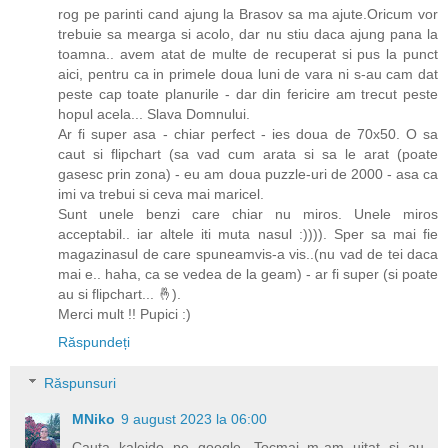
rog pe parinti cand ajung la Brasov sa ma ajute.Oricum vor
trebuie sa mearga si acolo, dar nu stiu daca ajung pana la
toamna.. avem atat de multe de recuperat si pus la punct
aici, pentru ca in primele doua luni de vara ni s-au cam dat
peste cap toate planurile - dar din fericire am trecut peste
hopul acela... Slava Domnului.
Ar fi super asa - chiar perfect - ies doua de 70x50. O sa
caut si flipchart (sa vad cum arata si sa le arat (poate
gasesc prin zona) - eu am doua puzzle-uri de 2000 - asa ca
imi va trebui si ceva mai maricel.
Sunt unele benzi care chiar nu miros. Unele miros
acceptabil.. iar altele iti muta nasul :)))). Sper sa mai fie
magazinasul de care spuneamvis-a vis..(nu vad de tei daca
mai e.. haha, ca se vedea de la geam) - ar fi super (si poate
au si flipchart... 🤞).
Merci mult !! Pupici :)
Răspundeți
Răspunsuri
MNiko
9 august 2023 la 06:00
Cauta kaleido pe google. Tocmai m-am uitat și au