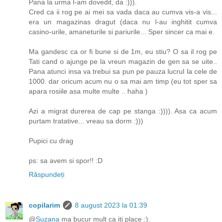
Pana la urma l-am dovedit, da :))).
Cred ca ii rog pe ai mei sa vada daca au cumva vis-a vis...
era un magazinas dragut (daca nu l-au inghitit cumva
casino-urile, amaneturile si pariurile... Sper sincer ca mai e.
Ma gandesc ca or fi bune si de 1m, eu stiu? O sa il rog pe
Tati cand o ajunge pe la vreun magazin de gen sa se uite..
Pana atunci insa va trebui sa pun pe pauza lucrul la cele de
1000. dar oricum acum nu o sa mai am timp (eu tot sper sa
apara rosiile asa multe multe .. haha )
Azi a migrat durerea de cap pe stanga :)))). Asa ca acum
purtam tratative... vreau sa dorm :)))
Pupici cu drag
ps: sa avem si spor!! :D
Răspundeți
copilarim
8 august 2023 la 01:39
@
Suzana
ma bucur mult ca iti place :).