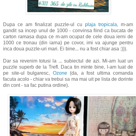
Dupa ce am finalizat puzzle-ul cu
plaja tropicala,
m-am
gandit sa incep unul de 1000 - convinsa fiind ca bucata de
carton ramasa dupa ce m-am ocupat de cele doua ierni de
1000 ce tronau (din iarna) pe covor, imi va ajunge pentru
inca doua puzzle-uri mari. Ei bine... nu a fost chiar asa :))).
Dar sa revenim totusi la ... subiectul de azi. Mi-am luat un
puzzle superb de la Trefl. Daca tin minte bine, l-am luat de
pe site-ul bulgaresc,
Ozone
(da, a fost ultima comanda
facuta acolo - chiar va trebui sa ma mai uit pe lista de dorinte
din cont - sa fac putina ordine).