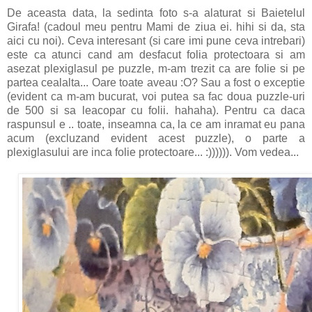
De aceasta data, la sedinta foto s-a alaturat si Baietelul
Girafa! (cadoul meu pentru Mami de ziua ei. hihi si da, sta
aici cu noi). Ceva interesant (si care imi pune ceva intrebari)
este ca atunci cand am desfacut folia protectoara si am
asezat plexiglasul pe puzzle, m-am trezit ca are folie si pe
partea cealalta... Oare toate aveau :O? Sau a fost o exceptie
(evident ca m-am bucurat, voi putea sa fac doua puzzle-uri
de 500 si sa leacopar cu folii. hahaha). Pentru ca daca
raspunsul e .. toate, inseamna ca, la ce am inramat eu pana
acum (excluzand evident acest puzzle), o parte a
plexiglasului are inca folie protectoare... :)))))). Vom vedea...