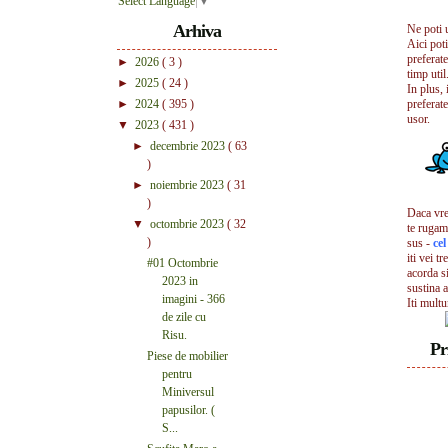
Select Language
▼
Arhiva
Ne poti 
Aici pot
preferate
►
2026
( 3 )
timp util.
►
2025
( 24 )
In plus, 
►
2024
( 395 )
preferate
usor.
▼
2023
( 431 )
►
decembrie 2023
( 63
)
►
noiembrie 2023
( 31
)
Daca vrei
▼
octombrie 2023
( 32
te rugam
)
sus -
ce
iti vei tr
#01 Octombrie
acorda s
2023 in
sustina a
imagini - 366
Iti mult
de zile cu
Risu.
Pr
Piese de mobilier
pentru
Miniversul
papusilor. (
S...