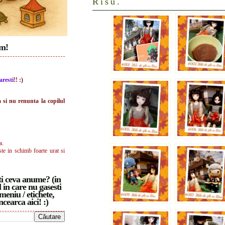
Risu.
im!
aresti
!! :)
a si nu renunta la copilul
a.
ste in schimb foarte urat si
i ceva anume? (in
 in care nu gasesti
meniu / etichete,
ncearca aici! :)