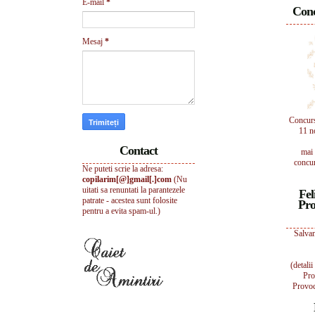
E-mail
*
Conc
Mesaj
*
Concur
11 n
Contact
mai 
concur
Ne puteti scrie la adresa:
copilarim[@]gmail[.]com
(Nu
uitati sa renuntati la parantezele
Fel
patrate - acestea sunt folosite
Pro
pentru a evita spam-ul.)
Salvam
(detali
Pro
Provoc