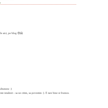
e
ole aici, pe blog 😍🤗
ultumesc :)
te intalniri - sa ne citim, sa povestim :). E tare bine si frumos.