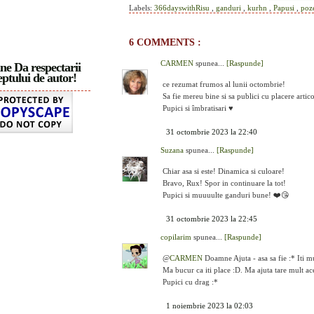
Labels:
366dayswithRisu
,
ganduri
,
kurhn
,
Papusi
,
poz
6 COMMENTS :
CARMEN
spunea...
[Raspunde]
ne Da respectarii
ptului de autor!
ce rezumat frumos al lunii octombrie!
Sa fie mereu bine si sa publici cu placere artic
Pupici si îmbratisari ♥
31 octombrie 2023 la 22:40
Suzana
spunea...
[Raspunde]
Chiar asa si este! Dinamica si culoare!
Bravo, Rux! Spor in continuare la tot!
Pupici si muuuulte ganduri bune! ❤️😘
31 octombrie 2023 la 22:45
copilarim
spunea...
[Raspunde]
@
CARMEN
Doamne Ajuta - asa sa fie :* Iti m
Ma bucur ca iti place :D. Ma ajuta tare mult aces
Pupici cu drag :*
1 noiembrie 2023 la 02:03