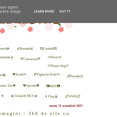
 user-agent
nerate usage
LEARN MORE
GOT IT
uterii💎
🍏Bunatati🍏
💌Caritabil💌
munitati💺
🎨Desen🎨
⛩Concursuri⛩
💡Despre blog💡
💖Kouki🐾
💕Pagina lui Dodo🐾
nte📥
🌈Pravalie⛱
entru Tine💗
💖Speciale💖
📷MDC📷
r 📓
📖 Jurnal de MCS 📖
📱Vlog 💻
📋WWW📋
marți, 31 octombrie 2023
imagini - 366 de zile cu