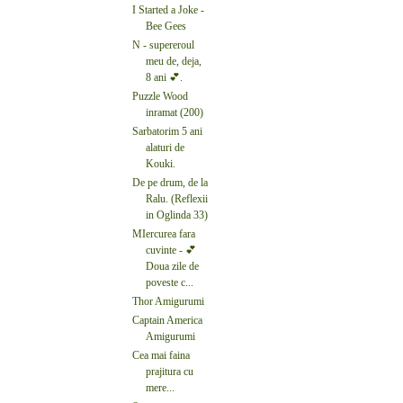
I Started a Joke -
Bee Gees
N - supereroul
meu de, deja,
8 ani 💕.
Puzzle Wood
inramat (200)
Sarbatorim 5 ani
alaturi de
Kouki.
De pe drum, de la
Ralu. (Reflexii
in Oglinda 33)
MIercurea fara
cuvinte - 💕
Doua zile de
poveste c...
Thor Amigurumi
Captain America
Amigurumi
Cea mai faina
prajitura cu
mere...