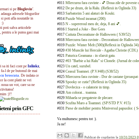
#011
MIercurea fara cuvinte - 💕 Doua zile de poveste 
#012
De pe drum, de la Ralu. (Reflexii in Oglinda 33)
urmari si pe
Bloglovin'
.
#013
Sarbatorim 5 ani alaturi de Kouki.
i adauga adresele blogurilor
 si poti afla noutatile in
#014
Puzzle Wood inramat (200)
 :)
#015
N - supereroul meu de, deja, 8 ani 💕.
iti poti salva articolele
#016
I Started a Joke - Bee Gees
, pentru a le putea gasi mai
#017
Cutiuta Decoratiune de Halloween ( S39/52)
#018
Miercurea fara cuvinte - Decoratiuni de Hallowee
#019
Puzzle: Winter Melt (500)(Reflexii in Oglinda 34)
#020
#30 Muncile lui Hercule - Agatha Christie (CDL)
#021
Paturica Geamana - in sfarsit gata.
#022
#03 ”Barbie a lui Ralu” si Clonele. (Jurnal de cole
 sa iti faci cont pe
Inlinkz
,
#023
Un catel, surubel.
 fa-l de pe butonul de mai
#024
Ceasul Toamnei. (P.V.#48) (S38/52)
l cu broscuta
. De indata ce
#025
Miercurea fara cuvinte - Dor de castane (proaspat 
ece la cont platit ne vei
#026
Spooky or cutie? (Reflexii in Oglinda 35)
i noua un vot, care sa ne
#027
Dovlecica - o calatorie in timp.
ctivitatea!
#028
Am colorat... toamna.
umim :)!!
#029
Mihaela se pregateste de plecare.
#030
Scufita Maro a Toamnei. (SP/STD P.V. #15)
ieteni prin GFC
#031
Piese de mobilier pentru Miniversul papusilor. ( S
Va multumesc pentru tot :).
Ja ne!
Publicat de
copilarim
la
10/31/2023 0