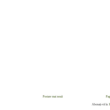
Postare mai nouă
Pag
Abonați-vă la: