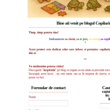
Bine ati venit pe blogul Copilar
Timp, timp pentru tine!
Indrazneste
sa visezi
,
sa te joci
,
sa creezi
,
sa copil
*
Acest proiect este dedicat celor care iubesc si pretuiesc copilari
din ei.
**
Va multumim pentru vizita!
Daca gasiti "
inspiratie
" pe blog va rugam sa nu uitati sa precizati surs
Incurajati acest lucru - nu este nimic rau sa fii inspirat de cineva, e
josnic sa furi.
Formular de contact
Caut
cazul
in 
Nume
i