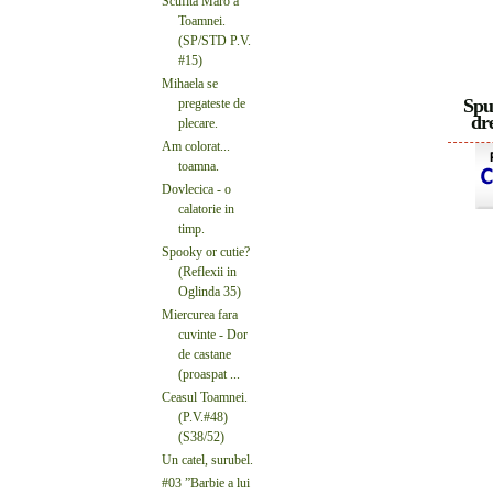
Scufita Maro a
Toamnei.
(SP/STD P.V.
#15)
Mihaela se
Spu
pregateste de
dre
plecare.
Am colorat...
toamna.
Dovlecica - o
calatorie in
timp.
Spooky or cutie?
(Reflexii in
Oglinda 35)
Miercurea fara
cuvinte - Dor
de castane
(proaspat ...
Ceasul Toamnei.
(P.V.#48)
(S38/52)
Un catel, surubel.
#03 ”Barbie a lui