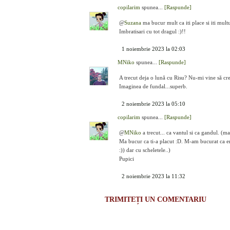
copilarim
spunea...
[Raspunde]
@
Suzana
ma bucur mult ca iti place si iti mult
Imbratisari cu tot dragul :)!!
1 noiembrie 2023 la 02:03
MNiko
spunea...
[Raspunde]
A trecut deja o lună cu Risu? Nu-mi vine să cr
Imaginea de fundal...superb.
2 noiembrie 2023 la 05:10
copilarim
spunea...
[Raspunde]
@
MNiko
a trecut... ca vantul si ca gandul. (ma
Ma bucur ca ti-a placut :D. M-am bucurat ca er
:)) dar cu scheletele..)
Pupici
2 noiembrie 2023 la 11:32
TRIMITEȚI UN COMENTARIU