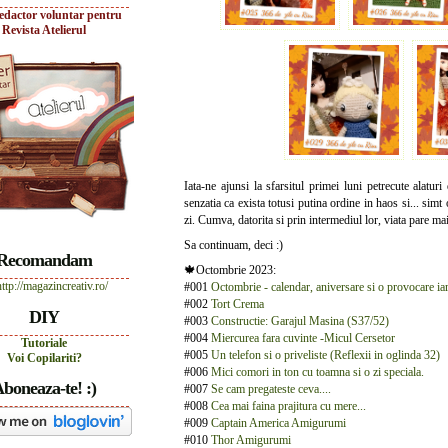
edactor voluntar pentru
Revista Atelierul
Iata-ne ajunsi la sfarsitul primei luni petrecute alatur
senzatia ca exista totusi putina ordine in haos si... simt 
zi. Cumva, datorita si prin intermediul lor, viata pare ma
Sa continuam, deci :)
Recomandam
🍁Octombrie 2023:
#001
Octombrie - calendar, aniversare si o provocare ia
#002
Tort Crema
DIY
#003
Constructie: Garajul Masina (S37/52)
#004
Miercurea fara cuvinte -Micul Cersetor
Tutoriale
#005
Un telefon si o priveliste (Reflexii in oglinda 32)
Voi Copilariti?
#006
Mici comori in ton cu toamna si o zi speciala.
boneaza-te! :)
#007
Se cam pregateste ceva....
#008
Cea mai faina prajitura cu mere...
#009
Captain America Amigurumi
#010
Thor Amigurumi