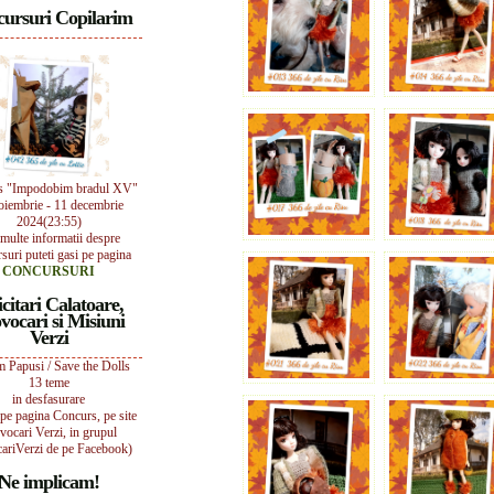
ursuri Copilarim
s "Impodobim bradul XV"
oiembrie - 11 decembrie
2024(23:55)
multe informatii despre
suri puteti gasi pe pagina
CONCURSURI
icitari Calatoare,
vocari si Misiuni
Verzi
 Papusi / Save the Dolls
13 teme
in desfasurare
i pe pagina Concurs, pe site
vocari Verzi, in grupul
ariVerzi de pe Facebook)
Ne implicam!