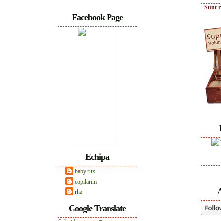
Sunt r
Facebook Page
Echipa
baby.rux
copilarim
A
rha
Google Translate