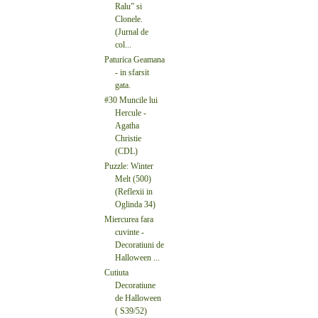
Ralu” si
Clonele.
(Jurnal de
col...
Paturica Geamana
- in sfarsit
gata.
#30 Muncile lui
Hercule -
Agatha
Christie
(CDL)
Puzzle: Winter
Melt (500)
(Reflexii in
Oglinda 34)
Miercurea fara
cuvinte -
Decoratiuni de
Halloween ...
Cutiuta
Decoratiune
de Halloween
( S39/52)