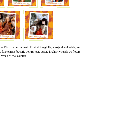
i de Risu... si nu numai. Privind imaginile, aranjand articolele, am
o foarte mare bucurie pentru toate aceste intalniri virtuale de fiecare
i vesela si mai colorata.
r!