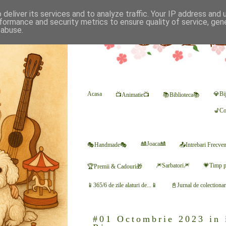
deliver its services and to analyze traffic. Your IP address and
formance and security metrics to ensure quality of service, ge
 abuse.
Acasa
💎Bij
📺Animatie📺
📚Biblioteca📚
💺Co
🎎Joaca🎎
🎭Handmade🎭
📤Intrebari Frecve
🎆Sarbatori🎆
💗Timp p
🏆Premii & Cadouri🎁
📱365/6 de zile alaturi de...📱
📓Jurnal de colectiona
#01 Octombrie 2023 in 