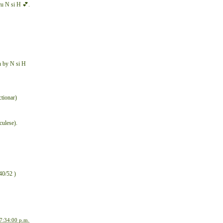
cu N si H 💕.
n by N si H
ctionar)
culese).
40/52 )
7:34:00 p.m.