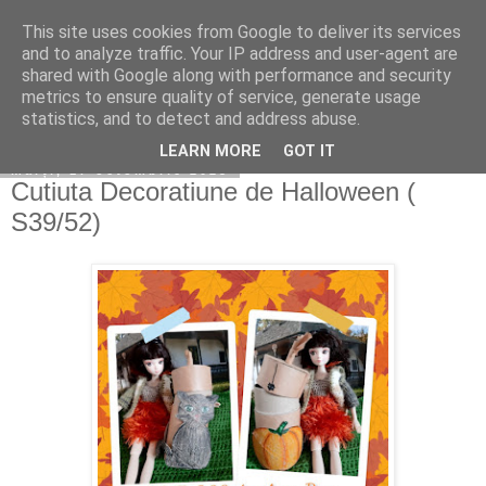
This site uses cookies from Google to deliver its services
Copilarim
and to analyze traffic. Your IP address and user-agent are
shared with Google along with performance and security
metrics to ensure quality of service, generate usage
statistics, and to detect and address abuse.
▼
LEARN MORE
GOT IT
marți, 17 octombrie 2023
Cutiuta Decoratiune de Halloween (
S39/52)