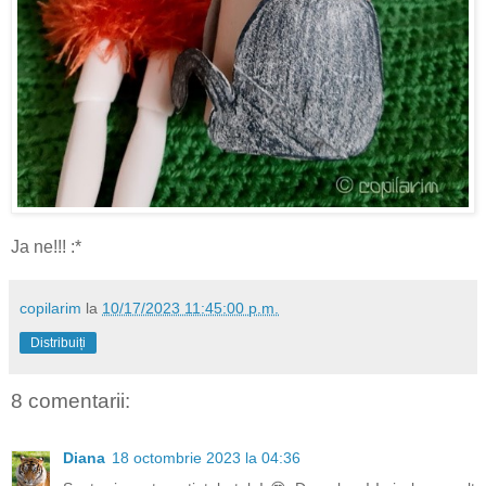
Ja ne!!! :*
copilarim
la
10/17/2023 11:45:00 p.m.
Distribuiți
8 comentarii:
Diana
18 octombrie 2023 la 04:36