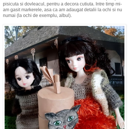
pisicuta si dovleacul, pentru a decora cutiuta. Intre timp mi-
am gasit markerele, asa ca am adaugat detalii la ochi si nu
numai (la ochi de exemplu, albul).