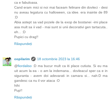
ca e fabuloasa.
Cand eram mici si noi mai faceam felinare din dovleci - desi
nu aveau legatura cu halloween, ca idee. era inainte de 89
:D
Abia astept sa vad pozele de la exop de bostanei -imi place
asa mult sa ii vad - mai sunt si unii decorativi gen tartacuta..
eh... :D
Pupici cu drag!!
Răspundeți
copilarim
18 octombrie 2023 la 16:46
@
fiordaliso
:D ma bucur mult ca iti place cutiuta. Si eu ma
uit acum la ea - o am la indemana... dovleacul sper ca e in
siguranta - avem doi adevarati in camara si... nah:D ma
gandesc ca nu il vor ataca :O
hihi
Pup!!
Răspundeți