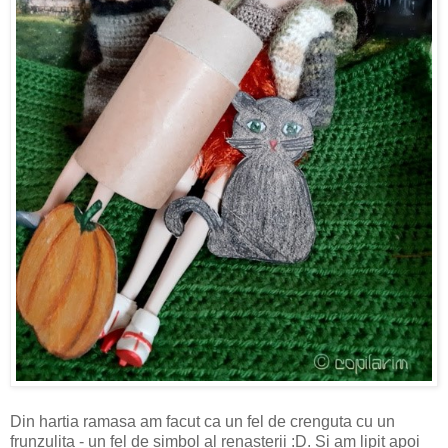
Din hartia ramasa am facut ca un fel de crenguta cu un
frunzulita - un fel de simbol al renasterii :D. Si am lipit apoi