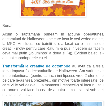
Buna!
Acum o saptamana puneam in actiune operatiunea
decoratiuni de Halloween - pe care insa le veti vedea maine,
la MFC. Am lucrat cu baietii si s-a lasat cu o multime de
creatii - motiv pentru care Ralu mi-a pus in vedere sa facem
ceva mai putin „voluminos” a doua zi :)))). Evident baietii si-
au luat capodoperele cu ei.
Transformările creative de octombrie
au avut ca a treia
tema impusa fix decoratiunile de Halloween. Am sarit peste
inele intentionat (pentru ca inca imi lipsesc vreo 2 elemente
pe care le-as vrea prezente... din motive foarte interesate, pe
care vi le voi dezvalui la momentul respectiv) si inca nu stiu
ce anume voi face la cea de-a patra tema - stiti si voi: idei
multe, timp limitat..