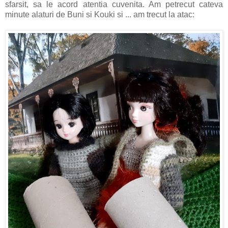
sfarsit, sa le acord atentia cuvenita. Am petrecut cateva
minute alaturi de Buni si Kouki si ... am trecut la atac: