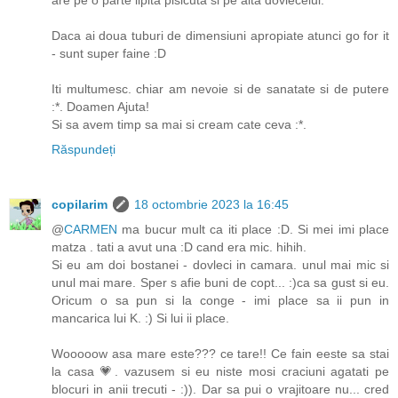
Daca ai doua tuburi de dimensiuni apropiate atunci go for it
- sunt super faine :D
Iti multumesc. chiar am nevoie si de sanatate si de putere
:*. Doamen Ajuta!
Si sa avem timp sa mai si cream cate ceva :*.
Răspundeți
copilarim
18 octombrie 2023 la 16:45
@
CARMEN
ma bucur mult ca iti place :D. Si mei imi place
matza . tati a avut una :D cand era mic. hihih.
Si eu am doi bostanei - dovleci in camara. unul mai mic si
unul mai mare. Sper s afie buni de copt... :)ca sa gust si eu.
Oricum o sa pun si la conge - imi place sa ii pun in
mancarica lui K. :) Si lui ii place.
Wooooow asa mare este??? ce tare!! Ce fain eeste sa stai
la casa 💗. vazusem si eu niste mosi craciuni agatati pe
blocuri in anii trecuti - :)). Dar sa pui o vrajitoare nu... cred