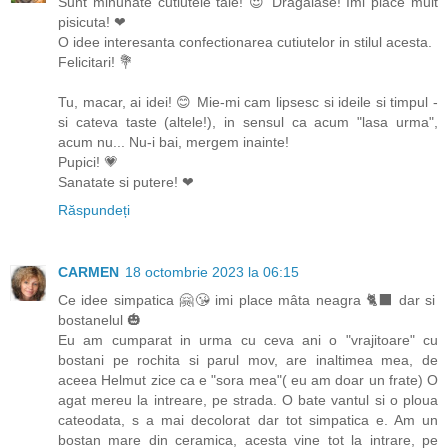
Sunt minunate cutiutele tale! 😍 Dragalase! Imi place mult
pisicuta! ❤
O idee interesanta confectionarea cutiutelor in stilul acesta.
Felicitari! 💐
Tu, macar, ai idei! 😊 Mie-mi cam lipsesc si ideile si timpul -
si cateva taste (altele!), in sensul ca acum "lasa urma",
acum nu... Nu-i bai, mergem inainte!
Pupici! 💗
Sanatate si putere! ❤
Răspundeți
CARMEN
18 octombrie 2023 la 06:15
Ce idee simpatica 🤗😘 imi place mâta neagra 🐈‍⬛ dar si
bostanelul 🎃
Eu am cumparat in urma cu ceva ani o "vrajitoare" cu
bostani pe rochita si parul mov, are inaltimea mea, de
aceea Helmut zice ca e "sora mea"( eu am doar un frate) O
agat mereu la intreare, pe strada. O bate vantul si o ploua
cateodata, s a mai decolorat dar tot simpatica e. Am un
bostan mare din ceramica, acesta vine tot la intrare, pe