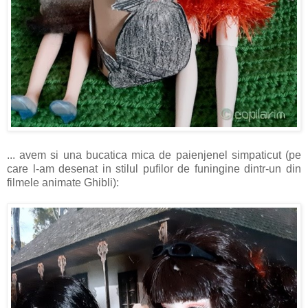
... avem si una bucatica mica de paienjenel simpaticut (pe
care l-am desenat in stilul pufilor de funingine dintr-un din
filmele animate Ghibli):