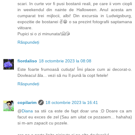
scari. In curte vor fi pusi bostanii reali, pe care ii vom ciopli
in weekendul din nainte de Halloween. Anul acesta am
cumparat trei mijlocii, albi! Din excursia in Ludwigsburg,
expozitie de bostanei ✌️😁 o sa prezint fotografii saptamana
viitoare.
Pupici si o zi minunata!🤗😘
Răspundeți
fiordaliso
18 octombrie 2023 la 08:08
Este foarte frumoasă cutiuța! Îmi place cum ai decorat-o.
Dovleacul ăla... vezi să nu îl pună la copt fetele!
Răspundeți
copilarim
18 octombrie 2023 la 16:41
@
Diana
sa stii ca este de fapt doar una :D Doare ca am
facut eu exces de zel (Sau am uitat ce pozasem... hahaha)
si m-am zapacit cu pozele.
are pe o parte lipita pisicuta si pe alta dovlecelul.