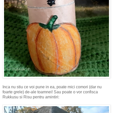
Inca nu stiu ce voi pune in ea, poate mici comori (dar nu
foarte grele) de-ale toamnei! Sau poate o vor confisca
Rukkusu si Risu pentru amintiri: