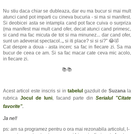
Nu stiu daca chiar se dubleaza, dar eu ma bucur si mai mult
atunci cand pot imparti cu cineva bucuria - si ma si manifest.
Si deobicei asta se intampla cand pot face cuiva o surpriza
(ma manifest mai mult cand ofer, decat atunci cand primesc,
si cand ma fac micuta de tot si ma minunez... dar cand ofer,
sunt un adeverat spectacol..„ si iti place? si si si?” 😂🤣
Cat despre a doua - asta incerc sa fac in fiecare zi. Sa ma
bucur de ceea ce am. Si sa fac macar cate ceva mic acolo,
in fiecare zi.
📚📚
Acest articol este inscris si in
tabelul
gazduit de
Suzana
la
rubrica
Jocul de luni
, facand parte din
Serialul ”Citate
favorite”
.
Ja ne!!
ps: am sa programez pentru o ora mai rezonabila articolul, l-