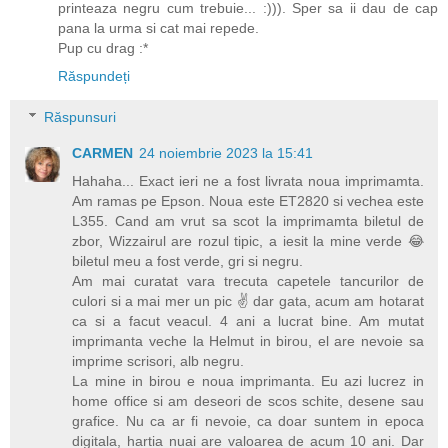
printeaza negru cum trebuie... :))). Sper sa ii dau de cap
pana la urma si cat mai repede.
Pup cu drag :*
Răspundeți
Răspunsuri
CARMEN
24 noiembrie 2023 la 15:41
Hahaha... Exact ieri ne a fost livrata noua imprimamta.
Am ramas pe Epson. Noua este ET2820 si vechea este
L355. Cand am vrut sa scot la imprimamta biletul de
zbor, Wizzairul are rozul tipic, a iesit la mine verde 😂
biletul meu a fost verde, gri si negru.
Am mai curatat vara trecuta capetele tancurilor de
culori si a mai mer un pic ✌️ dar gata, acum am hotarat
ca si a facut veacul. 4 ani a lucrat bine. Am mutat
imprimanta veche la Helmut in birou, el are nevoie sa
imprime scrisori, alb negru.
La mine in birou e noua imprimanta. Eu azi lucrez in
home office si am deseori de scos schite, desene sau
grafice. Nu ca ar fi nevoie, ca doar suntem in epoca
digitala, hartia nuai are valoarea de acum 10 ani. Dar