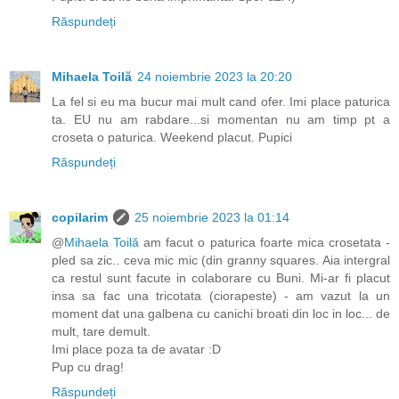
Răspundeți
Mihaela Toilă
24 noiembrie 2023 la 20:20
La fel si eu ma bucur mai mult cand ofer. Imi place paturica
ta. EU nu am rabdare...si momentan nu am timp pt a
croseta o paturica. Weekend placut. Pupici
Răspundeți
copilarim
25 noiembrie 2023 la 01:14
@
Mihaela Toilă
am facut o paturica foarte mica crosetata -
pled sa zic.. ceva mic mic (din granny squares. Aia intergral
ca restul sunt facute in colaborare cu Buni. Mi-ar fi placut
insa sa fac una tricotata (ciorapeste) - am vazut la un
moment dat una galbena cu canichi broati din loc in loc... de
mult, tare demult.
Imi place poza ta de avatar :D
Pup cu drag!
Răspundeți