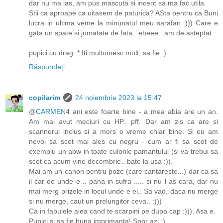
dar nu ma las, am pus mascuta si incerc sa ma fac utila.
Stii ca aproape ca uitasem de paturica? ASta pentru ca Buni
lucra in ultima veme la minunatul meu sarafan :))) Care e
gata un spate si jumatate de fata.. eheee.. am de asteptat.
pupici cu drag :* Iti multumesc mult, sa fie :)
Răspundeți
copilarim
24 noiembrie 2023 la 15:47
@
CARMEN
4 ani este foarte bine - a mea abia are un an.
Am mai avut meciuri cu HP.. pff. Dar am zis ca are si
scannerul inclus si a mers o vreme chiar bine. Si eu am
nevoi sa scot mai ales cu negru - cum ar fi sa scot de
exemplu un abw in toate culorile pamantului (si va trebui sa
scot ca acum vine decembrie.. bate la usa :)).
Mai am un canon pentru poze (care cantareste...) dar ca sa
il car de unde e .. pana in sufra ..... si nu l-as cara, dar nu
mai merg prizele in locul unde e el.. Sa vad, daca nu merge
si nu merge, caut un prelungitor ceva.. :)))
Ca in fabulele alea cand te scarpini pe dupa cap :))). Asa e.
Pupici si sa fie buna imprimanta! Spor azi :)