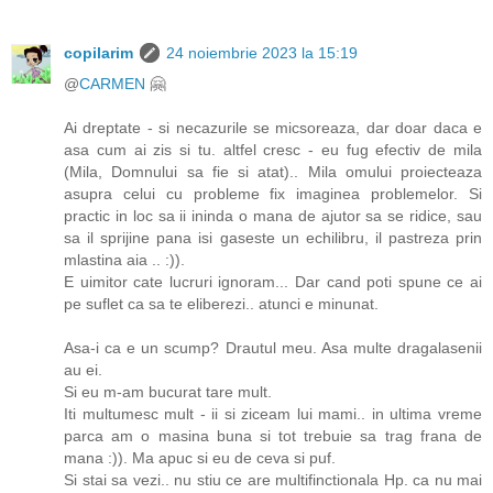
copilarim
24 noiembrie 2023 la 15:19
@
CARMEN
🤗
Ai dreptate - si necazurile se micsoreaza, dar doar daca e
asa cum ai zis si tu. altfel cresc - eu fug efectiv de mila
(Mila, Domnului sa fie si atat).. Mila omului proiecteaza
asupra celui cu probleme fix imaginea problemelor. Si
practic in loc sa ii ininda o mana de ajutor sa se ridice, sau
sa il sprijine pana isi gaseste un echilibru, il pastreza prin
mlastina aia .. :)).
E uimitor cate lucruri ignoram... Dar cand poti spune ce ai
pe suflet ca sa te eliberezi.. atunci e minunat.
Asa-i ca e un scump? Drautul meu. Asa multe dragalasenii
au ei.
Si eu m-am bucurat tare mult.
Iti multumesc mult - ii si ziceam lui mami.. in ultima vreme
parca am o masina buna si tot trebuie sa trag frana de
mana :)). Ma apuc si eu de ceva si puf.
Si stai sa vezi.. nu stiu ce are multifinctionala Hp. ca nu mai