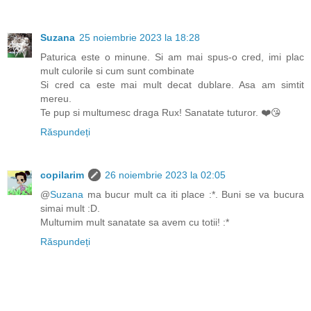
Suzana
25 noiembrie 2023 la 18:28
Paturica este o minune. Si am mai spus-o cred, imi plac
mult culorile si cum sunt combinate
Si cred ca este mai mult decat dublare. Asa am simtit
mereu.
Te pup si multumesc draga Rux! Sanatate tuturor. ❤️😘
Răspundeți
copilarim
26 noiembrie 2023 la 02:05
@
Suzana
ma bucur mult ca iti place :*. Buni se va bucura
simai mult :D.
Multumim mult sanatate sa avem cu totii! :*
Răspundeți