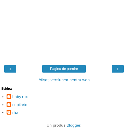
‹
›
Pagina de pornire
Afișați versiunea pentru web
Echipa
baby.rux
copilarim
rha
Un produs
Blogger
.