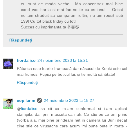
eu sunt de moda veche... Ma concentrez mai bine
cand vad hartia si mai fac notite cu creionul.... Oricat
ne am straduit sa cumparam ieftin, nu am reusit sub
199! Cu tot black friday cu tot!
Succes cu imprimanta ta ✌️🤗😘
Răspundeți
fiordaliso
24 noiembrie 2023 la 15:21
Păturica este foarte frumoasă dar năsucul de Kouki este cel
mai frumos! Pupici pe boticul lui, și ție multă sănătate!
Răspundeți
copilarim
24 noiembrie 2023 la 15:27
@
fiordaliso
sa sii ca m-am conformat si i-am aplicat
stampila, dar prin mascuta ca nah. Ce stiu eu ce am prins
(vorba aia, mai bine prindeam net in camera lui Buni decat
cine stie ce virusache care acum imi pune bete in roate -