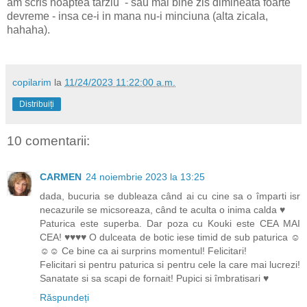
am scris noaptea tarziu - sau mai bine zis dimineata foarte
devreme - insa ce-i in mana nu-i minciuna (alta zicala,
hahaha).
copilarim
la
11/24/2023 11:22:00 a.m.
Distribuiți
10 comentarii:
CARMEN
24 noiembrie 2023 la 13:25
dada, bucuria se dubleaza când ai cu cine sa o împarti isr
necazurile se micsoreaza, când te aculta o inima calda ♥
Paturica este superba. Dar poza cu Kouki este CEA MAI
CEA! ♥♥♥♥ O dulceata de botic iese timid de sub paturica ☺
☺☺ Ce bine ca ai surprins momentul! Felicitari!
Felicitari si pentru paturica si pentru cele la care mai lucrezi!
Sanatate si sa scapi de fornait! Pupici si îmbratisari ♥
Răspundeți