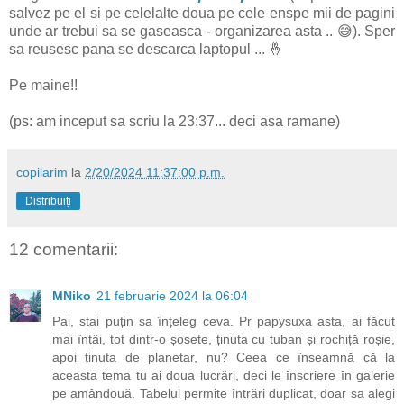
salvez pe el si pe celelalte doua pe cele enspe mii de pagini
unde ar trebui sa se gaseasca - organizarea asta .. 😅). Sper
sa reusesc pana se descarca laptopul ... 🤞
Pe maine!!
(ps: am inceput sa scriu la 23:37... deci asa ramane)
copilarim
la
2/20/2024 11:37:00 p.m.
Distribuiți
12 comentarii:
MNiko
21 februarie 2024 la 06:04
Pai, stai puțin sa înțeleg ceva. Pr papysuxa asta, ai făcut
mai întâi, tot dintr-o șosete, ținuta cu tuban și rochiță roșie,
apoi ținuta de planetar, nu? Ceea ce înseamnă că la
aceasta tema tu ai doua lucrări, deci le înscriere în galerie
pe amândouă. Tabelul permite întrări duplicat, doar sa alegi