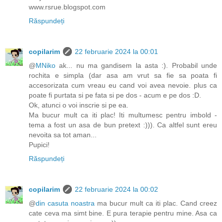
www.rsrue.blogspot.com
Răspundeți
copilarim
22 februarie 2024 la 00:01
@
MNiko
ak... nu ma gandisem la asta :). Probabil unde
rochita e simpla (dar asa am vrut sa fie sa poata fi
accesorizata cum vreau eu cand voi avea nevoie. plus ca
poate fi purtata si pe fata si pe dos - acum e pe dos :D.
Ok, atunci o voi inscrie si pe ea.
Ma bucur mult ca iti plac! Iti multumesc pentru imbold -
tema a fost un asa de bun pretext :))). Ca altfel sunt ereu
nevoita sa tot aman...
Pupici!
Răspundeți
copilarim
22 februarie 2024 la 00:02
@
din casuta noastra
ma bucur mult ca iti plac. Cand creez
cate ceva ma simt bine. E pura terapie pentru mine. Asa ca