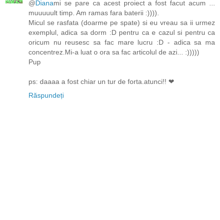
@
Diana
mi se pare ca acest proiect a fost facut acum ...
muuuuult timp. Am ramas fara baterii :)))).
Micul se rasfata (doarme pe spate) si eu vreau sa ii urmez
exemplul, adica sa dorm :D pentru ca e cazul si pentru ca
oricum nu reusesc sa fac mare lucru :D - adica sa ma
concentrez.Mi-a luat o ora sa fac articolul de azi... :)))))
Pup
ps: daaaa a fost chiar un tur de forta.atunci!! ❤
Răspundeți