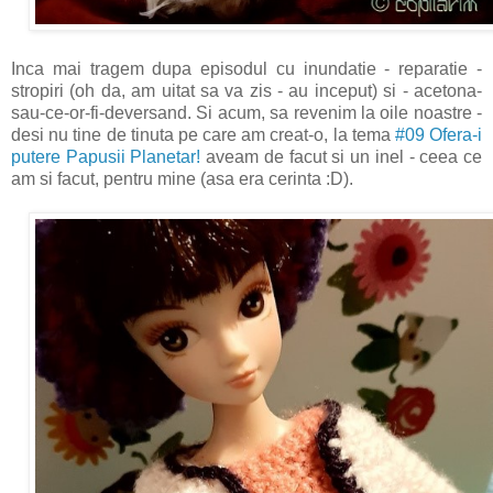
Inca mai tragem dupa episodul cu inundatie - reparatie -
stropiri (oh da, am uitat sa va zis - au inceput) si - acetona-
sau-ce-or-fi-deversand. Si acum, sa revenim la oile noastre -
desi nu tine de tinuta pe care am creat-o, la tema
#09 Ofera-i
putere Papusii Planetar!
aveam de facut si un inel - ceea ce
am si facut, pentru mine (asa era cerinta :D).