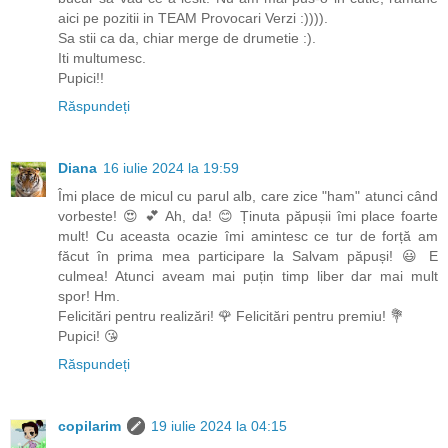
aici pe pozitii in TEAM Provocari Verzi :)))).
Sa stii ca da, chiar merge de drumetie :).
Iti multumesc.
Pupici!!
Răspundeți
Diana
16 iulie 2024 la 19:59
Îmi place de micul cu parul alb, care zice "ham" atunci când
vorbeste! 😍 💕 Ah, da! 😊 Ținuta păpușii îmi place foarte
mult! Cu aceasta ocazie îmi amintesc ce tur de forță am
făcut în prima mea participare la Salvam păpuși! 😃 E
culmea! Atunci aveam mai puțin timp liber dar mai mult
spor! Hm.
Felicitări pentru realizări! 🌹 Felicitări pentru premiu! 💐
Pupici! 😘
Răspundeți
copilarim
19 iulie 2024 la 04:15