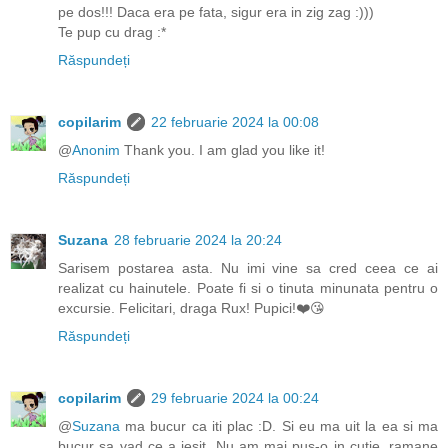
pe dos!!! Daca era pe fata, sigur era in zig zag :)))
Te pup cu drag :*
Răspundeți
copilarim
22 februarie 2024 la 00:08
@
Anonim
Thank you. I am glad you like it!
Răspundeți
Suzana
28 februarie 2024 la 20:24
Sarisem postarea asta. Nu imi vine sa cred ceea ce ai
realizat cu hainutele. Poate fi si o tinuta minunata pentru o
excursie. Felicitari, draga Rux! Pupici!❤️😘
Răspundeți
copilarim
29 februarie 2024 la 00:24
@
Suzana
ma bucur ca iti plac :D. Si eu ma uit la ea si ma
bucur sa vad ce a iesit. Nu am mai pus-o in cutie, ramane