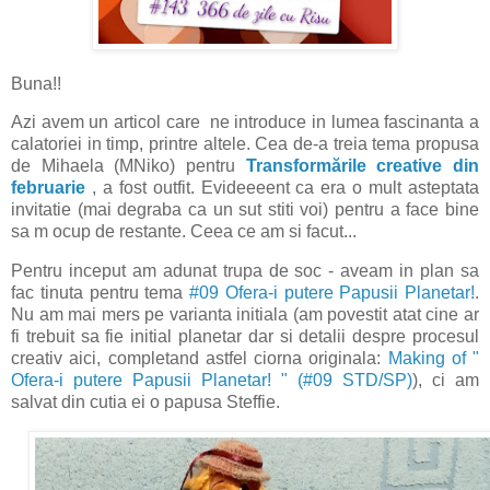
Buna!!
Azi avem un articol care ne introduce in lumea fascinanta a
calatoriei in timp, printre altele. Cea de-a treia tema propusa
de Mihaela (MNiko) pentru
Transformările creative din
februarie
, a fost outfit. Evideeeent ca era o mult asteptata
invitatie (mai degraba ca un sut stiti voi) pentru a face bine
sa m ocup de restante. Ceea ce am si facut...
Pentru inceput am adunat trupa de soc - aveam in plan sa
fac tinuta pentru tema
#09 Ofera-i putere Papusii Planetar!
.
Nu am mai mers pe varianta initiala (am povestit atat cine ar
fi trebuit sa fie initial planetar dar si detalii despre procesul
creativ aici, completand astfel ciorna originala:
Making of "
Ofera-i putere Papusii Planetar! " (#09 STD/SP)
), ci am
salvat din cutia ei o papusa Steffie.