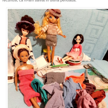
recunosc ca m-am salvat in ultina perioada.