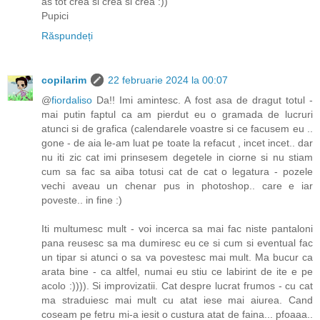
as tot crea si crea si crea :))
Pupici
Răspundeți
copilarim
22 februarie 2024 la 00:07
@
fiordaliso
Da!! Imi amintesc. A fost asa de dragut totul -
mai putin faptul ca am pierdut eu o gramada de lucruri
atunci si de grafica (calendarele voastre si ce facusem eu ..
gone - de aia le-am luat pe toate la refacut , incet incet.. dar
nu iti zic cat imi prinsesem degetele in ciorne si nu stiam
cum sa fac sa aiba totusi cat de cat o legatura - pozele
vechi aveau un chenar pus in photoshop.. care e iar
poveste.. in fine :)
Iti multumesc mult - voi incerca sa mai fac niste pantaloni
pana reusesc sa ma dumiresc eu ce si cum si eventual fac
un tipar si atunci o sa va povestesc mai mult. Ma bucur ca
arata bine - ca altfel, numai eu stiu ce labirint de ite e pe
acolo :)))). Si improvizatii. Cat despre lucrat frumos - cu cat
ma straduiesc mai mult cu atat iese mai aiurea. Cand
coseam pe fetru mi-a iesit o custura atat de faina... pfoaaa..