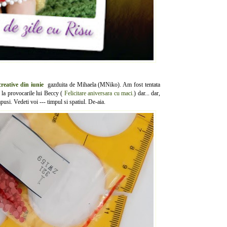
reative din iunie
gazduita de Mihaela (MNiko). Am fost tentata
e la provocarile lui Beccy (
Felicitare aniversara cu maci.
) dar... dar,
usi. Vedeti voi --- timpul si spatiul. De-aia.