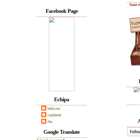
Sunt r
Facebook Page
Echipa
baby.rux
copilarim
A
rha
Google Translate