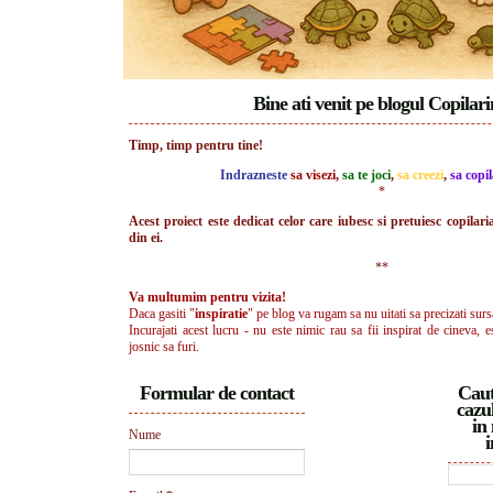
Bine ati venit pe blogul Copilar
Timp, timp pentru tine!
Indrazneste
sa visezi
,
sa te joci
,
sa creezi
,
sa copil
*
Acest proiect este dedicat celor care iubesc si pretuiesc copilari
din ei.
**
Va multumim pentru vizita!
Daca gasiti "
inspiratie
" pe blog va rugam sa nu uitati sa precizati surs
Incurajati acest lucru - nu este nimic rau sa fii inspirat de cineva, e
josnic sa furi.
Formular de contact
Caut
cazul
in 
Nume
i