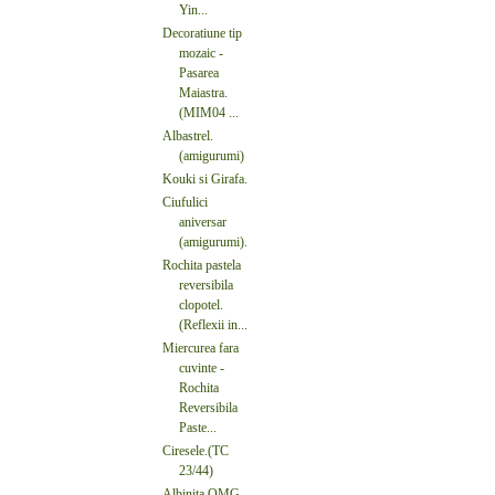
Yin...
Decoratiune tip
mozaic -
Pasarea
Maiastra.
(MIM04 ...
Albastrel.
(amigurumi)
Kouki si Girafa.
Ciufulici
aniversar
(amigurumi).
Rochita pastela
reversibila
clopotel.
(Reflexii in...
Miercurea fara
cuvinte -
Rochita
Reversibila
Paste...
Ciresele.(TC
23/44)
Albinita OMG.