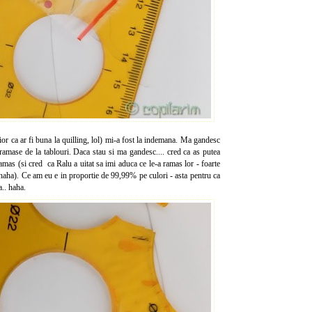
or ca ar fi buna la quilling, lol) mi-a fost la indemana. Ma gandesc
 ramase de la tablouri. Daca stau si ma gandesc.... cred ca as putea
amas (si cred ca Ralu a uitat sa imi aduca ce le-a ramas lor - foarte
ahaha). Ce am eu e in proportie de 99,99% pe culori - asta pentru ca
.. haha.