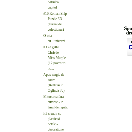
patrulea
capitol
#16 Roman Ship
Puzzle 3D
(Jurnal de
Spu
colectionar)
dre
O oita
cu...unicorni.
#33 Agatha
Christie -
Miss Marple
(12 povestiri
no...
Apus magic de
soare.
(Reflexii in
Oglinda 70)
Miercurea fara
cuvinte - in
lanul de rapita.
Fii creativ cu
plastic si
petale -
decoratiune