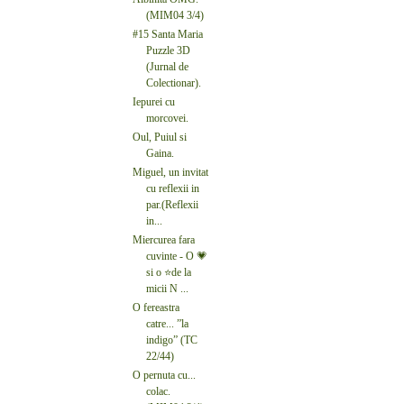
(MIM04 3/4)
#15 Santa Maria
Puzzle 3D
(Jurnal de
Colectionar).
Iepurei cu
morcovei.
Oul, Puiul si
Gaina.
Miguel, un invitat
cu reflexii in
par.(Reflexii
in...
Miercurea fara
cuvinte - O 💗
si o ⭐de la
micii N ...
O fereastra
catre... ”la
indigo” (TC
22/44)
O pernuta cu...
colac.