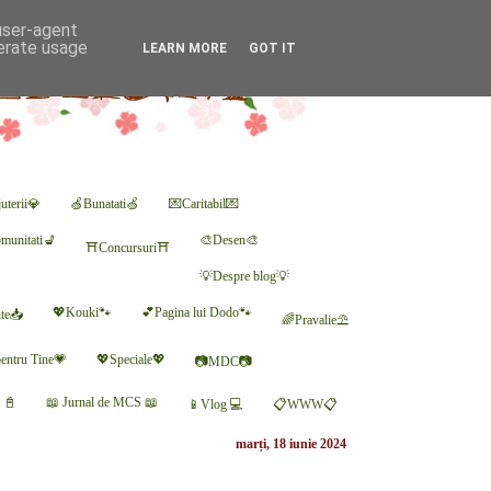
 user-agent
nerate usage
LEARN MORE
GOT IT
uterii💎
🍏Bunatati🍏
💌Caritabil💌
munitati💺
🎨Desen🎨
⛩Concursuri⛩
💡Despre blog💡
💖Kouki🐾
💕Pagina lui Dodo🐾
nte📥
🌈Pravalie⛱
entru Tine💗
💖Speciale💖
📷MDC📷
r 📓
📖 Jurnal de MCS 📖
📱Vlog 💻
📋WWW📋
marți, 18 iunie 2024