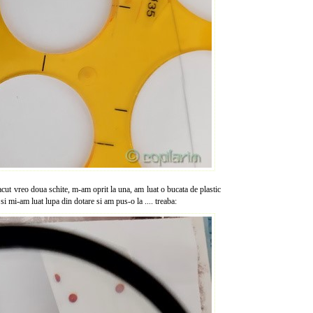
cut vreo doua schite, m-am oprit la una, am luat o bucata de plastic
 si mi-am luat lupa din dotare si am pus-o la .... treaba: