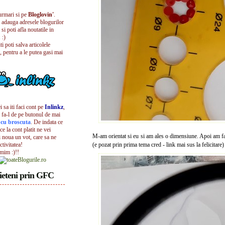
urmari si pe
Bloglovin'
.
i adauga adresele blogurilor
 si poti afla noutatile in
 :)
iti poti salva articolele
, pentru a le putea gasi mai
 sa iti faci cont pe
Inlinkz
,
 fa-l de pe butonul de mai
l cu broscuta
. De indata ce
ece la cont platit ne vei
M-am orientat si eu si am ales o dimensiune. Apoi am fa
i noua un vot, care sa ne
ctivitatea!
(e pozat prin prima tema cred - link mai sus la felicitare)
umim :)!!
ieteni prin GFC