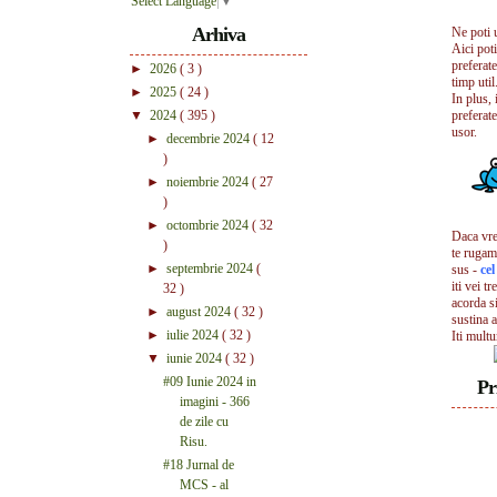
Select Language
▼
Arhiva
Ne poti 
Aici pot
preferate
►
2026
( 3 )
timp util.
►
2025
( 24 )
In plus, 
▼
2024
( 395 )
preferate
usor.
►
decembrie 2024
( 12
)
►
noiembrie 2024
( 27
)
►
octombrie 2024
( 32
Daca vrei
)
te rugam
►
septembrie 2024
(
sus -
ce
iti vei tr
32 )
acorda s
►
august 2024
( 32 )
sustina a
►
iulie 2024
( 32 )
Iti mult
▼
iunie 2024
( 32 )
#09 Iunie 2024 in
Pr
imagini - 366
de zile cu
Risu.
#18 Jurnal de
MCS - al