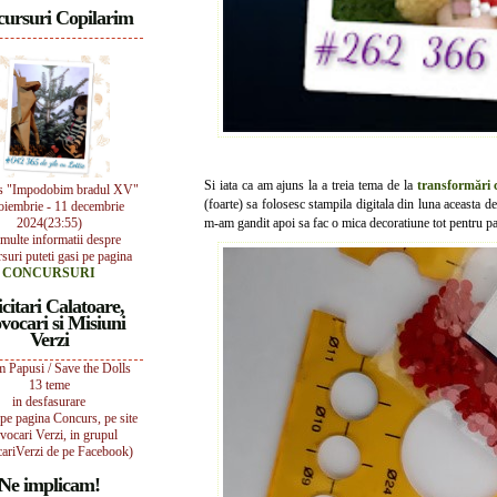
ursuri Copilarim
Si iata ca am ajuns la a treia tema de la
transformări c
s "Impodobim bradul XV"
(foarte) sa folosesc stampila digitala din luna aceasta d
oiembrie - 11 decembrie
2024(23:55)
m-am gandit apoi sa fac o mica decoratiune tot pentru pap
multe informatii despre
suri puteti gasi pe pagina
CONCURSURI
icitari Calatoare,
vocari si Misiuni
Verzi
 Papusi / Save the Dolls
13 teme
in desfasurare
i pe pagina Concurs, pe site
vocari Verzi, in grupul
ariVerzi de pe Facebook)
Ne implicam!