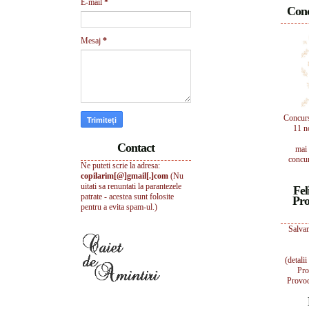
E-mail
*
Conc
Mesaj
*
Concur
11 n
Contact
mai 
concur
Ne puteti scrie la adresa:
copilarim[@]gmail[.]com
(Nu
uitati sa renuntati la parantezele
Fel
patrate - acestea sunt folosite
Pro
pentru a evita spam-ul.)
Salvam
(detali
Pro
Provoc