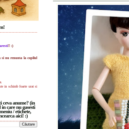
im!
aresti
!! :)
a si nu renunta la copilul
a.
ste in schimb foarte urat si
i ceva anume? (in
 in care nu gasesti
meniu / etichete,
ncearca aici! :)