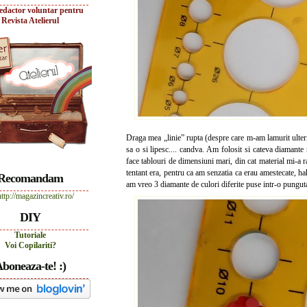
edactor voluntar pentru
Revista Atelierul
Draga mea „linie” rupta (despre care m-am lamurit ulteri
sa o si lipesc.... candva. Am folosit si cateva diamante
face tablouri de dimensiuni mari, din cat material mi-a r
tentant era, pentru ca am senzatia ca erau amestecate, h
Recomandam
am vreo 3 diamante de culori diferite puse intr-o punguta
DIY
Tutoriale
Voi Copilariti?
boneaza-te! :)