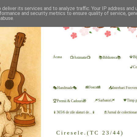
deliver its services and to analyze traffic. Your IP address and
formance and security metrics to ensure quality of service, ge
 abuse.
Acasa
💎Bij
📺Animatie📺
📚Biblioteca📚
💺Co
🎎Joaca🎎
🎭Handmade🎭
📤Intrebari Frecve
🎆Sarbatori🎆
💗Timp p
🏆Premii & Cadouri🎁
📱365/6 de zile alaturi de...📱
📓Jurnal de colectiona
Ciresele.(TC 23/44)