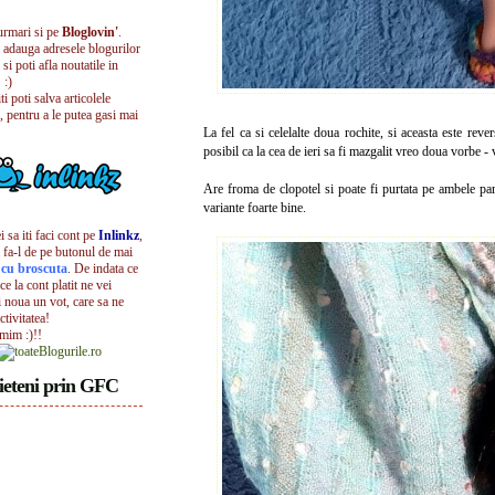
urmari si pe
Bloglovin'
.
i adauga adresele blogurilor
 si poti afla noutatile in
 :)
iti poti salva articolele
, pentru a le putea gasi mai
La fel ca si celelalte doua rochite, si aceasta este rev
posibil ca la cea de ieri sa fi mazgalit vreo doua vorbe - v
Are froma de clopotel si poate fi purtata pe ambele par
variante foarte bine.
 sa iti faci cont pe
Inlinkz
,
 fa-l de pe butonul de mai
l cu broscuta
. De indata ce
ece la cont platit ne vei
i noua un vot, care sa ne
ctivitatea!
umim :)!!
ieteni prin GFC