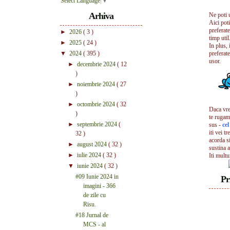
Select Language
▼
Arhiva
Ne poti 
Aici pot
preferate
►
2026
( 3 )
timp util.
►
2025
( 24 )
In plus, 
▼
2024
( 395 )
preferate
usor.
►
decembrie 2024
( 12
)
►
noiembrie 2024
( 27
)
►
octombrie 2024
( 32
Daca vrei
)
te rugam
►
septembrie 2024
(
sus -
ce
iti vei tr
32 )
acorda s
►
august 2024
( 32 )
sustina a
►
iulie 2024
( 32 )
Iti mult
▼
iunie 2024
( 32 )
#09 Iunie 2024 in
Pr
imagini - 366
de zile cu
Risu.
#18 Jurnal de
MCS - al