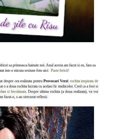
icei sa primeasca hainute noi. Anul acesta am facut si eu, fara sa
atat intr-o micuta sesiune foto aici:
Paste fericit!
t despre cea realizata pentru
Provocari Verzi
:
rochita inspirata de
tat o a doua rochita lucrata cu acelasi fir multicolor. Cred ca a fost si
lata si Involanata.
Despre ultima rochita (a doua realizata), va voi
m facut-o, s-au strecurat reflexii: