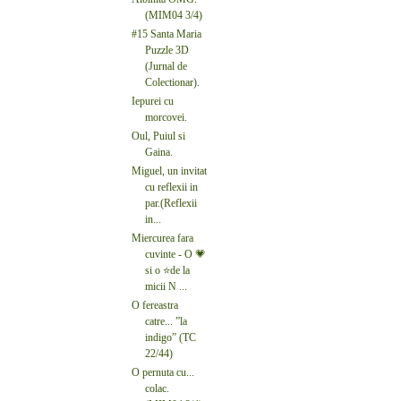
(MIM04 3/4)
#15 Santa Maria
Puzzle 3D
(Jurnal de
Colectionar).
Iepurei cu
morcovei.
Oul, Puiul si
Gaina.
Miguel, un invitat
cu reflexii in
par.(Reflexii
in...
Miercurea fara
cuvinte - O 💗
si o ⭐de la
micii N ...
O fereastra
catre... ”la
indigo” (TC
22/44)
O pernuta cu...
colac.