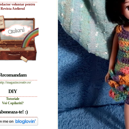
edactor voluntar pentru
Revista Atelierul
Recomandam
DIY
Tutoriale
Voi Copilariti?
boneaza-te! :)