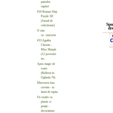
patrulea
capitol
#16 Roman Ship
Puzzle 3D
(Jurnal de
Spu
colectionar)
dre
O oita
cu...unicorni.
#33 Agatha
Christie -
Miss Marple
(12 povestiri
no...
Apus magic de
soare.
(Reflexii in
Oglinda 70)
Miercurea fara
cuvinte - in
lanul de rapita.
Fii creativ cu
plastic si
petale -
decoratiune