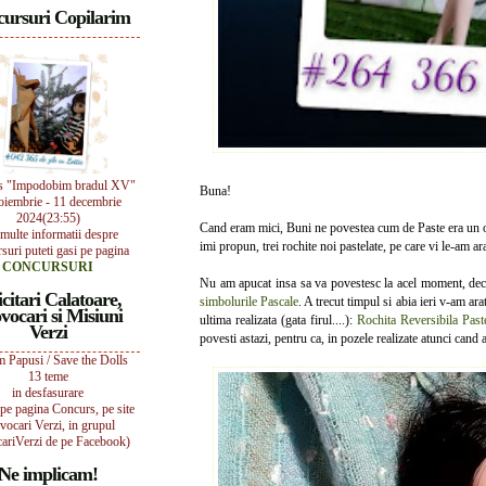
ursuri Copilarim
s "Impodobim bradul XV"
Buna!
oiembrie - 11 decembrie
2024(23:55)
Cand eram mici, Buni ne povestea cum de Paste era un ob
multe informatii despre
imi propun, trei rochite noi pastelate, pe care vi le-am ar
suri puteti gasi pe pagina
CONCURSURI
Nu am apucat insa sa va povestesc la acel moment, deca
icitari Calatoare,
simbolurile Pascale
. A trecut timpul si abia ieri v-am ara
vocari si Misiuni
ultima realizata (gata firul....):
Rochita Reversibila Paste
Verzi
povesti astazi, pentru ca, in pozele realizate atunci cand a
 Papusi / Save the Dolls
13 teme
in desfasurare
i pe pagina Concurs, pe site
vocari Verzi, in grupul
ariVerzi de pe Facebook)
Ne implicam!