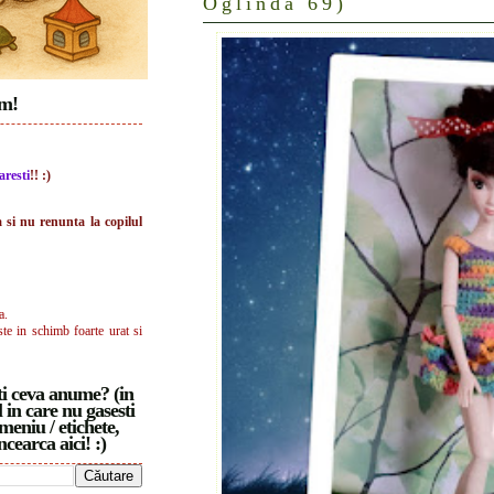
Oglinda 69)
im!
aresti
!! :)
a si nu renunta la copilul
a.
ste in schimb foarte urat si
i ceva anume? (in
 in care nu gasesti
meniu / etichete,
ncearca aici! :)