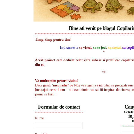
Bine ati venit pe blogul Copilar
Timp, timp pentru tine!
Indrazneste
sa visezi
,
sa te joci
,
sa creezi
,
sa copil
*
Acest proiect este dedicat celor care iubesc si pretuiesc copilari
din ei.
**
Va multumim pentru vizita!
Daca gasiti "
inspiratie
" pe blog va rugam sa nu uitati sa precizati surs
Incurajati acest lucru - nu este nimic rau sa fii inspirat de cineva, e
josnic sa furi.
Formular de contact
Caut
cazul
in 
Nume
i