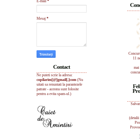
E-mail
*
Conc
Mesaj
*
Concur
11 n
Contact
mai 
concur
Ne puteti scrie la adresa:
copilarim[@]gmail[.]com
(Nu
uitati sa renuntati la parantezele
Fel
patrate - acestea sunt folosite
Pro
pentru a evita spam-ul.)
Salvam
(detali
Pro
Provoc