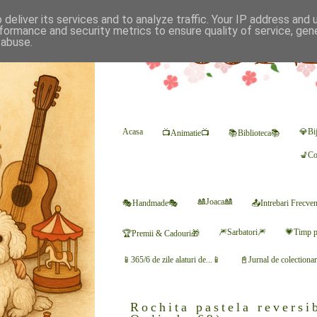
deliver its services and to analyze traffic. Your IP address and
formance and security metrics to ensure quality of service, ge
 abuse.
Acasa
💎Bij
📺Animatie📺
📚Biblioteca📚
💺Co
🎎Joaca🎎
🎭Handmade🎭
📤Intrebari Frecve
🎆Sarbatori🎆
💗Timp p
🏆Premii & Cadouri🎁
📱365/6 de zile alaturi de...📱
📓Jurnal de colectiona
Rochita pastela reversib