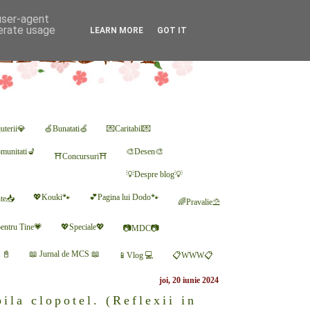
 user-agent
nerate usage
LEARN MORE
GOT IT
uterii💎
🍏Bunatati🍏
💌Caritabil💌
munitati💺
🎨Desen🎨
⛩Concursuri⛩
💡Despre blog💡
💖Kouki🐾
💕Pagina lui Dodo🐾
nte📥
🌈Pravalie⛱
entru Tine💗
💖Speciale💖
📷MDC📷
r 📓
📖 Jurnal de MCS 📖
📱Vlog 💻
📋WWW📋
joi, 20 iunie 2024
ila clopotel. (Reflexii in