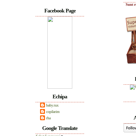
Sunt r
Facebook Page
Echipa
baby.rux
copilarim
A
rha
Google Translate