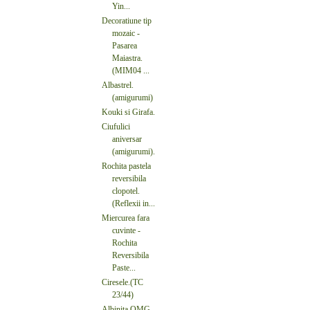
Yin...
Decoratiune tip
mozaic -
Pasarea
Maiastra.
(MIM04 ...
Albastrel.
(amigurumi)
Kouki si Girafa.
Ciufulici
aniversar
(amigurumi).
Rochita pastela
reversibila
clopotel.
(Reflexii in...
Miercurea fara
cuvinte -
Rochita
Reversibila
Paste...
Ciresele.(TC
23/44)
Albinita OMG.