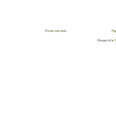
Postare mai nouă
Pag
Abonați-vă la: