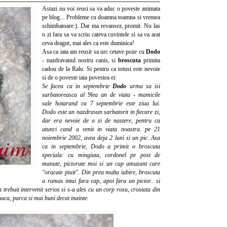
Astazi nu voi reusi sa va aduc o poveste animata
pe blog... Probleme cu doamna toamna si vremea
schimbatoare:). Dar ma revansez, promit. Nu las
o zi fara sa va scriu cateva cuvintele si sa va arat
ceva dragut, mai ales ca este duminica!
Asa ca iata am reusit sa urc cetave poze cu
Dodo
- nazdravanul nostru canis, si
broscuta
primita
cadou de la Ralu. Si pentru ca totusi este nevoie
si de o poveste iata povestea ei:
Se facea ca in septembrie
Dodo
urma sa isi
sarbatoreasca al 9lea an de viata
-
mamicile
sale hotarand ca 7 septembrie este ziua lui.
Dodo este un nazdravan sarbatorit in fiecare zi,
dar era nevoie de o zi de nastere, pentru ca
atunci cand a venit in viata noastra. pe 21
noiembrie 2002, avea deja 2 luni si un pic. Asa
ca in septembrie, Dodo a primit o broscuta
speciala: cu mingiuta, cordonel pe post de
manute, piciorute moi si un cap amuzant care
"oracaie piuit". Din prea multa iubire, broscuta
a ramas intai fara cap, apoi fara un picior.. si
 trebuit intervenit serios si s-a ales cu un corp rosu, crostata din
joaca, parca si mai buni decat inainte.