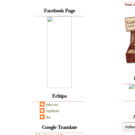
Sunt r
Facebook Page
Echipa
baby.rux
copilarim
A
rha
Google Translate