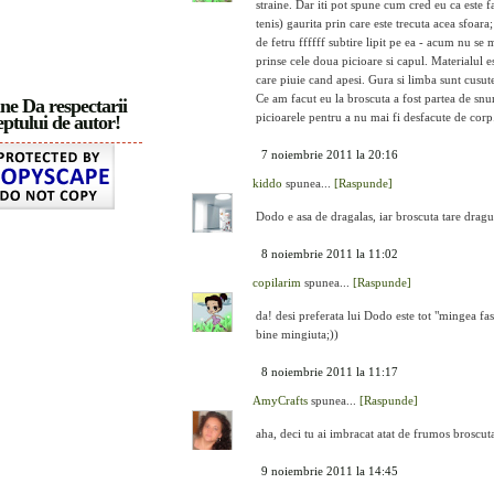
straine. Dar iti pot spune cum cred eu ca este f
tenis) gaurita prin care este trecuta acea sfoara
de fetru ffffff subtire lipit pe ea - acum nu s
prinse cele doua picioare si capul. Materialul e
care piuie cand apesi. Gura si limba sunt cusute,
Ce am facut eu la broscuta a fost partea de snur
ne Da respectarii
picioarele pentru a nu mai fi desfacute de corp
ptului de autor!
7 noiembrie 2011 la 20:16
kiddo
spunea...
[Raspunde]
Dodo e asa de dragalas, iar broscuta tare dragu
8 noiembrie 2011 la 11:02
copilarim
spunea...
[Raspunde]
da! desi preferata lui Dodo este tot "mingea fas
bine mingiuta;))
8 noiembrie 2011 la 11:17
AmyCrafts
spunea...
[Raspunde]
aha, deci tu ai imbracat atat de frumos broscut
9 noiembrie 2011 la 14:45