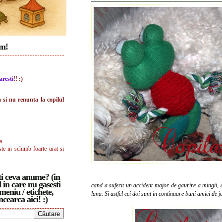
im!
aresti
!! :)
a si nu renunta la copilul
a.
ste in schimb foarte urat si
i ceva anume? (in
 in care nu gasesti
cand a suferit un accident major de gaurire a mingii, a
meniu / etichete,
lana. Si astfel cei doi sunt in continuare buni amici de 
ncearca aici! :)