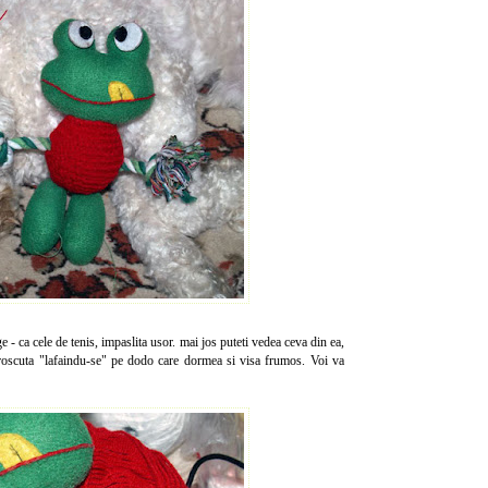
 - ca cele de tenis, impaslita usor. mai jos puteti vedea ceva din ea,
broscuta "lafaindu-se" pe dodo care dormea si visa frumos. Voi va