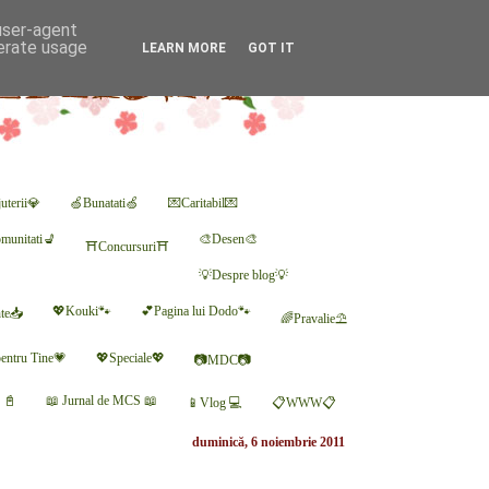
 user-agent
nerate usage
LEARN MORE
GOT IT
uterii💎
🍏Bunatati🍏
💌Caritabil💌
munitati💺
🎨Desen🎨
⛩Concursuri⛩
💡Despre blog💡
💖Kouki🐾
💕Pagina lui Dodo🐾
nte📥
🌈Pravalie⛱
entru Tine💗
💖Speciale💖
📷MDC📷
r 📓
📖 Jurnal de MCS 📖
📱Vlog 💻
📋WWW📋
duminică, 6 noiembrie 2011