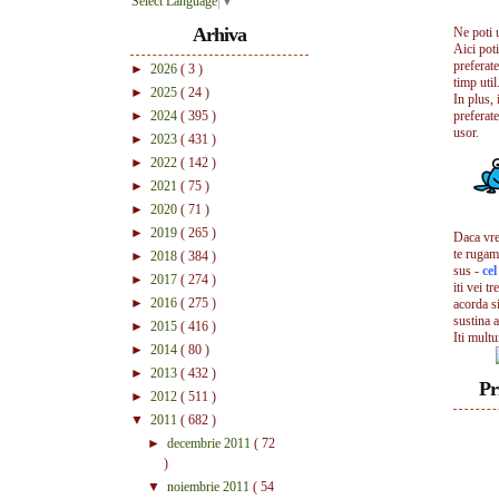
Select Language
▼
Arhiva
Ne poti 
Aici pot
preferate
►
2026
( 3 )
timp util.
►
2025
( 24 )
In plus, 
►
2024
( 395 )
preferate
usor.
►
2023
( 431 )
►
2022
( 142 )
►
2021
( 75 )
►
2020
( 71 )
►
2019
( 265 )
Daca vrei
te rugam
►
2018
( 384 )
sus -
ce
►
2017
( 274 )
iti vei tr
►
2016
( 275 )
acorda s
sustina a
►
2015
( 416 )
Iti mult
►
2014
( 80 )
►
2013
( 432 )
Pr
►
2012
( 511 )
▼
2011
( 682 )
►
decembrie 2011
( 72
)
▼
noiembrie 2011
( 54