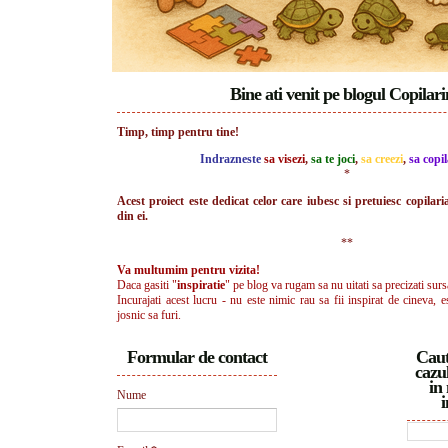
Bine ati venit pe blogul Copilar
Timp, timp pentru tine!
Indrazneste
sa visezi
,
sa te joci
,
sa creezi
,
sa copil
*
Acest proiect este dedicat celor care iubesc si pretuiesc copilari
din ei.
**
Va multumim pentru vizita!
Daca gasiti "
inspiratie
" pe blog va rugam sa nu uitati sa precizati surs
Incurajati acest lucru - nu este nimic rau sa fii inspirat de cineva, e
josnic sa furi.
Formular de contact
Caut
cazul
in 
Nume
i