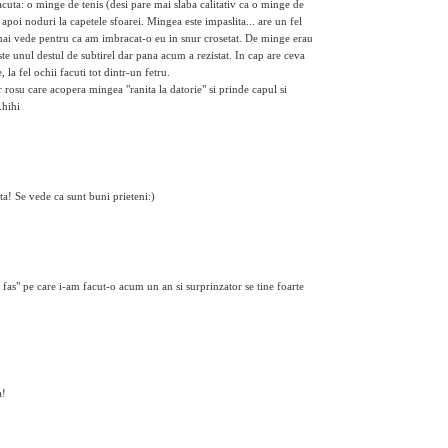
acuta: o minge de tenis (desi pare mai slaba calitativ ca o minge de
; apoi noduri la capetele sfoarei. Mingea este impaslita... are un fel
e mai vede pentru ca am imbracat-o eu in snur crosetat. De minge erau
ste unul destul de subtirel dar pana acum a rezistat. In cap are ceva
 la fel ochii facuti tot dintr-un fetru.
 rosu care acopera mingea "ranita la datorie" si prinde capul si
.hihi
ta! Se vede ca sunt buni prieteni:)
 fas" pe care i-am facut-o acum un an si surprinzator se tine foarte
a!