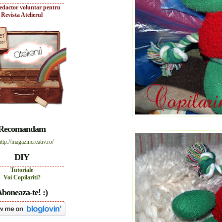
edactor voluntar pentru
Revista Atelierul
Recomandam
DIY
Tutoriale
Voi Copilariti?
boneaza-te! :)