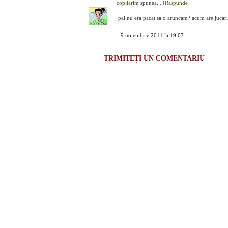
copilarim
spunea...
[Raspunde]
pai nu era pacat sa o aruncam? acum are jucari
9 noiembrie 2011 la 19:07
TRIMITEȚI UN COMENTARIU