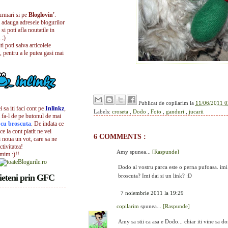
urmari si pe
Bloglovin'
.
i adauga adresele blogurilor
 si poti afla noutatile in
 :)
iti poti salva articolele
, pentru a le putea gasi mai
Publicat de
copilarim
la
11/06/2011 0
 sa iti faci cont pe
Inlinkz
,
Labels:
croseta
,
Dodo
,
Foto
,
ganduri
,
jucarii
 fa-l de pe butonul de mai
l cu broscuta
. De indata ce
ece la cont platit ne vei
6 COMMENTS :
i noua un vot, care sa ne
ctivitatea!
Amy spunea...
[Raspunde]
umim :)!!
Dodo al vostru parca este o perna pufoasa. imi
ieteni prin GFC
broscuta? Imi dai si un link? :D
7 noiembrie 2011 la 19:29
copilarim
spunea...
[Raspunde]
Amy sa stii ca asa e Dodo... chiar iti vine sa do