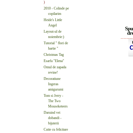
)
2010 - Colinde pe
copilarim
Heide's Little
Angel
Spu
Layout-ul de
dre
noiembrie:)
Tutorial " flori de
hartie "
Christmas Tag
Esarfa "Elena"
Omul de zapada
revine!
Decoratiune
Ingeras
amigurumi
Tom si Jerry -
The Two
Mouseketeers
Daruind vei
dobandi -
bijuterii
Cutie cu felicitare