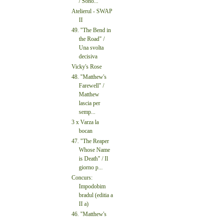
/ Sono...
Atelierul - SWAP
II
49. "The Bend in
the Road" /
Una svolta
decisiva
Vicky's Rose
48. "Matthew's
Farewell" /
Matthew
lascia per
semp...
3 x Varza la
bocan
47. "The Reaper
Whose Name
is Death" / Il
giorno p...
Concurs:
Impodobim
bradul (editia a
II a)
46. "Matthew's