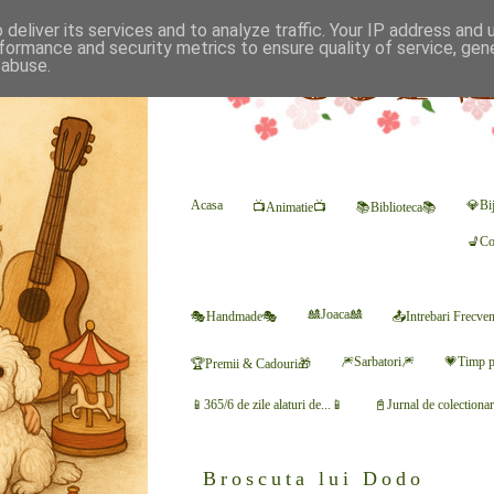
deliver its services and to analyze traffic. Your IP address and
formance and security metrics to ensure quality of service, ge
 abuse.
Acasa
💎Bij
📺Animatie📺
📚Biblioteca📚
💺Co
🎎Joaca🎎
🎭Handmade🎭
📤Intrebari Frecve
🎆Sarbatori🎆
💗Timp p
🏆Premii & Cadouri🎁
📱365/6 de zile alaturi de...📱
📓Jurnal de colectiona
Broscuta lui Dodo