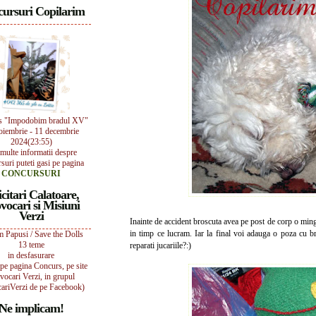
ursuri Copilarim
s "Impodobim bradul XV"
oiembrie - 11 decembrie
2024(23:55)
multe informatii despre
suri puteti gasi pe pagina
CONCURSURI
icitari Calatoare,
vocari si Misiuni
Verzi
Inainte de accident broscuta avea pe post de corp o minge
in timp ce lucram. Iar la final voi adauga o poza cu 
 Papusi / Save the Dolls
13 teme
reparati jucariile?:)
in desfasurare
i pe pagina Concurs, pe site
vocari Verzi, in grupul
ariVerzi de pe Facebook)
Ne implicam!