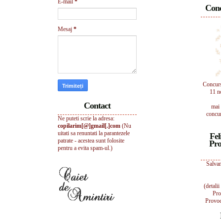
E-mail
*
Conc
Mesaj
*
Concur
11 n
Contact
mai 
concur
Ne puteti scrie la adresa:
copilarim[@]gmail[.]com
(Nu
uitati sa renuntati la parantezele
Fel
patrate - acestea sunt folosite
Pro
pentru a evita spam-ul.)
Salvam
(detali
Pro
Provoc