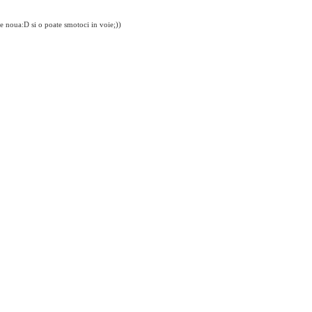
e noua:D si o poate smotoci in voie;))