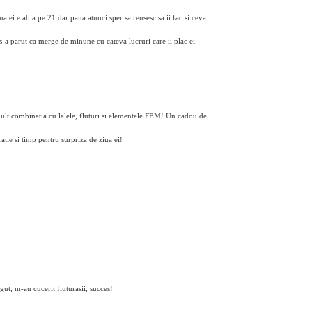
 ei e abia pe 21 dar pana atunci sper sa reusesc sa ii fac si ceva
s-a parut ca merge de minune cu cateva lucruri care ii plac ei:
mult combinatia cu lalele, fluturi si elementele FEM! Un cadou de
atie si timp pentru surpriza de ziua ei!
ut, m-au cucerit fluturasii, succes!