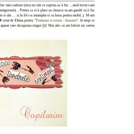
i fac mici cadouri (inca nu stiu ce supriza sa ii fac ....anul trecut i-am
igurumi)... Pentru ca ei ii place sa citeasca m-am gandit sa ii fac
 si dat .... si la fel s-a intamplat si cu husa pentru mobil..). M-am
M
creat de
Elena
pentru "
Printeaza si creaza - Ianuarie
". In timp ce
arat care decupeaza singur:)))! Mai ales ca am folosit un carton