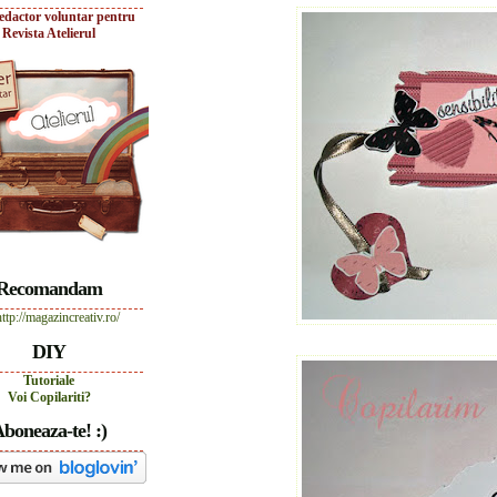
edactor voluntar pentru
Revista Atelierul
Recomandam
DIY
Tutoriale
Voi Copilariti?
boneaza-te! :)