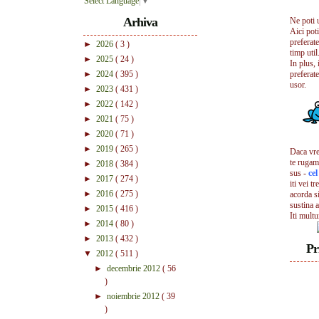
Select Language
▼
Arhiva
Ne poti 
Aici pot
preferate
►
2026
( 3 )
timp util.
►
2025
( 24 )
In plus, 
►
2024
( 395 )
preferate
usor.
►
2023
( 431 )
►
2022
( 142 )
►
2021
( 75 )
►
2020
( 71 )
►
2019
( 265 )
Daca vrei
te rugam
►
2018
( 384 )
sus -
ce
►
2017
( 274 )
iti vei tr
►
2016
( 275 )
acorda s
sustina a
►
2015
( 416 )
Iti mult
►
2014
( 80 )
►
2013
( 432 )
Pr
▼
2012
( 511 )
►
decembrie 2012
( 56
)
►
noiembrie 2012
( 39
)