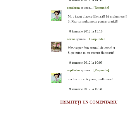
8 ianuarie 2012 la 14:58
copilarim
spunea...
[Raspunde]
Mi-a facut placere Elena:)!! Iti multumesc!!
Si Rha va multumeste pentru urari:)!!
8 ianuarie 2012 la 15:16
corina
spunea...
[Raspunde]
Wow super fain semnul de carte! :)
Si pe mine m-au cucerit fluturasii!
9 ianuarie 2012 la 10:03
copilarim
spunea...
[Raspunde]
ma bucur ca iti place, multumesc!!
9 ianuarie 2012 la 10:31
TRIMITEȚI UN COMENTARIU