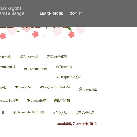
 user-agent
nerate usage
LEARN MORE
GOT IT
uterii💎
🍏Bunatati🍏
💌Caritabil💌
munitati💺
🎨Desen🎨
⛩Concursuri⛩
💡Despre blog💡
💖Kouki🐾
💕Pagina lui Dodo🐾
nte📥
🌈Pravalie⛱
entru Tine💗
💖Speciale💖
📷MDC📷
r 📓
📖 Jurnal de MCS 📖
📱Vlog 💻
📋WWW📋
sâmbătă, 7 ianuarie 2012