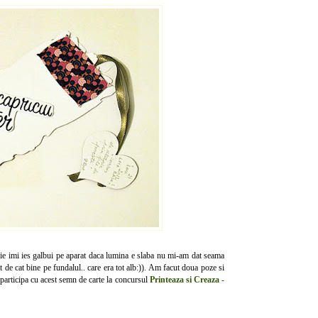
 mie imi ies galbui pe aparat daca lumina e slaba nu mi-am dat seama
 de cat bine pe fundalul.. care era tot alb:)). Am facut doua poze si
oi participa cu acest semn de carte la concursul
Printeaza si Creaza -