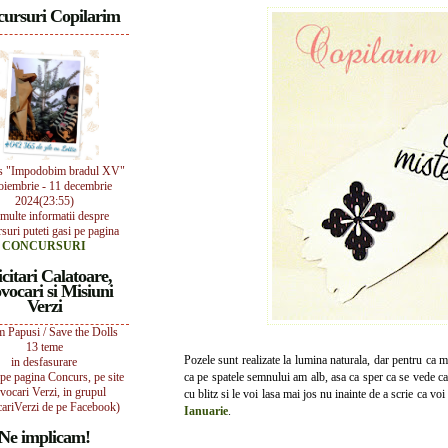
ursuri Copilarim
s "Impodobim bradul XV"
oiembrie - 11 decembrie
2024(23:55)
multe informatii despre
suri puteti gasi pe pagina
CONCURSURI
icitari Calatoare,
vocari si Misiuni
Verzi
 Papusi / Save the Dolls
13 teme
Pozele sunt realizate la lumina naturala, dar pentru ca
in desfasurare
i pe pagina Concurs, pe site
ca pe spatele semnului am alb, asa ca sper ca se vede cat
vocari Verzi, in grupul
cu blitz si le voi lasa mai jos nu inainte de a scrie ca v
ariVerzi de pe Facebook)
Ianuarie
.
Ne implicam!