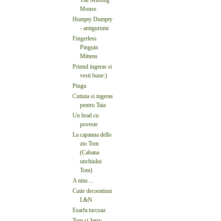
Mouse
Humpty Dumpty
- amigurumi
Fingerless
Pinguin
Mittens
Primul ingeras si
vesti bune:)
Pingu
Cutiuta si ingeras
pentru Taia
Un brad cu
poveste
La capanna dello
zio Tom
(Cabana
unchiului
Tom)
A nins....
Cutie decoratiuni
L&N
Esarfa turcoaz
Tom si Jerry -