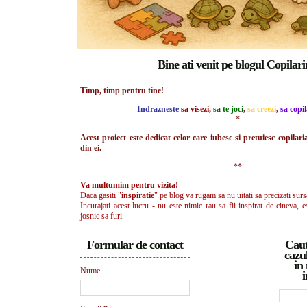
Bine ati venit pe blogul Copilar
Timp, timp pentru tine!
Indrazneste
sa visezi
,
sa te joci
,
sa creezi
,
sa copil
*
Acest proiect este dedicat celor care iubesc si pretuiesc copilari
din ei.
**
Va multumim pentru vizita!
Daca gasiti "
inspiratie
" pe blog va rugam sa nu uitati sa precizati surs
Incurajati acest lucru - nu este nimic rau sa fii inspirat de cineva, e
josnic sa furi.
Formular de contact
Caut
cazul
in 
Nume
i