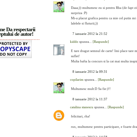
Daaa;)) multumesc eu si pentru Rha (de fapt ziua
surpriza :P)
Mi-a placut grafica pentru ca mie cel putin mi 
lalelele si fluturii;))
ne Da respectarii
ptului de autor!
7 ianuarie 2012 la 21:52
kiddo
spunea...
[Raspunde]
E tare dragut semnul de carte! Imi place tare 
suflet!
Multa bafta la concurs si la cat mai multa inspir
8 ianuarie 2012 la 09:31
copilarim
spunea...
[Raspunde]
Multumesc mult:D Sa fie:)!!
8 ianuarie 2012 la 11:37
catalina stanescu
spunea...
[Raspunde]
felicitari, rha!
rux, multumesc pentru participare, e foarte drag