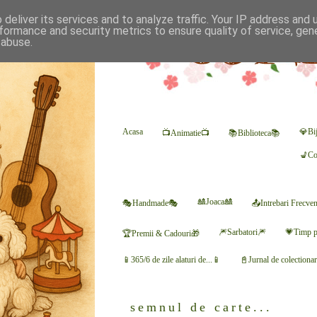
deliver its services and to analyze traffic. Your IP address and
formance and security metrics to ensure quality of service, ge
 abuse.
Acasa
💎Bij
📺Animatie📺
📚Biblioteca📚
💺Co
🎎Joaca🎎
🎭Handmade🎭
📤Intrebari Frecve
🎆Sarbatori🎆
💗Timp p
🏆Premii & Cadouri🎁
📱365/6 de zile alaturi de...📱
📓Jurnal de colectiona
semnul de carte...