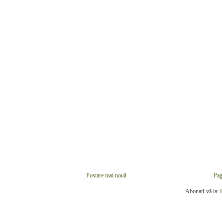
Postare mai nouă
Pag
Abonați-vă la: