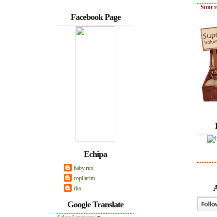
Sunt r
Facebook Page
Echipa
baby.rux
copilarim
A
rha
Google Translate