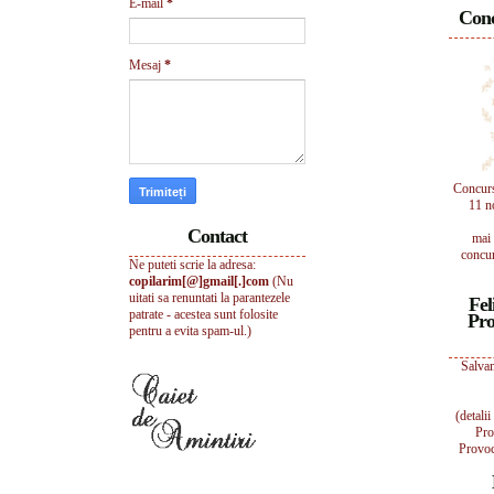
E-mail
*
Conc
Mesaj
*
Concur
11 n
Contact
mai 
concur
Ne puteti scrie la adresa:
copilarim[@]gmail[.]com
(Nu
uitati sa renuntati la parantezele
Fel
patrate - acestea sunt folosite
Pro
pentru a evita spam-ul.)
Salvam
(detali
Pro
Provoc