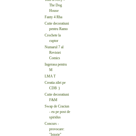
The Dog
House
Fanty 4 Rha
Cutie decoratiuni
pentru Ramo
Crochete la
cuptor
Numarul 7 al
Revistei
Comics
Ingerasa pentru
M
LMA T
Creatia zilei pe
CDB :)
Cutie decoratiuni
F&M
Swap de Craciun
- eu pe post de
spiridus
Concurs -
provocare:
"Istorie"