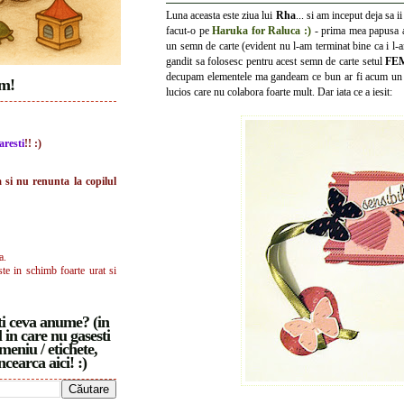
Luna aceasta este ziua lui
Rha
... si am inceput deja sa i
facut-o pe
Haruka for Raluca :)
- prima mea papusa am
un semn de carte (evident nu l-am terminat bine ca i l-am
gandit sa folosesc pentru acest semn de carte setul
FE
decupam elementele ma gandeam ce bun ar fi acum un ap
im!
lucios care nu colabora foarte mult. Dar iata ce a iesit:
aresti
!! :)
a si nu renunta la copilul
a.
ste in schimb foarte urat si
i ceva anume? (in
 in care nu gasesti
meniu / etichete,
ncearca aici! :)