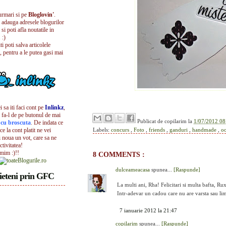
urmari si pe
Bloglovin'
.
i adauga adresele blogurilor
 si poti afla noutatile in
 :)
iti poti salva articolele
, pentru a le putea gasi mai
 sa iti faci cont pe
Inlinkz
,
 fa-l de pe butonul de mai
Publicat de
copilarim
la
1/07/2012 08
l cu broscuta
. De indata ce
ece la cont platit ne vei
Labels:
concurs
,
Foto
,
friends
,
ganduri
,
handmade
,
o
i noua un vot, care sa ne
ctivitatea!
umim :)!!
8 COMMENTS :
dulceameacasa
spunea...
[Raspunde]
ieteni prin GFC
La multi ani, Rha! Felicitari si multa bafta, R
Intr-adevar un cadou care nu are varsta sau lim
7 ianuarie 2012 la 21:47
copilarim
spunea...
[Raspunde]