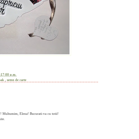
:17:00 p.m.
oak
,
semn de carte
ux! Multumim, Elena! Bucurati-va cu totii!
ite.