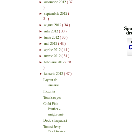
►
octombrie 2012
( 37
)
►
septembrie 2012
(
31 )
►
august 2012
( 34 )
Spu
►
iulie 2012
( 38 )
dre
►
iunie 2012
( 36 )
►
mai 2012
( 43 )
►
aprilie 2012
( 41 )
►
martie 2012
( 51 )
►
februarie 2012
( 58
)
▼
ianuarie 2012
( 47 )
Layout de
ianuarie
Pictorita
Tom Sawyer
Chibi Pink
Panther -
amigurumi-
Dodo si zapada:)
Tom si Jerry -
The Missing