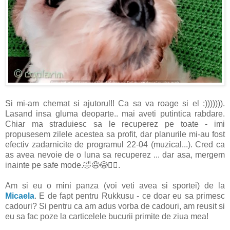
Si mi-am chemat si ajutorul!! Ca sa va roage si el :))))))).
Lasand insa gluma deoparte.. mai aveti putintica rabdare.
Chiar ma straduiesc sa le recuperez pe toate - imi
propusesem zilele acestea sa profit, dar planurile mi-au fost
efectiv zadarnicite de programul 22-04 (muzical...). Cred ca
as avea nevoie de o luna sa recuperez ... dar asa, mergem
inainte pe safe mode.🤣😅😂🤦‍♀️.
Am si eu o mini panza (voi veti avea si sportei) de la
Micaela
. E de fapt pentru Rukkusu - ce doar eu sa primesc
cadouri? Si pentru ca am adus vorba de cadouri, am reusit si
eu sa fac poze la carticelele bucurii primite de ziua mea!