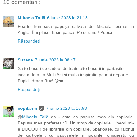
10 comentarii:
Mihaela Toilă
6 iunie 2023 la 21:13
Foarte frumoasă păpușa salvată de Micaela tocmai în
Anglia. Îmi place! E simpatică! Pe curând ! Pupici
Răspundeți
Suzana
7 iunie 2023 la 08:47
Sa te bucuri de cadou, de toate alte bucurii impartasite,
inca o data La Multi Ani si multa inspiratie pe mai departe.
Pupici, draga Rux! 😘❤️
Răspundeți
copilarim
7 iunie 2023 la 15:53
@
Mihaela Toilă
da - este ca papusa mea din copilarie.
Papusa mea preferata :D. Un strop de copilarie. Uneori mi-
e DOOOOR de librariile din copilarie. Sparioase, cu raionul
de carticele... cu papuselele si jucariile romanesti, cu