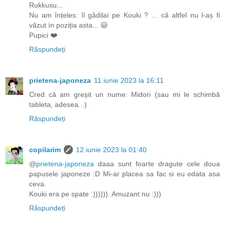
Rukkusu...
Nu am înțeles: îl gâdilai pe Kouki ? ... că altfel nu l-aș fi
văzut ìn poziția asta... 😃
Pupici ❤️
Răspundeți
prietena-japoneza
11 iunie 2023 la 16:11
Cred că am greșit un nume: Midori (sau mi le schimbă
tableta, adesea...)
Răspundeți
copilarim
12 iunie 2023 la 01:40
@
prietena-japoneza
daaa sunt foarte dragute cele doua
papusele japoneze :D Mi-ar placea sa fac si eu odata asa
ceva.
Kouki era pe spate :)))))). Amuzant nu :)))
Răspundeți