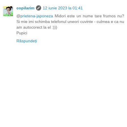
copilarim
12 iunie 2023 la 01:41
@
prietena-japoneza
Midori este un nume tare frumos nu?
Si mie imi schimba telefonul uneori cuvinte - culmea e ca nu
am autocorect la el :)))
Pupici
Răspundeți