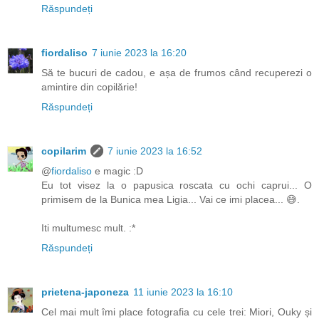
Răspundeți
fiordaliso
7 iunie 2023 la 16:20
Să te bucuri de cadou, e așa de frumos când recuperezi o
amintire din copilărie!
Răspundeți
copilarim
7 iunie 2023 la 16:52
@
fiordaliso
e magic :D
Eu tot visez la o papusica roscata cu ochi caprui... O
primisem de la Bunica mea Ligia... Vai ce imi placea... 😅.
Iti multumesc mult. :*
Răspundeți
prietena-japoneza
11 iunie 2023 la 16:10
Cel mai mult îmi place fotografia cu cele trei: Miori, Ouky și