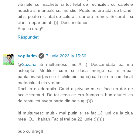
vitrinele cu machete si tot felul de rechizite.. cu caietele
noastre si manuale si... nu stiu. Poate nu era atat de brand-
uit si poate nici atat de colorat.. dar era frumos. Si curat... si
clar... neparfumat :))). Deci prietenos.
Pup cu drag!!
Răspundeți
copilarim
7 iunie 2023 la 15:56
@
Suzana
iti multumesc mult!! :) Deocamdata ea ma
asteapta. Meditez cum si daca merge sa ii repar
pantalonasii (as se citi chiloteii.. haha) ca la ei s-a cam lasat
materialul d ela vreme.
Rochita e adorabila. Cand o privesc mi se face un dor de
acele vremuri. De tot ceea ce era frumos si bun atunci. ca
de restul tot avem parte din belsug :)))).
Iti multumesc mult - mai putin si se fac...3 luni de la ziua
mea :O.... hahah Fac si trei pe 22 iunie :))))))
pup cu drag!!