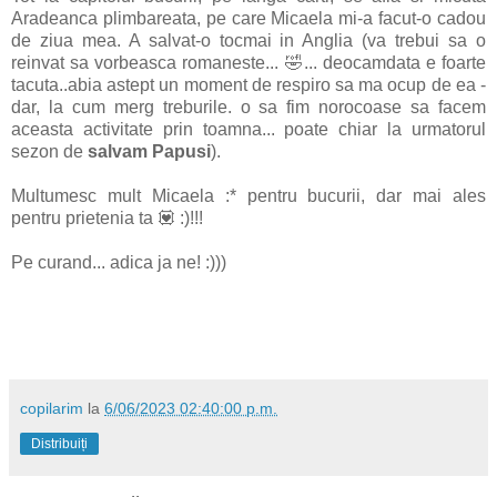
Aradeanca plimbareata, pe care Micaela mi-a facut-o cadou
de ziua mea. A salvat-o tocmai in Anglia (va trebui sa o
reinvat sa vorbeasca romaneste... 🤣... deocamdata e foarte
tacuta..abia astept un moment de respiro sa ma ocup de ea -
dar, la cum merg treburile. o sa fim norocoase sa facem
aceasta activitate prin toamna... poate chiar la urmatorul
sezon de
salvam Papusi
).
Multumesc mult Micaela :* pentru bucurii, dar mai ales
pentru prietenia ta 💟 :)!!!
Pe curand... adica ja ne! :)))
copilarim
la
6/06/2023 02:40:00 p.m.
Distribuiți