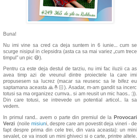
Buna!
Nu imi vine sa cred ca deja suntem in 6 iunie... cum se
scurge nisipul in clepsidra (asta ca sa mai variez „cum trece
timpul” un pic 😅).
Pentru ca este deja destul de tarziu, nu imi fac iluzii ca as
avea timp azi de vreunul dintre proiectele la care imi
propusesem sa lucrez (macar sa reusesc sa le bifez eu
saptamana aceasta 🙏🤞🏻). Asadar, m-am gandit sa incerc
totusi sa ma organizez cumva.. si am reusit un mic haos.. :)).
Din care totusi, se intrevede un potential articol.. Ia sa
vedem.
In primul rand.. avem o parte din premiul de la
Provocari
Verzi
(noile
misiun
i, despre care am povestit deja vineri - de
fapt despre prima din cele trei, din vara aceasta): un mini
sevalet, ce va insoti un mini ghiveci si o carte, printre altele.