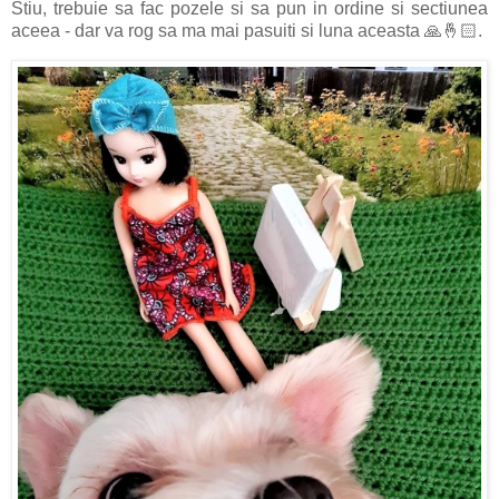
Stiu, trebuie sa fac pozele si sa pun in ordine si sectiunea
aceea - dar va rog sa ma mai pasuiti si luna aceasta 🙏🤞🏻.