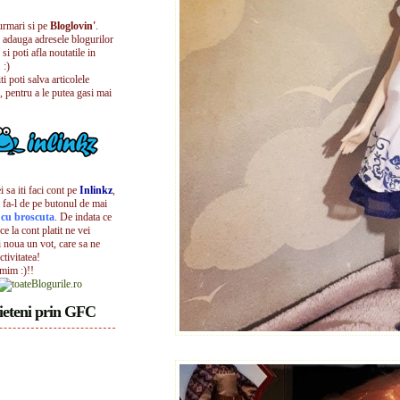
urmari si pe
Bloglovin'
.
i adauga adresele blogurilor
 si poti afla noutatile in
 :)
iti poti salva articolele
, pentru a le putea gasi mai
 sa iti faci cont pe
Inlinkz
,
 fa-l de pe butonul de mai
l cu broscuta
. De indata ce
ece la cont platit ne vei
i noua un vot, care sa ne
ctivitatea!
umim :)!!
ieteni prin GFC