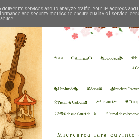
deliver its services and to analyze traffic. Your IP address and
formance and security metrics to ensure quality of service, ge
 abuse.
Acasa
💎Bij
📺Animatie📺
📚Biblioteca📚
💺Co
🎎Joaca🎎
🎭Handmade🎭
📤Intrebari Frecve
🎆Sarbatori🎆
💗Timp p
🏆Premii & Cadouri🎁
📱365/6 de zile alaturi de...📱
📓Jurnal de colectiona
Miercurea fara cuvinte 