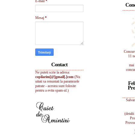
E-mail
*
Conc
Mesaj
*
Concur
11 n
Contact
mai 
concur
Ne puteti scrie la adresa:
copilarim[@]gmail[.]com
(Nu
uitati sa renuntati la parantezele
Fel
patrate - acestea sunt folosite
Pro
pentru a evita spam-ul.)
Salvam
(detali
Pro
Provoc