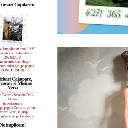
ursuri Copilarim
s "Impodobim bradul XV"
oiembrie - 11 decembrie
2024(23:55)
multe informatii despre
suri puteti gasi pe pagina
CONCURSURI
icitari Calatoare,
vocari si Misiuni
Verzi
 Papusi / Save the Dolls
13 teme
in desfasurare
i pe pagina Concurs, pe site
vocari Verzi, in grupul
ariVerzi de pe Facebook)
Ne implicam!