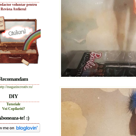
edactor voluntar pentru
Revista Atelierul
Recomandam
DIY
Tutoriale
Voi Copilariti?
boneaza-te! :)