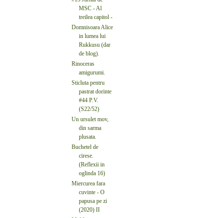
MSC - Al
treilea capitol -
Domnisoara Alice
in lumea lui
Rukkusu (dar
de blog).
Rinoceras
amigurumi.
Sticluta pentru
pastrat dorinte
#44 P.V.
(S22/52)
Un ursulet mov,
din sarma
plusata.
Buchetel de
cirese.
(Reflexii in
oglinda 16)
Miercurea fara
cuvinte - O
papusa pe zi
(2020) II