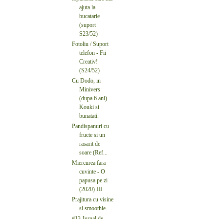
ajuta la
bucatarie
(suport
S23/52)
Fotoliu / Suport
telefon - Fii
Creativ!
(S24/52)
Cu Dodo, in
Minivers
(dupa 6 ani).
Kouki si
bunatati.
Pandispanuri cu
fructe si un
rasarit de
soare (Ref...
Miercurea fara
cuvinte - O
papusa pe zi
(2020) III
Prajitura cu visine
si smoothie.
#13 Jurnal de