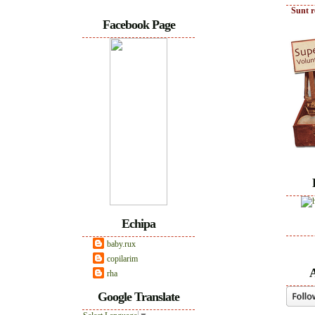
Sunt r
Facebook Page
Echipa
baby.rux
copilarim
A
rha
Google Translate