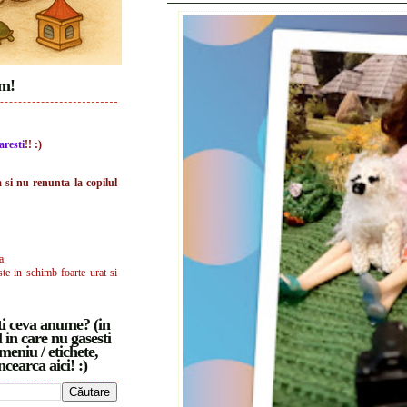
im!
aresti
!! :)
a si nu renunta la copilul
a.
ste in schimb foarte urat si
i ceva anume? (in
 in care nu gasesti
meniu / etichete,
ncearca aici! :)