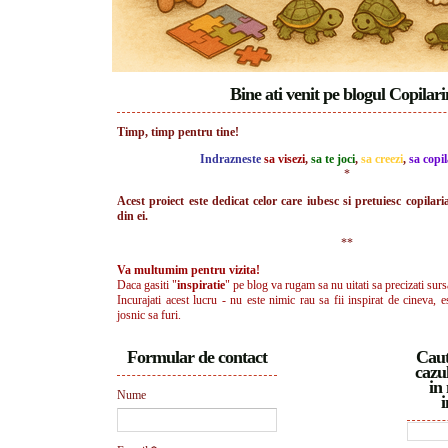
Bine ati venit pe blogul Copilar
Timp, timp pentru tine!
Indrazneste
sa visezi
,
sa te joci
,
sa creezi
,
sa copil
*
Acest proiect este dedicat celor care iubesc si pretuiesc copilari
din ei.
**
Va multumim pentru vizita!
Daca gasiti "
inspiratie
" pe blog va rugam sa nu uitati sa precizati surs
Incurajati acest lucru - nu este nimic rau sa fii inspirat de cineva, e
josnic sa furi.
Formular de contact
Caut
cazul
in 
Nume
i