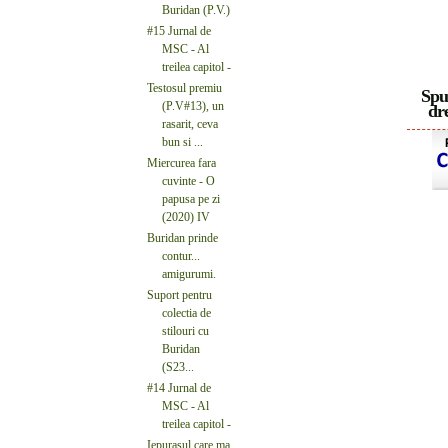
Buridan (P.V.)
#15 Jurnal de
MSC - Al
treilea capitol -
Testosul premiu
Spu
(P.V#13), un
dre
rasarit, ceva
bun si ...
Miercurea fara
cuvinte - O
papusa pe zi
(2020) IV
Buridan prinde
contur...
amigurumi.
Suport pentru
colectia de
stilouri cu
Buridan
(S23...
#14 Jurnal de
MSC - Al
treilea capitol -
Iepurasul care ma