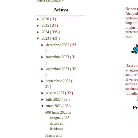
Select Language
▼
Arhiva
Ne poti 
Aici pot
preferate
►
2026
( 3 )
timp util.
►
2025
( 24 )
In plus, 
►
2024
( 395 )
preferate
usor.
▼
2023
( 431 )
►
decembrie 2023
( 63
)
►
noiembrie 2023
( 31
)
Daca vrei
►
octombrie 2023
( 32
te rugam
)
sus -
ce
iti vei tr
►
septembrie 2023
(
acorda s
31 )
sustina a
►
august 2023
( 32 )
Iti mult
►
iulie 2023
( 33 )
▼
iunie 2023
( 36 )
Pr
#09 Iunie 2023 in
imagini - 365
de zile cu
Rukkusu.
Jeanne a lui