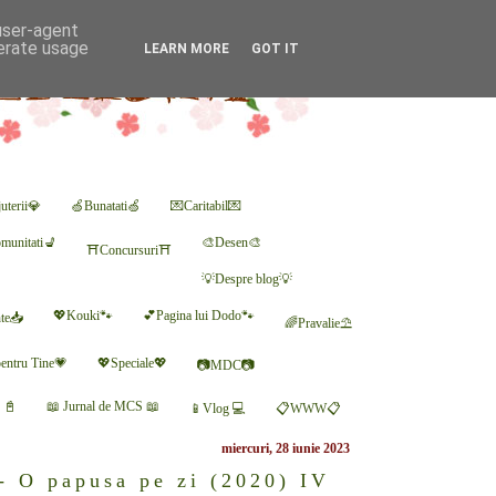
 user-agent
nerate usage
LEARN MORE
GOT IT
uterii💎
🍏Bunatati🍏
💌Caritabil💌
munitati💺
🎨Desen🎨
⛩Concursuri⛩
💡Despre blog💡
💖Kouki🐾
💕Pagina lui Dodo🐾
nte📥
🌈Pravalie⛱
entru Tine💗
💖Speciale💖
📷MDC📷
r 📓
📖 Jurnal de MCS 📖
📱Vlog 💻
📋WWW📋
miercuri, 28 iunie 2023
- O papusa pe zi (2020) IV