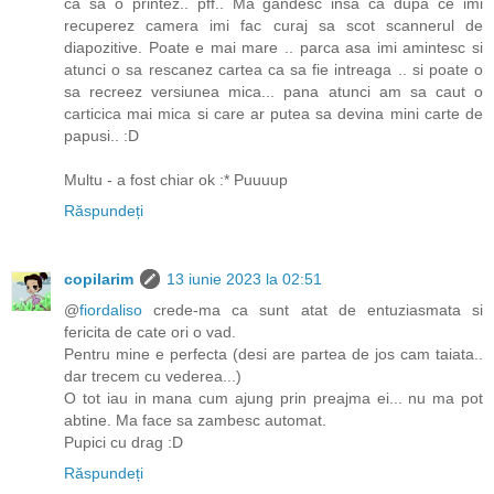
ca sa o printez.. pff.. Ma gandesc insa ca dupa ce imi
recuperez camera imi fac curaj sa scot scannerul de
diapozitive. Poate e mai mare .. parca asa imi amintesc si
atunci o sa rescanez cartea ca sa fie intreaga .. si poate o
sa recreez versiunea mica... pana atunci am sa caut o
carticica mai mica si care ar putea sa devina mini carte de
papusi.. :D
Multu - a fost chiar ok :* Puuuup
Răspundeți
copilarim
13 iunie 2023 la 02:51
@
fiordaliso
crede-ma ca sunt atat de entuziasmata si
fericita de cate ori o vad.
Pentru mine e perfecta (desi are partea de jos cam taiata..
dar trecem cu vederea...)
O tot iau in mana cum ajung prin preajma ei... nu ma pot
abtine. Ma face sa zambesc automat.
Pupici cu drag :D
Răspundeți