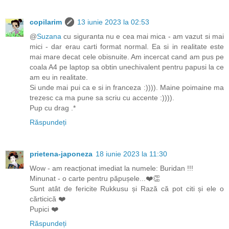
copilarim
13 iunie 2023 la 02:53
@
Suzana
cu siguranta nu e cea mai mica - am vazut si mai
mici - dar erau carti format normal. Ea si in realitate este
mai mare decat cele obisnuite. Am incercat cand am pus pe
coala A4 pe laptop sa obtin unechivalent pentru papusi la ce
am eu in realitate.
Si unde mai pui ca e si in franceza :)))). Maine poimaine ma
trezesc ca ma pune sa scriu cu accente :)))).
Pup cu drag .*
Răspundeți
prietena-japoneza
18 iunie 2023 la 11:30
Wow - am reacționat imediat la numele: Buridan !!!
Minunat - o carte pentru păpușele...❤️👏
Sunt atât de fericite Rukkusu și Rază că pot citi și ele o
cărticică ❤️
Pupici ❤️
Răspundeți