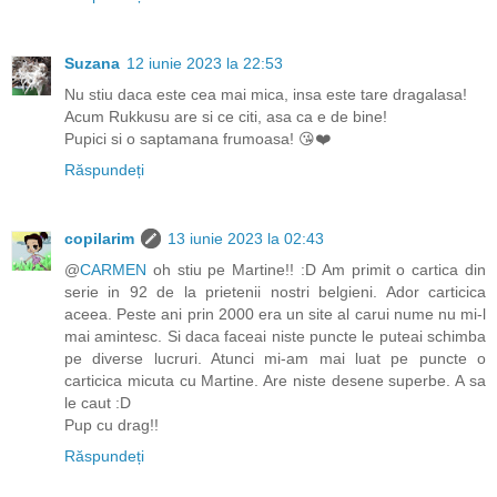
Suzana
12 iunie 2023 la 22:53
Nu stiu daca este cea mai mica, insa este tare dragalasa!
Acum Rukkusu are si ce citi, asa ca e de bine!
Pupici si o saptamana frumoasa! 😘❤️
Răspundeți
copilarim
13 iunie 2023 la 02:43
@
CARMEN
oh stiu pe Martine!! :D Am primit o cartica din
serie in 92 de la prietenii nostri belgieni. Ador carticica
aceea. Peste ani prin 2000 era un site al carui nume nu mi-l
mai amintesc. Si daca faceai niste puncte le puteai schimba
pe diverse lucruri. Atunci mi-am mai luat pe puncte o
carticica micuta cu Martine. Are niste desene superbe. A sa
le caut :D
Pup cu drag!!
Răspundeți