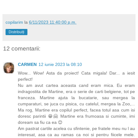
copilarim
la
6/11/2023 11:40:00 p.m.
Distribuiți
12 comentarii:
CARMEN
12 iunie 2023 la 08:10
Wow... Wow! Asta da proiect! Cata migala! Dar... a iesit
perfect!
Nu am avut cartea aceasta cand eram mica. Eu eram
indragostita de Martine, era o serie de carti belgiene, tot pe
franceza. Martine ajuta la bucatarie, sau mergea la
cumparaturi, se juca cu pisica, cu catelul, mergea la Zoo,...
Ma rog, Martine era copilul perfect, facea totul asa cum isi
doresc parintii 😁🤗 Martine era frumoasa si cuminte, imi
doream sa fiu ca ea 😊
Am pastrat cartile acelea cu sfintenie, pe fratele meu nu l au
interesat, asa ca au ramas ca noi si pentru fiicele mele.