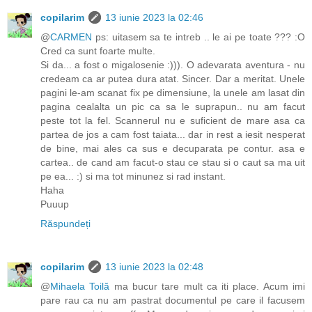
copilarim
13 iunie 2023 la 02:46
@
CARMEN
ps: uitasem sa te intreb .. le ai pe toate ??? :O
Cred ca sunt foarte multe.
Si da... a fost o migalosenie :))). O adevarata aventura - nu
credeam ca ar putea dura atat. Sincer. Dar a meritat. Unele
pagini le-am scanat fix pe dimensiune, la unele am lasat din
pagina cealalta un pic ca sa le suprapun.. nu am facut
peste tot la fel. Scannerul nu e suficient de mare asa ca
partea de jos a cam fost taiata... dar in rest a iesit nesperat
de bine, mai ales ca sus e decuparata pe contur. asa e
cartea.. de cand am facut-o stau ce stau si o caut sa ma uit
pe ea... :) si ma tot minunez si rad instant.
Haha
Puuup
Răspundeți
copilarim
13 iunie 2023 la 02:48
@
Mihaela Toilă
ma bucur tare mult ca iti place. Acum imi
pare rau ca nu am pastrat documentul pe care il facusem