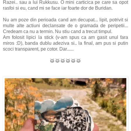
Razei.. sau a lui Rukkusu. O mini carticica pe care sa opot
rasfoi si eu, cand mi se face iar foarte dor de Buridan.
Nu am poze din perioada cand am decupat... lipit, potrivit si
multe alte actiuni declansate de o gramada de peripetii...
Credeam ca nu a termin. Nu stiu cand a trecut timpul.
Am folosit lipici la stick (v-am spus ca am gasit unul fara
miros :D), banda dublu adeziva si.. la final, am pus si putin
scoci transparent, pe cotor. Dar......
🥁🥁🥁🥁🥁🥁