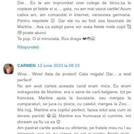
Dar... Eu le am imprumitat unei colege de birou,sa le
copieze pt fetele ei si.... gata, nu am mai vazut cartile! Acum
cativa ani, am comandat in internet, versiunea germana.
Pentru nepotele 😉 Dar ele nu au fost asa fascinate de
Martine... Asa ca astept pana vor avea fetele mele copii 🥰
😍 poate atunci
Te pup. O zi minunata, Rux draga ❤️🐞🤗
Răspundeți
CARMEN
12 iunie 2023 la 08:10
Wow... Wow! Asta da proiect! Cata migala! Dar... a iesit
perfect!
Nu am avut cartea aceasta cand eram mica. Eu eram
indragostita de Martine, era o serie de carti belgiene, tot pe
franceza. Martine ajuta la bucatarie, sau mergea la
cumparaturi, se juca cu pisica, cu catelul, mergea la Zoo,...
Ma rog, Martine era copilul perfect, facea totul asa cum isi
doresc parintii 😁🤗 Martine era frumoasa si cuminte, imi
doream sa fiu ca ea 😊
Am pastrat cartile acelea cu sfintenie, pe fratele meu nu l au
interesat, asa ca au ramas ca noi si pentru fiicele mele.