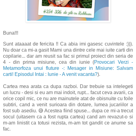
Buna!!!
Sunt ataaaat de fericita !! Ca abia imi gasesc cuvintele :))).
Nu doar ca mi-a gasit Mami una dintre cele mai iuite carti din
copilarie... dar am reusit sa fac si primul proiect din seria de
4 - din prima misiune, cea din iunie (
Provocari Verzi -
Metamorfoza unui fluture -: Mesager in Misiune: Salvam
carti! Episodul Intai : Iunie - A venit vacanta?
).
Cartea mea arata ca dupa razboi. Dar trebuie sa intelegeti
un lucru - desi si eu am mai indoit, rupt... facut ceva avarii, ca
orice copil mic, ce nu are mainutele atat de obisnuite cu foile
subtiri, cand a venit surioara din dotare, lumea jucariilor a
fost sub asediu. 😅 Acestea fiind spuse... dupa ce mi-a trecut
socul (uitasem ca a fost rupta cartea) cand am revazut-o si
m-am linistit ca totusi rezista, m-am tot gandit ce anume sa
fac.