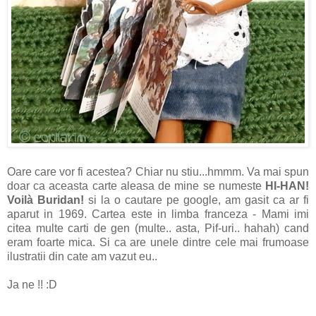
Oare care vor fi acestea? Chiar nu stiu...hmmm. Va mai spun
doar ca aceasta carte aleasa de mine se numeste
HI-HAN!
Voilà Buridan!
si la o cautare pe google, am gasit ca ar fi
aparut in 1969. Cartea este in limba franceza - Mami imi
citea multe carti de gen (multe.. asta, Pif-uri.. hahah) cand
eram foarte mica. Si ca are unele dintre cele mai frumoase
ilustratii din cate am vazut eu..
Ja ne !! :D