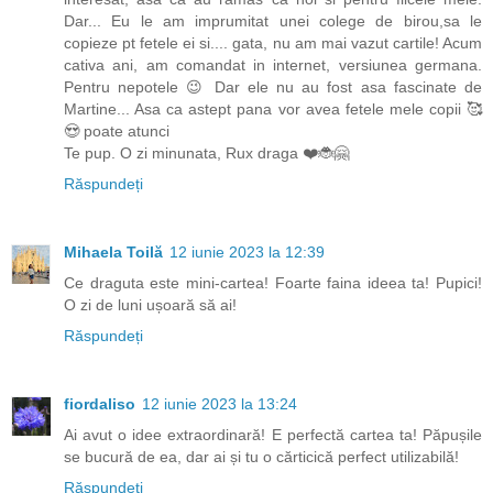
Dar... Eu le am imprumitat unei colege de birou,sa le
copieze pt fetele ei si.... gata, nu am mai vazut cartile! Acum
cativa ani, am comandat in internet, versiunea germana.
Pentru nepotele 😉 Dar ele nu au fost asa fascinate de
Martine... Asa ca astept pana vor avea fetele mele copii 🥰
😍 poate atunci
Te pup. O zi minunata, Rux draga ❤️🐞🤗
Răspundeți
Mihaela Toilă
12 iunie 2023 la 12:39
Ce draguta este mini-cartea! Foarte faina ideea ta! Pupici!
O zi de luni ușoară să ai!
Răspundeți
fiordaliso
12 iunie 2023 la 13:24
Ai avut o idee extraordinară! E perfectă cartea ta! Păpușile
se bucură de ea, dar ai și tu o cărticică perfect utilizabilă!
Răspundeți