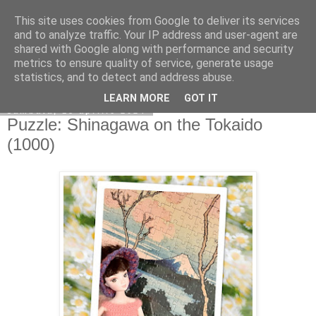
This site uses cookies from Google to deliver its services
Copilarim
and to analyze traffic. Your IP address and user-agent are
shared with Google along with performance and security
metrics to ensure quality of service, generate usage
statistics, and to detect and address abuse.
▼
LEARN MORE
GOT IT
sâmbătă, 13 aprilie 2024
Puzzle: Shinagawa on the Tokaido
(1000)