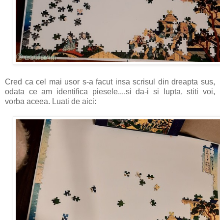
Cred ca cel mai usor s-a facut insa scrisul din dreapta sus,
odata ce am identifica piesele....si da-i si lupta, stiti voi,
vorba aceea. Luati de aici: