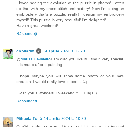
I loved seeing the evolution of the puzzle in photos! I often
do that with my cross stitch embroidery! Now I'm doing an
embroidery that's a puzzle, really! I design my embroidery
myself! This puzzle is very beautiful! I'm delighted!
Have a great weekend!
Răspundeți
copilarim
14 aprilie 2024 la 02:29
@
Marisa Cavaleiro
I am glad you like it! I find it very special.
It is made after a painting.
I hope maybe you will show some photo of your new
creation. I would really love to see it. 🤗
I wish you a wonderfull weekend :*!!!! Hugs :)
Răspundeți
Mihaela Toilă
14 aprilie 2024 la 10:20
O văd acolo pe Mona Lisa mea hihi, acum am inceput