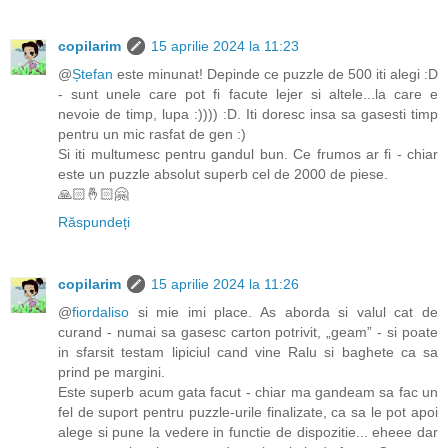
copilarim
15 aprilie 2024 la 11:23
@
Ștefan
este minunat! Depinde ce puzzle de 500 iti alegi :D
- sunt unele care pot fi facute lejer si altele...la care e
nevoie de timp, lupa :)))) :D. Iti doresc insa sa gasesti timp
pentru un mic rasfat de gen :)
Si iti multumesc pentru gandul bun. Ce frumos ar fi - chiar
este un puzzle absolut superb cel de 2000 de piese.
🙏🏻🤞🏻🤗
Răspundeți
copilarim
15 aprilie 2024 la 11:26
@
fiordaliso
si mie imi place. As aborda si valul cat de
curand - numai sa gasesc carton potrivit, „geam” - si poate
in sfarsit testam lipiciul cand vine Ralu si baghete ca sa
prind pe margini.
Este superb acum gata facut - chiar ma gandeam sa fac un
fel de suport pentru puzzle-urile finalizate, ca sa le pot apoi
alege si pune la vedere in functie de dispozitie... eheee dar