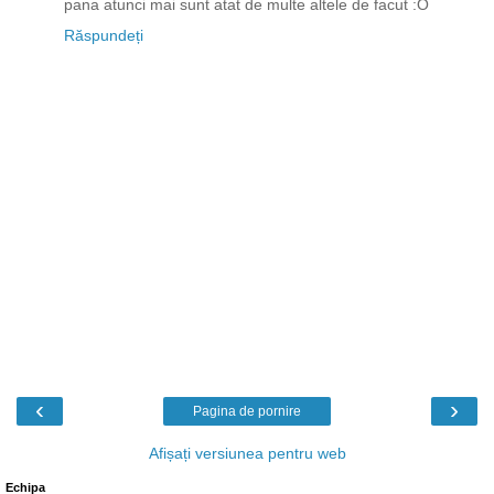
pana atunci mai sunt atat de multe altele de facut :O
Răspundeți
‹
›
Pagina de pornire
Afișați versiunea pentru web
Echipa