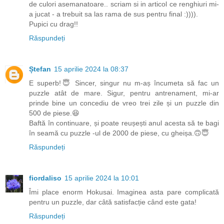
de culori asemanatoare.. scriam si in articol ce renghiuri mi-
a jucat - a trebuit sa las rama de sus pentru final :)))).
Pupici cu drag!!
Răspundeți
Ștefan
15 aprilie 2024 la 08:37
E superb!😇 Sincer, singur nu m-aș încumeta să fac un
puzzle atât de mare. Sigur, pentru antrenament, mi-ar
prinde bine un concediu de vreo trei zile și un puzzle din
500 de piese.😆
Baftă în continuare, și poate reușești anul acesta să te bagi
în seamă cu puzzle -ul de 2000 de piese, cu gheișa.🙃😇
Răspundeți
fiordaliso
15 aprilie 2024 la 10:01
Îmi place enorm Hokusai. Imaginea asta pare complicată
pentru un puzzle, dar câtă satisfacție când este gata!
Răspundeți