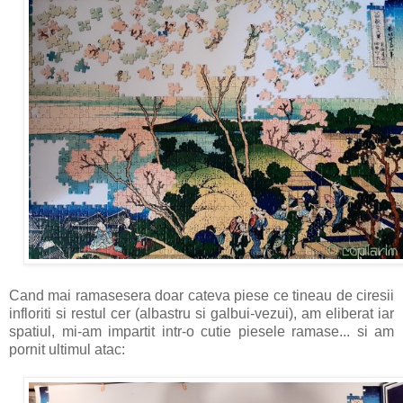
Cand mai ramasesera doar cateva piese ce tineau de ciresii
infloriti si restul cer (albastru si galbui-vezui), am eliberat iar
spatiul, mi-am impartit intr-o cutie piesele ramase... si am
pornit ultimul atac: