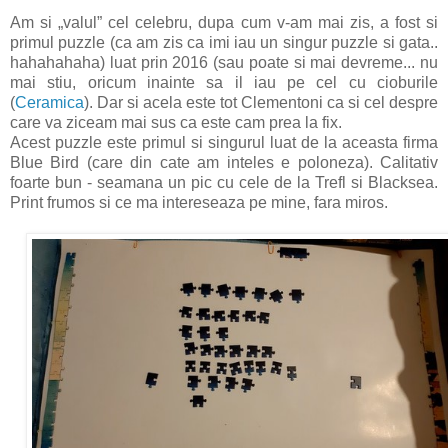
Am si „valul” cel celebru, dupa cum v-am mai zis, a fost si
primul puzzle (ca am zis ca imi iau un singur puzzle si gata..
hahahahaha) luat prin 2016 (sau poate si mai devreme... nu
mai stiu, oricum inainte sa il iau pe cel cu cioburile
(
Ceramica
). Dar si acela este tot Clementoni ca si cel despre
care va ziceam mai sus ca este cam prea la fix.
Acest puzzle este primul si singurul luat de la aceasta firma
Blue Bird (care din cate am inteles e poloneza). Calitativ
foarte bun - seamana un pic cu cele de la Trefl si Blacksea.
Print frumos si ce ma intereseaza pe mine, fara miros.