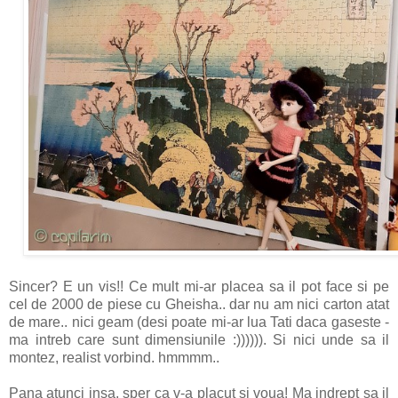
Sincer? E un vis!! Ce mult mi-ar placea sa il pot face si pe
cel de 2000 de piese cu Gheisha.. dar nu am nici carton atat
de mare.. nici geam (desi poate mi-ar lua Tati daca gaseste -
ma intreb care sunt dimensiunile :)))))). Si nici unde sa il
montez, realist vorbind. hmmmm..
Pana atunci insa, sper ca v-a placut si voua! Ma indrept sa il