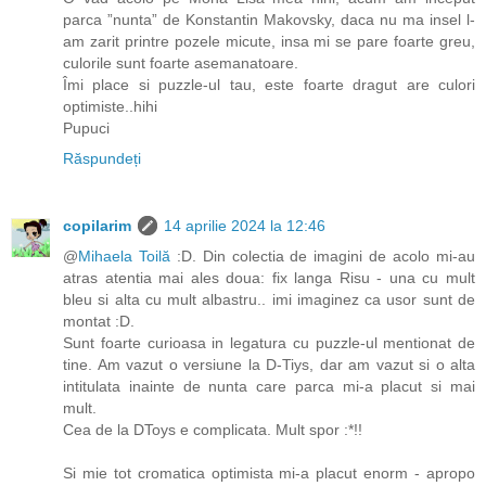
parca ”nunta” de Konstantin Makovsky, daca nu ma insel l-
am zarit printre pozele micute, insa mi se pare foarte greu,
culorile sunt foarte asemanatoare.
Îmi place si puzzle-ul tau, este foarte dragut are culori
optimiste..hihi
Pupuci
Răspundeți
copilarim
14 aprilie 2024 la 12:46
@
Mihaela Toilă
:D. Din colectia de imagini de acolo mi-au
atras atentia mai ales doua: fix langa Risu - una cu mult
bleu si alta cu mult albastru.. imi imaginez ca usor sunt de
montat :D.
Sunt foarte curioasa in legatura cu puzzle-ul mentionat de
tine. Am vazut o versiune la D-Tiys, dar am vazut si o alta
intitulata inainte de nunta care parca mi-a placut si mai
mult.
Cea de la DToys e complicata. Mult spor :*!!
Si mie tot cromatica optimista mi-a placut enorm - apropo