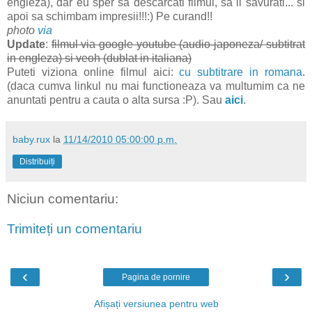
engleza), dar eu sper sa descarcati filmul, sa il savurati... si
apoi sa schimbam impresii!!!:) Pe curand!!
photo
via
Update
:
filmul via google youtube (audio-japoneza/ subtitrat
in engleza) si veoh (dublat in italiana)
Puteti viziona online filmul aici:
cu subtitrare in romana
.
(daca cumva linkul nu mai functioneaza va multumim ca ne
anuntati pentru a cauta o alta sursa :P). Sau
aici
.
baby.rux
la
11/14/2010 05:00:00 p.m.
Distribuiți
Niciun comentariu:
Trimiteți un comentariu
‹
›
Pagina de pornire
Afișați versiunea pentru web