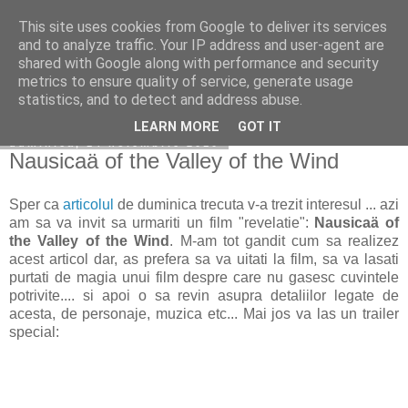
This site uses cookies from Google to deliver its services
Copilarim
and to analyze traffic. Your IP address and user-agent are
shared with Google along with performance and security
metrics to ensure quality of service, generate usage
statistics, and to detect and address abuse.
▼
LEARN MORE
GOT IT
duminică, 14 noiembrie 2010
Nausicaä of the Valley of the Wind
Sper ca
articolul
de duminica trecuta v-a trezit interesul ... azi
am sa va invit sa urmariti un film "revelatie":
Nausicaä of
the Valley of the Wind
. M-am tot gandit cum sa realizez
acest articol dar, as prefera sa va uitati la film, sa va lasati
purtati de magia unui film despre care nu gasesc cuvintele
potrivite.... si apoi o sa revin asupra detaliilor legate de
acesta, de personaje, muzica etc... Mai jos va las un trailer
special: