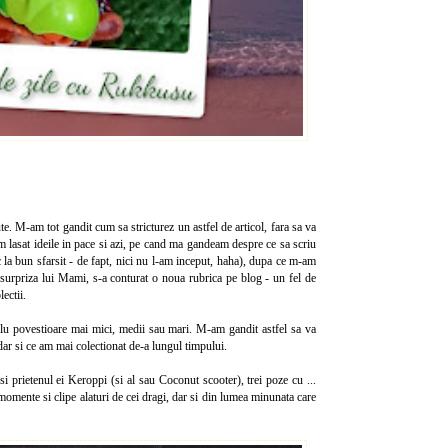
cute. M-am tot gandit cum sa stricturez un astfel de articol, fara sa va
 am lasat ideile in pace si azi, pe cand ma gandeam despre ce sa scriu
c la bun sfarsit - de fapt, nici nu l-am inceput, haha), dupa ce m-am
o surpriza lui Mami, s-a conturat o noua rubrica pe blog - un fel de
ectii.
plu povestioare mai mici, medii sau mari. M-am gandit astfel sa va
ar si ce am mai colectionat de-a lungul timpului.
i prietenul ei Keroppi (si al sau Coconut scooter), trei poze cu ...
omente si clipe alaturi de cei dragi, dar si din lumea minunata care