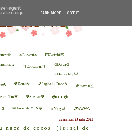
 user-agent
nerate usage
LEARN MORE
GOT IT
uterii💎
🍏Bunatati🍏
💌Caritabil💌
munitati💺
🎨Desen🎨
⛩Concursuri⛩
💡Despre blog💡
💖Kouki🐾
💕Pagina lui Dodo🐾
nte📥
🌈Pravalie⛱
entru Tine💗
💖Speciale💖
📷MDC📷
r 📓
📖 Jurnal de MCS 📖
📱Vlog 💻
📋WWW📋
duminică, 23 iulie 2023
u nuca de cocos. (Jurnal de