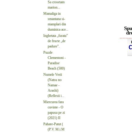
Sa crosetam
marion...
Mamaliga in
smantana si-
ntamplari din
Spu
duminica ace...
dre
Inghetata „furata”
de fructe „de
padure”.
Puzzle
Clementoni -
Paradise
Beach (500)
Numele Verii
(Natsu no
Namae -
Arashi)
(Reflexii i...
Miercurea fara
cuvinte - O
papusa pe zi
(2021) II
Pahare-Patut (
(P.V. M.i.M