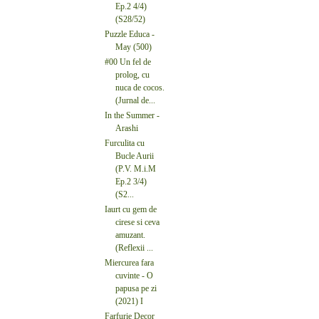
Ep.2 4/4)
(S28/52)
Puzzle Educa -
May (500)
#00 Un fel de
prolog, cu
nuca de cocos.
(Jurnal de...
In the Summer -
Arashi
Furculita cu
Bucle Aurii
(P.V. M.i.M
Ep.2 3/4)
(S2...
Iaurt cu gem de
cirese si ceva
amuzant.
(Reflexii ...
Miercurea fara
cuvinte - O
papusa pe zi
(2021) I
Farfurie Decor