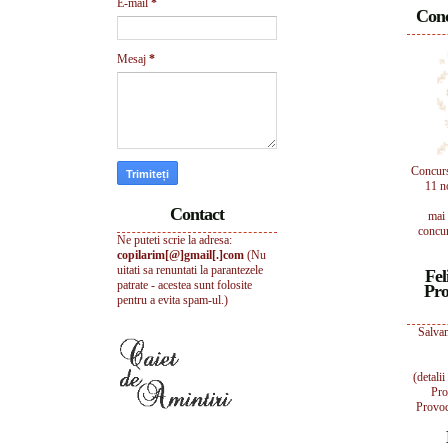
E-mail
*
Conc
Mesaj
*
Concur
11 n
Contact
mai 
concur
Ne puteti scrie la adresa:
copilarim[@]gmail[.]com
(Nu
uitati sa renuntati la parantezele
Fel
patrate - acestea sunt folosite
Pro
pentru a evita spam-ul.)
Salvam
(detali
Pro
Provoc