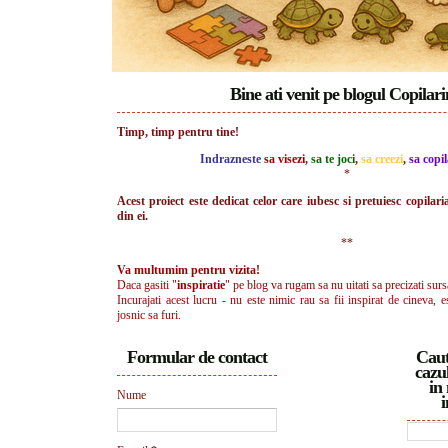
Bine ati venit pe blogul Copilar
Timp, timp pentru tine!
Indrazneste
sa visezi
,
sa te joci
,
sa creezi
,
sa copil
*
Acest proiect este dedicat celor care iubesc si pretuiesc copilari
din ei.
**
Va multumim pentru vizita!
Daca gasiti "
inspiratie
" pe blog va rugam sa nu uitati sa precizati surs
Incurajati acest lucru - nu este nimic rau sa fii inspirat de cineva, e
josnic sa furi.
Formular de contact
Caut
cazul
in 
Nume
i