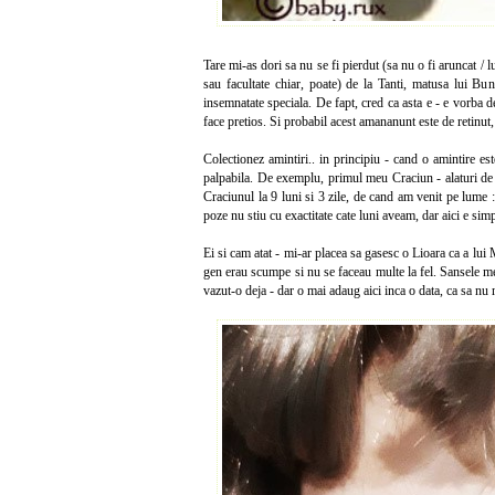
Tare mi-as dori sa nu se fi pierdut (sa nu o fi aruncat / 
sau facultate chiar, poate) de la Tanti, matusa lui Bu
insemnatate speciala. De fapt, cred ca asta e - e vorba 
face pretios. Si probabil acest amananunt este de retinut,
Colectionez amintiri.. in principiu - cand o amintire est
palpabila. De exemplu, primul meu Craciun - alaturi de 
Craciunul la 9 luni si 3 zile, de cand am venit pe lume :
poze nu stiu cu exactitate cate luni aveam, dar aici e sim
Ei si cam atat - mi-ar placea sa gasesc o Lioara ca a lui
gen erau scumpe si nu se faceau multe la fel. Sansele m
vazut-o deja - dar o mai adaug aici inca o data, ca sa nu 