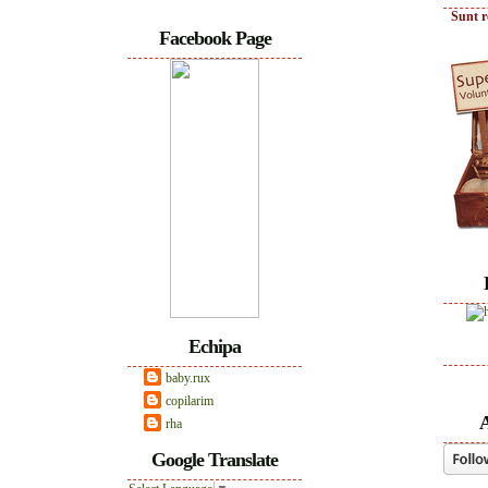
Sunt r
Facebook Page
Echipa
baby.rux
copilarim
A
rha
Google Translate