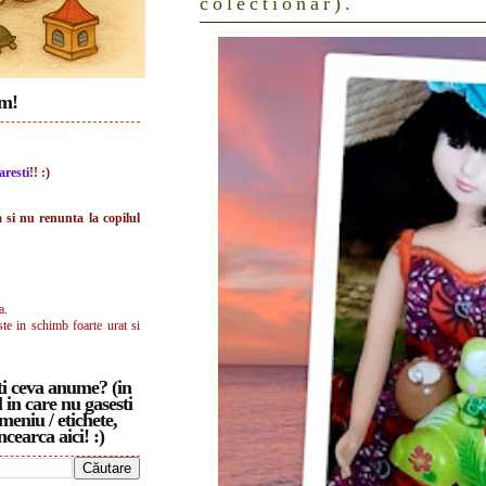
colectionar).
im!
aresti
!! :)
a si nu renunta la copilul
a.
ste in schimb foarte urat si
i ceva anume? (in
 in care nu gasesti
meniu / etichete,
ncearca aici! :)