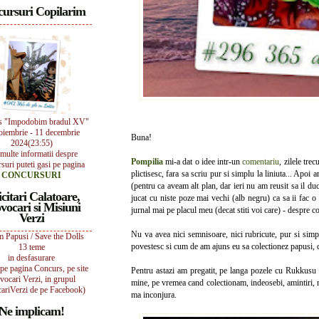
ursuri Copilarim
s "Impodobim bradul XV"
oiembrie - 11 decembrie
Buna!
2024(23:55)
multe informatii despre
Pompilia
mi-a dat o idee intr-un
comentariu
, zilele tre
suri puteti gasi pe pagina
plictisesc, fara sa scriu pur si simplu la liniuta... Apoi
CONCURSURI
(pentru ca aveam alt plan, dar ieri nu am reusit sa il du
icitari Calatoare,
jucat cu niste poze mai vechi (alb negru) ca sa ii fac 
vocari si Misiuni
jurnal mai pe placul meu (decat stiti voi care) - despre col
Verzi
Nu va avea nici semnisoare, nici rubricute, pur si sim
 Papusi / Save the Dolls
povestesc si cum de am ajuns eu sa colectionez papusi, d
13 teme
in desfasurare
i pe pagina Concurs, pe site
Pentru astazi am pregatit, pe langa pozele cu Rukkusu s
vocari Verzi, in grupul
mine, pe vremea cand colectionam, indeosebi, amintiri, m
ariVerzi de pe Facebook)
ma inconjura.
Ne implicam!