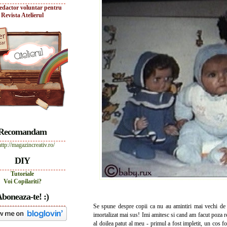
edactor voluntar pentru
Revista Atelierul
Recomandam
DIY
Tutoriale
Voi Copilariti?
boneaza-te! :)
Se spune despre copii ca nu au amintiri mai vechi de 
imortalizat mai sus! Imi amitesc si cand am facut poza re
al doilea patut al meu - primul a fost impletit, un cos 