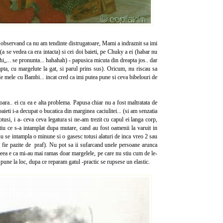
, observand ca nu am tendinte distrugatoare, Mami a indraznit sa imi
a se vedea ca era intacta) si cei doi baieti, pe Chuky a ei (habar nu
hi„... se pronunta... hahahah) - papusica micuta din dreapta jos.. dar
ta, cu margelute la gat, si parul prins sus). Oricum, nu riscau sa
le mele cu Bambi... incat cred ca imi putea pune si ceva bibelouri de
ra.. ei cu ea e alta problema. Papusa chiar nu a fost maltratata de
aieti i-a decupat o bucatica din marginea caciulitei... (si am senzatia
tusi, i a- ceva ceva legatura si ne-am trezit cu capul ei langa corp,
stiu ce s-a intamplat dupa mutare, cand au fost oamenii la varuit in
 nu se intampla o minune si o gasesc totusi alaturi de inca vreo 2 sau
 fie pazite de praf). Nu pot sa ii sufarcand unele persoane arunca
Ideea e ca mi-au mai ramas doar margelele, pe care nu stiu cum de le-
 pune la loc, dupa ce reparam gatul -practic se rupsese un elastic.