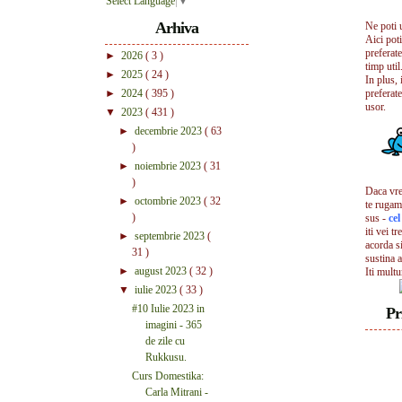
Select Language
▼
Arhiva
Ne poti 
Aici pot
preferate
►
2026
( 3 )
timp util.
►
2025
( 24 )
In plus, 
►
2024
( 395 )
preferate
usor.
▼
2023
( 431 )
►
decembrie 2023
( 63
)
►
noiembrie 2023
( 31
)
Daca vrei
►
octombrie 2023
( 32
te rugam
)
sus -
ce
iti vei tr
►
septembrie 2023
(
acorda s
31 )
sustina a
►
august 2023
( 32 )
Iti mult
▼
iulie 2023
( 33 )
#10 Iulie 2023 in
Pr
imagini - 365
de zile cu
Rukkusu.
Curs Domestika:
Carla Mitrani -