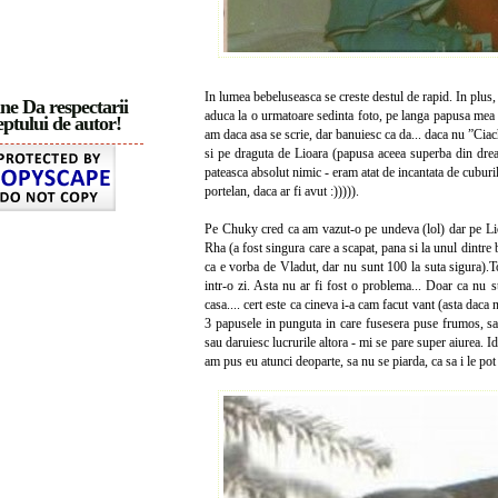
In lumea bebeluseasca se creste destul de rapid. In plus
ne Da respectarii
aduca la o urmatoare sedinta foto, pe langa papusa mea (
ptului de autor!
am daca asa se scrie, dar banuiesc ca da... daca nu ”Ciac
si pe draguta de Lioara (papusa aceea superba din dreap
pateasca absolut nimic - eram atat de incantata de cuburi
portelan, daca ar fi avut :))))).
Pe Chuky cred ca am vazut-o pe undeva (lol) dar pe Lioa
Rha (a fost singura care a scapat, pana si la unul dintre b
ca e vorba de Vladut, dar nu sunt 100 la suta sigura).To
intr-o zi. Asta nu ar fi fost o problema... Doar ca nu 
casa.... cert este ca cineva i-a cam facut vant (asta daca
3 papusele in punguta in care fusesera puse frumos, sa
sau daruiesc lucrurile altora - mi se pare super aiurea. 
am pus eu atunci deoparte, sa nu se piarda, ca sa i le pot