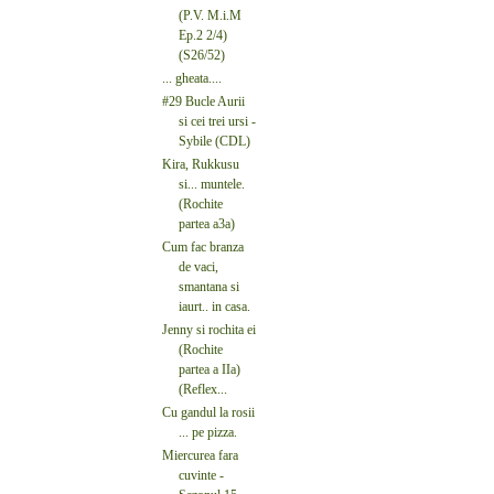
(P.V. M.i.M
Ep.2 2/4)
(S26/52)
... gheata....
#29 Bucle Aurii
si cei trei ursi -
Sybile (CDL)
Kira, Rukkusu
si... muntele.
(Rochite
partea a3a)
Cum fac branza
de vaci,
smantana si
iaurt.. in casa.
Jenny si rochita ei
(Rochite
partea a IIa)
(Reflex...
Cu gandul la rosii
... pe pizza.
Miercurea fara
cuvinte -