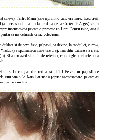
luat cineva). Pentru Mami (care a primit-o cand era mare.. liceu cred,
ni (a mers special sa i-o ia, cred ca de la Curtea de Arges) are o
despre insemnatatea pe care o primeste un lucru. Pentru mine, asta il
 pentru ca ma defineste ca si.. colectionar.
e dublata si de ceva fizic, palpabil, ea devine, la randul ei, cumva,
Vladut. (va spuneam ca imi e tare drag, mai stiti? Cam asa a aratat
)))). Si acum aveti si un fel de referinta, cronologica (primele doua
plu.
 Mami, sa i-o cumpar, dar cred ca este dificil. Pe vremuri papusile de
ele sunt cam nule. I-am luat insa o papusa asemanatoare, pe care ati
mai las inca un link: