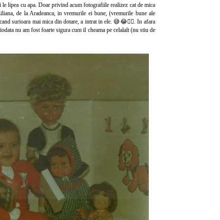
i le lipea cu apa. Doar privind acum fotografiile realizez cat de mica
liana, de la Aradeanca, in vremurile ei bune, (vremurile bune ale
 cand surioara mai mica din dotare, a intrat in ele. 😅😂🤦‍♀️. In afara
ciodata nu am fost foarte sigura cum il cheama pe celalalt (nu stiu de