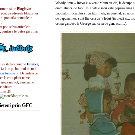
Woody lipite - Intr-o zi a venit Mami cu ele, le decupa s
eram atunci de fapt. In spatele meu este papusa mea Li
urmari si pe
Bloglovin'
.
i adauga adresele blogurilor
papusilor, jucariilor si cartilor mele, in gerenal, au apus
 si poti afla noutatile in
de papusa mea, sunt flancata de Vladut (in bleu) si... ni
 :)
ce ma gandesc la George sau ceva de gen, acum..).
iti poti salva articolele
, pentru a le putea gasi mai
 sa iti faci cont pe
Inlinkz
,
 fa-l de pe butonul de mai
l cu broscuta
. De indata ce
ece la cont platit ne vei
i noua un vot, care sa ne
ctivitatea!
umim :)!!
ieteni prin GFC