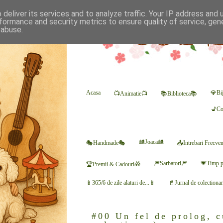
deliver its services and to analyze traffic. Your IP address and
formance and security metrics to ensure quality of service, ge
 abuse.
Acasa
💎Bij
📺Animatie📺
📚Biblioteca📚
💺Co
🎎Joaca🎎
🎭Handmade🎭
📤Intrebari Frecve
🎆Sarbatori🎆
💗Timp p
🏆Premii & Cadouri🎁
📱365/6 de zile alaturi de...📱
📓Jurnal de colectiona
#00 Un fel de prolog, c