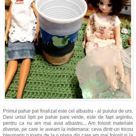
Primul pahar pat finalizat este cel albastru - al puiului de urs.
Desi ursul lipit pe pahar pare verde, este de fapt argintiu,
pentru ca nu am mai avut albastru... Am folosit materiale
diverse, pe care le aveam la indemana: ceva dintr-un tricou
bleumarin o toarta de la o plasa din care am mai folosit si la