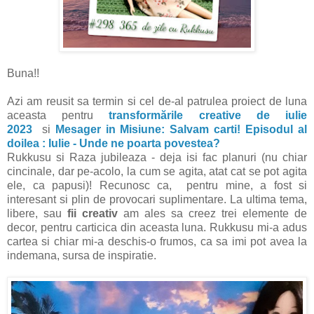
Buna!!
Azi am reusit sa termin si cel de-al patrulea proiect de luna
aceasta pentru
transformările creative de iulie
2023
si
Mesager in Misiune: Salvam carti! Episodul al
doilea : Iulie - Unde ne poarta povestea?
Rukkusu si Raza jubileaza - deja isi fac planuri (nu chiar
cincinale, dar pe-acolo, la cum se agita, atat cat se pot agita
ele, ca papusi)! Recunosc ca, pentru mine, a fost si
interesant si plin de provocari suplimentare. La ultima tema,
libere, sau
fii creativ
am ales sa creez trei elemente de
decor, pentru carticica din aceasta luna. Rukkusu mi-a adus
cartea si chiar mi-a deschis-o frumos, ca sa imi pot avea la
indemana, sursa de inspiratie.