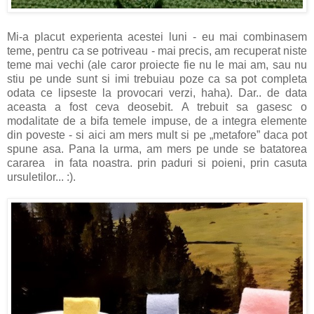
Mi-a placut experienta acestei luni - eu mai combinasem
teme, pentru ca se potriveau - mai precis, am recuperat niste
teme mai vechi (ale caror proiecte fie nu le mai am, sau nu
stiu pe unde sunt si imi trebuiau poze ca sa pot completa
odata ce lipseste la provocari verzi, haha). Dar.. de data
aceasta a fost ceva deosebit. A trebuit sa gasesc o
modalitate de a bifa temele impuse, de a integra elemente
din poveste - si aici am mers mult si pe „metafore” daca pot
spune asa. Pana la urma, am mers pe unde se batatorea
cararea in fata noastra. prin paduri si poieni, prin casuta
ursuletilor... :).