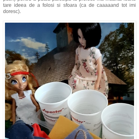
tare ideea de a folosi si sfoara (ca de caaaaand tot imi
doresc).