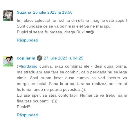
Suzana
26 iulie 2023 la 19:56
Imi place colectia! Iar rochita din ultima imagine este super!
Sunt curioasa ce se va odihni in ele! Sa ne mai spui!
Pupici si seara frumoasa, draga Rux! ❤️😘
Răspundeți
copilarim
27 iulie 2023 la 04:25
@
fiordaliso
cumva, s-au combinat ele - desi dupa prima,
ma straduiam asa tare sa combin, ca o perioada nu se lega
nimic. Apoi m-am lasat dusa cumva sa vad incotro va
merge proiectul. Pana la urma, fara sa realizez, am urmat
fix tema, unde ne poarta povestea :)).
Eu asa sper, sa stea confortabil. Numai ca va trebui sa si
finalizez ocupantii :)))).
Pupici!!
Răspundeți