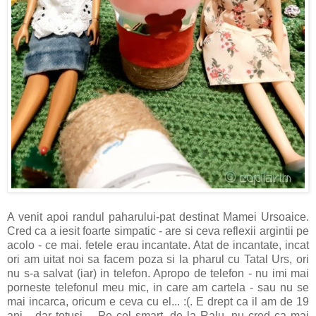
A venit apoi randul paharului-pat destinat Mamei Ursoaice.
Cred ca a iesit foarte simpatic - are si ceva reflexii argintii pe
acolo - ce mai. fetele erau incantate. Atat de incantate, incat
ori am uitat noi sa facem poza si la pharul cu Tatal Urs, ori
nu s-a salvat (iar) in telefon. Apropo de telefon - nu imi mai
porneste telefonul meu mic, in care am cartela - sau nu se
mai incarca, oricum e ceva cu el... :(. E drept ca il am de 19
ani... dar totusi.... Pe cel smart, de la Ralu, nu cred ca mai