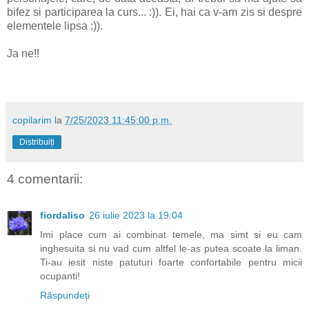
bifez si participarea la curs... :)). Ei, hai ca v-am zis si despre
elementele lipsa :)).
Ja ne!!
copilarim
la
7/25/2023 11:45:00 p.m.
Distribuiți
4 comentarii:
fiordaliso
26 iulie 2023 la 19:04
Imi place cum ai combinat temele, ma simt si eu cam
inghesuita si nu vad cum altfel le-as putea scoate la liman.
Ti-au iesit niste patuturi foarte confortabile pentru micii
ocupanti!
Răspundeți