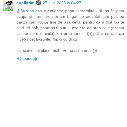
copilarim
27 iulie 2023 la 04:27
@
Suzana
asa intentionez, pana la sfarsitul lunii, sa fie gata
ocupantii - nu prea m-am bagat pe crosetat, am pus pe
pauza cam tot ce tine de asa ceva, pentru ca a fost foarte
cald.. si nah, cand as fi putut lucra era ori prea cald (riscam
sa transpire mainile), ori prea tarziu :))))). Dar se aseaza
incet-incet lucrurile.Pupici cu drag
ps: si mie imi place mult - vreau si eu una :)))
Răspundeți