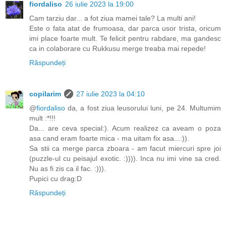
fiordaliso
26 iulie 2023 la 19:00
Cam tarziu dar... a fot ziua mamei tale? La multi ani!
Este o fata atat de frumoasa, dar parca usor trista, oricum
imi place foarte mult. Te felicit pentru rabdare, ma gandesc
ca in colaborare cu Rukkusu merge treaba mai repede!
Răspundeți
copilarim
27 iulie 2023 la 04:10
@
fiordaliso
da, a fost ziua leusorului luni, pe 24. Multumim
mult :*!!!
Da... are ceva special:). Acum realizez ca aveam o poza
asa cand eram foarte mica - ma uitam fix asa...:)).
Sa stii ca merge parca zboara - am facut miercuri spre joi
(puzzle-ul cu peisajul exotic. :)))). Inca nu imi vine sa cred.
Nu as fi zis ca il fac. :))).
Pupici cu drag:D
Răspundeți