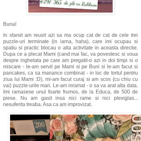
Buna!
In sfarsit am reusit azi sa ma ocup cat de cat de cele trei
puzzle-uri terminate (in iarna, haha), care imi ocupau si
spatiu si practic blocau o alta activitate in aceasta directie.
Dupa ce a plecat Mami (cand mai fac, va povestesc si voua
despre inghetata pe care am pregatit-o azi in doi timpi si o
miscare - le-am servit pe Mami si pe Buni si le-am facut si
pancakes, ca sa manance combinat - in loc de tortul pentru
ziua lui Mami :D), mi-am facut curaj si am scos (cu chiu cu
vai) puzzle-urile mari. Le-am inramat - o sa va arat alta data.
Imi ramasese unul foarte frumos, de la Educa, de 500 de
piese. Nu am gasit insa nici rame si nici plexiglas...
nesuferita treaba. Asa ca am improvizat.