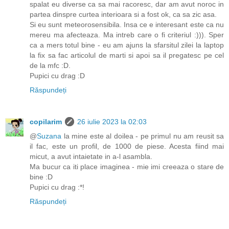
spalat eu diverse ca sa mai racoresc, dar am avut noroc in
partea dinspre curtea interioara si a fost ok, ca sa zic asa.
Si eu sunt meteorosensibila. Insa ce e interesant este ca nu
mereu ma afecteaza. Ma intreb care o fi criteriul :))). Sper
ca a mers totul bine - eu am ajuns la sfarsitul zilei la laptop
la fix sa fac articolul de marti si apoi sa il pregatesc pe cel
de la mfc :D.
Pupici cu drag :D
Răspundeți
copilarim
26 iulie 2023 la 02:03
@
Suzana
la mine este al doilea - pe primul nu am reusit sa
il fac, este un profil, de 1000 de piese. Acesta fiind mai
micut, a avut intaietate in a-l asambla.
Ma bucur ca iti place imaginea - mie imi creeaza o stare de
bine :D
Pupici cu drag :*!
Răspundeți