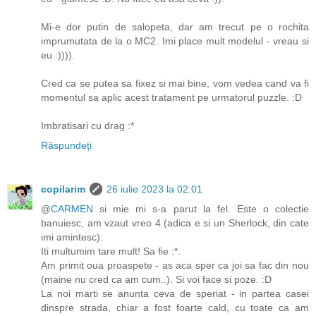
Mi-e dor putin de salopeta, dar am trecut pe o rochita
imprumutata de la o MC2. Imi place mult modelul - vreau si
eu :)))).
Cred ca se putea sa fixez si mai bine, vom vedea cand va fi
momentul sa aplic acest tratament pe urmatorul puzzle. :D
Imbratisari cu drag :*
Răspundeți
copilarim
26 iulie 2023 la 02:01
@
CARMEN
si mie mi s-a parut la fel. Este o colectie
banuiesc, am vzaut vreo 4 (adica e si un Sherlock, din cate
imi amintesc).
Iti multumim tare mult! Sa fie :*.
Am primit oua proaspete - as aca sper ca joi sa fac din nou
(maine nu cred ca am cum..). Si voi face si poze. :D
La noi marti se anunta ceva de speriat - in partea casei
dinspre strada, chiar a fost foarte cald, cu toate ca am