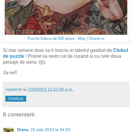
Puzzle Educa de 500 piese - May | Ozone.ro
Si mai ramane doar sa il inscriu in tabelul gasduit de
Clubul
de puzzle
!
Promit sa revin cat de curand si cu cele doua
peisaje de iarna :)))).
Ja ne!!
copilarim
la
7/24/2023 11:52:00 p.m.
Distribuiți
8 comentarii:
Diana
25 iulie 2023 la 04:03