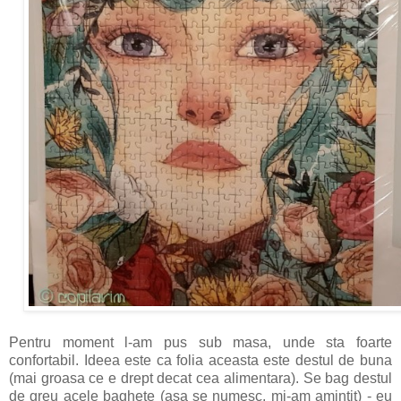
Pentru moment l-am pus sub masa, unde sta foarte
confortabil. Ideea este ca folia aceasta este destul de buna
(mai groasa ce e drept decat cea alimentara). Se bag destul
de greu acele baghete (asa se numesc, mi-am amintit) - eu