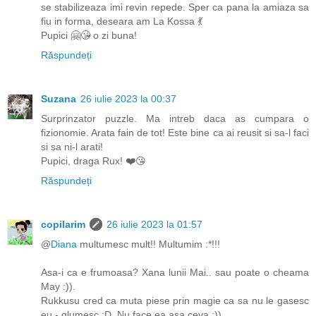
se stabilizeaza imi revin repede. Sper ca pana la amiaza sa
fiu in forma, deseara am La Kossa 💃
Pupici 🤗😘 o zi buna!
Răspundeți
Suzana
26 iulie 2023 la 00:37
Surprinzator puzzle. Ma intreb daca as cumpara o
fizionomie. Arata fain de tot! Este bine ca ai reusit si sa-l faci
si sa ni-l arati!
Pupici, draga Rux! ❤️😘
Răspundeți
copilarim
26 iulie 2023 la 01:57
@
Diana
multumesc mult!! Multumim :*!!!
Asa-i ca e frumoasa? Xana lunii Mai.. sau poate o cheama
May :)).
Rukkusu cred ca muta piese prin magie ca sa nu le gasesc
eu - glumesc :D. Nu face ea asa ceva :)).