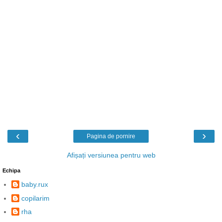
‹
›
Pagina de pornire
Afișați versiunea pentru web
Echipa
baby.rux
copilarim
rha