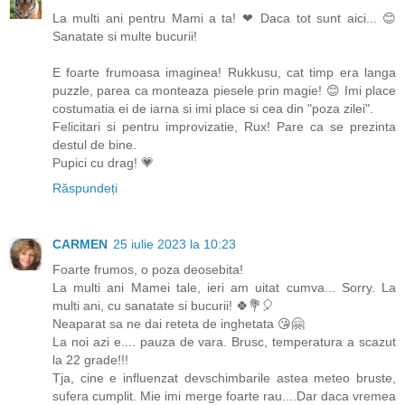
La multi ani pentru Mami a ta! ❤ Daca tot sunt aici... 😊
Sanatate si multe bucurii!
E foarte frumoasa imaginea! Rukkusu, cat timp era langa
puzzle, parea ca monteaza piesele prin magie! 😊 Imi place
costumatia ei de iarna si imi place si cea din "poza zilei".
Felicitari si pentru improvizatie, Rux! Pare ca se prezinta
destul de bine.
Pupici cu drag! 💗
Răspundeți
CARMEN
25 iulie 2023 la 10:23
Foarte frumos, o poza deosebita!
La multi ani Mamei tale, ieri am uitat cumva... Sorry. La
multi ani, cu sanatate si bucurii! 🍀💐🎈
Neaparat sa ne dai reteta de inghetata 😘🤗
La noi azi e.... pauza de vara. Brusc, temperatura a scazut
la 22 grade!!!
Tja, cine e influenzat devschimbarile astea meteo bruste,
sufera cumplit. Mie imi merge foarte rau....Dar daca vremea