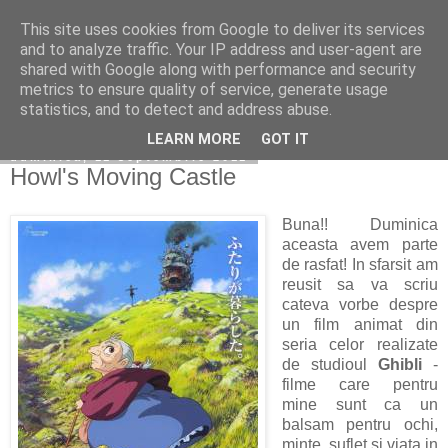
This site uses cookies from Google to deliver its services
Copilarim
and to analyze traffic. Your IP address and user-agent are
shared with Google along with performance and security
metrics to ensure quality of service, generate usage
statistics, and to detect and address abuse.
▼
LEARN MORE
GOT IT
duminică, 11 septembrie 2011
Howl's Moving Castle
Buna!! Duminica
aceasta avem parte
de rasfat! In sfarsit am
reusit sa va scriu
cateva vorbe despre
un film animat din
seria celor realizate
de studioul
Ghibli
-
filme care pentru
mine sunt ca un
balsam pentru ochi,
minte, suflet si viata in