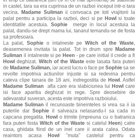
in castel, tara sa era cuprinsa de un razboi inceput intr-o tara
vecina.
Madame Suliman
ii convoaca pe toti vrajitorii la
palat pentru a participa la razboi, deci si pe
Howl
si toate
identitatile acestuia.
Sophie
merge in locul acestuia la
palat, dandu-se drept mama lui, tanarul temandu-se de fosta
sa profesoara.
La palat,
Sophie
o intalneste pe
Witch of the Waste
,
deasemenea invitata la palat. Tot in drum spre
Madame
Suliman
il intalneste si pe
Heen
- pe care initial il crede a fi
Howl
deghizat.
Witch of the Waste
este lasata fara puteri
de
Madame Suliman,
iar acest lucru o face pe
Sophie
sa se
revolte impotriva actiunilor injuste si sa redevina pentru
cateva clipe tanara de 18 ani, indregostita de
Howl
. Astfel
Madame Suliman
afla care era slabiciunea lui
Howl
care
isi face aparitia deghizat in rege. Spre deosebire de
adevaratul suveran, acesta este impotriva razboiului.
Madame Suliman
il recunoaste bineinteles si vrea sa ii ia
puterile dar
Sophie
il salveaza nelasandu-l sa cada in
capcana pregatita.
Howl
o trimite (impreuna cu o batranica
fara puteri fosta
Witch of the Waste
si catelul
Heen
) catre
casa, ghidata fiind de un inel care ii arata calea. Odata
reaintors acasa
Howl
"muta"
castelul pentru ca