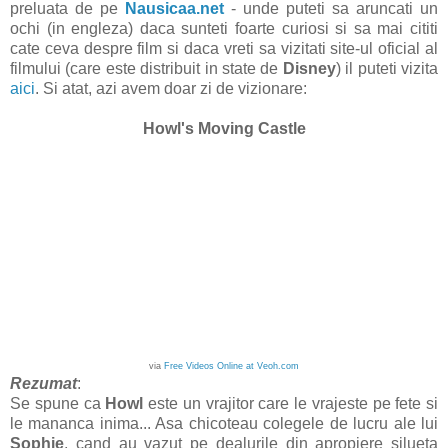
preluata de pe
Nausicaa.net
- unde puteti sa aruncati un
ochi (in engleza) daca sunteti foarte curiosi si sa mai cititi
cate ceva despre film si daca vreti sa vizitati site-ul oficial al
filmului (care este distribuit in state de
Disney
) il puteti vizita
aici
. Si atat, azi avem doar zi de vizionare:
Howl's Moving Castle
via
Free Videos Online at Veoh.com
Rezumat
:
Se spune ca
Howl
este un vrajitor care le vrajeste pe fete si
le mananca inima... Asa chicoteau colegele de lucru ale lui
Sophie
, cand au vazut pe dealurile din apropiere silueta