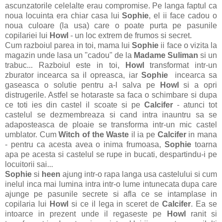
ascunzatorile celelalte erau compromise. Pe langa faptul ca
noua locuinta era chiar casa lui
Sophie
, el ii face cadou o
noua culoare (la usa) care o poate purta pe pasunile
copilariei lui
Howl
- un loc extrem de frumos si secret.
Cum razboiul parea in toi, mama lui
Sophie
ii face o vizita la
magazin unde lasa un "cadou" de la
Madame Suliman
si un
trabuc... Razboiul este in toi,
Howl
transformat intr-un
zburator incearca sa il opreasca, iar
Sophie
incearca sa
gaseasca o solutie pentru a-l salva pe
Howl
si a opri
distrugerile. Astfel se hotaraste sa faca o schimbare si dupa
ce toti ies din castel il scoate si pe
Calcifer
- atunci tot
castelul se dezmembreaza si cand intra inauntru sa se
adaposteasca de ploaie se transforma intr-un mic castel
umblator. Cum
Witch of the Waste
il ia pe
Calcifer
in mana
- pentru ca acesta avea o inima frumoasa,
Sophie
toarna
apa pe acesta si castelul se rupe in bucati, despartindu-i pe
locuitorii sai...
Sophie
si
heen
ajung intr-o rapa langa usa castelului si cum
inelul inca mai lumina intra intr-o lume intunecata dupa care
ajunge pe pasunile secrete si afla ce se intamplase in
copilaria lui
Howl
si ce il lega in sceret de
Calcifer
. Ea se
intoarce in prezent unde il regaseste pe
Howl
ranit si