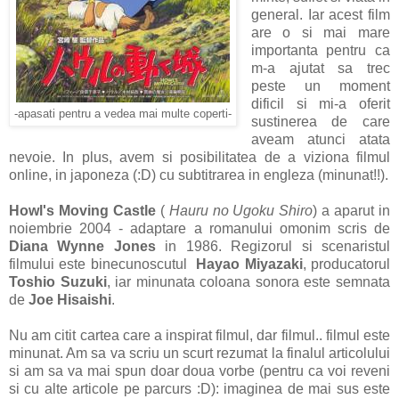
general. Iar acest film
are o si mai mare
importanta pentru ca
m-a ajutat sa trec
peste un moment
dificil si mi-a oferit
-apasati pentru a vedea mai multe coperti-
sustinerea de care
aveam atunci atata
nevoie. In plus, avem si posibilitatea de a viziona filmul
online, in japoneza (:D) cu subtitrarea in engleza (minunat!!).
Howl's Moving Castle
(
Hauru no Ugoku Shiro
) a aparut in
noiembrie 2004 - adaptare a romanului omonim scris de
Diana Wynne Jones
in 1986. Regizorul si scenaristul
filmului este binecunoscutul
Hayao Miyazaki
, producatorul
Toshio Suzuki
, iar minunata coloana sonora este semnata
de
Joe Hisaishi
.
Nu am citit cartea care a inspirat filmul, dar filmul.. filmul este
minunat. Am sa va scriu un scurt rezumat la finalul articolului
si am sa va mai spun doar doua vorbe (pentru ca voi reveni
si cu alte articole pe parcurs :D): imaginea de mai sus este