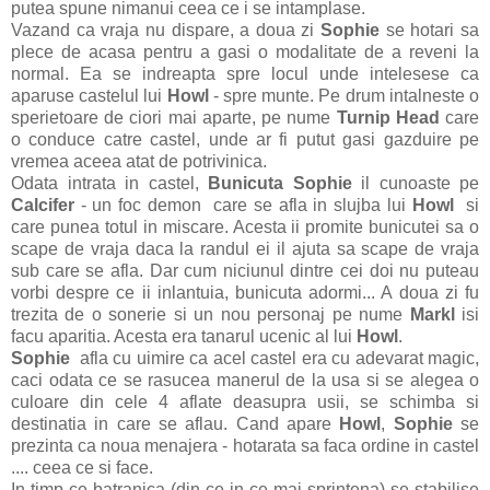
putea spune nimanui ceea ce i se intamplase.
Vazand ca vraja nu dispare, a doua zi
Sophie
se hotari sa
plece de acasa pentru a gasi o modalitate de a reveni la
normal. Ea se indreapta spre locul unde intelesese ca
aparuse castelul lui
Howl
- spre munte. Pe drum intalneste o
sperietoare de ciori mai aparte, pe nume
Turnip Head
care
o conduce catre castel, unde ar fi putut gasi gazduire pe
vremea aceea atat de potrivinica.
Odata intrata in castel,
Bunicuta Sophie
il cunoaste pe
Calcifer
- un foc demon
care se afla in slujba lui
Howl
si
care punea totul in miscare. Acesta ii promite bunicutei sa o
scape de vraja daca la randul ei il ajuta sa scape de vraja
sub care se afla. Dar cum niciunul dintre cei doi nu puteau
vorbi despre ce ii inlantuia, bunicuta adormi... A doua zi fu
trezita de o sonerie si un nou personaj pe nume
Markl
isi
facu aparitia. Acesta era tanarul ucenic al lui
Howl
.
Sophie
afla cu uimire ca acel castel era cu adevarat magic,
caci odata ce se rasucea manerul de la usa si se alegea o
culoare din cele 4 aflate deasupra usii, se schimba si
destinatia in care se aflau. Cand apare
Howl
,
Sophie
se
prezinta ca noua menajera - hotarata sa faca ordine in castel
.... ceea ce si face.
In timp ce batranica (din ce in ce mai sprintena) se stabilise