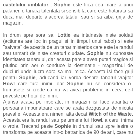
castelului umblator
...
Sophie
este fiica cea mare a unui
palarier, o tanara talentata si sensibila care este hotarata sa
duca mai departe afacerea tatalui sau si sa aiba grija de
magazin.
In drum spre sora sa,
Lottie
ea intalneste niste soldati
(actiunea are loc in pragul si in timpul unui raboi) si este
"salvata" de acestia de un tanar misterios care este la randul
sau urmarit de niste creaturi ciudate.
Sophie
nu cunoaste
identitatea tanarului, dar acesta pare a avea puteri magice si
plutind prin aer o conduce la destinatie - magazinul de
dulciuri unde lucra sora sa mai mica. Aceasta isi face griji
pentru
Sophie
, aducand iar vorba despre tanarul vrajitor
Howl
care fura inimi, dar
Sophie
nu se considera o
frumusete si crede ca nu va avea probleme in ceea ce-l
priveste pe hotul de inimi.
Ajunsa acasa pe inserate, in magazin isi face aparitia o
persoana impunatoare care se arata dezgustata de micuta
pravalie. Aceasta era nimeni alta decat
Witch of the Waste
.
Aceasta era la randul sau pe urmele lui
Howl
, a carui inima
o vroia. Trecand peste
Sophie
in drumul sau spre iesire o
transforma pe aceasta intr-o batranica de 90 de ani, care nu