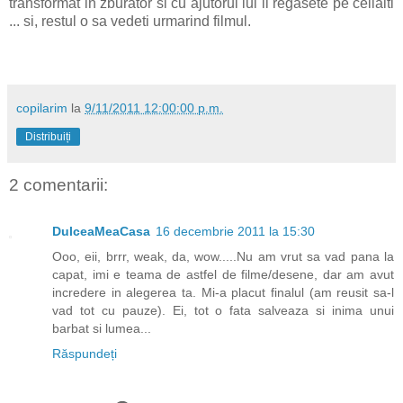
transformat in zburator si cu ajutorul lui ii regasete pe ceilalti
... si, restul o sa vedeti urmarind filmul.
copilarim
la
9/11/2011 12:00:00 p.m.
Distribuiți
2 comentarii:
DulceaMeaCasa
16 decembrie 2011 la 15:30
Ooo, eii, brrr, weak, da, wow.....Nu am vrut sa vad pana la
capat, imi e teama de astfel de filme/desene, dar am avut
incredere in alegerea ta. Mi-a placut finalul (am reusit sa-l
vad tot cu pauze). Ei, tot o fata salveaza si inima unui
barbat si lumea...
Răspundeți