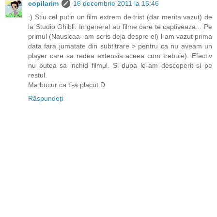
copilarim
16 decembrie 2011 la 16:46
:) Stiu cel putin un film extrem de trist (dar merita vazut) de
la Studio Ghibli. In general au filme care te captiveaza... Pe
primul (Nausicaa- am scris deja despre el) l-am vazut prima
data fara jumatate din subtitrare > pentru ca nu aveam un
player care sa redea extensia aceea cum trebuie). Efectiv
nu putea sa inchid filmul. Si dupa le-am descoperit si pe
restul.
Ma bucur ca ti-a placut:D
Răspundeți