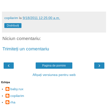
copilarim
la
9/18/2011 12:25:00 a.m.
Distribuiți
Niciun comentariu:
Trimiteți un comentariu
‹
›
Pagina de pornire
Afișați versiunea pentru web
Echipa
baby.rux
copilarim
rha