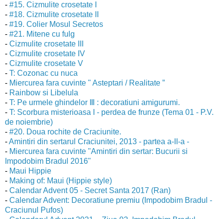
-
#15. Cizmulite crosetate I
-
#18. Cizmulite crosetate II
-
#19. Colier Mosul Secretos
-
#21. Mitene cu fulg
-
Cizmulite crosetate III
-
Cizmulite crosetate IV
-
Cizmulite crosetate V
-
T: Cozonac cu nuca
-
Miercurea fara cuvinte " Asteptari / Realitate ”
-
Rainbow si Libelula
-
T: Pe urmele ghindelor Ⅲ : decoratiuni amigurumi.
-
T: Scorbura misterioasa I - perdea de frunze (Tema 01 - P.V.
de noiembrie)
-
#20. Doua rochite de Craciunite.
-
Amintiri din sertarul Craciunitei, 2013 - partea a-II-a -
-
Miercurea fara cuvinte "Amintiri din sertar: Bucurii si
Impodobim Bradul 2016"
-
Maui Hippie
-
Making of: Maui (Hippie style)
-
Calendar Advent 05 - Secret Santa 2017 (Ran)
-
Calendar Advent: Decoratiune premiu (Impodobim Bradul -
Craciunul Pufos)