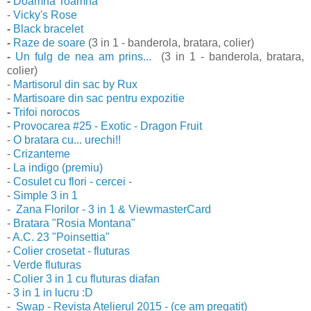
-
Doamna Toamna
-
Vicky's Rose
-
Black bracelet
-
Raze de soare
(3 in 1 - banderola, bratara, colier)
-
Un fulg de nea am prins...
(3 in 1 - banderola, bratara,
colier)
-
Martisorul din sac by Rux
-
Martisoare din sac pentru expozitie
-
Trifoi norocos
-
Provocarea #25 - Exotic - Dragon Fruit
-
O bratara cu... urechi!!
-
Crizanteme
-
La indigo (premiu)
-
Cosulet cu flori - cercei -
-
Simple 3 in 1
-
Zana Florilor - 3 in 1 & ViewmasterCard
-
Bratara "Rosia Montana"
-
A.C. 23 "Poinsettia"
-
Colier crosetat - fluturas
-
Verde fluturas
-
Colier 3 in 1 cu fluturas diafan
-
3 in 1 in lucru :D
-
Swap - Revista Atelierul 2015 - (ce am pregatit)