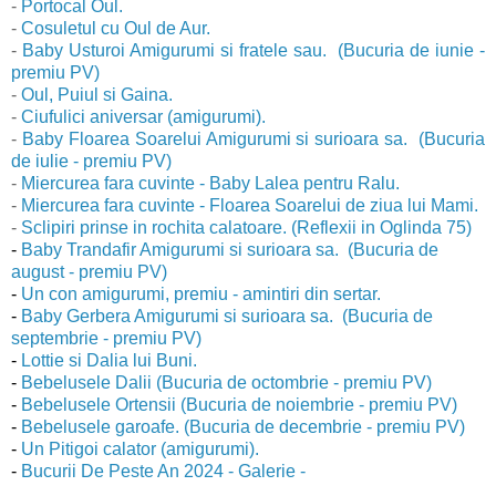
-
Portocal Oul.
-
Cosuletul cu Oul de Aur.
-
Baby Usturoi Amigurumi si fratele sau. (Bucuria de iunie -
premiu PV)
-
Oul, Puiul si Gaina.
-
Ciufulici aniversar (amigurumi).
-
Baby Floarea Soarelui Amigurumi si surioara sa. (Bucuria
de iulie - premiu PV)
-
Miercurea fara cuvinte - Baby Lalea pentru Ralu.
-
Miercurea fara cuvinte - Floarea Soarelui de ziua lui Mami.
-
Sclipiri prinse in rochita calatoare. (Reflexii in Oglinda 75)
-
Baby Trandafir Amigurumi si surioara sa. (Bucuria de
august - premiu PV)
-
Un con amigurumi, premiu - amintiri din sertar.
-
Baby Gerbera Amigurumi si surioara sa. (Bucuria de
septembrie - premiu PV)
-
Lottie si Dalia lui Buni.
-
Bebelusele Dalii (Bucuria de octombrie - premiu PV)
-
Bebelusele Ortensii (Bucuria de noiembrie - premiu PV)
-
Bebelusele garoafe. (Bucuria de decembrie - premiu PV)
-
Un Pitigoi calator (amigurumi).
-
Bucurii De Peste An 2024 - Galerie -