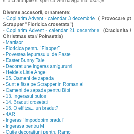
si aici aranjate si sper ca veti naviga mai usor:)!!
Diverse accesorii, ornamente:
- Copilarim Advent - calendar 3 decembrie
( Provocare pt
Scrapper "Floricica crosetata")
-
Copilarim Advent - calendar 21 decembrie
(
Craciunita /
Christmas star/ Poinsettia
)
-
Martisor
-
Floricica pentru "Flapper"
-
Povestea iepurasului de Paste
-
Easter Bunny Tale
-
Decoratiune Ingeras amigurumi
-
Heide's Little Angel
-
05. Oameni de zapada
-
Sunt elfitza pe Scrapper in Romania!!
-
Oameni de zapada pentru Bibi
-
13. Ingerasul pufos
-
14. Braduti crosetati
-
16. O elfitza... un bradut?
-
4AR
-
Ingeras "Impodobim bradul"
-
Ingerasa pentru M
-
Cutie decoratiuni pentru Ramo