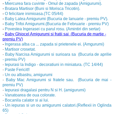
-
Miercurea fara cuvinte - Omul de zapada (Amigurumi).
-
Bratara Martisor (Buni si Morisca Tricotin).
-
O felicitare inimioasa.(TC 05/44)
-
Baby Lalea Amigurumi (Bucuria de Ianuarie - premiu PV).
-
Baby Trifoi Amigurumi.(Bucuria de Februarie - premiu PV)
-
Povestea Ingerasei cu parul rosu. (Amintiri din sertar)
-
Baby Ghiocel Amigurumi si fratii sai (Bucuria de martie -
premiu PV)
-
Ingerasa alba ca ... zapada si prietenele ei. (Amgurumi)
-
Martisor crosetat.
-
Baby Narcisa Amigurumi si surioara sa (Bucuria de aprilie
- premiu PV)
-
Iepurasi la Indigo - decoratiuni in miniatura. (TC 14/44)
-
Paste Fericit!!
-
Un ou albastru, amigurumi
-
Baby Mac Amigurumi si fratele sau. (Bucuria de mai -
premiu PV)
-
Iepurasi dragalasi pentru N si H. (amigurumi)
-
Vanatoarea de oua colorate.
-
Bocanila calator si ai lui.
-
Un iepuras si un ou amigurumi calatori.(Reflexii in Oglinda
65)