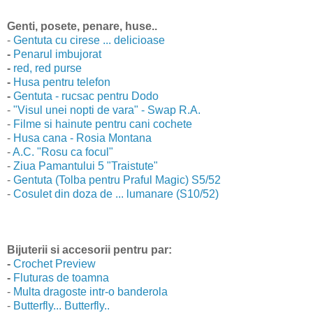
Genti, posete, penare, huse..
-
Gentuta cu cirese ... delicioase
-
Penarul imbujorat
-
red, red purse
-
Husa pentru telefon
-
Gentuta - rucsac pentru Dodo
-
"Visul unei nopti de vara" - Swap R.A.
-
Filme si hainute pentru cani cochete
-
Husa cana - Rosia Montana
-
A.C. "Rosu ca focul"
-
Ziua Pamantului 5 "Traistute"
-
Gentuta (Tolba pentru Praful Magic) S5/52
-
Cosulet din doza de ... lumanare (S10/52)
Bijuterii si accesorii pentru par:
-
Crochet Preview
-
Fluturas de toamna
-
Multa dragoste intr-o banderola
-
Butterfly... Butterfly..