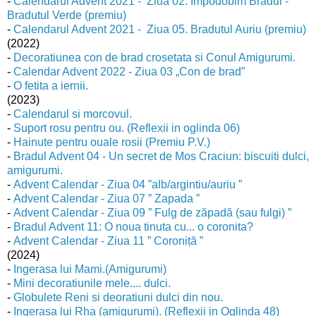
-
Calendarul Advent 2021 - Ziua 02. Impodobim Bradul -
Bradutul Verde (premiu)
-
Calendarul Advent 2021 - Ziua 05. Bradutul Auriu (premiu)
(2022)
-
Decoratiunea con de brad crosetata si Conul Amigurumi.
-
Calendar Advent 2022 - Ziua 03 „Con de brad”
-
O fetita a iernii.
(2023)
-
Calendarul si morcovul.
-
Suport rosu pentru ou. (Reflexii in oglinda 06)
-
Hainute pentru ouale rosii (Premiu P.V.)
-
Bradul Advent 04 - Un secret de Mos Craciun: biscuiti dulci,
amigurumi.
-
Advent Calendar - Ziua 04 ”alb/argintiu/auriu ”
-
Advent Calendar - Ziua 07 ” Zapada ”
-
Advent Calendar - Ziua 09 ” Fulg de zăpadă (sau fulgi) ”
-
Bradul Advent 11: O noua tinuta cu... o coronita?
-
Advent Calendar - Ziua 11 ” Coroniță ”
(2024)
-
Ingerasa lui Mami.(Amigurumi)
-
Mini decoratiunile mele.... dulci.
-
Globulete Reni si deoratiuni dulci din nou.
-
Ingerasa lui Rha (amigurumi). (Reflexii in Oglinda 48)