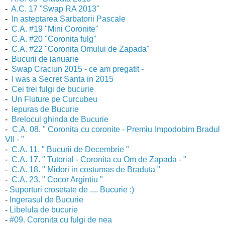
-
A.C. 17 "Swap RA 2013"
-
In asteptarea Sarbatorii Pascale
-
C.A. #19 "Mini Coronite"
-
C.A. #20 "Coronita fulg"
-
C.A. #22 "Coronita Omului de Zapada"
-
Bucurii de ianuarie
-
Swap Craciun 2015 - ce am pregatit -
-
I was a Secret Santa in 2015
-
Cei trei fulgi de bucurie
-
Un Fluture pe Curcubeu
-
Iepuras de Bucurie
-
Brelocul ghinda de Bucurie
-
C.A. 08. " Coronita cu coronite - Premiu Impodobim Bradul
VII - "
-
C.A. 11. " Bucurii de Decembrie "
-
C.A. 17. " Tutorial - Coronita cu Om de Zapada - "
-
C.A. 18. " Midori in costumas de Braduta "
-
C.A. 23. " Cocor Argintiu "
-
Suporturi crosetate de .... Bucurie :)
-
Ingerasul de Bucurie
-
Libelula de bucurie
-
#09. Coronita cu fulgi de nea