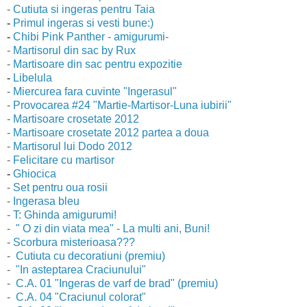
-
Cutiuta si ingeras pentru Taia
-
Primul ingeras si vesti bune:)
-
Chibi Pink Panther - amigurumi-
-
Martisorul din sac by Rux
-
Martisoare din sac pentru expozitie
-
Libelula
-
Miercurea fara cuvinte "Ingerasul"
-
Provocarea #24 "Martie-Martisor-Luna iubirii"
-
Martisoare crosetate 2012
-
Martisoare crosetate 2012 partea a doua
-
Martisorul lui Dodo 2012
-
Felicitare cu martisor
-
Ghiocica
-
Set pentru oua rosii
-
Ingerasa bleu
-
T: Ghinda amigurumi!
-
" O zi din viata mea" - La multi ani, Buni!
-
Scorbura misterioasa???
-
Cutiuta cu decoratiuni (premiu)
-
"In asteptarea Craciunului"
-
C.A. 01 "Ingeras de varf de brad" (premiu)
-
C.A. 04 "Craciunul colorat"