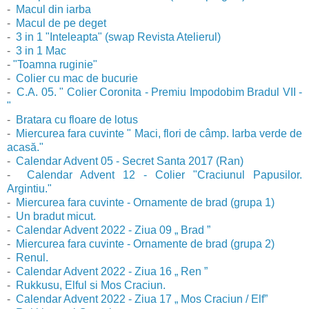
-
Macul din iarba
-
Macul de pe deget
-
3 in 1 "Inteleapta" (swap Revista Atelierul)
-
3 in 1 Mac
-
"Toamna ruginie"
-
Colier cu mac de bucurie
-
C.A. 05. " Colier Coronita - Premiu Impodobim Bradul VII -
"
-
Bratara cu floare de lotus
-
Miercurea fara cuvinte " Maci, flori de câmp. Iarba verde de
acasă."
-
Calendar Advent 05 - Secret Santa 2017 (Ran)
-
Calendar Advent 12 - Colier "Craciunul Papusilor.
Argintiu."
-
Miercurea fara cuvinte - Ornamente de brad (grupa 1)
-
Un bradut micut.
-
Calendar Advent 2022 - Ziua 09 „ Brad ”
-
Miercurea fara cuvinte - Ornamente de brad (grupa 2)
-
Renul.
-
Calendar Advent 2022 - Ziua 16 „ Ren ”
-
Rukkusu, Elful si Mos Craciun.
-
Calendar Advent 2022 - Ziua 17 „ Mos Craciun / Elf”