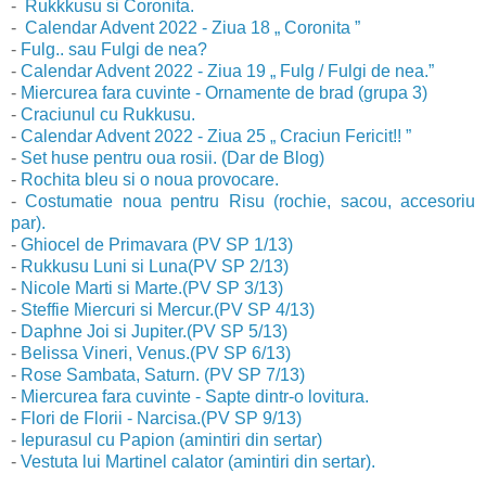
-
Rukkkusu si Coronita.
-
Calendar Advent 2022 - Ziua 18 „ Coronita ”
-
Fulg.. sau Fulgi de nea?
-
Calendar Advent 2022 - Ziua 19 „ Fulg / Fulgi de nea.”
-
Miercurea fara cuvinte - Ornamente de brad (grupa 3)
-
Craciunul cu Rukkusu.
-
Calendar Advent 2022 - Ziua 25 „ Craciun Fericit!! ”
-
Set huse pentru oua rosii. (Dar de Blog)
-
Rochita bleu si o noua provocare.
-
Costumatie noua pentru Risu (rochie, sacou, accesoriu
par).
-
Ghiocel de Primavara (PV SP 1/13)
-
Rukkusu Luni si Luna(PV SP 2/13)
-
Nicole Marti si Marte.(PV SP 3/13)
-
Steffie Miercuri si Mercur.(PV SP 4/13)
-
Daphne Joi si Jupiter.(PV SP 5/13)
-
Belissa Vineri, Venus.(PV SP 6/13)
-
Rose Sambata, Saturn. (PV SP 7/13)
-
Miercurea fara cuvinte - Sapte dintr-o lovitura.
-
Flori de Florii - Narcisa.(PV SP 9/13)
-
Iepurasul cu Papion (amintiri din sertar)
-
Vestuta lui Martinel calator (amintiri din sertar).