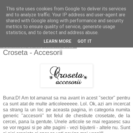
This site uses cookies from Google to deliver its services
Copilarim
and to analyze traffic. Your IP address and user-agent are
shared with Google along with performance and security
metrics to ensure quality of service, generate usage
statistics, and to detect and address abuse.
▼
LEARN MORE
GOT IT
duminică, 18 septembrie 2011
Croseta - Accesorii
Buna:D! Am tot amanat sa ma avant in acest "sector" pentru
ca sunt atat de multe articoleeeeee. Lol. Ok, azi am incercat
sa strang la un loc pe aceasta pagina, in categoria numita
generic "accesorii" tot felul de chestiute crosetate, de la
cercei, pana la gentute. Unele articole se mai regasesc sau
se vor regasi si pe alte pagini - vezi bijuterii - altele nu. Sunt