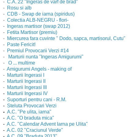
-
C.A. 22 "Ingeras de varf de brad"
-
Rosu si alb
-
CDB - Swap de iarna (spiridus)
-
Colectia ALB-NEGRU - flori-
-
Ingeras martisor (swap 2012)
-
Fetita Martisor (premiu)
-
Miercurea fara cuvinte " Dodo, sapca, martisorul, Cutu"
-
Paste Fericit!
-
Premiul Provocarii Verzi #14
-
Marturii nunta "Ingeras Amigurumi"
-
O ... multime
-
Amigurumi Angels - making of
-
Marturii Ingerasi I
-
Marturii Ingerasi II
-
Marturii Ingerasi III
-
Marturii Ingerasi IV
-
Suporturi pentru cani - R.M.
-
Steluta Provocari Verzi
-
A.C. "Pe ulita, iarna"
-
A.C. "O braduta mica"
-
A.C. "Calendar Advent Iarna pe Ulita"
-
A.C. 02 "Craciunul Verde"
-
A.C. 09 "Braduta 2013"