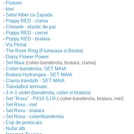
-
Fluturei
-
kiwi
-
Setul Albei ca Zapada
-
Poppy RED - clama
-
Ciresele - elastic de par
-
Poppy RED - cercei
-
Poppy RED - bratara -
-
Vis Perlat
-
The Rose Ring (Frumoasa si Bestia)
-
Daisy Flower Power
-
Set Maia
(colier-banderola, bratara, clama)
-
Colier-banderola, SET MAIA
-
Bratara Hydrangea - SET MAIA
-
Clama trandafir - SET MAIA
-
Trandafirul tomnatic
-
3 in 1 violet (banderola, colier si bratara)
-
Set "Roxu" - P#19 S.I.R.
( colier-banderola, bratara, inel)
-
Set Roxu - inel
-
Set Roxu - bratara
-
Set Roxu - colier/banderola
-
Coji de portocala
-
Nufar alb