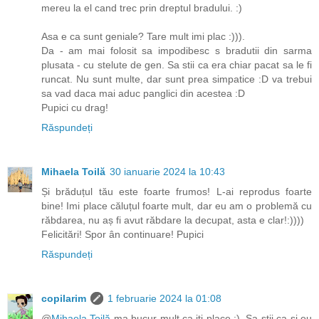
mereu la el cand trec prin dreptul bradului. :)
Asa e ca sunt geniale? Tare mult imi plac :))).
Da - am mai folosit sa impodibesc s bradutii din sarma
plusata - cu stelute de gen. Sa stii ca era chiar pacat sa le fi
runcat. Nu sunt multe, dar sunt prea simpatice :D va trebui
sa vad daca mai aduc panglici din acestea :D
Pupici cu drag!
Răspundeți
Mihaela Toilă
30 ianuarie 2024 la 10:43
Și brăduțul tău este foarte frumos! L-ai reprodus foarte
bine! Imi place căluțul foarte mult, dar eu am o problemă cu
răbdarea, nu aș fi avut răbdare la decupat, asta e clar!:))))
Felicitări! Spor ân continuare! Pupici
Răspundeți
copilarim
1 februarie 2024 la 01:08
@
Mihaela Toilă
ma bucur mult ca iti place :). Sa stii ca si eu