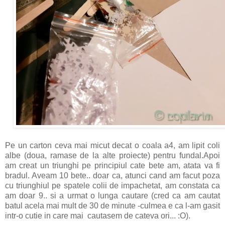
Pe un carton ceva mai micut decat o coala a4, am lipit coli
albe (doua, ramase de la alte proiecte) pentru fundal.Apoi
am creat un triunghi pe principiul cate bete am, atata va fi
bradul. Aveam 10 bete.. doar ca, atunci cand am facut poza
cu triunghiul pe spatele colii de impachetat, am constata ca
am doar 9.. si a urmat o lunga cautare (cred ca am cautat
batul acela mai mult de 30 de minute -culmea e ca l-am gasit
intr-o cutie in care mai cautasem de cateva ori... :O).