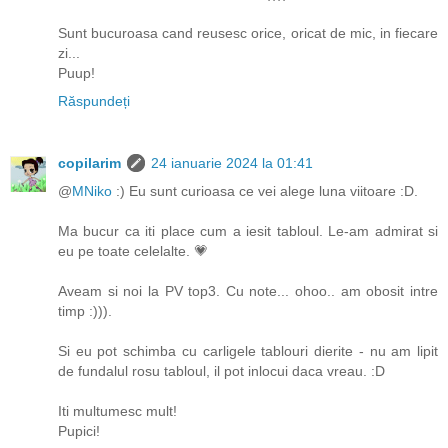
Sunt bucuroasa cand reusesc orice, oricat de mic, in fiecare
zi...
Puup!
Răspundeți
copilarim
24 ianuarie 2024 la 01:41
@
MNiko
:) Eu sunt curioasa ce vei alege luna viitoare :D.
Ma bucur ca iti place cum a iesit tabloul. Le-am admirat si
eu pe toate celelalte. 💗
Aveam si noi la PV top3. Cu note... ohoo.. am obosit intre
timp :))).
Si eu pot schimba cu carligele tablouri dierite - nu am lipit
de fundalul rosu tabloul, il pot inlocui daca vreau. :D
Iti multumesc mult!
Pupici!