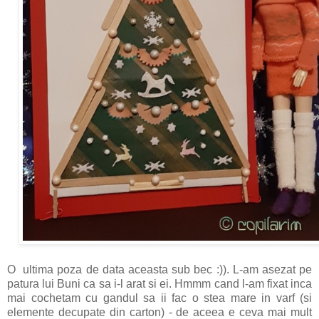
O ultima poza de data aceasta sub bec :)). L-am asezat pe
patura lui Buni ca sa i-l arat si ei. Hmmm cand l-am fixat inca
mai cochetam cu gandul sa ii fac o stea mare in varf (si
elemente decupate din carton) - de aceea e ceva mai mult