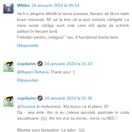
MNiko
24 ianuarie 2024 la 00:14
Va fi o alegere dificilă la tema aceasta, fiecare ați făcut niște
brazi minunați. Mî uit la tine că ai pus inclusiv cârligele La
mine acele cârlige sunt cele care mă ajuta să schimb
tabloul în fiecare lună.
Felicitări pentru „Indigoul ” tau. A funcționat foarte bine.
Răspundeți
copilarim
24 ianuarie 2024 la 01:33
@
Rajani Rehana
Thank you! :)
Răspundeți
copilarim
24 ianuarie 2024 la 01:36
@
Suzana
iti multumesc. Ma bucur ca iti place :D!
Da - asa este. Am si eu cateva ascuteli, pastrate in cutia
ascutitoarei :)))). Am tot vrut sa increc, noroc cu AEC !
Bilutele sunt fantastice. Le ador. :))))