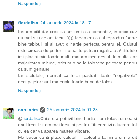
Răspundeți
fiordaliso
24 ianuarie 2024 la 18:17
Ieri am citit dar cred ca am omis sa comentez, in orice caz
nu mai stiu de am facut :)))) Ideaa era ca ai reprodus foarte
bine tabloul, si ai avut o hartie perfecta pentru el. Calutul
este cireasa de pe tort, numai tu puteai migali atata! Bilutele
imi plac si mie foarte mult, mai am inca destul de multe dar
majoritatea micute, oricum o sa le folosesc pe toate pentru
ca sunt geniale!
Iar stelutele, normal ca le-ai pastrat, toate "negativele"
decupajelor sunt materiale foarte bune de folosit.
Răspundeți
copilarim
25 ianuarie 2024 la 01:23
@
fiordaliso
Chiar s-a potrivit bine hartia - am folosit din ea si
anul trecut si am mai facut si pentru Fiti creativi o lucrare tot
cu ea dar va aparea martea viitoare..
Ma bucur ca iti place calutul - Tabloul e la mine si ma uit