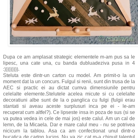
Dupa ce am amplasat strategic elementele m-am pus sa le
lipesc, una cate una, cu banda dubluadeziva pusa in 4
:))))))))).
Steluta este dintr-un carton cu model. Am primit-o la un
moment dat la un concurs. Fulgul si renii, sunt din trusa de la
AEC si practic ei au dictat cumva dimensiunile pentru
celelalte elemente.Stelutele acelea micute si cu celelalte
decoratiuni albe sunt de la o panglica cu fulgi (fulgii erau
stantati si aveau aceste surplusuri inca pe ei - le-am
recuperat cum altfel?). Ce lipseste insa in poza de sus (si se
va putea vedea in cele de mai jos) este calul. Am un cal de
lemn, de la Micaela. Dar e mare calul meu - nu se potrivea
nicicum la tablou. Asa ca am confectionat unul dintr-o
bucatica de carton lucios. Nu va zic cat m-a chinuit talentul