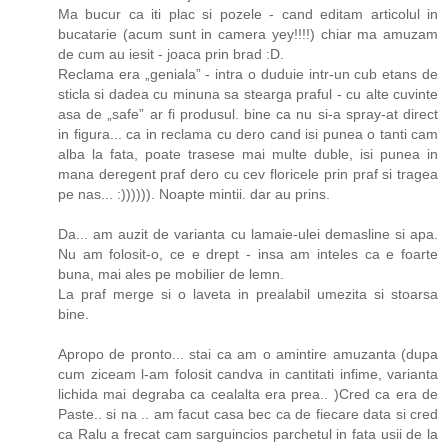
Ma bucur ca iti plac si pozele - cand editam articolul in
bucatarie (acum sunt in camera yey!!!!) chiar ma amuzam
de cum au iesit - joaca prin brad :D.
Reclama era „geniala” - intra o duduie intr-un cub etans de
sticla si dadea cu minuna sa stearga praful - cu alte cuvinte
asa de „safe” ar fi produsul. bine ca nu si-a spray-at direct
in figura... ca in reclama cu dero cand isi punea o tanti cam
alba la fata, poate trasese mai multe duble, isi punea in
mana deregent praf dero cu cev floricele prin praf si tragea
pe nas... :)))))). Noapte mintii. dar au prins.
Da... am auzit de varianta cu lamaie-ulei demasline si apa.
Nu am folosit-o, ce e drept - insa am inteles ca e foarte
buna, mai ales pe mobilier de lemn.
La praf merge si o laveta in prealabil umezita si stoarsa
bine.
Apropo de pronto... stai ca am o amintire amuzanta (dupa
cum ziceam l-am folosit candva in cantitati infime, varianta
lichida mai degraba ca cealalta era prea.. )Cred ca era de
Paste.. si na .. am facut casa bec ca de fiecare data si cred
ca Ralu a frecat cam sarguincios parchetul in fata usii de la