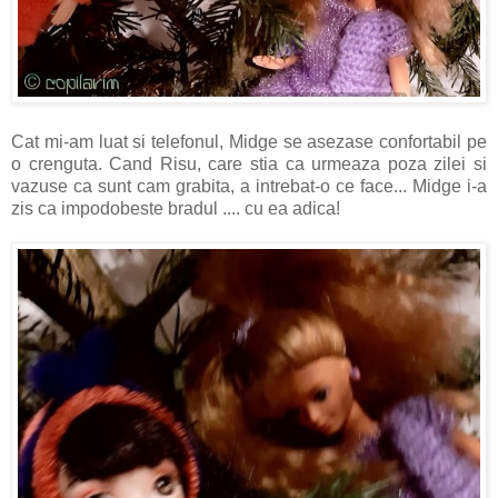
Cat mi-am luat si telefonul, Midge se asezase confortabil pe
o crenguta. Cand Risu, care stia ca urmeaza poza zilei si
vazuse ca sunt cam grabita, a intrebat-o ce face... Midge i-a
zis ca impodobeste bradul .... cu ea adica!