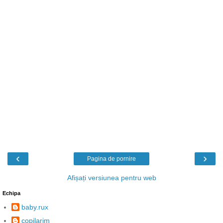
‹
›
Pagina de pornire
Afișați versiunea pentru web
Echipa
baby.rux
copilarim