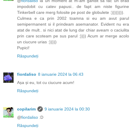
@
fiordaliso
la un moment at m-am gandit sa fac un brad
impodobit cu catev papusi.. de fapt am niste figurine
Tinkerbell care merg folosite pe post de globulete :)))))))).
Culmea e ca prin 2002 toamna si eu am avut parul
semipermanent si il prindeam asemanator. Evident nu era
atat de mult.. si nici atat de lung dar chiar aveam o caciulita
prin care scoteam pe sus parul :)))) Acum ar merge acolo
un ciucure urias :)))))
Pupici!
Răspundeți
fiordaliso
8 ianuarie 2024 la 06:43
Așa și eu, tot cu ciucure acum!
Răspundeți
copilarim
9 ianuarie 2024 la 00:30
@
fiordaliso
:D
Răspundeți