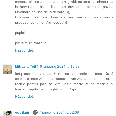
camera ei.. ca atunci cand s-a grabit sa iasa.. a nimerit ca
la bowling ... bila adica.. s-a dus de a ajuns in pozitia
lumanare pe usa de la debara :))).
Doamne. Cred ca dupa aia n-a mai avut viata lunga
produsul pe la noi. Alunecos :)))
pupici!!
ps: iti multumesc :*
Răspundeți
Mihaela Toilă
6 ianuarie 2024 la 15:37
Imi place mult vestuta! Culoarea este preferata mea! După
ce trec aceste zile de sarbatoare, am zis sa crosetez si eu o
rochie pentru păpușă. Am vazut foarte multe modele si
foarte drăgute pe mungfali.com. Pupici
Răspundeți
copilarim
7 ianuarie 2024 la 02:08