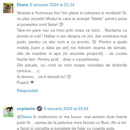
Diana
6 ianuarie 2024 la 01:24
Vestuta e frumoasa foc! Imi place si culoarea si modelul! Si-
mi plac pozele! Modul in care ai aranjat "fetele" pentru poza
si povestea sunt faine! 😍
Tare-mi pare rau ca treci prin ceea ce treci... Reclama cu
pronto si cub? Habar n-am despre ce zici, dar conteaza mai
putin, pentru ca stiu cum e cu pronto. 😊 Pentru a spala
mobila (cam o data pe an) noi folosim zeama de lamaie,
ulei de masline si apa (in anumite proportii) - se curata
foarte fain. Pentru praf... doar o carpa/laveta.
Din pacate, nu cred ca vom scapa vreodata de duhorile
chimice... :-(
Iti doresc... ce-ti doresti tu! 😊
Pupici! 💗
Răspundeți
copilarim
6 ianuarie 2024 la 03:04
@
Diana
iti multumesc si ma bucur. mai aveam doar foarte
putin fir... ramas de la paturica mea facuta cu Buni. Ah si mi-
a facut si caciulita si jumatate de fular cu nuanta asta.