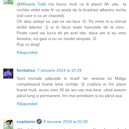
@
Mihaela Toilă
ma bucur mult ca iti place! Ah uite.. la
rochita violet este fir ca acela de la bradutul albastru inchis
(cel care e ca un clopotel).
Oh abia astept sa vad ce vei face :D. Pe mine m-a chinuit
teribil talentul :)) si m facut toate hainutele de la zero..
Poate cand vei lucra de pe acel site, daca am si eu vreo
ferestra, voi gasi si eu un model simpatic :D
Pup cu drag!
Răspundeți
fiordaliso
7 ianuarie 2024 la 10:29
Sunt mortale păpușile in brad! Iar vestuta lui Midge
completează foarte bine rochița. Și coafura ei îmi place
foarte mult, acum vreo 30 de ani sau mai bine, când aveam
părul lung și permanent, îmi mai prindeam și eu părul așa.
Răspundeți
copilarim
8 ianuarie 2024 la 02:00