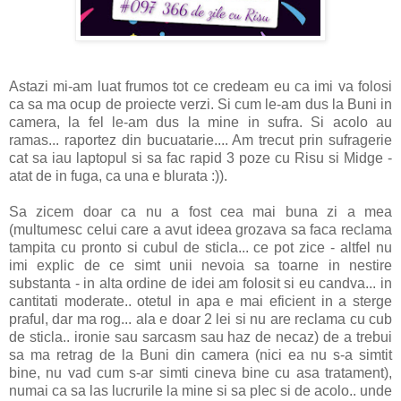
Astazi mi-am luat frumos tot ce credeam eu ca imi va folosi
ca sa ma ocup de proiecte verzi. Si cum le-am dus la Buni in
camera, la fel le-am dus la mine in sufra. Si acolo au
ramas... raportez din bucuatarie.... Am trecut prin sufragerie
cat sa iau laptopul si sa fac rapid 3 poze cu Risu si Midge -
atat de in fuga, ca una e blurata :)).
Sa zicem doar ca nu a fost cea mai buna zi a mea
(multumesc celui care a avut ideea grozava sa faca reclama
tampita cu pronto si cubul de sticla... ce pot zice - altfel nu
imi explic de ce simt unii nevoia sa toarne in nestire
substanta - in alta ordine de idei am folosit si eu candva... in
cantitati moderate.. otetul in apa e mai eficient in a sterge
praful, dar ma rog... ala e doar 2 lei si nu are reclama cu cub
de sticla.. ironie sau sarcasm sau haz de necaz) de a trebui
sa ma retrag de la Buni din camera (nici ea nu s-a simtit
bine, nu vad cum s-ar simti cineva bine cu asa tratament),
numai ca sa las lucrurile la mine si sa plec si de acolo.. unde