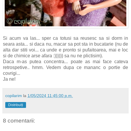
Si acum va las... sper ca totusi sa reusesc sa si dorm in
seara asta... si daca nu, macar sa pot sta in bucatarie (nu de
alta dar stiti voi... ca unde e pronto si pufaitoarea, mai e loc
si de chimice arse afara :)))))) sa nu ne plictisim).
Daca m-as putea concentra... poate as mai face cateva
retrospetive.. hmm. Vedem dupa ce mananc o portie de
covrigi...
Ja ne!
copilarim
la
1/05/2024 11:45:00 p.m.
Distribuiți
8 comentarii: