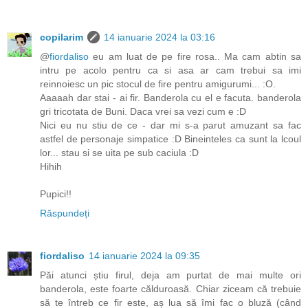
copilarim
14 ianuarie 2024 la 03:16
@
fiordaliso
eu am luat de pe fire rosa.. Ma cam abtin sa
intru pe acolo pentru ca si asa ar cam trebui sa imi
reinnoiesc un pic stocul de fire pentru amigurumi... :O.
Aaaaah dar stai - ai fir. Banderola cu el e facuta. banderola
gri tricotata de Buni. Daca vrei sa vezi cum e :D
Nici eu nu stiu de ce - dar mi s-a parut amuzant sa fac
astfel de personaje simpatice :D Bineinteles ca sunt la lcoul
lor... stau si se uita pe sub caciula :D
Hihih
Pupici!!
Răspundeți
fiordaliso
14 ianuarie 2024 la 09:35
Păi atunci știu firul, deja am purtat de mai multe ori
banderola, este foarte călduroasă. Chiar ziceam că trebuie
să te întreb ce fir este, aș lua să îmi fac o bluză (când