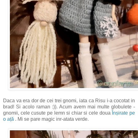
Daca va era dor de cei trei gnomi, iata ca Risu i-a cocotat in
brad! Si acolo raman :)). Acum avem mai multe globulete -
gnomii, cele cusute pe lemn si chiar si cele doua
Înșirate pe
o ață
. Mi se pare magic inr-atata verde.