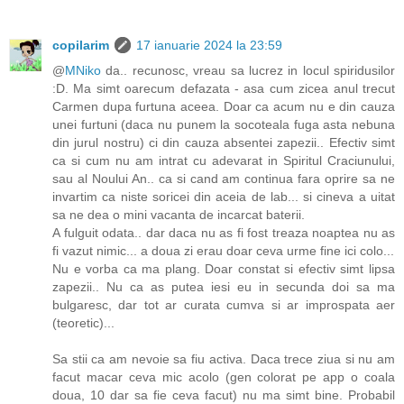
copilarim
17 ianuarie 2024 la 23:59
@
MNiko
da.. recunosc, vreau sa lucrez in locul spiridusilor
:D. Ma simt oarecum defazata - asa cum zicea anul trecut
Carmen dupa furtuna aceea. Doar ca acum nu e din cauza
unei furtuni (daca nu punem la socoteala fuga asta nebuna
din jurul nostru) ci din cauza absentei zapezii.. Efectiv simt
ca si cum nu am intrat cu adevarat in Spiritul Craciunului,
sau al Noului An.. ca si cand am continua fara oprire sa ne
invartim ca niste soricei din aceia de lab... si cineva a uitat
sa ne dea o mini vacanta de incarcat baterii.
A fulguit odata.. dar daca nu as fi fost treaza noaptea nu as
fi vazut nimic... a doua zi erau doar ceva urme fine ici colo...
Nu e vorba ca ma plang. Doar constat si efectiv simt lipsa
zapezii.. Nu ca as putea iesi eu in secunda doi sa ma
bulgaresc, dar tot ar curata cumva si ar improspata aer
(teoretic)...
Sa stii ca am nevoie sa fiu activa. Daca trece ziua si nu am
facut macar ceva mic acolo (gen colorat pe app o coala
doua, 10 dar sa fie ceva facut) nu ma simt bine. Probabil