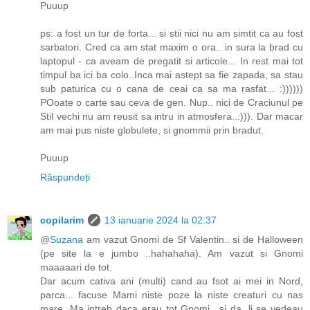
Puuup
ps: a fost un tur de forta... si stii nici nu am simtit ca au fost
sarbatori. Cred ca am stat maxim o ora.. in sura la brad cu
laptopul - ca aveam de pregatit si articole... In rest mai tot
timpul ba ici ba colo..Inca mai astept sa fie zapada, sa stau
sub paturica cu o cana de ceai ca sa ma rasfat... :))))))
POoate o carte sau ceva de gen. Nup.. nici de Craciunul pe
Stil vechi nu am reusit sa intru in atmosfera..:))). Dar macar
am mai pus niste globulete, si gnommii prin bradut.
Puuup
Răspundeți
copilarim
13 ianuarie 2024 la 02:37
@
Suzana
am vazut Gnomi de Sf Valentin.. si de Halloween
(pe site la e jumbo ..hahahaha). Am vazut si Gnomi
maaaaari de tot.
Dar acum cativa ani (multi) cand au fsot ai mei in Nord,
parca... facuse Mami niste poze la niste creaturi cu nas
mare. Ma intreb daca erau tot Gnomi.. si da, li se vedeau