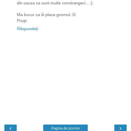
din cauza ca sunt multe constrangeri... :).
Ma bucur ca iti place gnomul :D.
Puup
Răspundeți
‹
›
Pagina de pornire