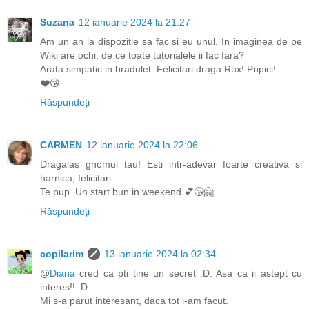
Suzana
12 ianuarie 2024 la 21:27
Am un an la dispozitie sa fac si eu unul. In imaginea de pe
Wiki are ochi, de ce toate tutorialele ii fac fara?
Arata simpatic in bradulet. Felicitari draga Rux! Pupici!
❤️😘
Răspundeți
CARMEN
12 ianuarie 2024 la 22:06
Dragalas gnomul tau! Esti intr-adevar foarte creativa si
harnica, felicitari.
Te pup. Un start bun in weekend 💕😘🤗
Răspundeți
copilarim
13 ianuarie 2024 la 02:34
@
Diana
cred ca pti tine un secret :D. Asa ca ii astept cu
interes!! :D
Mi s-a parut interesant, daca tot i-am facut.