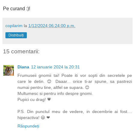
Pe curand :)!
copilarim
la
1/12/2024 06:24:00 p.m.
Distribuiți
15 comentarii:
Diana
12 ianuarie 2024 la 20:31
Frumuseii gnomii tai! Poate iti vor sopti din secretele pe
care le detin. 😊 Daaar... orice ti-ar spune, sa pastrezi
numai pentru tine, altfel se supara. 😊
Multumesc si pentru info despre gnomi.
Pupici cu drag! 💗
P.S. Din punctul meu de vedere, in decembrie ai fost....
hiperactiva! 😃 ❤
Răspundeți