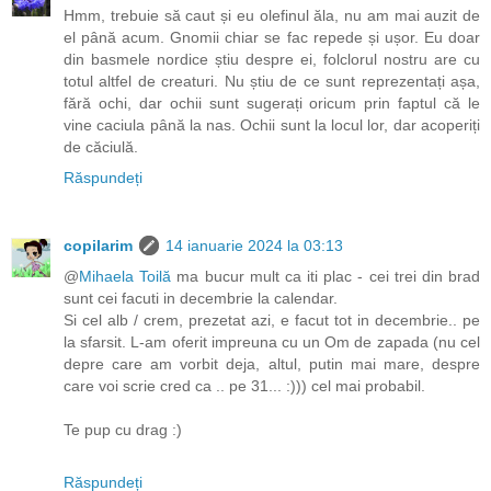
Hmm, trebuie să caut și eu olefinul ăla, nu am mai auzit de
el până acum. Gnomii chiar se fac repede și ușor. Eu doar
din basmele nordice știu despre ei, folclorul nostru are cu
totul altfel de creaturi. Nu știu de ce sunt reprezentați așa,
fără ochi, dar ochii sunt sugerați oricum prin faptul că le
vine caciula până la nas. Ochii sunt la locul lor, dar acoperiți
de căciulă.
Răspundeți
copilarim
14 ianuarie 2024 la 03:13
@
Mihaela Toilă
ma bucur mult ca iti plac - cei trei din brad
sunt cei facuti in decembrie la calendar.
Si cel alb / crem, prezetat azi, e facut tot in decembrie.. pe
la sfarsit. L-am oferit impreuna cu un Om de zapada (nu cel
depre care am vorbit deja, altul, putin mai mare, despre
care voi scrie cred ca .. pe 31... :))) cel mai probabil.
Te pup cu drag :)
Răspundeți