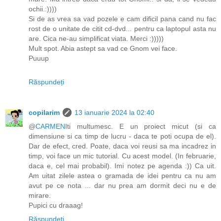
ochii.:))))
Si de as vrea sa vad pozele e cam dificil pana cand nu fac
rost de o unitate de citit cd-dvd... pentru ca laptopul asta nu
are. Cica ne-au simplificat viata. Merci :)))))
Mult spot. Abia astept sa vad ce Gnom vei face.
Puuup
Răspundeți
copilarim
13 ianuarie 2024 la 02:40
@
CARMEN
Iti multumesc. E un proiect micut (si ca
dimensiune si ca timp de lucru - daca te poti ocupa de el).
Dar de efect, cred. Poate, daca voi reusi sa ma incadrez in
timp, voi face un mic tutorial. Cu acest model. (In februarie,
daca e, cel mai probabil). Imi notez pe agenda :)) Ca uit.
Am uitat zilele astea o gramada de idei pentru ca nu am
avut pe ce nota ... dar nu prea am dormit deci nu e de
mirare.
Pupici cu draaag!
Răspundeți