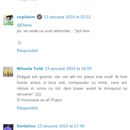
copilarim
13 ianuarie 2024 la 02:51
@
Diana
ps: se vede ca sunt adormita... *pot tine
:))
Răspundeți
Mihaela Toilă
13 ianuarie 2024 la 16:05
Drăguți toti gnomii, dar cel abl imi place mai mult! AI fost
foarte activa si inca esti, comparativ cu mine, care am
rămas in urma cu tot, desi luase avant la inceputul lui
ianuarie! :))))
Zi frumoasa sa ai! Pupici
Răspundeți
fiordaliso
13 ianuarie 2024 la 17:45