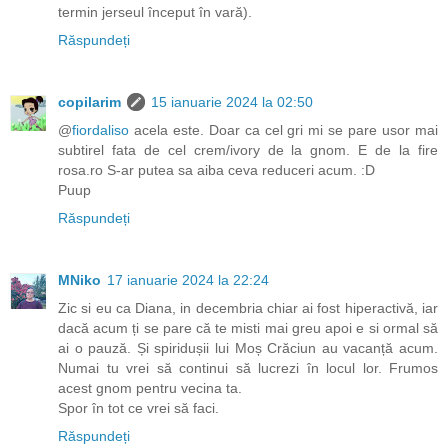
termin jerseul început în vară).
Răspundeți
copilarim
15 ianuarie 2024 la 02:50
@
fiordaliso
acela este. Doar ca cel gri mi se pare usor mai
subtirel fata de cel crem/ivory de la gnom. E de la fire
rosa.ro S-ar putea sa aiba ceva reduceri acum. :D
Puup
Răspundeți
MNiko
17 ianuarie 2024 la 22:24
Zic si eu ca Diana, in decembria chiar ai fost hiperactivă, iar
dacă acum ți se pare că te misti mai greu apoi e si ormal să
ai o pauză. Și spiridușii lui Moș Crăciun au vacanță acum.
Numai tu vrei să continui să lucrezi în locul lor. Frumos
acest gnom pentru vecina ta.
Spor în tot ce vrei să faci.
Răspundeți