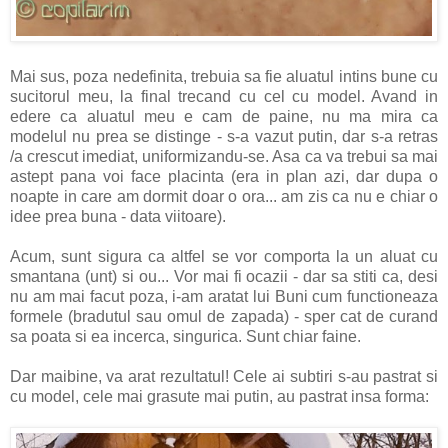
Mai sus, poza nedefinita, trebuia sa fie aluatul intins bune cu
sucitorul meu, la final trecand cu cel cu model. Avand in
edere ca aluatul meu e cam de paine, nu ma mira ca
modelul nu prea se distinge - s-a vazut putin, dar s-a retras
/a crescut imediat, uniformizandu-se. Asa ca va trebui sa mai
astept pana voi face placinta (era in plan azi, dar dupa o
noapte in care am dormit doar o ora... am zis ca nu e chiar o
idee prea buna - data viitoare).
Acum, sunt sigura ca altfel se vor comporta la un aluat cu
smantana (unt) si ou... Vor mai fi ocazii - dar sa stiti ca, desi
nu am mai facut poza, i-am aratat lui Buni cum functioneaza
formele (bradutul sau omul de zapada) - sper cat de curand
sa poata si ea incerca, singurica. Sunt chiar faine.
Dar maibine, va arat rezultatul! Cele ai subtiri s-au pastrat si
cu model, cele mai grasute mai putin, au pastrat insa forma: