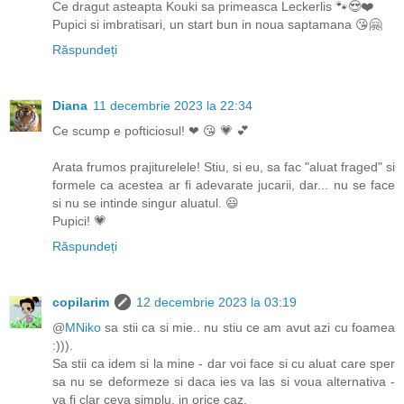
Ce dragut asteapta Kouki sa primeasca Leckerlis 🐾😍❤️
Pupici si imbratisari, un start bun in noua saptamana 😘🤗
Răspundeți
Diana
11 decembrie 2023 la 22:34
Ce scump e pofticiosul! ❤ 😘 💗 💕
Arata frumos prajiturelele! Stiu, si eu, sa fac "aluat fraged" si
formele ca acestea ar fi adevarate jucarii, dar... nu se face
si nu se intinde singur aluatul. 😃
Pupici! 💗
Răspundeți
copilarim
12 decembrie 2023 la 03:19
@
MNiko
sa stii ca si mie.. nu stiu ce am avut azi cu foamea
:))).
Sa stii ca idem si la mine - dar voi face si cu aluat care sper
sa nu se deformeze si daca ies va las si voua alternativa -
va fi clar ceva simplu, in orice caz.