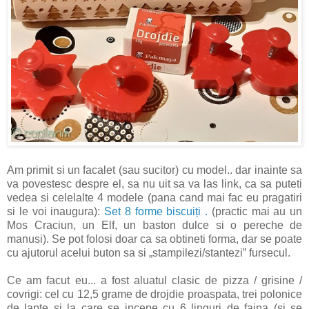
Am primit si un facalet (sau sucitor) cu model.. dar inainte sa
va povestesc despre el, sa nu uit sa va las link, ca sa puteti
vedea si celelalte 4 modele (pana cand mai fac eu pragatiri
si le voi inaugura):
Set 8 forme biscuiți .
(practic mai au un
Mos Craciun, un Elf, un baston dulce si o pereche de
manusi). Se pot folosi doar ca sa obtineti forma, dar se poate
cu ajutorul acelui buton sa si „stampilezi/stantezi” fursecul.
Ce am facut eu... a fost aluatul clasic de pizza / grisine /
covrigi: cel cu 12,5 grame de drojdie proaspata, trei polonice
de lapte si la care se incepe cu 6 linguri de faina (si se