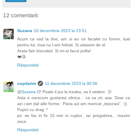
12 comentarii:
Suzana
10 decembrie 2023 la 23:51
Acum ca vad la tine, am si eu un facalet cu forme, luat
pentru lut, insa nu l-am folosit. Si uitasem de el.
Arata fain biscuiteii. Si mi-ai facut pofta!
❤️😘
Răspundeți
copilarim
11 decembrie 2023 la 00:56
@
Suzana
O! Poate il pui la treaba, sa il vedem. :D
Asta e oarecum gustarea zilnica... ca sa zic asa. Doar ca
azi i-am dat alte forme.. Pana azi am mancat „iepurasi”. :))
Pupici cu drag :*
ps: se fac in fix 15 min in cuptor.. iar pregatirea... maxim
zece.
Răspundeți