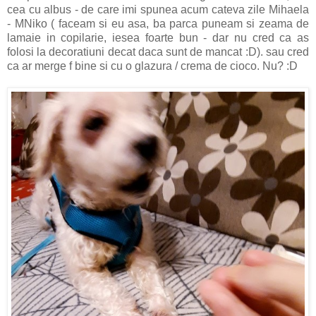
cea cu albus - de care imi spunea acum cateva zile Mihaela
- MNiko ( faceam si eu asa, ba parca puneam si zeama de
lamaie in copilarie, iesea foarte bun - dar nu cred ca as
folosi la decoratiuni decat daca sunt de mancat :D). sau cred
ca ar merge f bine si cu o glazura / crema de cioco. Nu? :D