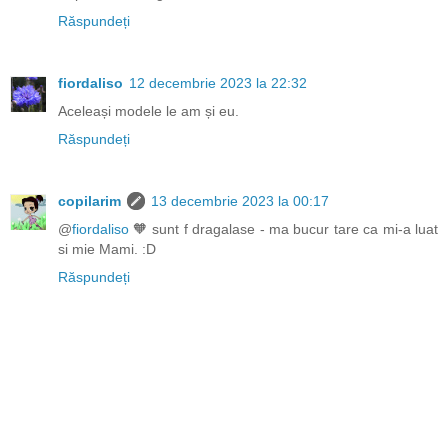
Răspundeți
fiordaliso
12 decembrie 2023 la 22:32
Aceleași modele le am și eu.
Răspundeți
copilarim
13 decembrie 2023 la 00:17
@
fiordaliso
🧡 sunt f dragalase - ma bucur tare ca mi-a luat
si mie Mami. :D
Răspundeți