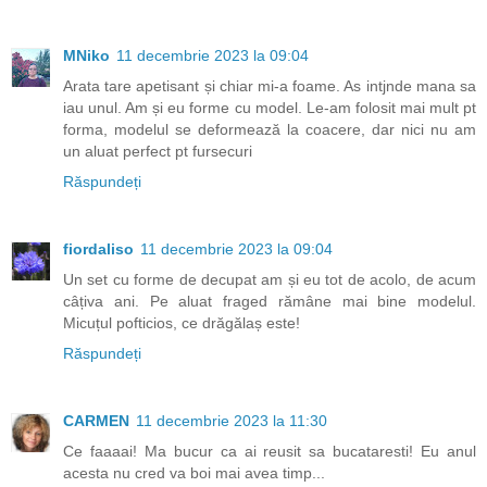
MNiko
11 decembrie 2023 la 09:04
Arata tare apetisant și chiar mi-a foame. As intjnde mana sa
iau unul. Am și eu forme cu model. Le-am folosit mai mult pt
forma, modelul se deformează la coacere, dar nici nu am
un aluat perfect pt fursecuri
Răspundeți
fiordaliso
11 decembrie 2023 la 09:04
Un set cu forme de decupat am și eu tot de acolo, de acum
câțiva ani. Pe aluat fraged rămâne mai bine modelul.
Micuțul pofticios, ce drăgălaș este!
Răspundeți
CARMEN
11 decembrie 2023 la 11:30
Ce faaaai! Ma bucur ca ai reusit sa bucataresti! Eu anul
acesta nu cred va boi mai avea timp...