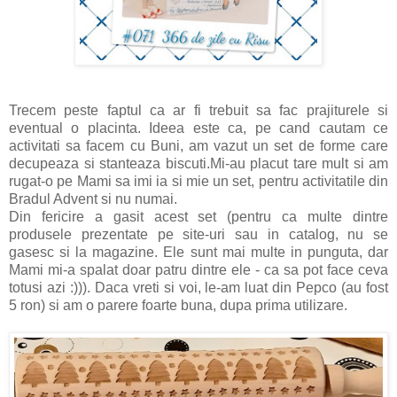
Trecem peste faptul ca ar fi trebuit sa fac prajiturele si
eventual o placinta. Ideea este ca, pe cand cautam ce
activitati sa facem cu Buni, am vazut un set de forme care
decupeaza si stanteaza biscuti.Mi-au placut tare mult si am
rugat-o pe Mami sa imi ia si mie un set, pentru activitatile din
Bradul Advent si nu numai.
Din fericire a gasit acest set (pentru ca multe dintre
produsele prezentate pe site-uri sau in catalog, nu se
gasesc si la magazine. Ele sunt mai multe in punguta, dar
Mami mi-a spalat doar patru dintre ele - ca sa pot face ceva
totusi azi :))). Daca vreti si voi, le-am luat din Pepco (au fost
5 ron) si am o parere foarte buna, dupa prima utilizare.