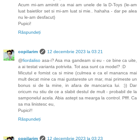
Acum mi-am amintit ca mai am unele de la D-Toys (le-am
luat baietilor set si mi-am luat si mie.. hahaha - dar pe alea
nu le-am desfacut)
Pupici!
Răspundeți
copilarim
12 decembrie 2023 la 03:21
@
fiordaliso
asa-i? Asa ma gandeam si eu - ce bine ca uite,
a ai testat varianta potrivita. Tot asa sunt ca model? :D
Micutul e fomist ca si mine (culmea e ca el mananca mai
mult decat mine ca mai gustareste un mar, mai primeste un
bonus si de la mine, in afara de mancarica lui. :)) Dar
oricum nu stiu de ce a slabit destul de mult - probabil de la
samponelul acela. Abia astept sa mearga la control. Pfff. Ca
sa ma linistesc eu,
Pupici!!
Răspundeți
copilarim
12 decembrie 2023 la 03:23