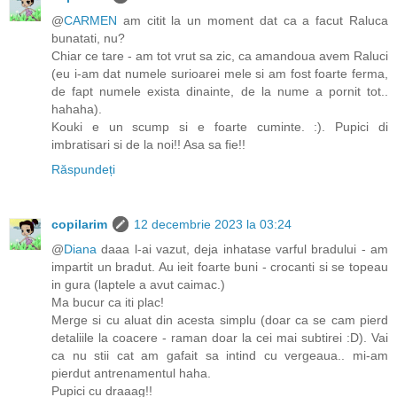
@
CARMEN
am citit la un moment dat ca a facut Raluca
bunatati, nu?
Chiar ce tare - am tot vrut sa zic, ca amandoua avem Raluci
(eu i-am dat numele surioarei mele si am fost foarte ferma,
de fapt numele exista dinainte, de la nume a pornit tot..
hahaha).
Kouki e un scump si e foarte cuminte. :). Pupici di
imbratisari si de la noi!! Asa sa fie!!
Răspundeți
copilarim
12 decembrie 2023 la 03:24
@
Diana
daaa l-ai vazut, deja inhatase varful bradului - am
impartit un bradut. Au ieit foarte buni - crocanti si se topeau
in gura (laptele a avut caimac.)
Ma bucur ca iti plac!
Merge si cu aluat din acesta simplu (doar ca se cam pierd
detaliile la coacere - raman doar la cei mai subtirei :D). Vai
ca nu stii cat am gafait sa intind cu vergeaua.. mi-am
pierdut antrenamentul haha.
Pupici cu draaag!!