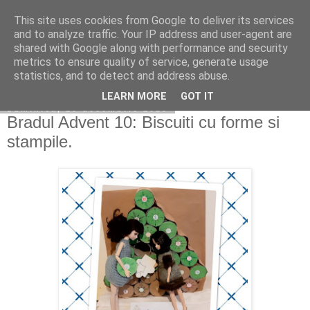
This site uses cookies from Google to deliver its services
Copilarim
and to analyze traffic. Your IP address and user-agent are
shared with Google along with performance and security
metrics to ensure quality of service, generate usage
statistics, and to detect and address abuse.
▼
LEARN MORE
GOT IT
duminică, 10 decembrie 2023
Bradul Advent 10: Biscuiti cu forme si
stampile.