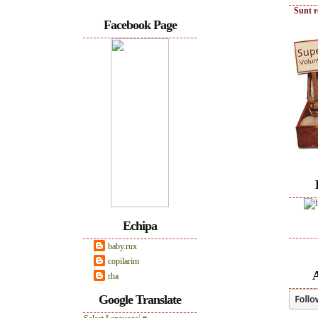
Sunt r
Facebook Page
Echipa
baby.rux
copilarim
A
rha
Google Translate