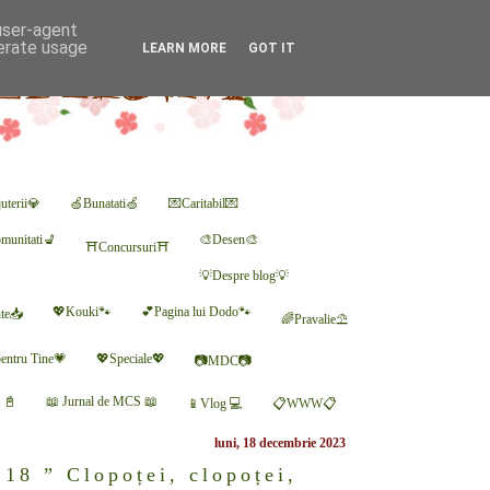
 user-agent
nerate usage
LEARN MORE
GOT IT
uterii💎
🍏Bunatati🍏
💌Caritabil💌
munitati💺
🎨Desen🎨
⛩Concursuri⛩
💡Despre blog💡
💖Kouki🐾
💕Pagina lui Dodo🐾
nte📥
🌈Pravalie⛱
entru Tine💗
💖Speciale💖
📷MDC📷
r 📓
📖 Jurnal de MCS 📖
📱Vlog 💻
📋WWW📋
luni, 18 decembrie 2023
18 ” Clopoței, clopoței,