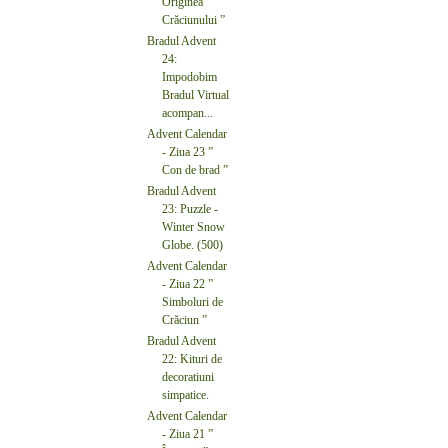
Originea
Crăciunului ”
Bradul Advent
24:
Impodobim
Bradul Virtual
acompan...
Advent Calendar
- Ziua 23 ”
Con de brad ”
Bradul Advent
23: Puzzle -
Winter Snow
Globe. (500)
Advent Calendar
- Ziua 22 ”
Simboluri de
Crăciun ”
Bradul Advent
22: Kituri de
decoratiuni
simpatice.
Advent Calendar
- Ziua 21 ”