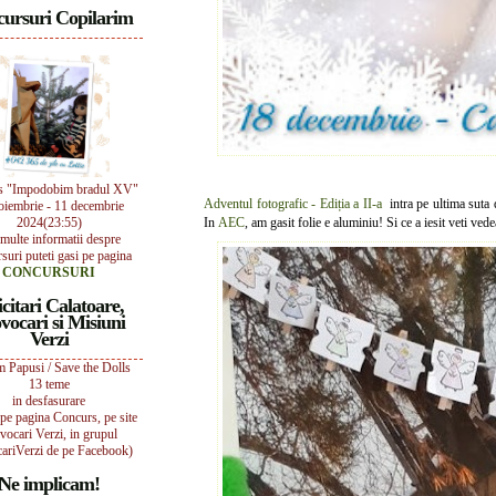
ursuri Copilarim
s "Impodobim bradul XV"
Adventul fotografic - Ediția a II-a
intra pe ultima suta 
oiembrie - 11 decembrie
2024(23:55)
In
AEC
, am gasit folie e aluminiu! Si ce a iesit veti ved
multe informatii despre
suri puteti gasi pe pagina
CONCURSURI
icitari Calatoare,
vocari si Misiuni
Verzi
 Papusi / Save the Dolls
13 teme
in desfasurare
i pe pagina Concurs, pe site
vocari Verzi, in grupul
ariVerzi de pe Facebook)
Ne implicam!