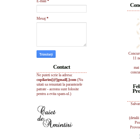
E-mail
*
Conc
Mesaj
*
Concur
11 n
Contact
mai 
concur
Ne puteti scrie la adresa:
copilarim[@]gmail[.]com
(Nu
uitati sa renuntati la parantezele
Fel
patrate - acestea sunt folosite
Pro
pentru a evita spam-ul.)
Salvam
(detali
Pro
Provoc