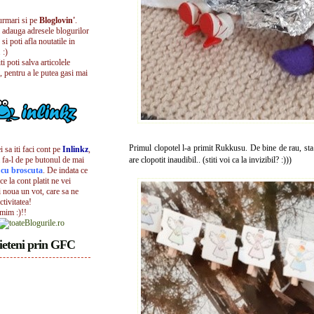
urmari si pe
Bloglovin'
.
i adauga adresele blogurilor
 si poti afla noutatile in
 :)
iti poti salva articolele
, pentru a le putea gasi mai
Primul clopotel l-a primit Rukkusu. De bine de rau, sta 
 sa iti faci cont pe
Inlinkz
,
 fa-l de pe butonul de mai
are clopotit inaudibil.. (stiti voi ca la invizibil? :)))
l cu broscuta
. De indata ce
ece la cont platit ne vei
i noua un vot, care sa ne
ctivitatea!
umim :)!!
ieteni prin GFC