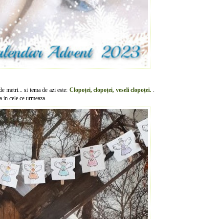
de metri... si tema de azi este:
Clopoței, clopoței, veseli clopoței.
.
ea in cele ce urmeaza.