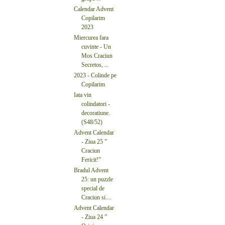
Calendar Advent
Copilarim
2023
Miercurea fara
cuvinte - Un
Mos Craciun
Secretos, ...
2023 - Colinde pe
Copilarim
Iata vin
colindatori -
decoratiune.
(S48/52)
Advent Calendar
- Ziua 25 ”
Craciun
Fericit!”
Bradul Advent
25: un puzzle
special de
Craciun si....
Advent Calendar
- Ziua 24 ”