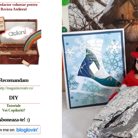
edactor voluntar pentru
Revista Atelierul
Recomandam
DIY
Tutoriale
Voi Copilariti?
boneaza-te! :)