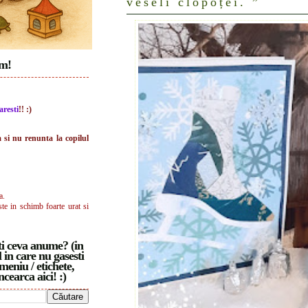
veseli clopoței. ”
im!
aresti
!! :)
a si nu renunta la copilul
a.
ste in schimb foarte urat si
i ceva anume? (in
 in care nu gasesti
meniu / etichete,
ncearca aici! :)