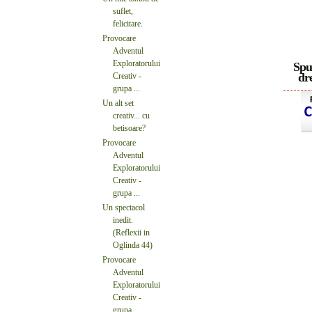
suflet,
felicitare.
Provocare
Adventul
Exploratorului
Spu
dre
Creativ -
grupa ...
Un alt set
creativ... cu
betisoare?
Provocare
Adventul
Exploratorului
Creativ -
grupa ...
Un spectacol
inedit.
(Reflexii in
Oglinda 44)
Provocare
Adventul
Exploratorului
Creativ -
grupa ...