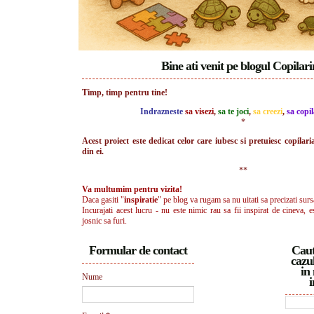
Bine ati venit pe blogul Copilar
Timp, timp pentru tine!
Indrazneste
sa visezi
,
sa te joci
,
sa creezi
,
sa copil
*
Acest proiect este dedicat celor care iubesc si pretuiesc copilari
din ei.
**
Va multumim pentru vizita!
Daca gasiti "
inspiratie
" pe blog va rugam sa nu uitati sa precizati surs
Incurajati acest lucru - nu este nimic rau sa fii inspirat de cineva, e
josnic sa furi.
Formular de contact
Caut
cazul
in 
Nume
i