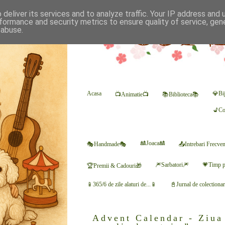
deliver its services and to analyze traffic. Your IP address and
formance and security metrics to ensure quality of service, ge
 abuse.
Acasa
💎Bij
📺Animatie📺
📚Biblioteca📚
💺Co
🎎Joaca🎎
🎭Handmade🎭
📤Intrebari Frecve
🎆Sarbatori🎆
💗Timp p
🏆Premii & Cadouri🎁
📱365/6 de zile alaturi de...📱
📓Jurnal de colectiona
Advent Calendar - Ziua 