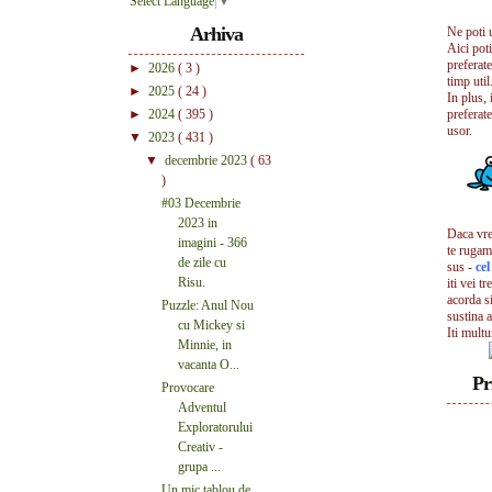
Select Language
▼
Arhiva
Ne poti 
Aici pot
preferate
►
2026
( 3 )
timp util.
►
2025
( 24 )
In plus, 
►
2024
( 395 )
preferate
usor.
▼
2023
( 431 )
▼
decembrie 2023
( 63
)
#03 Decembrie
2023 in
Daca vrei
imagini - 366
te rugam
de zile cu
sus -
ce
Risu.
iti vei tr
acorda s
Puzzle: Anul Nou
sustina a
cu Mickey si
Iti mult
Minnie, in
vacanta O...
Pr
Provocare
Adventul
Exploratorului
Creativ -
grupa ...
Un mic tablou de