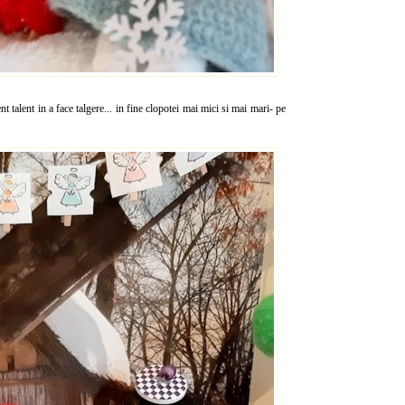
alent in a face talgere... in fine clopotei mai mici si mai mari- pe