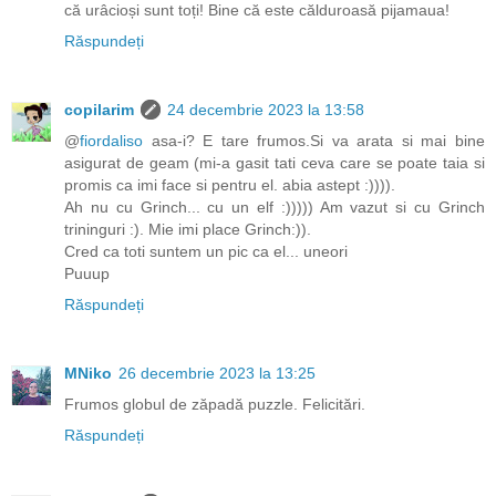
că urâcioși sunt toți! Bine că este călduroasă pijamaua!
Răspundeți
copilarim
24 decembrie 2023 la 13:58
@
fiordaliso
asa-i? E tare frumos.Si va arata si mai bine
asigurat de geam (mi-a gasit tati ceva care se poate taia si
promis ca imi face si pentru el. abia astept :)))).
Ah nu cu Grinch... cu un elf :))))) Am vazut si cu Grinch
trininguri :). Mie imi place Grinch:)).
Cred ca toti suntem un pic ca el... uneori
Puuup
Răspundeți
MNiko
26 decembrie 2023 la 13:25
Frumos globul de zăpadă puzzle. Felicitări.
Răspundeți