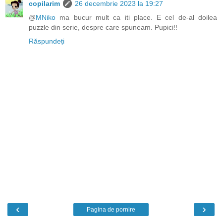
copilarim
26 decembrie 2023 la 19:27
@
MNiko
ma bucur mult ca iti place. E cel de-al doilea
puzzle din serie, despre care spuneam. Pupici!!
Răspundeți
‹
›
Pagina de pornire