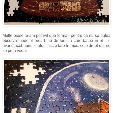
Multe piese le-am potrivit dua forma - pentru ca nu se putea
observa modelul prea bine de lumina care batea in el - si
avand acel auriu stralucitor... e tare frumos, ce e drept dar nu
se prea vede.