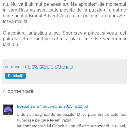
nu. Nu va fi ultimul pe acest an! Ne apropiem de momentul
in care Risu va avea toate piesele de la puzzle-ul creat de
mine pentru Bradul Advent. Asa ca cel putin inca un puzzle,
tot va mai fi!
O aventura fantastica a fost. Sper ca v-a placut si voua cel
putin la fel de mult pe cat mi-a placut mie. Ne vedem mai
tarziu :)
copilarim
la
12/23/2023 11:32:00 p.m.
Distribuiți
4 comentarii:
fiordaliso
24 decembrie 2023 la 11:58
E de vis imaginea de pe puzzle! Mi se pare printre cele mai
frumoase pe care le-am văzut!
Iar confundarea lui Grinch cu un elf este amuzantă, nu-i bai,