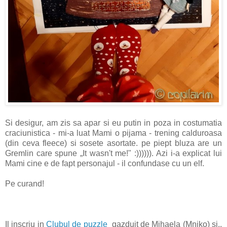
Si desigur, am zis sa apar si eu putin in poza in costumatia
craciunistica - mi-a luat Mami o pijama - trening calduroasa
(din ceva fleece) si sosete asortate. pe piept bluza are un
Gremlin care spune „It wasn't me!" :)))))). Azi i-a explicat lui
Mami cine e de fapt personajul - il confundase cu un elf.
Pe curand!
Il inscriu in
Clubul de puzzle
gazduit de Mihaela (Mniko) si..