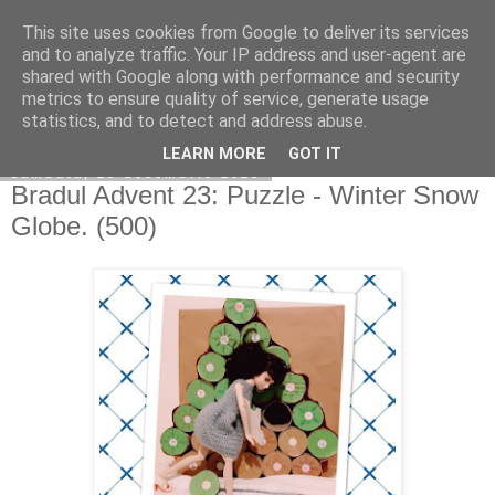
This site uses cookies from Google to deliver its services
Copilarim
and to analyze traffic. Your IP address and user-agent are
shared with Google along with performance and security
metrics to ensure quality of service, generate usage
statistics, and to detect and address abuse.
▼
LEARN MORE
GOT IT
sâmbătă, 23 decembrie 2023
Bradul Advent 23: Puzzle - Winter Snow
Globe. (500)